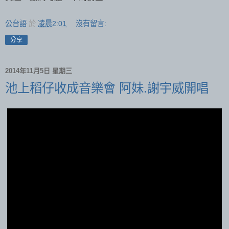
公台語
於
凌晨2:01
沒有留言:
分享
2014年11月5日 星期三
池上稻仔收成音樂會 阿妹.謝宇威開唱