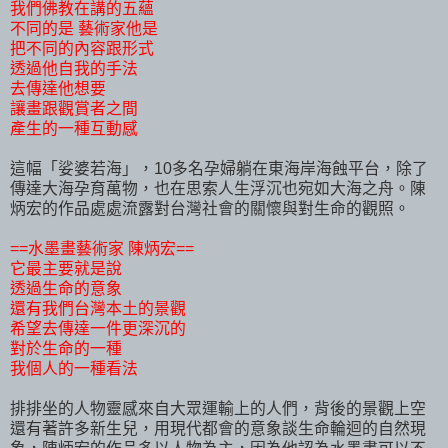
我們佛教在講的五蘊
不同的是 藝術家他是
把不同的內容跟形式
透過他自我的手法
去傳達他想要
讓畫跟觀賞者之間
產生的一種互動感
這幅「娑婆若海」，10多名孕婦躺在東海岸海蝕平台，除了
傳達大海孕育萬物，也在思索人生浮沉也宛如大海之舟。陳
炳宏的作品處處流露對台灣社會的關懷與對生命的觀照。
==水墨畫藝術家 陳炳宏==
它最主要就是說
透過生命的意象
還有我們台灣本土的景觀
希望去傳達一件更深沉的
對於生命的一種
我個人的一種看法
排排坐的人物靈感來自大眾運輸上的人們，背後的景觀上空
還有著許多新生兒，用現代都會的意象談生命輪迴的自然現