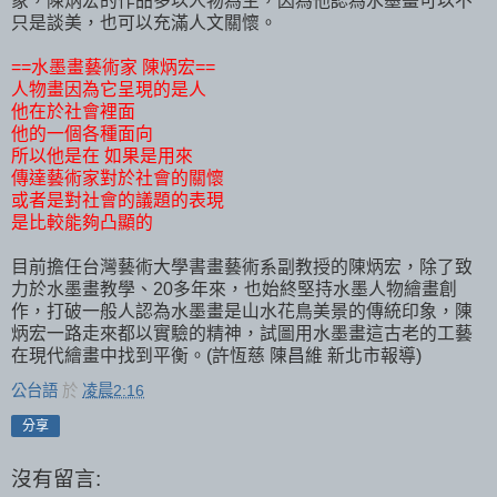
象，陳炳宏的作品多以人物為主，因為他認為水墨畫可以不
只是談美，也可以充滿人文關懷。
==水墨畫藝術家 陳炳宏==
人物畫因為它呈現的是人
他在於社會裡面
他的一個各種面向
所以他是在 如果是用來
傳達藝術家對於社會的關懷
或者是對社會的議題的表現
是比較能夠凸顯的
目前擔任台灣藝術大學書畫藝術系副教授的陳炳宏，除了致
力於水墨畫教學、20多年來，也始終堅持水墨人物繪畫創
作，打破一般人認為水墨畫是山水花鳥美景的傳統印象，陳
炳宏一路走來都以實驗的精神，試圖用水墨畫這古老的工藝
在現代繪畫中找到平衡。(許恆慈 陳昌維 新北市報導)
公台語
於
凌晨2:16
分享
沒有留言: