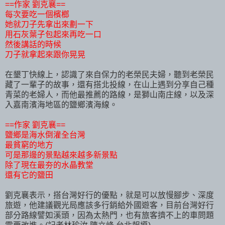
==作家 劉克襄==
每次要吃一個檳榔
她就刀子先拿出來劃一下
用石灰葉子包起來再吃一口
然後講話的時候
刀子就拿起來跟你晃晃
在墾丁快線上，認識了來自保力的老榮民夫婦，聽到老榮民
藏了一輩子的故事，還有搭北投線，在山上遇到分享自己種
青菜的老婦人，而他最推薦的路線，是獅山南庄線，以及深
入嘉南濱海地區的鹽鄉濱海線。
==作家 劉克襄==
鹽鄉是海水倒灌全台灣
最貧窮的地方
可是那邊的景點越來越多新景點
除了現在最夯的水晶教堂
還有它的鹽田
劉克襄表示，搭台灣好行的優點，就是可以放慢腳步、深度
旅遊，他建議觀光局應該多行銷給外國遊客，目前台灣好行
部分路線譬如溪頭，因為太熱門，也有旅客擠不上的車問題