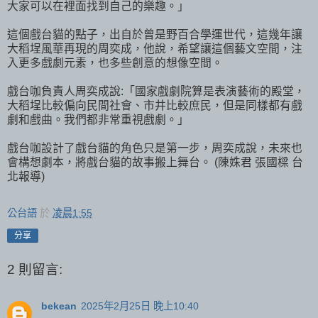
大家可以在裡面找到自己的樂趣。」
這個戲台貓的點子，出自於曾是野百合學運世代，這幾年讓
大稻埕風華再現的周奕成，他說，希望讓這個藝文空間，注
入更多戲劇元素，也多些創意的想像空間。
戲台咖負責人周奕成說:「國家戲劇院算是表演藝術的殿堂，
大稻埕比較偏向民間社會、市井比較庶民，但是同樣都有戲
劇和戲曲。我們都非常重視戲劇。」
戲台咖設計了戲台貓的角色只是第一步，周奕成說，未來也
會構想劇本，將戲台貓的故事搬上舞台。 (陳姝君 張國樑 台
北報導)
公台語
於
凌晨1:55
分享
2 則留言:
bekean
2025年2月25日 晚上10:40