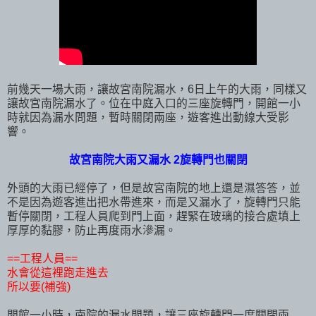
前幾天一場大雨，讓故宮南院漏水，6日上午的大雨，同樣又
讓故宮南院漏水了。位在中庭入口的三座旋轉門，開館一小
時就因為漏水問題，暫時關閉兩座，遊客進出動線大受影
響。
故宮南院大雨又漏水 2旋轉門也關閉
外頭的大雨已經停了，但是故宮南院的地上還是濕答答，並
不是因為遊客進出把水帶進來，而是又漏水了，旋轉門只能
暫停關閉，工程人員爬到門上面，趕緊在玻璃的接合處填上
厚厚的黏膠，防止再度雨水滲漏。
==工程人員==
水會從這裡跑走進去
所以要(補強)
開館一小時，南院的漏水問題，讓三座旋轉門一度關閉兩