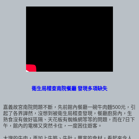
衛生局稽查南院餐廳 發現多項缺失
嘉義故宮南院問題不斷，先前館內餐廳一碗牛肉麵500元，引
起了各界譁然，沒想到被衛生局稽查發現，餐廳廚房內，生
熟食沒有做好區隔、天花板有蜘蛛網等等的問題，而在7日下
午，館內的電梯又突然卡住，一度困住遊客。
大塊的牛肉，再加上牛筋、牛肚，豐富的食材，看起來令人