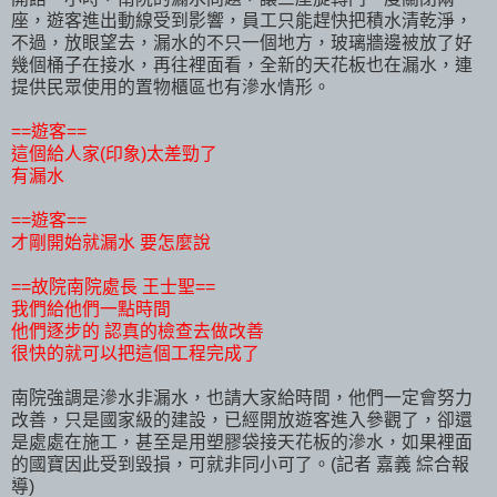
座，遊客進出動線受到影響，員工只能趕快把積水清乾淨，
不過，放眼望去，漏水的不只一個地方，玻璃牆邊被放了好
幾個桶子在接水，再往裡面看，全新的天花板也在漏水，連
提供民眾使用的置物櫃區也有滲水情形。
==遊客==
這個給人家(印象)太差勁了
有漏水
==遊客==
才剛開始就漏水 要怎麼說
==故院南院處長 王士聖==
我們給他們一點時間
他們逐步的 認真的檢查去做改善
很快的就可以把這個工程完成了
南院強調是滲水非漏水，也請大家給時間，他們一定會努力
改善，只是國家級的建設，已經開放遊客進入參觀了，卻還
是處處在施工，甚至是用塑膠袋接天花板的滲水，如果裡面
的國寶因此受到毀損，可就非同小可了。(記者 嘉義 綜合報
導)