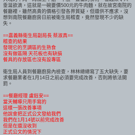
垂涎欲滴，這就是一碗要價500元的牛肉麵，就在故宮南院的
餐廳裡，雖然高貴的價格引發各界質疑，但還供不應求，沒
想到南院餐廳廚房日前被衛生局稽查，竟然發現不少的缺
失。
==嘉義縣衛生局副局長 蔡淑真==
稽查的結果
發現它的烹調區的生熟食
沒有做區隔 天花板也有缺損
餐具的存放區也沒有設專區
衛生局人員到餐廳廚房內檢查，林林總總寫了五大缺失，要
求餐廳業者在1月14日之前必須要完成改善，否則將依法開
罰。
==餐廳經理 盧鈺安==
當天輔導只用手寫的
這樣一張改善事項
他說會把正式公文發給我們
我們在1月14號以前完成改善
但是在還沒收到
正式公文的情況下