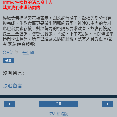
他們就把這樣的消息發出去
其實我們也滿納悶的
餐廳業者指著天花板表示，蜘蛛網清除了，缺損的部分也更
換完成，生熟食區更是做出明顯的區隔，連冷凍庫內的食材
也照著要求存放，對於院內的餐廳被要求改善，故宮南院處
長王士聖強調，會督促餐廳，不過，下午2點多，南院傳出電
梯門卡住意外，所幸已經緊急排除狀況，沒有人員受傷。(記
者 嘉義 綜合報導)
公台語
於
下午6:56
分享
沒有留言:
張貼留言
‹
›
首頁
查看網路版