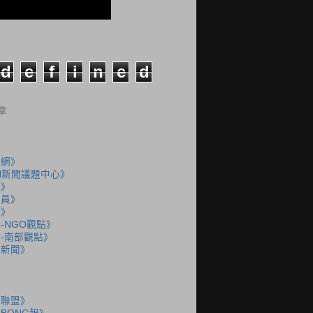
d
e
f
i
n
e
d
章
聞網》
N新聞議題中心》
島》
派員》
說》
-NGO觀點》
-南部觀點》
語新聞》
語聯盟》