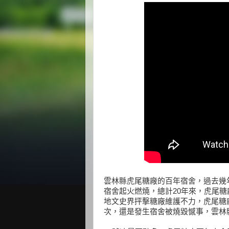
雲林縣虎尾糖廠的百年宿舍，過去幾
宿舍起火燃燒，總計20年來，虎尾糖
地文史界抨擊糖廠維護不力，虎尾糖
次，還是發生宿舍被燒毀憾事，雲林