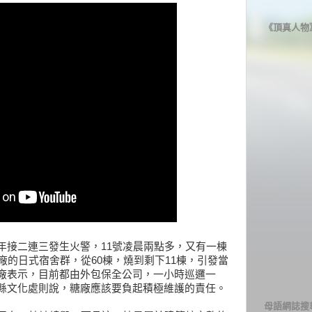
《頂真人物
年接二連三發生火警，11號凌晨兩點多，又有一棟
廠的日式宿舍群，從60棟，燒到剩下11棟，引發當
廠表示，目前都由外包保全公司，一小時巡邏一
縣文化處則說，糖廠應該要負起積極維護的責任。
母語網誌搜