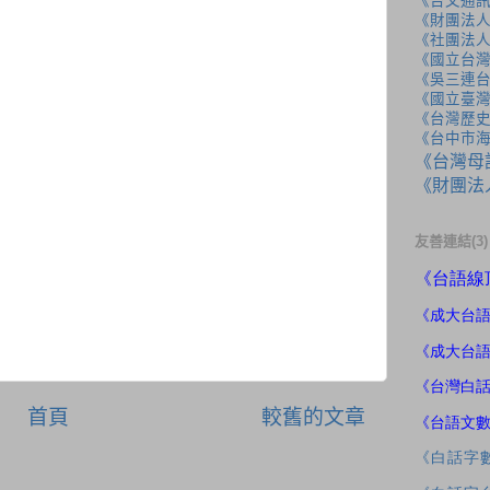
《台文通訊
《財團法
《社團法
《國立台
《吳三連
《國立臺
《台灣歷
《台中市
《台灣母
《財團法
友善連結(3)
《
台語線
《成大
台
《成大台
《台灣白
首頁
較舊的文章
《台語文
《白話字