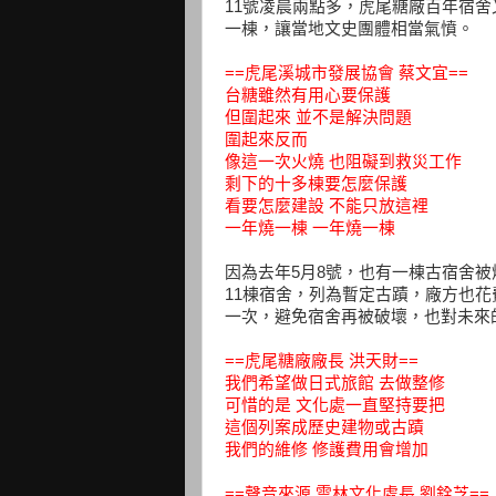
11號凌晨兩點多，虎尾糖廠百年宿
一棟，讓當地文史團體相當氣憤。
==虎尾溪城市發展協會 蔡文宜==
台糖雖然有用心要保護
但圍起來 並不是解決問題
圍起來反而
像這一次火燒 也阻礙到救災工作
剩下的十多棟要怎麼保護
看要怎麼建設 不能只放這裡
一年燒一棟 一年燒一棟
因為去年5月8號，也有一棟古宿舍
11棟宿舍，列為暫定古蹟，廠方也花
一次，避免宿舍再被破壞，也對未來
==虎尾糖廠廠長 洪天財==
我們希望做日式旅館 去做整修
可惜的是 文化處一直堅持要把
這個列案成歷史建物或古蹟
我們的維修 修護費用會增加
==聲音來源 雲林文化處長 劉銓芝==