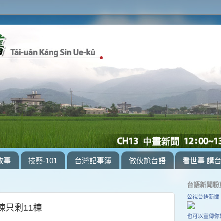
故事
技藝-101
台灣記事簿
做伙尬台語
看世事 講
台語新聞粉
公視台語新聞
棟只剩11棟
也可以宣傳你