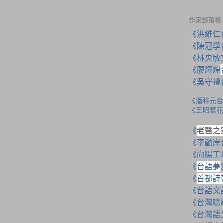
作家部落格
《洪維仁
《陳冠學
《林央敏
《廖輝煌
《吳守禮
《潘科元
《王昭華
《
老醫之
《李勤岸
《向陽工
《
台語夢
《
首都詩
《
台語文
《台灣唸
《台灣語