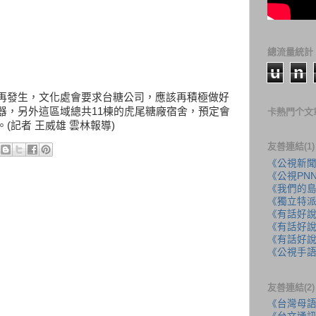
總流量統計
u
n
再發生，文化處會要求台糖公司，應該再積極做好
器，另外這區域總共11棟的虎尾糖廠宿舍，預定會
卡熱門个文
記者 王威雄 雲林報導)
友善連結(1)
《公視新
《公視PN
《我們的
《獨立特
《有話好
《有話好說
《有話好說
《公視手
友善連結(2)
《台灣母