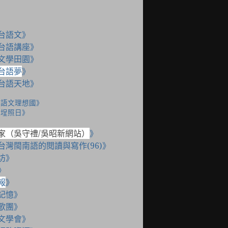
台語文》
台語講座》
文學田園》
台語夢
》
台語天地》
台語文理想國》
花埕照日》
家（吳守禮
/
吳昭新網站）
》
台灣閩南語的閱讀與寫作
(96)
》
坊》
》
報
》
記憶
》
歌團》
文學會》