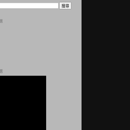
題
曆
誌
科
站
網
選