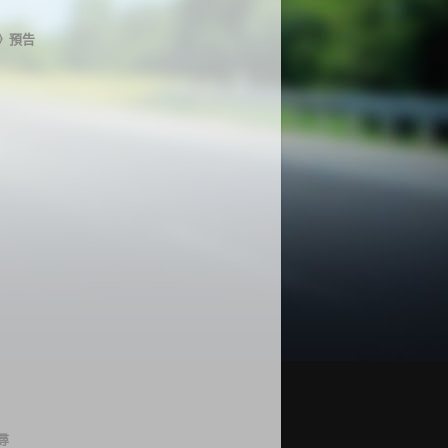
》預告
尋