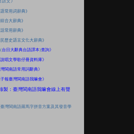
台語文》
南語常用詞辭典》
應綜合大辭典》
家話常用辭典》
住民歷史語言文化大辭典》
典
(
台日大辭典台語譯本
)
查詢》
間說唱文學歌仔冊資料庫》
臺灣閩南語常用詞辭典》
電子報臺灣閩南語我嘛會》
錄製：臺灣閩南語我嘛會線上有聲
「臺灣閩南語羅馬字拼音方案及其發音學