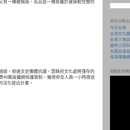
舍又有一棟被燒毀，而且這一棟是屬於建築較完整的
其他分類主
今日台灣
台灣文化
台灣人物
歲時小百
台語加油
母語傳播
被燒毀，經過文史團體抗議，雲縣府文化處將僅存的
焦點影音精
費40萬設鐵網保護管制，僱用保全人員一小時夜巡
的活化提出計畫。