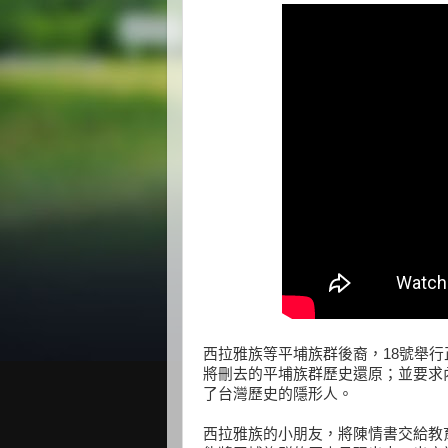
西拉雅族等平埔族群後裔，18號舉行
將刪去的平埔族群歷史還原；並要求
了台灣歷史的隱形人。
西拉雅族的小朋友，將陳情書交給教