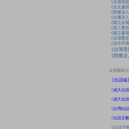
《台灣母
《台文通訊
《財團法
《社團法
《國立台
《吳三連
《國立臺
《台灣歷
《台中市
《台灣母
《財團法
友善連結(3)
《
台語線
《成大
台
《成大台
《台灣白
《台語文
《白話字