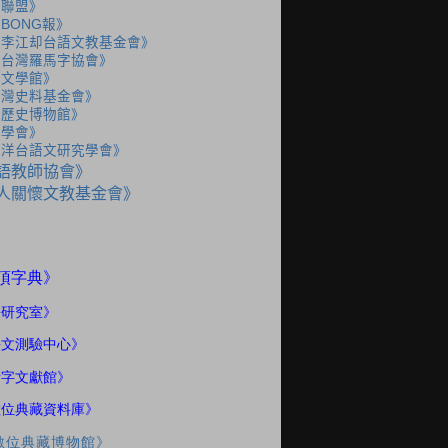
語聯盟》
BONG報》
人李江却台語文教基金會》
人台灣羅馬字協會》
灣文學館》
台灣史料基金會》
灣歷史博物館》
史學會》
海洋台語文研究學會》
語教師協會》
人關懷文教基金會》
》
頂字典
語研究室
》
語文測驗中心》
話字文獻館》
數位典藏資料庫》
數位典藏博物館》