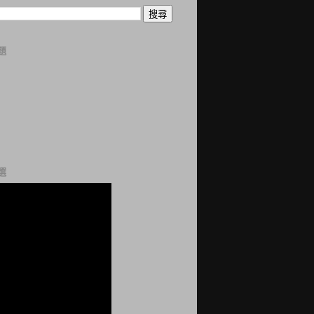
題
曆
誌
科
站
網
選