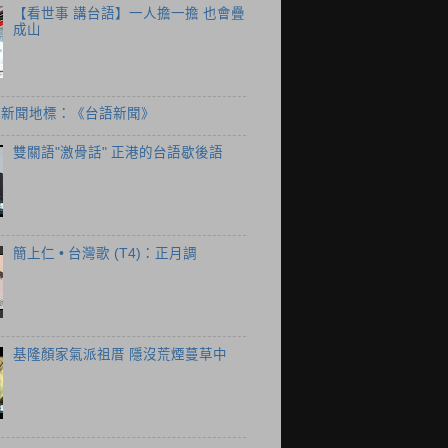
【看世事 講台語】一人擔一擔 也會疊
成山
個新聞地標：《台語新聞》
雙關語"激骨話" 正港的台語歇後語
簡上仁 • 台灣歌 (T4)：正月調
基隆顏家氣派祖厝 隱沒荒煙蔓草中