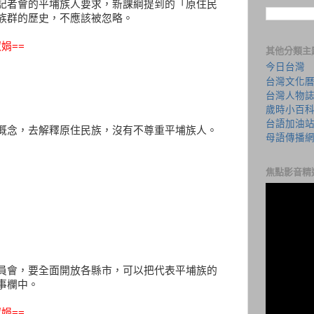
記者會的平埔族人要求，新課綱提到的「原住民
族群的歷史，不應該被忽略。
娟==
其他分類主
今日台灣
台灣文化
台灣人物
歲時小百
台語加油
概念，去解釋原住民族，沒有不尊重平埔族人。
母語傳播
焦點影音精
員會，要全面開放各縣市，可以把代表平埔族的
事欄中。
娟==