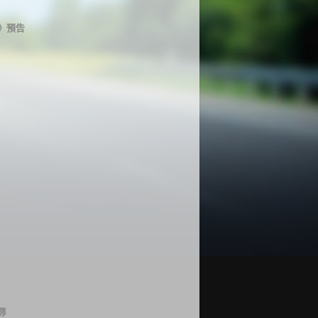
》預告
尋