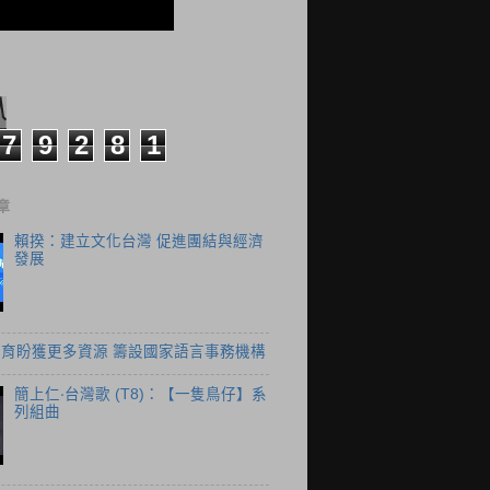
7
9
2
8
1
章
賴揆：建立文化台灣 促進團結與經濟
發展
育盼獲更多資源 籌設國家語言事務機構
簡上仁‧台灣歌 (T8)：【一隻鳥仔】系
列組曲