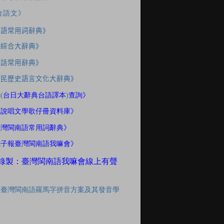
台語文》
南語常用詞辭典》
應綜合大辭典》
家話常用辭典》
住民歷史語言文化大辭典》
典
(
台日大辭典台語譯本
)
查詢》
間說唱文學歌仔冊資料庫》
臺灣閩南語常用詞辭典》
電子報臺灣閩南語我嘛會》
錄製：臺灣閩南語我嘛會線上有聲
「臺灣閩南語羅馬字拼音方案及其發音學