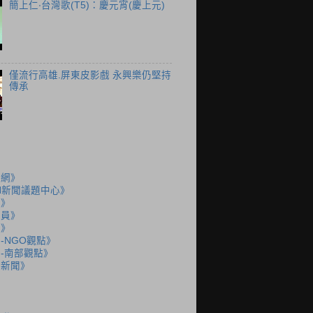
簡上仁‧台灣歌(T5)：慶元宵(慶上元)
僅流行高雄.屏東皮影戲 永興樂仍堅持
傳承
聞網》
N新聞議題中心》
島》
派員》
說》
-NGO觀點》
-南部觀點》
語新聞》