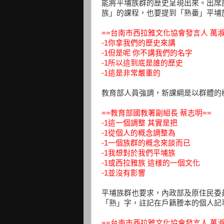
能將平埔族群的歷史呈現出來。出席
族」的課程，也要提到「熟番」平埔
==台南市西拉雅文化協會發言人 萬淑
-1你拿我們的歷史來講
-1但是呢 你不講我們的名字
-1所以這到底是誰的歷史
-1這是非常嚴重的
教育部人員強調，新課綱是以群體的
==教育部國教署副組長 蔡志明==
-1這一個調整 其實是把
-1從個人的概念調整為
-1一個族群的概念來談而已
-1我想對於我們平埔族
-1或西拉雅族 這樣的一個文化
-1並沒有影響
平埔族群也要求，內政部及原住民委
「熟」字，註記在戶籍謄本的個人記
==台南市西拉雅文化協會發言人 萬淑