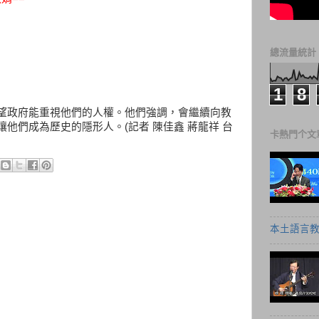
總流量統計
1
8
望政府能重視他們的人權。他們強調，會繼續向教
他們成為歷史的隱形人。(記者 陳佳鑫 蔣龍祥 台
卡熱門个文
本土語言教