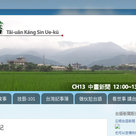
故事
技藝-101
台灣記事簿
做伙尬台語
看世事 講
台語新聞粉
公視台語新聞
記
也可以宣傳你