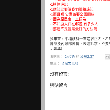
-1這個註記
-1應該是要讓我們繼續註記
-1而且呢 它應該要全國開放
-1因為原民會一直認為
-1不知道人口在哪裡 有多少人
-1那這不是就是最好的方法嗎
多年來，平埔族群一直追求正名，希
育部及內政部陳情，表達訴求，不要讓
北報導)
張貼者：
公台語
於
凌晨2:37
標籤：
台灣文化曆
沒有留言:
張貼留言