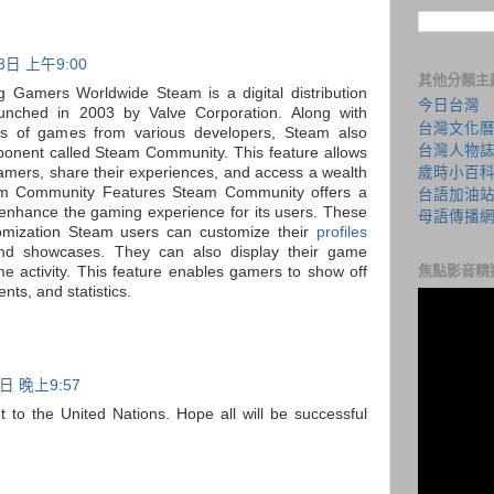
3日 上午9:00
其他分類主
Gamers Worldwide Steam is a digital distribution
今日台灣
aunched in 2003 by Valve Corporation. Along with
台灣文化
ds of games from various developers, Steam also
台灣人物
ponent called Steam Community. This feature allows
歲時小百
 gamers, share their experiences, and access a wealth
eam Community Features Steam Community offers a
台語加油
 enhance the gaming experience for its users. These
母語傳播
stomization Steam users can customize their
profiles
and showcases. They can also display their game
焦點影音精
e activity. This feature enables gamers to show off
nts, and statistics.
日 晚上9:57
t to the United Nations. Hope all will be successful