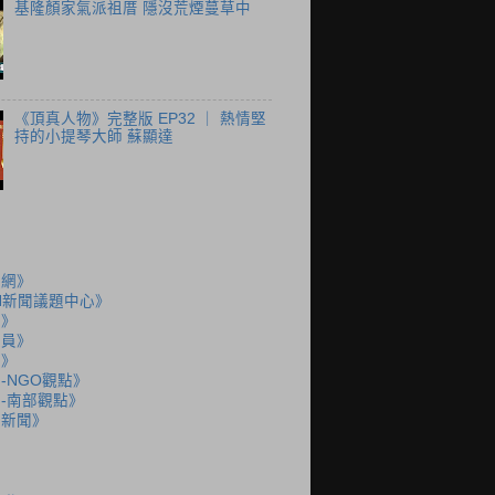
基隆顏家氣派祖厝 隱沒荒煙蔓草中
《頂真人物》完整版 EP32 ｜ 熱情堅
持的小提琴大師 蘇顯達
聞網》
N新聞議題中心》
島》
派員》
說》
-NGO觀點》
-南部觀點》
語新聞》