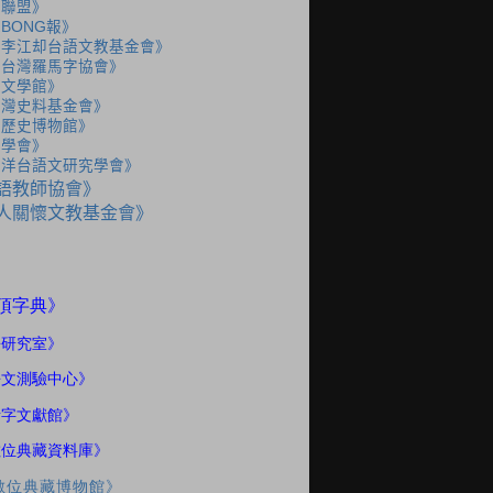
語聯盟》
BONG報》
人李江却台語文教基金會》
人台灣羅馬字協會》
灣文學館》
台灣史料基金會》
灣歷史博物館》
史學會》
海洋台語文研究學會》
語教師協會》
人關懷文教基金會》
》
頂字典
語研究室
》
語文測驗中心》
話字文獻館》
數位典藏資料庫》
數位典藏博物館》