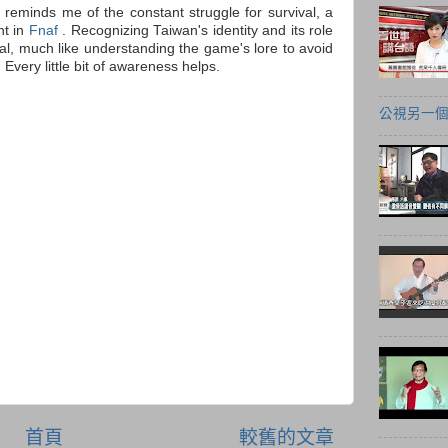
 It reminds me of the constant struggle for survival, a
ht in
Fnaf
. Recognizing Taiwan's identity and its role
ial, much like understanding the game's lore to avoid
Every little bit of awareness helps.
公視另一
首頁
較舊的文章