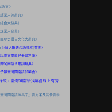
台語文》
南語常用詞辭典》
應綜合大辭典》
家話常用辭典》
住民歷史語言文化大辭典》
典
(
台日大辭典台語譯本
)
查詢》
間說唱文學歌仔冊資料庫》
臺灣閩南語常用詞辭典》
電子報臺灣閩南語我嘛會》
錄製：臺灣閩南語我嘛會線上有聲
「臺灣閩南語羅馬字拼音方案及其發音學