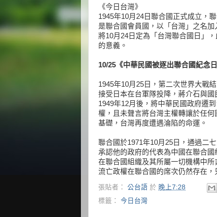
《今日台灣》
1945年10月24日聯合國正式成
是聯合國會員國，以「台灣」之名加
將10月24日定為「台灣聯合國日」
的意義。
10/25《中華民國被逐出聯合國紀念
1945年10月25日，第二次世界
接受日本在台軍隊投降，蔣介石與國
1949年12月後，將中華民國政府遷
權，且未聲言將台灣主權轉讓於任何
基礎，台灣再度遭遇淪陷的命運。
聯合國於1971年10月25日，通
承認他的政府的代表為中國在聯合國
在聯合國組織及其所屬一切機構中所
流亡政權在聯合國的席次仍然存在，
張貼者：
公台語
於
晚上7:28
標籤：
今日台灣