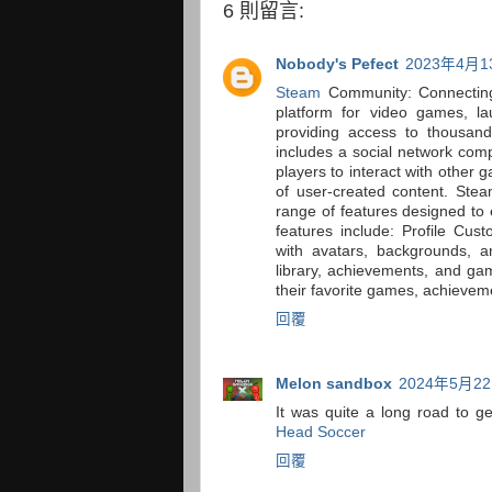
6 則留言:
Nobody's Pefect
2023年4月1
Steam
Community: Connecting 
platform for video games, l
providing access to thousan
includes a social network com
players to interact with other
of user-created content. St
range of features designed to
features include: Profile Cu
with avatars, backgrounds, 
library, achievements, and gam
their favorite games, achieveme
回覆
Melon sandbox
2024年5月22
It was quite a long road to ge
Head Soccer
回覆