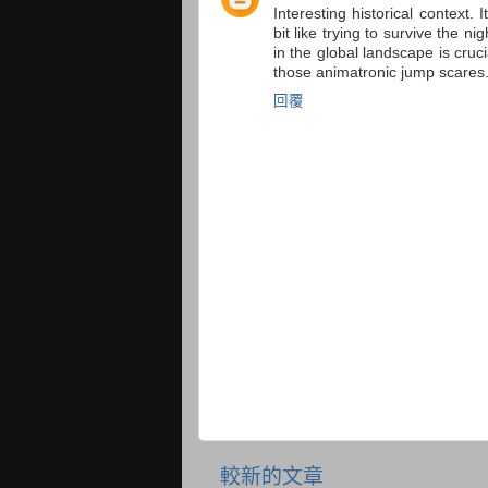
Interesting historical context.
bit like trying to survive the nig
in the global landscape is cruc
those animatronic jump scares. 
回覆
較新的文章