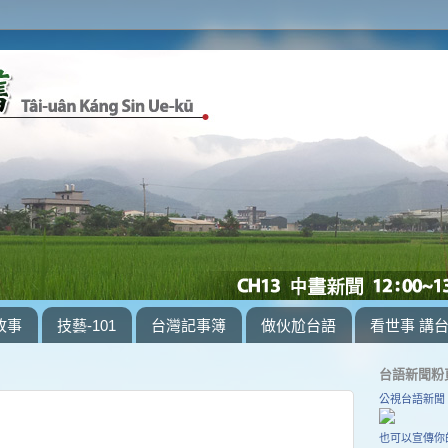
故事
技藝-101
台灣記事簿
做伙尬台語
看世事 講
台語新聞粉
公視台語新聞
也可以宣傳你