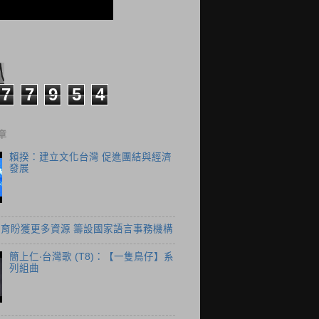
7
7
9
5
4
章
賴揆：建立文化台灣 促進團結與經濟
發展
育盼獲更多資源 籌設國家語言事務機構
簡上仁‧台灣歌 (T8)：【一隻鳥仔】系
列組曲