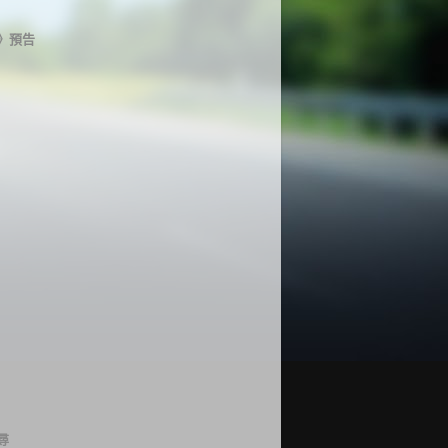
》預告
尋