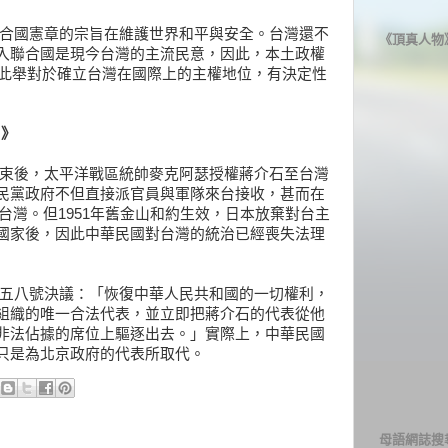
立，聯合國憲章的宗旨在維護世界和平與安全。台灣還不
《頂真人物
入聯合國是現今台灣的主流民意，因此，本土政權
，此舉對於確立台灣在國際上的主權地位，有決定性
日》
大戰結束後，太平洋戰區統帥麥克阿瑟授權蔣介石至台灣
民黨政府不但直接派官員與軍隊來台接收，甚而在
到台灣。但1951年舊金山和約生效，日本放棄對台主
國家後，因此中華民國對台灣的統治已經喪失法理
過二七五八號決議：「恢復中華人民共和國的一切權利，
組織的唯一合法代表，並立即把蔣介石的代表從他
非法佔據的席位上驅逐出去。」實際上，中華民國
只是為北京政府的代表所取代。
母語網誌搜