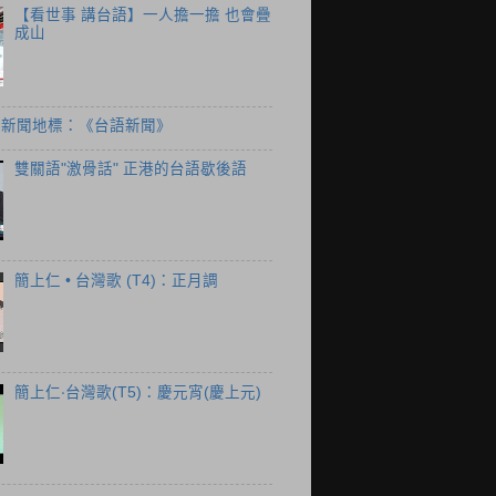
【看世事 講台語】一人擔一擔 也會疊
成山
個新聞地標：《台語新聞》
雙關語"激骨話" 正港的台語歇後語
簡上仁 • 台灣歌 (T4)：正月調
簡上仁‧台灣歌(T5)：慶元宵(慶上元)