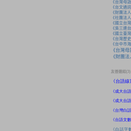
《台灣母
《台文通訊
《財團法
《社團法
《國立台
《吳三連
《國立臺
《台灣歷
《台中市
《台灣母
《財團法
友善連結(3)
《
台語線
《成大
台
《成大台
《台灣白
《台語文
《白話字