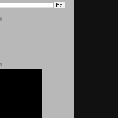
題
曆
誌
科
站
網
選