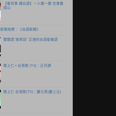
【看世事 講台語】一人擔一擔 也會疊
成山
個新聞地標：《台語新聞》
雙關語"激骨話" 正港的台語歇後語
簡上仁 • 台灣歌 (T4)：正月調
簡上仁‧台灣歌(T5)：慶元宵(慶上元)