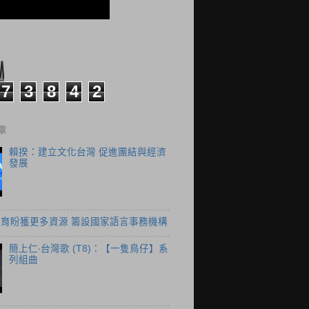
7
3
8
4
2
章
賴揆：建立文化台灣 促進團結與經濟
發展
育盼獲更多資源 籌設國家語言事務機構
簡上仁‧台灣歌 (T8)：【一隻鳥仔】系
列組曲