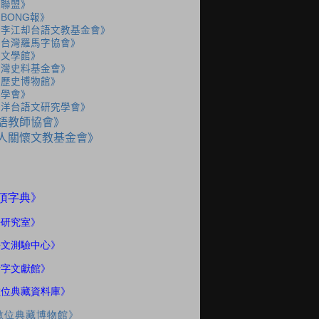
語聯盟》
BONG報》
人李江却台語文教基金會》
人台灣羅馬字協會》
灣文學館》
台灣史料基金會》
灣歷史博物館》
史學會》
海洋台語文研究學會》
語教師協會》
人關懷文教基金會》
》
頂字典
語研究室
》
語文測驗中心》
話字文獻館》
數位典藏資料庫》
數位典藏博物館》