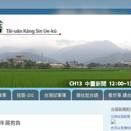
故事
技藝-101
台灣記事簿
做伙尬台語
看世事 講
台語新聞粉
公視台語新聞
青年展抱負
也可以宣傳你