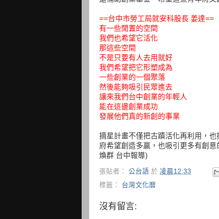
==台中市勞工局就安科股長 姜達==
有一些閒置的空間
我們也希望它活化
那這些空間
不是只要有人去用就好
我們希望把它形塑成為
一些創業的一個聚落
然後能夠吸引民眾進去
讓來我們台中創業的年輕人
能在這邊創業成功
發展他們真的新創的事業
摘星計畫不僅把古蹟活化再利用，也
府希望創造多贏，也吸引更多有創意
煥群 台中報導)
張貼者：
公台語
於
凌晨12:33
標籤：
台灣文化曆
沒有留言: