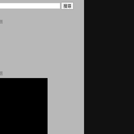
題
曆
誌
科
站
網
選