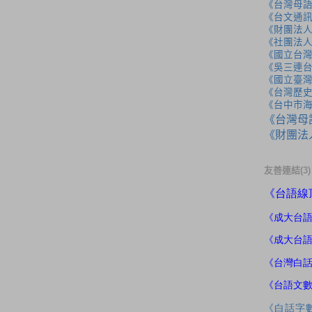
《台灣母
《台文通訊
《財團法
《社團法
《國立台
《吳三連
《國立臺
《台灣歷
《台中市
《台灣母
《財團法
友善連結(3)
《
台語線
《成大
台
《成大台
《台灣白
《台語文
《白話字