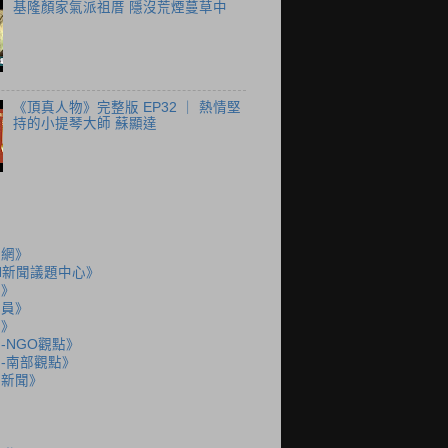
基隆顏家氣派祖厝 隱沒荒煙蔓草中
《頂真人物》完整版 EP32 ｜ 熱情堅
持的小提琴大師 蘇顯達
聞網》
N新聞議題中心》
島》
派員》
說》
-NGO觀點》
-南部觀點》
語新聞》