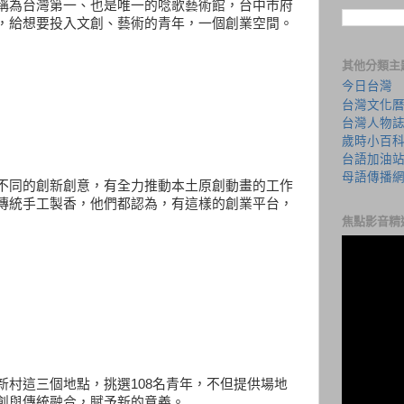
稱為台灣第一、也是唯一的唸歌藝術館，台中市府
，給想要投入文創、藝術的青年，一個創業空間。
其他分類主
今日台灣
台灣文化
台灣人物
歲時小百
台語加油
母語傳播
不同的創新創意，有全力推動本土原創動畫的工作
傳統手工製香，他們都認為，有這樣的創業平台，
焦點影音精
新村這三個地點，挑選108名青年，不但提供場地
創與傳統融合，賦予新的意義。