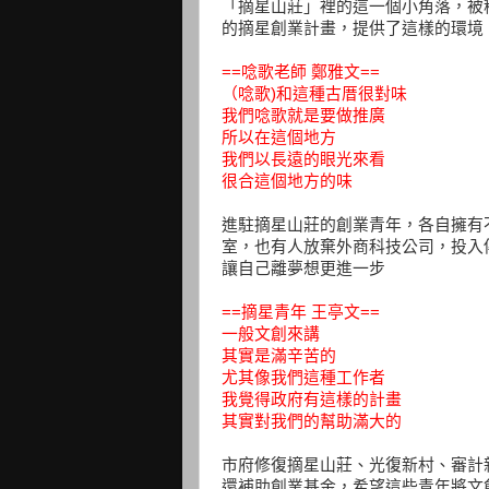
「摘星山莊」裡的這一個小角落，被
的摘星創業計畫，提供了這樣的環境
==唸歌老師 鄭雅文==
（唸歌)和這種古厝很對味
我們唸歌就是要做推廣
所以在這個地方
我們以長遠的眼光來看
很合這個地方的味
進駐摘星山莊的創業青年，各自擁有
室，也有人放棄外商科技公司，投入
讓自己離夢想更進一步
==摘星青年 王亭文==
一般文創來講
其實是滿辛苦的
尤其像我們這種工作者
我覺得政府有這樣的計畫
其實對我們的幫助滿大的
市府修復摘星山莊、光復新村、審計
還補助創業基金，希望這些青年將文