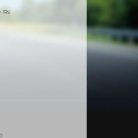
》預告
尋