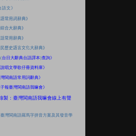
台語文》
南語常用詞辭典》
應綜合大辭典》
家話常用辭典》
住民歷史語言文化大辭典》
典
(
台日大辭典台語譯本
)
查詢》
間說唱文學歌仔冊資料庫》
臺灣閩南語常用詞辭典》
電子報臺灣閩南語我嘛會》
錄製：臺灣閩南語我嘛會線上有聲
「臺灣閩南語羅馬字拼音方案及其發音學