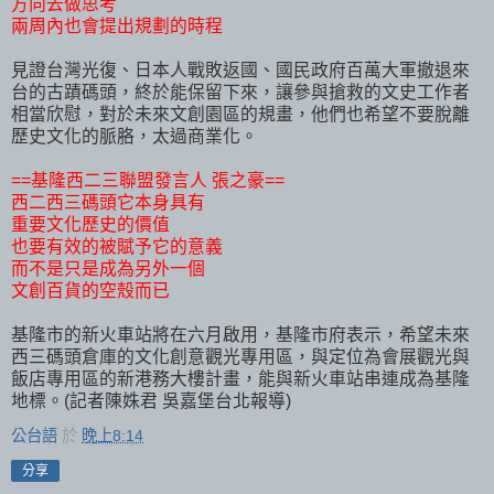
方向去做思考
兩周內也會提出規劃的時程
見證台灣光復、日本人戰敗返國、國民政府百萬大軍撤退來
台的古蹟碼頭，終於能保留下來，讓參與搶救的文史工作者
相當欣慰，對於未來文創園區的規畫，他們也希望不要脫離
歷史文化的脈胳，太過商業化。
==基隆西二三聯盟發言人 張之豪==
西二西三碼頭它本身具有
重要文化歷史的價值
也要有效的被賦予它的意義
而不是只是成為另外一個
文創百貨的空殼而已
基隆市的新火車站將在六月啟用，基隆市府表示，希望未來
西三碼頭倉庫的文化創意觀光專用區，與定位為會展觀光與
飯店專用區的新港務大樓計畫，能與新火車站串連成為基隆
地標。(記者陳姝君 吳嘉堡台北報導)
公台語
於
晚上8:14
分享