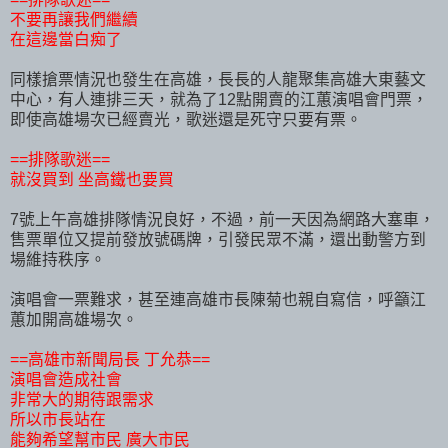
不要再讓我們繼續
在這邊當白痴了
同樣搶票情況也發生在高雄，長長的人龍聚集高雄大東藝文
中心，有人連排三天，就為了12點開賣的江蕙演唱會門票，
即使高雄場次已經賣光，歌迷還是死守只要有票。
==排隊歌迷==
就沒買到 坐高鐵也要買
7號上午高雄排隊情況良好，不過，前一天因為網路大塞車，
售票單位又提前發放號碼牌，引發民眾不滿，還出動警方到
場維持秩序。
演唱會一票難求，甚至連高雄市長陳菊也親自寫信，呼籲江
蕙加開高雄場次。
==高雄市新聞局長 丁允恭==
演唱會造成社會
非常大的期待跟需求
所以市長站在
能夠希望幫市民 廣大市民