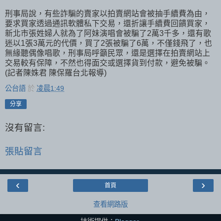
刑事局說，有些詐騙的賣家以拍賣網站會被抽手續費為由，
要求買家透過通訊軟體私下交易，還折讓手續費回饋買家，
新北市張姓婦人就為了阿妹演唱會被騙了2萬3千多，還有歌
迷以1張3萬元的代價，買了2張被騙了6萬，不僅錢飛了，也
無緣聽偶像唱歌，刑事局呼籲民眾，還是選擇在拍賣網站上
交易較有保障，不然也得面交或選擇貨到付款，避免被騙。
(記者陳姝君 陳保羅台北報導)
公台語
於
凌晨1:49
分享
沒有留言:
張貼留言
‹
›
首頁
查看網路版