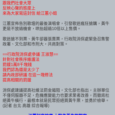
跟我們社會大眾
反映心聲的態度上
來為大家寫這封信 給江蕙小姐
江蕙宣佈告別歌壇的最後演唱會，引發歌迷瘋狂搶購，黃牛
更是不放過機會，哄抬超過10倍以上售價。
歌迷搶不到票、黃牛卻囂張賣票，行政院消保處緊急召集警
政署、文化部和市刑大，共商對策。
==行政院消保處參議 王淑慧==
針對社會秩序維護法
罰鍰1萬8千塊錢
我們認為還是太少了
請內政部研議 在這一塊修法
提高相關的罰鍰
消保處建議提高社維法罰金遏阻，文化部也指出，主辦單位
不僅伺服器不足，危機應變能力也要求業者改善，而徹底杜
絕黃牛橫行，最根本就是民眾拒絕買黃牛票，並勇於檢舉。
(記者 台北 高雄 綜合報導)