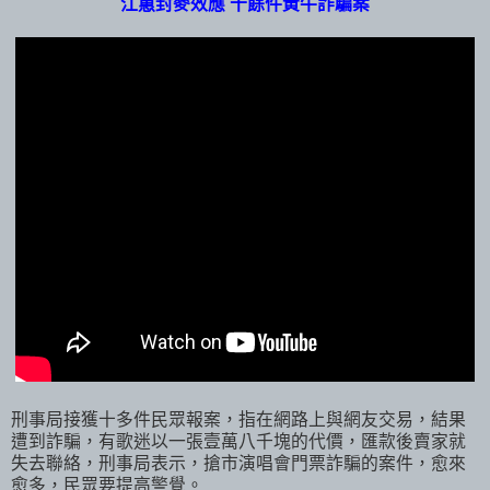
江蕙封麥效應 十餘件黃牛詐騙案
刑事局接獲十多件民眾報案，指在網路上與網友交易，結果
遭到詐騙，有歌迷以一張壹萬八千塊的代價，匯款後賣家就
失去聯絡，刑事局表示，搶市演唱會門票詐騙的案件，愈來
愈多，民眾要提高警覺。