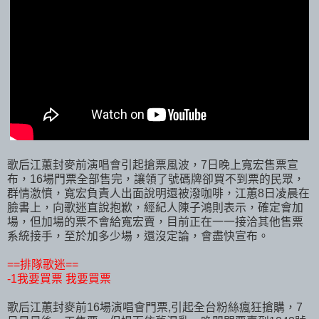
歌后江蕙封麥前演唱會引起搶票風波，7日晚上寬宏售票宣
布，16場門票全部售完，讓領了號碼牌卻買不到票的民眾，
群情激憤，寬宏負責人出面說明還被潑咖啡，江蕙8日凌晨在
臉書上，向歌迷直說抱歉，經紀人陳子鴻則表示，確定會加
場，但加場的票不會給寬宏賣，目前正在一一接洽其他售票
系統接手，至於加多少場，還沒定論，會盡快宣布。
==排隊歌迷==
-1我要買票 我要買票
歌后江蕙封麥前16場演唱會門票,引起全台粉絲瘋狂搶購，7