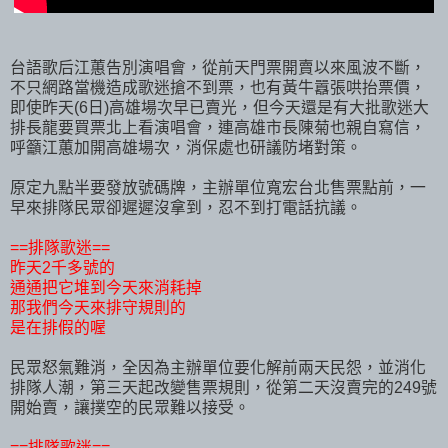
台語歌后江蕙告別演唱會，從前天門票開賣以來風波不斷，
不只網路當機造成歌迷搶不到票，也有黃牛囂張哄抬票價，
即使昨天(6日)高雄場次早已賣光，但今天還是有大批歌迷大
排長龍要買票北上看演唱會，連高雄市長陳菊也親自寫信，
呼籲江蕙加開高雄場次，消保處也研議防堵對策。
原定九點半要發放號碼牌，主辦單位寬宏台北售票點前，一
早來排隊民眾卻遲遲沒拿到，忍不到打電話抗議。
==排隊歌迷==
昨天2千多號的
通通把它堆到今天來消耗掉
那我們今天來排守規則的
是在排假的喔
民眾怒氣難消，全因為主辦單位要化解前兩天民怨，並消化
排隊人潮，第三天起改變售票規則，從第二天沒賣完的249號
開始賣，讓撲空的民眾難以接受。
==排隊歌迷==