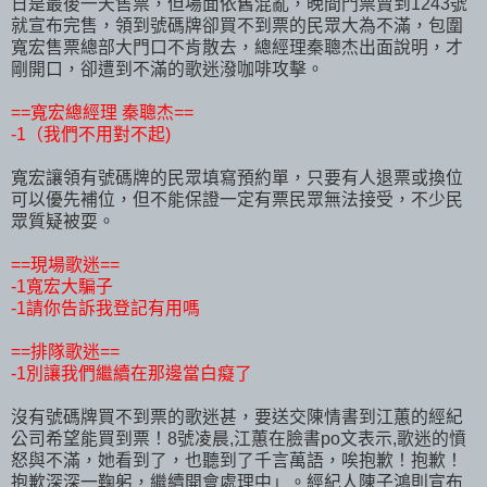
日是最後一天售票，但場面依舊混亂，晚間門票賣到1243號
就宣布完售，領到號碼牌卻買不到票的民眾大為不滿，包圍
寬宏售票總部大門口不肯散去，總經理秦聰杰出面說明，才
剛開口，卻遭到不滿的歌迷潑咖啡攻擊。
==寬宏總經理 秦聰杰==
-1（我們不用對不起)
寬宏讓領有號碼牌的民眾填寫預約單，只要有人退票或換位
可以優先補位，但不能保證一定有票民眾無法接受，不少民
眾質疑被耍。
==現場歌迷==
-1寬宏大騙子
-1請你告訴我登記有用嗎
==排隊歌迷==
-1別讓我們繼續在那邊當白癡了
沒有號碼牌買不到票的歌迷甚，要送交陳情書到江蕙的經紀
公司希望能買到票！8號凌晨,江蕙在臉書po文表示,歌迷的憤
怒與不滿，她看到了，也聽到了千言萬語，唉抱歉！抱歉！
抱歉深深一鞠躬，繼續開會處理中」。經紀人陳子鴻則宣布