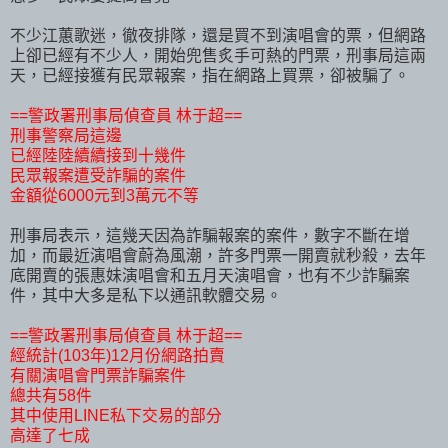
不少江蕙歌迷，徹夜排隊，還是買不到演唱會的票，但網路
上卻已經有不少人，開始兜售炙手可熱的門票，刑事局這兩
天，已經接獲有民眾報案，指在網路上買票，卻被騙了。
==警政署刑事局偵查員 林于超==
刑事警察局這邊
已經陸陸續續接到十幾件
民眾報案遭受詐騙的案件
金額從6000元到3萬元不等
刑事局表示，這幾天因為詐騙報案的案件，數字不斷在增
加，而最近演唱會蔚為風潮，許多門票一開賣就秒殺，去年
底開賣的張惠妹演唱會和五月天演唱會，也有不少詐騙案
件，其中大多是私下以通訊軟體交易。
==警政署刑事局偵查員 林于超==
經統計(103年)12月份網路拍賣
有關演唱會門票詐騙案件
總共有58件
其中使用LINE私下交易的部分
高達了七成