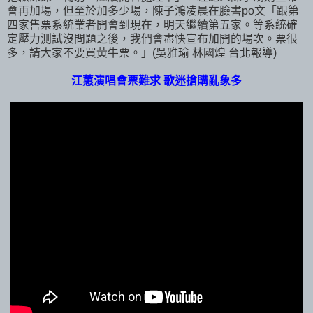
會再加場，但至於加多少場，陳子鴻凌晨在臉書po文「跟第
四家售票系統業者開會到現在，明天繼續第五家。等系統確
定壓力測試沒問題之後，我們會盡快宣布加開的場次。票很
多，請大家不要買黃牛票。」(吳雅瑜 林國煌 台北報導)
江蕙演唱會票難求 歌迷搶購亂象多