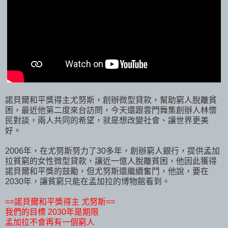
諾貝爾和平獎得主尤努斯，創辦微型貸款，幫助窮人脫離貧
困，最近他第二度來台訪問，今天還跟雲門舞集創辦人林懷
民對談，兩人共同的希望，就是想改變社會、讓世界更美
好。
2006年，在尤努斯努力了30多年，創辦窮人銀行，提供孟加
拉貧窮的女性微型貸款，讓近一億人脫離貧困，他因此獲得
諾貝爾和平獎的鼓勵，但尤努斯還繼續奮鬥，他說，要在
2030年，讓貧窮只能在孟加拉的博物館看到。
==諾貝爾和平獎得主 尤努斯==
我們的目標 2030年是期限
孟加拉不會再有一個窮人