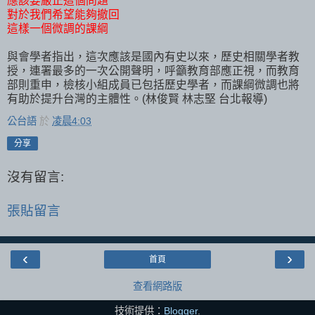
應該要嚴正這個問題
對於我們希望能夠撤回
這樣一個微調的課綱
與會學者指出，這次應該是國內有史以來，歷史相關學者教
授，連署最多的一次公開聲明，呼籲教育部應正視，而教育
部則重申，檢核小組成員已包括歷史學者，而課綱微調也將
有助於提升台灣的主體性。(林俊賢 林志堅 台北報導)
公台語
於
凌晨4:03
分享
沒有留言:
張貼留言
‹
›
首頁
查看網路版
技術提供：
Blogger
.