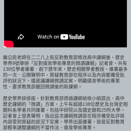
繼公民老師在二二八上街反對教育部修改高中課綱後，歷史
學界9號舉辦「反對違背學術專業的微調課綱」記者會，共有
138位學者連署．創下歷年來，歷史相關學者教授，連署最多
的一次．公開聲明中，質疑教育部在程序以及內容都備受批
評的狀況下，還是讓課綱微調定案，明顯違背學術的專業
性，要求教育部撤回微調後的新課綱。
歷史學界排排座，針對教育部透過課綱檢核小組提出、高中
歷史課綱的「微調」方案，上午有超過138位歷史及台灣史相
關科系學者共同連署，包括中研院以及國史館和25所大學，
記者會上發表聲明，指出這次課綱微調是在程序備受批評與
內容受到質疑的狀況下定案，學界出面連署，就是反對教育
部輕率調整課綱的不當作法，違背學術專業。