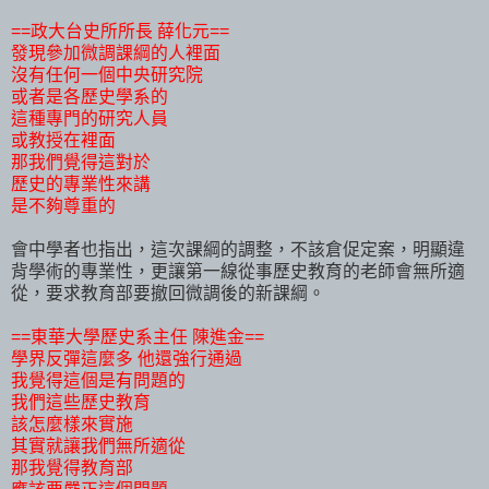
==政大台史所所長 薛化元==
發現參加微調課綱的人裡面
沒有任何一個中央研究院
或者是各歷史學系的
這種專門的研究人員
或教授在裡面
那我們覺得這對於
歷史的專業性來講
是不夠尊重的
會中學者也指出，這次課綱的調整，不該倉促定案，明顯違
背學術的專業性，更讓第一線從事歷史教育的老師會無所適
從，要求教育部要撤回微調後的新課綱。
==東華大學歷史系主任 陳進金==
學界反彈這麼多 他還強行通過
我覺得這個是有問題的
我們這些歷史教育
該怎麼樣來實施
其實就讓我們無所適從
那我覺得教育部