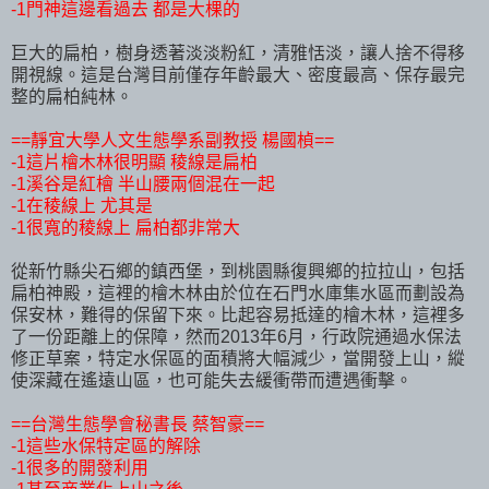
-1門神這邊看過去 都是大棵的
巨大的扁柏，樹身透著淡淡粉紅，清雅恬淡，讓人捨不得移
開視線。這是台灣目前僅存年齡最大、密度最高、保存最完
整的扁柏純林。
==靜宜大學人文生態學系副教授 楊國楨==
-1這片檜木林很明顯 稜線是扁柏
-1溪谷是紅檜 半山腰兩個混在一起
-1在稜線上 尤其是
-1很寬的稜線上 扁柏都非常大
從新竹縣尖石鄉的鎮西堡，到桃園縣復興鄉的拉拉山，包括
扁柏神殿，這裡的檜木林由於位在石門水庫集水區而劃設為
保安林，難得的保留下來。比起容易抵達的檜木林，這裡多
了一份距離上的保障，然而2013年6月，行政院通過水保法
修正草案，特定水保區的面積將大幅減少，當開發上山，縱
使深藏在遙遠山區，也可能失去緩衝帶而遭遇衝擊。
==台灣生態學會秘書長 蔡智豪==
-1這些水保特定區的解除
-1很多的開發利用