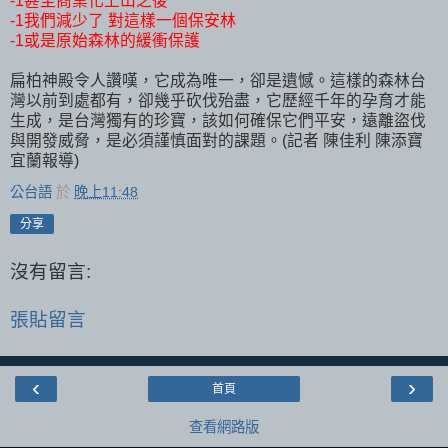
-1甚至商業化上山之後
-1我們減少了 對這樣一個保安林
-1或是原始森林的緩衝保護
扁柏神殿令人讚嘆，它成為唯一，卻是遺憾。這樣的森林台
灣以前到處都有，卻幾乎砍伐殆盡，它歷經千年的孕育才能
生成，是台灣獨有的珍寶，該如何確保它們平安，遠離盜伐
與開發威脅，是必須謹慎面對的課題。(記者 陳佳利 陳添寶
宜蘭報導)
公台語
於
晚上11:48
分享
沒有留言:
張貼留言
‹
›
首頁
查看網路版