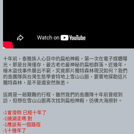
十年前，泰雅族人心目中的扁柏神殿，第一次在電子媒體曝
光。那是台灣僅存，最古老也最神秘的扁柏群落。近幾年，
檜木盜伐事件層出不窮，究竟那片獨特森林現況如何？我們
的島團隊與台灣生態學會特地上雪山山脈，要實地探勘這片
獨特森林，是不是還安然無恙。
這將是一趟艱難的行程，雖然我們的島團隊十年前曾經到
訪，但想在雪山山脈再次找到扁柏神殿，彷彿大海撈針。
-1會滑倒 已經十年了
-1繞湖走嗎 對
-1應該有一個路徑
-1十幾年了