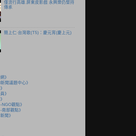
僅流行高雄.屏東皮影戲 永興樂仍堅持
傳承
簡上仁‧台灣歌(T5)：慶元宵(慶上元)
聞網》
N新聞議題中心》
島》
派員》
說》
-NGO觀點》
-南部觀點》
語新聞》