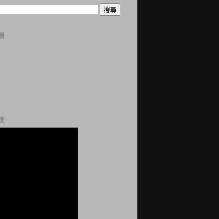
題
曆
誌
科
站
網
選