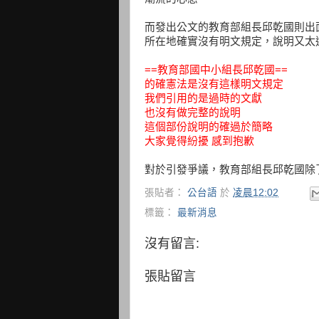
而發出公文的教育部組長邱乾國則出
所在地確實沒有明文規定，說明又太
==教育部國中小組長邱乾國==
的確憲法是沒有這樣明文規定
我們引用的是過時的文獻
也沒有做完整的說明
這個部份說明的確過於簡略
大家覺得紛擾 感到抱歉
對於引發爭議，教育部組長邱乾國除了
張貼者：
公台語
於
凌晨12:02
標籤：
最新消息
沒有留言:
張貼留言