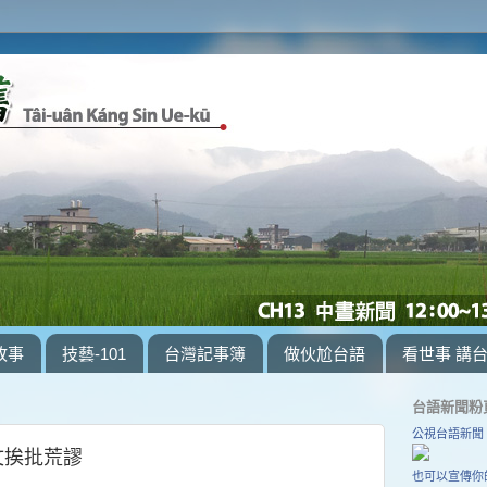
故事
技藝-101
台灣記事簿
做伙尬台語
看世事 講
台語新聞粉
公視台語新聞
文挨批荒謬
也可以宣傳你