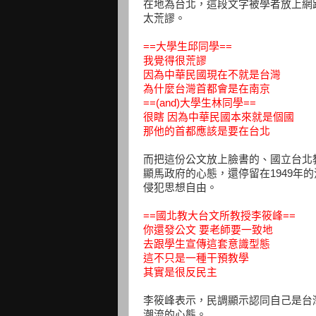
在地為台北，這段文字被學者放上網
太荒謬。
==大學生邱同學==
我覺得很荒謬
因為中華民國現在不就是台灣
為什麼台灣首都會是在南京
==(and)大學生林同學==
很瞎 因為中華民國本來就是個國
那他的首都應該是要在台北
而把這份公文放上臉書的、國立台北
顯馬政府的心態，還停留在1949年
侵犯思想自由。
==國北教大台文所教授李筱峰==
你還發公文 要老師要一致地
去跟學生宣傳這套意識型態
這不只是一種干預教學
其實是很反民主
李筱峰表示，民調顯示認同自己是台
潮流的心態。