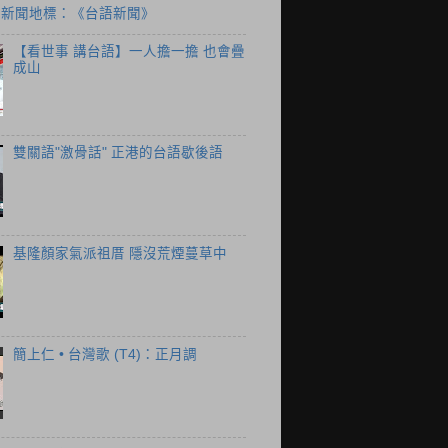
個新聞地標：《台語新聞》
【看世事 講台語】一人擔一擔 也會疊
成山
雙關語"激骨話" 正港的台語歇後語
基隆顏家氣派祖厝 隱沒荒煙蔓草中
簡上仁 • 台灣歌 (T4)：正月調