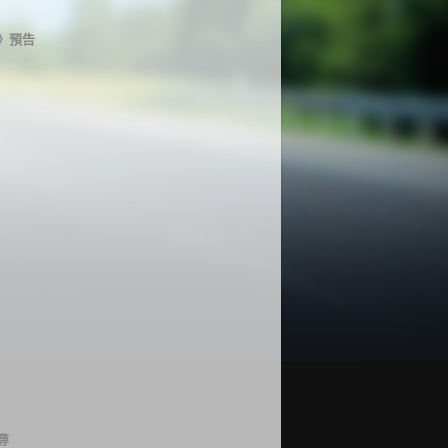
》預告
尋