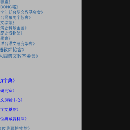
語聯盟》
BONG報》
人李江却台語文教基金會》
人台灣羅馬字協會》
灣文學館》
台灣史料基金會》
灣歷史博物館》
史學會》
海洋台語文研究學會》
語教師協會》
人關懷文教基金會》
》
頂字典
語研究室
》
語文測驗中心》
話字文獻館》
數位典藏資料庫》
數位典藏博物館》