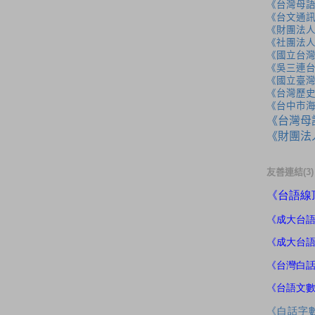
《台灣母
《台文通訊
《財團法
《社團法
《國立台
《吳三連
《國立臺
《台灣歷
《台中市
《台灣母
《財團法
友善連結(3)
《
台語線
《成大
台
《成大台
《台灣白
《台語文
《白話字