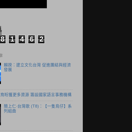
8
1
4
6
2
章
賴揆：建立文化台灣 促進團結與經濟
發展
育盼獲更多資源 籌設國家語言事務機構
簡上仁‧台灣歌 (T8)：【一隻鳥仔】系
列組曲