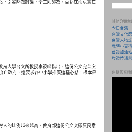
路，引發熱烈討論，學生則認為，首都在南京實在
其他分類主
今日台灣
台灣文化
台灣人物
歲時小百
台語加油
母語傳播
教育大學台文所教授李筱峰指出，這份公文完全突
的流亡政府，還要求各中小學推廣這種心態，根本是
焦點影音精
灣人的比例越來越高，教育部這份公文突顯反民意