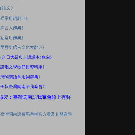
台語文》
南語常用詞辭典》
應綜合大辭典》
家話常用辭典》
住民歷史語言文化大辭典》
典
(
台日大辭典台語譯本
)
查詢》
間說唱文學歌仔冊資料庫》
臺灣閩南語常用詞辭典》
電子報臺灣閩南語我嘛會》
錄製：臺灣閩南語我嘛會線上有聲
「臺灣閩南語羅馬字拼音方案及其發音學