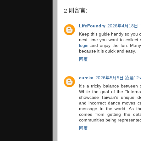
2 則留言:
LifeFoundry
2026年4月18日 
Keep this guide handy so you c
next time you want to collec
login
and enjoy the fun. Many
because it is quick and easy.
回覆
eureka
2026年5月5日 凌晨12:
It's a tricky balance between 
While the goal of the "Inter
showcase Taiwan's unique ide
and incorrect dance moves c
message to the world. As the
comes from getting the deta
communities being represente
回覆