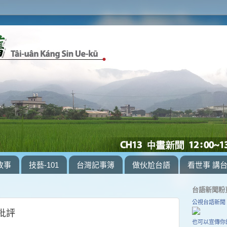
故事
技藝-101
台灣記事簿
做伙尬台語
看世事 講
台語新聞粉
公視台語新聞
批評
也可以宣傳你