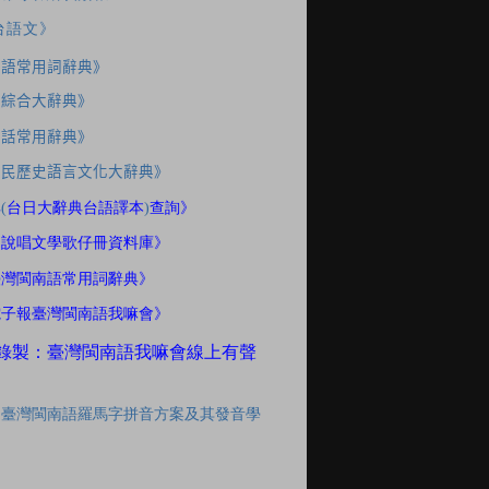
台語文》
南語常用詞辭典》
應綜合大辭典》
家話常用辭典》
住民歷史語言文化大辭典》
典
(
台日大辭典台語譯本
)
查詢》
間說唱文學歌仔冊資料庫》
臺灣閩南語常用詞辭典》
電子報臺灣閩南語我嘛會》
錄製：臺灣閩南語我嘛會線上有聲
「臺灣閩南語羅馬字拼音方案及其發音學