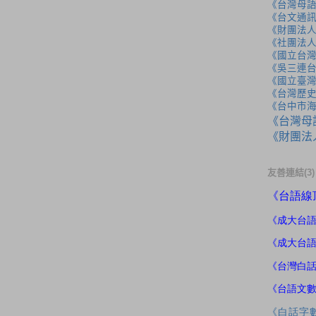
《台灣母
《台文通訊
《財團法
《社團法
《國立台
《吳三連
《國立臺
《台灣歷
《台中市
《台灣母
《財團法
友善連結(3)
《
台語線
《成大
台
《成大台
《台灣白
《台語文
《白話字