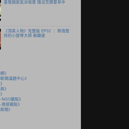
基隆顏家氣派祖厝 隱沒荒煙蔓草中
《頂真人物》完整版 EP32 ｜ 熱情堅
持的小提琴大師 蘇顯達
聞網》
N新聞議題中心》
島》
派員》
說》
-NGO觀點》
-南部觀點》
語新聞》