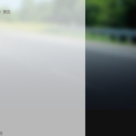
》預告
尋