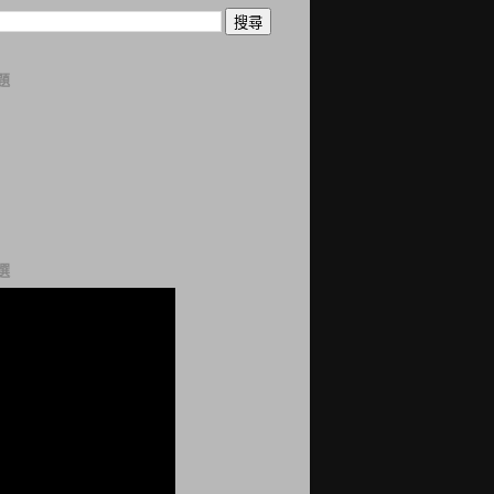
題
曆
誌
科
站
網
選