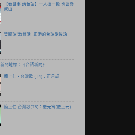
【看世事 講台語】一人擔一擔 也會疊
成山
雙關語"激骨話" 正港的台語歇後語
個新聞地標：《台語新聞》
簡上仁 • 台灣歌 (T4)：正月調
簡上仁‧台灣歌(T5)：慶元宵(慶上元)