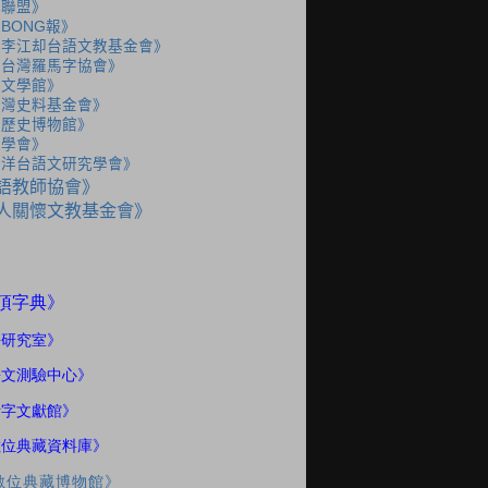
語聯盟》
BONG報》
人李江却台語文教基金會》
人台灣羅馬字協會》
灣文學館》
台灣史料基金會》
灣歷史博物館》
史學會》
海洋台語文研究學會》
語教師協會》
人關懷文教基金會》
》
頂字典
語研究室
》
語文測驗中心》
話字文獻館》
數位典藏資料庫》
數位典藏博物館》