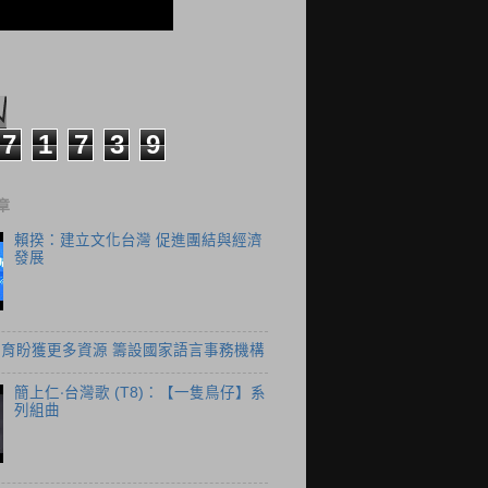
7
1
7
3
9
章
賴揆：建立文化台灣 促進團結與經濟
發展
育盼獲更多資源 籌設國家語言事務機構
簡上仁‧台灣歌 (T8)：【一隻鳥仔】系
列組曲