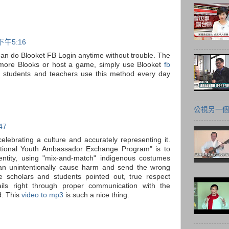
下午5:16
an do Blooket FB Login anytime without trouble. The
t more Blooks or host a game, simply use Blooket
fb
 students and teachers use this method every day
公視另一
47
celebrating a culture and accurately representing it.
national Youth Ambassador Exchange Program" is to
ntity, using "mix-and-match" indigenous costumes
an unintentionally cause harm and send the wrong
 scholars and students pointed out, true respect
ils right through proper communication with the
d. This
video to mp3
is such a nice thing.