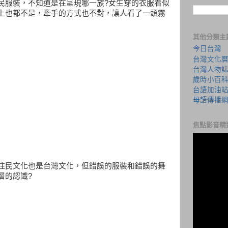
民服裝，不知道是在呈現哪一族?女生穿的衣服看似
上也都不是，牽手的方式也不對，讓人看了一頭霧
其他分類主
今日台灣
台灣文化
台灣人物
歲時小百
台語加油
母語傳播
焦點影音精
住民文化也是台灣文化，但錯誤的服裝和錯誤的舞
層的認識?