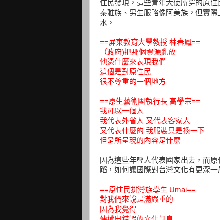
住民發現，這些青年大使所穿的原住
泰雅族、男生服略像阿美族，但實際
水。
==屏東教育大學教授 林春鳳==
（政府)把那個資源亂放
他憑什麼來表現我們
這個是對原住民
很不尊重的一個地方
==原生藝術團執行長 高學宗==
我可以一個人
我代表外省人 又代表客家人
又代表什麼的 我服裝只是換一下
但是所呈現的內容是什麼
因為這些年輕人代表國家出去，而原
蹈，如何讓國際對台灣文化有更深一
==原住民排灣族學生 Umai==
對我們來說是滿嚴重的
因為我覺得
傳遞出錯誤的文化訊息