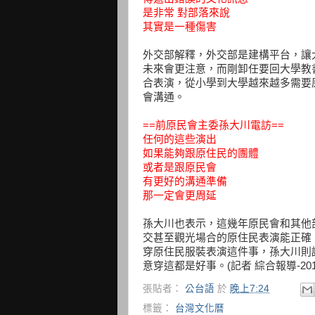
是非常 對部落來說
其實是一種傷害
外交部解釋，外交部是建構平台，讓
未來會更注意，而剛卸任要回大學教
合表演，從小學到大學越來越多需要
會溝通。
==前原民會主委孫大川電訪==
任何的這些演出
如果能夠跟原住民的團體
或者是跟原民會
有更好的溝通準備
那一定會更周延
孫大川也表示，這幾年原民會和其他
交甚至觀光場合的原住民表演能正確
穿原住民服裝表演這件事，孫大川則
意穿這都是好事。(記者 綜合報導-2013
張貼者：
公台語
於
晚上7:24
標籤：
台灣文化曆