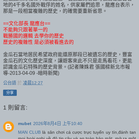
地的4千多名國外戰俘的姓名，供家屬們追思，龍應台表示，
那是一段相當複雜的歷史，的確需要重新省思。
==文化部長 龍應台==
不能夠只跟著單一的
戰勝國的邏輯 去學你的歷史
歷史的複雜性 是必須被看進去的
金瓜石當地居民希望政府能還原那段已被遺忘的歷史，豐富
金瓜石的文化歷史深度，讓遊客來此不只是走馬看花，更能
認識金瓜石特殊的歷史背景。(記者陳姝君 張國樑新北市報
導-2013-04-09 -暗時新聞)
公台語
於
凌晨12:27
分享
1 則留言:
mubet
2026年8月4日 上午10:40
MAN CLUB
là sân chơi cá cược trực tuyến uy tín,đánh tan
mọi hoài nghi về độ tin cậy và an toàn bảo mật, mở ra một