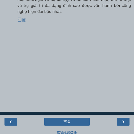
vũ trụ giải trí đa dạng đỉnh cao được vận hành bởi công
nghệ hiện đại bậc nhất.
回覆
‹
›
首頁
查看網路版