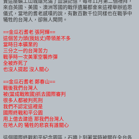
實這座礦工山城還充滿了血淚記憶，每年11月第二個禮拜，
來自英國、美國、澳洲等國的戰俘遺屬都會來這裡舉辦追思
儀式，當地的耆老感嘆的說，有數百數千位同樣也在戰爭中
犧牲的台灣人，卻無人聞問。
==金瓜石耆老 張阿輝==
這個苦力頭(我姑丈)帶領差不多
當時日本礦業的
三分之一的台灣苦力
戰爭時一次美軍空襲炸彈
全被炸死了
也沒人提起 沒人關心
==金瓜石耆老 鄭春山==
戰後我們台灣人
被(當成戰敗國)抓去國際審判
很多人都被判死刑
我們不認定這裡是
國際終戰和平公園
用上億去建造 那我們台灣人
在地人的 犧牲的悲哀有誰關心
這個國際終戰和平紀念園區，石牆上刻著當時被關在全台各