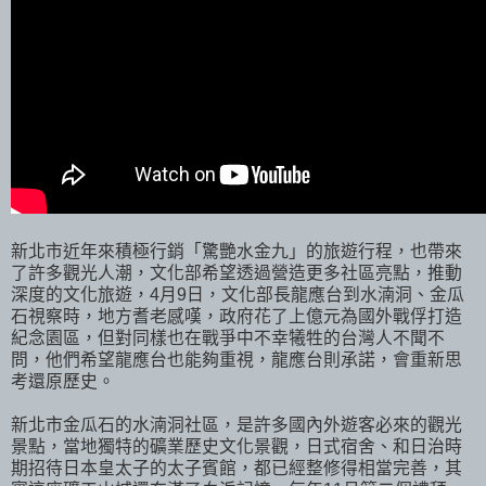
新北市近年來積極行銷「驚艷水金九」的旅遊行程，也帶來
了許多觀光人潮，文化部希望透過營造更多社區亮點，推動
深度的文化旅遊，4月9日，文化部長龍應台到水湳洞、金瓜
石視察時，地方耆老感嘆，政府花了上億元為國外戰俘打造
紀念園區，但對同樣也在戰爭中不幸犧牲的台灣人不聞不
問，他們希望龍應台也能夠重視，龍應台則承諾，會重新思
考還原歷史。
新北市金瓜石的水湳洞社區，是許多國內外遊客必來的觀光
景點，當地獨特的礦業歷史文化景觀，日式宿舍、和日治時
期招待日本皇太子的太子賓館，都已經整修得相當完善，其