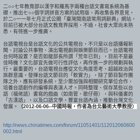
二○○七年教育部以漢字和羅馬字兩種台語文書寫系統為基
礎，推出七○○個字詞拼音方案的試用版，再收集各界意見，
於二○一一年七月正式公開「臺灣閩南語常用詞辭典」網站，
目前已被大部分台語文教育界採用，不過，社會大眾尚未熟
悉，有待進一步推廣。
台語電視台是台語文化的公共電視台，不只是以台語播報新
聞、討論公共事物、演出電視劇與娛樂節目而已。台語電視
台何時設置？是否如龍部長所謂「荒年已到」，目前不是最
佳時機？文化部宜先做可行性評估，再作進一步的規劃與執
行。最重要的，台語電視台應從文化角度思考，超越政治與
族群意識，發揮台語文節目的「軟實力」，除了節目製作團
隊之外，應有研發系統，至少需加強與相關研究單位合作，
培養台語創作的編導與表演人才。同時整理、保存某些以台
語（福佬語）書寫的戲曲（如南管、歌仔冊），與科儀書的
「古漢語」，以及口語文學，豐富台語內涵，推動台灣文化
發展。
（
2012-06-06--中國時報，
作者為台北藝術大學教授）
http://news.chinatimes.com/forum/11051401/112012060600
002.html