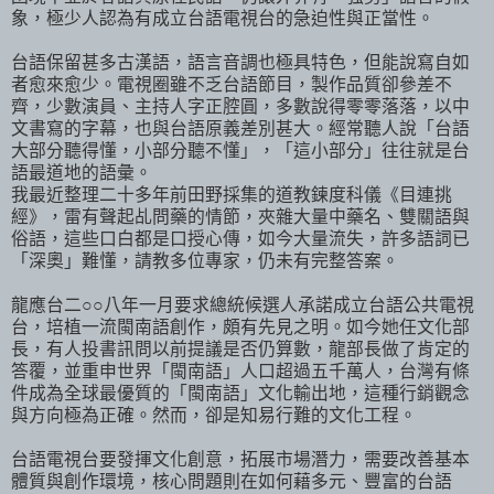
象，極少人認為有成立台語電視台的急迫性與正當性。
台語保留甚多古漢語，語言音調也極具特色，但能說寫自如
者愈來愈少。電視圈雖不乏台語節目，製作品質卻參差不
齊，少數演員、主持人字正腔圓，多數說得零零落落，以中
文書寫的字幕，也與台語原義差別甚大。經常聽人說「台語
大部分聽得懂，小部分聽不懂」，「這小部分」往往就是台
語最道地的語彙。
我最近整理二十多年前田野採集的道教鍊度科儀《目連挑
經》，雷有聲起乩問藥的情節，夾雜大量中藥名、雙關語與
俗語，這些口白都是口授心傳，如今大量流失，許多語詞已
「深奧」難懂，請教多位專家，仍未有完整答案。
龍應台二○○八年一月要求總統候選人承諾成立台語公共電視
台，培植一流閩南語創作，頗有先見之明。如今她任文化部
長，有人投書訊問以前提議是否仍算數，龍部長做了肯定的
答覆，並重申世界「閩南語」人口超過五千萬人，台灣有條
件成為全球最優質的「閩南語」文化輸出地，這種行銷觀念
與方向極為正確。然而，卻是知易行難的文化工程。
台語電視台要發揮文化創意，拓展市場潛力，需要改善基本
體質與創作環境，核心問題則在如何藉多元、豐富的台語