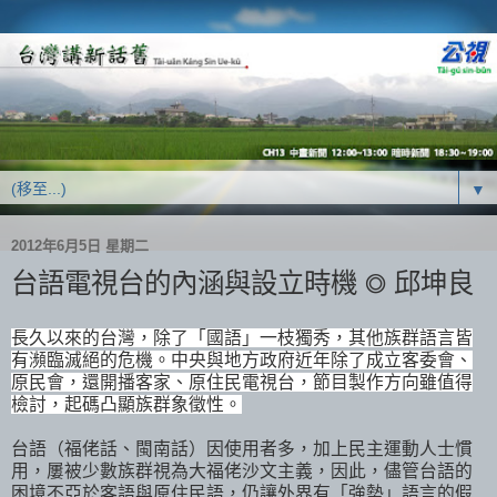
▼
2012年6月5日 星期二
台語電視台的內涵與設立時機 ◎ 邱坤良
長久以來的台灣，除了「國語」一枝獨秀，其他族群語言皆
有瀕臨滅絕的危機。中央與地方政府近年除了成立客委會、
原民會，還開播客家、原住民電視台，節目製作方向雖值得
檢討，起碼凸顯族群象徵性。
台語（福佬話、閩南話）因使用者多，加上民主運動人士慣
用，屢被少數族群視為大福佬沙文主義，因此，儘管台語的
困境不亞於客語與原住民語，仍讓外界有「強勢」語言的假