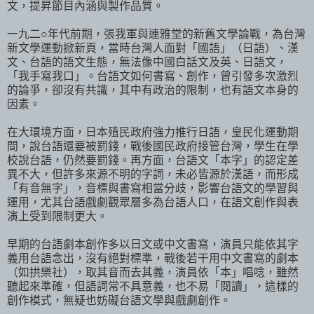
文，提昇節目內涵與製作品質。
一九二○年代前期，張我軍與連雅堂的新舊文學論戰，為台灣
新文學運動掀新頁，當時台灣人面對「國語」（日語）、漢
文、台語的語文生態，無法像中國白話文及英、日語文，
「我手寫我口」。台語文如何書寫、創作，曾引發多次激烈
的論爭，卻沒有共識，其中有政治的限制，也有語文本身的
因素。
在大環境方面，日本殖民政府強力推行日語，皇民化運動期
間，說台語還要被罰錢，戰後國民政府接管台灣，學生在學
校說台語，仍然要罰錢。再方面，台語文「本字」的認定差
異不大，但許多來源不明的字詞，未必皆源於漢語，而形成
「有音無字」，音標與書寫相當分歧，影響台語文的學習與
運用，尤其台語戲劇觀眾層多為台語人口，在語文創作與表
演上受到限制更大。
早期的台語劇本創作多以日文或中文書寫，演員只能依其字
義用台語念出，沒有絕對標準，戰後若干用中文書寫的劇本
（如拱樂社），取其音而去其義，演員依「本」唱唸，雖然
聽起來準確，但語詞常不具意義，也不易「閱讀」，這樣的
創作模式，無疑也妨礙台語文學與戲劇創作。