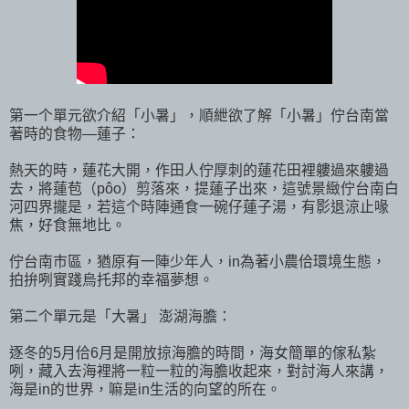
第一个單元欲介紹「小暑」，順紲欲了解「小暑」佇台南當
著時的食物—蓮子：
熱天的時，蓮花大開，作田人佇厚刺的蓮花田裡軁過來軁過
去，將蓮苞（pôo）剪落來，提蓮子出來，這號景緻佇台南白
河四界攏是，若這个時陣通食一碗仔蓮子湯，有影退涼止喙
焦，好食無地比。
佇台南市區，猶原有一陣少年人，in為著小農佮環境生態，
拍拚咧實踐烏托邦的幸福夢想。
第二个單元是「大暑」 澎湖海膽：
逐冬的5月佮6月是開放掠海膽的時間，海女簡單的傢私紮
咧，藏入去海裡將一粒一粒的海膽收起來，對討海人來講，
海是in的世界，嘛是in生活的向望的所在。