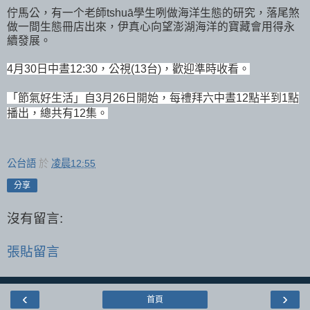
佇馬公，有一个老師tshuā學生咧做海洋生態的研究，落尾煞
做一間生態冊店出來，伊真心向望澎湖海洋的寶藏會用得永
續發展。
4月30日中晝12:30，公視(13台)，歡迎準時收看。
「節氣好生活」自3月26日開始，每禮拜六中晝12點半到1點
播出，總共有12集。
公台語
於
凌晨12:55
分享
沒有留言:
張貼留言
‹
›
首頁