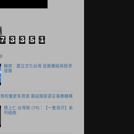
7
3
3
5
1
章
賴揆：建立文化台灣 促進團結與經濟
發展
育盼獲更多資源 籌設國家語言事務機構
簡上仁‧台灣歌 (T8)：【一隻鳥仔】系
列組曲