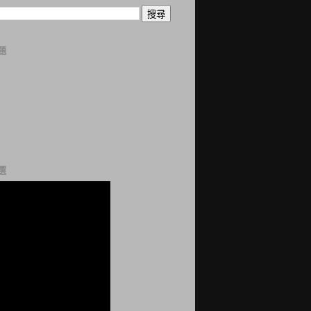
題
曆
誌
科
站
網
選