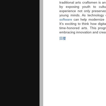
traditional arts craftsmen is an 
by exposing youth to cultu
experience not only preserves 
young minds. As technology e
software
can help modernize an
It’s exciting to think how dig
time-honored arts. This prog
embracing innovation and creati
回覆