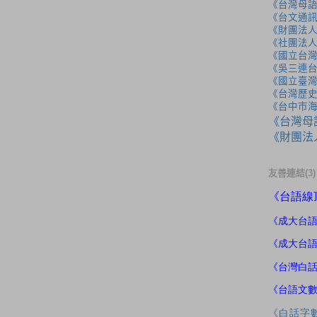
《台灣母
《台文通訊
《財團法
《社團法
《國立台
《吳三連
《國立臺
《台灣歷
《台中市
《台灣母
《財團法
友善連結(3)
《
台語線
《成大
台
《成大台
《台灣白
《台語文
《白話字