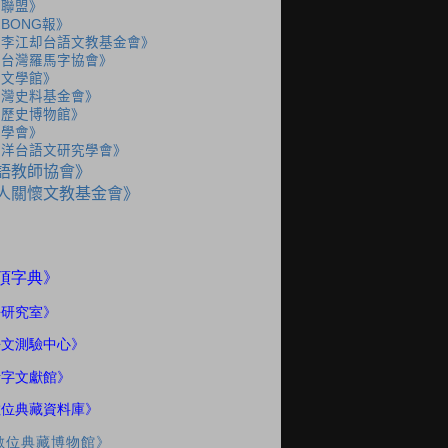
語聯盟》
BONG報》
人李江却台語文教基金會》
人台灣羅馬字協會》
灣文學館》
台灣史料基金會》
灣歷史博物館》
史學會》
海洋台語文研究學會》
語教師協會》
人關懷文教基金會》
》
頂字典
語研究室
》
語文測驗中心》
話字文獻館》
數位典藏資料庫》
數位典藏博物館》