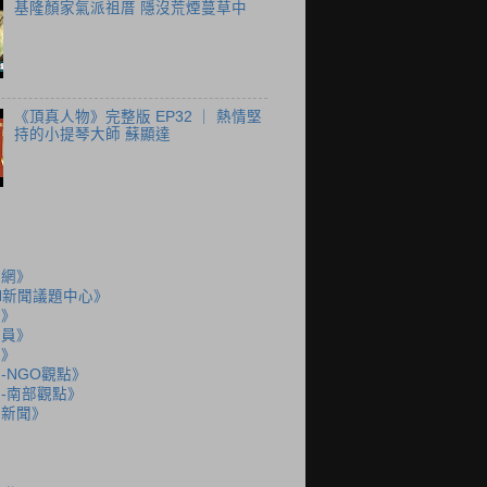
基隆顏家氣派祖厝 隱沒荒煙蔓草中
《頂真人物》完整版 EP32 ｜ 熱情堅
持的小提琴大師 蘇顯達
聞網》
N新聞議題中心》
島》
派員》
說》
-NGO觀點》
-南部觀點》
語新聞》