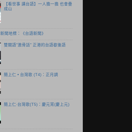
【看世事 講台語】一人擔一擔 也會疊
成山
個新聞地標：《台語新聞》
雙關語"激骨話" 正港的台語歇後語
簡上仁 • 台灣歌 (T4)：正月調
簡上仁‧台灣歌(T5)：慶元宵(慶上元)