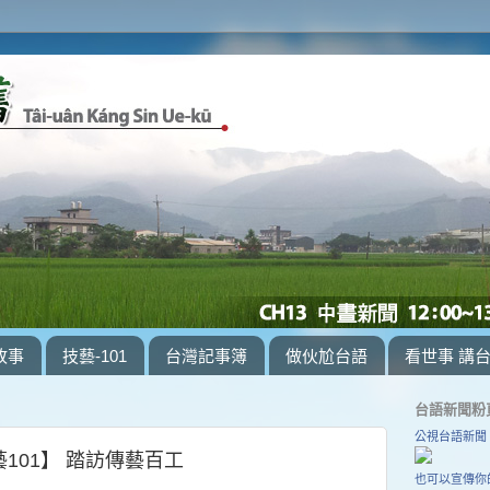
故事
技藝-101
台灣記事簿
做伙尬台語
看世事 講
台語新聞粉
公視台語新聞
101】 踏訪傳藝百工
也可以宣傳你