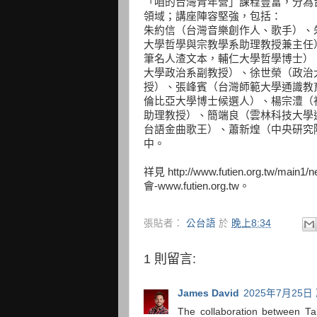
「咱的台灣青年營」課程豐富，分為
領域；講座陣容堅強，包括：
朱約信（台灣音樂創作人、歌手）、
大學哲學與宗教學系助理教授兼主任
筆名人渣文本，輔仁大學哲學博士）
大學政治系副教授）、徐世榮（政治
授）、張峰賓（台灣師範大學通識教
倫比亞大學博士候選人）、楊宗澧（
助理教授）、簡端良（雲林科技大學
台語金曲歌王）、蕭新煌（中央研究
中。
祥見 http://www.futien.org.tw/m
會-www.futien.org.tw。
張貼者：
公台語
於
晚上8:34
1 則留言:
James David
2025年7月25日 
The collaboration between T