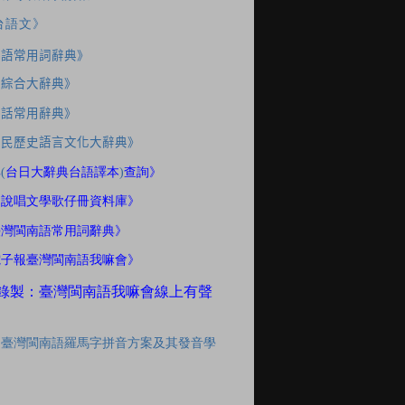
台語文》
南語常用詞辭典》
應綜合大辭典》
家話常用辭典》
住民歷史語言文化大辭典》
典
(
台日大辭典台語譯本
)
查詢》
間說唱文學歌仔冊資料庫》
臺灣閩南語常用詞辭典》
電子報臺灣閩南語我嘛會》
錄製：臺灣閩南語我嘛會線上有聲
「臺灣閩南語羅馬字拼音方案及其發音學