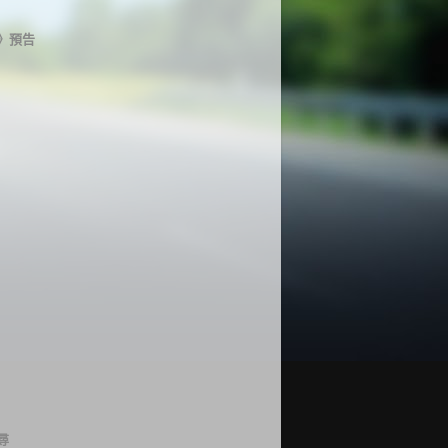
》預告
尋