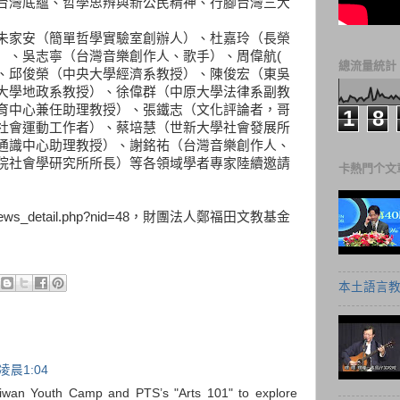
台灣底蘊、哲學思辨與新公民精神、行腳台灣三大
朱家安（簡單哲學實驗室創辦人）、杜嘉玲（長榮
）、吳志寧（台灣音樂創作人、歌手）、周偉航(
總流量統計
、邱俊榮（中央大學經濟系教授）、陳俊宏（東吳
大學地政系教授）、徐偉群（中原大學法律系副教
育中心兼任助理教授）、張鐵志（文化評論者，哥
1
8
社會運動工作者）、蔡培慧（世新大學社會發展所
通識中心助理教授）、謝銘祐（台灣音樂創作人、
院社會學研究所所長）等各領域學者專家陸續邀請
卡熱門个文
ain1/news_detail.php?nid=48，財團法人鄭福田文教基金
本土語言教
凌晨1:04
aiwan Youth Camp and PTS’s "Arts 101" to explore