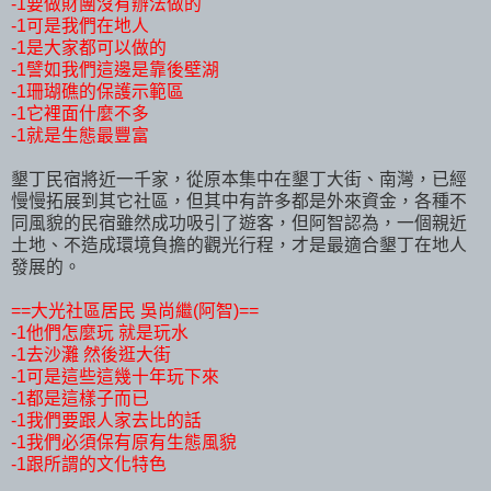
-1要做財團沒有辦法做的
-1可是我們在地人
-1是大家都可以做的
-1譬如我們這邊是靠後壁湖
-1珊瑚礁的保護示範區
-1它裡面什麼不多
-1就是生態最豐富
墾丁民宿將近一千家，從原本集中在墾丁大街、南灣，已經
慢慢拓展到其它社區，但其中有許多都是外來資金，各種不
同風貌的民宿雖然成功吸引了遊客，但阿智認為，一個親近
土地、不造成環境負擔的觀光行程，才是最適合墾丁在地人
發展的。
==大光社區居民 吳尚繼(阿智)==
-1他們怎麼玩 就是玩水
-1去沙灘 然後逛大街
-1可是這些這幾十年玩下來
-1都是這樣子而已
-1我們要跟人家去比的話
-1我們必須保有原有生態風貌
-1跟所謂的文化特色