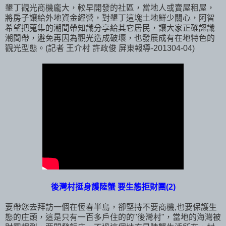
墾丁觀光商機龐大，較早開發的社區，當地人或賣屋租屋，
將房子讓給外地資金經營，對墾丁這塊土地鮮少關心，阿智
希望把蒐集的潮間帶知識分享給其它居民，讓大家正確認識
潮間帶，避免再因為觀光造成破壞，也發展成有在地特色的
觀光型態。(記者 王介村 許政俊 屏東報導-201304-04)
後灣村挺身護陸蟹 要生態拒財團(2)
要帶您去拜訪一個在恆春半島，卻堅持不要商機,也要保護生
態的庄頭，這是只有一百多戶住的的"後灣村"，當地的海灣被