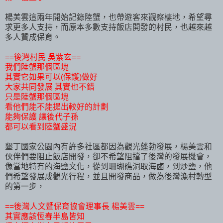
楊美雲這兩年開始記錄陸蟹，也帶遊客來觀察棲地，希望尋
求更多人支持，而原本多數支持飯店開發的村民，也越來越
多人贊成保育。
==後灣村民 吳紫玄==
我們陸蟹那個區塊
其實它如果可以(保護)做好
大家共同發展 其實也不錯
只是陸蟹那個區塊
看他們能不能提出較好的計劃
能夠保護 讓後代子孫
都可以看到陸蟹盛況
墾丁國家公園內有許多社區都因為觀光蓬勃發展，楊美雲和
伙伴們要阻止飯店開發，卻不希望阻擋了後灣的發展機會，
像當地特有的海鹽文化，從到珊瑚礁洞取海鹵，到炒鹽，他
們希望發展成觀光行程，並且開發商品，做為後灣漁村轉型
的第一步，
==後灣人文暨保育協會理事長 楊美雲==
其實應該恆春半島皆知