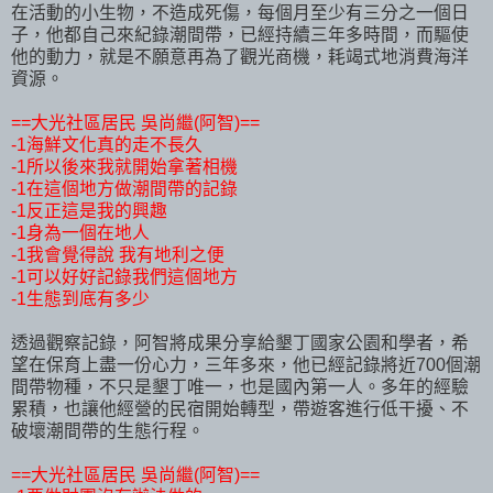
在活動的小生物，不造成死傷，每個月至少有三分之一個日
子，他都自己來紀錄潮間帶，已經持續三年多時間，而驅使
他的動力，就是不願意再為了觀光商機，耗竭式地消費海洋
資源。
==大光社區居民 吳尚繼(阿智)==
-1海鮮文化真的走不長久
-1所以後來我就開始拿著相機
-1在這個地方做潮間帶的記錄
-1反正這是我的興趣
-1身為一個在地人
-1我會覺得說 我有地利之便
-1可以好好記錄我們這個地方
-1生態到底有多少
透過觀察記錄，阿智將成果分享給墾丁國家公園和學者，希
望在保育上盡一份心力，三年多來，他已經記錄將近700個潮
間帶物種，不只是墾丁唯一，也是國內第一人。多年的經驗
累積，也讓他經營的民宿開始轉型，帶遊客進行低干擾、不
破壞潮間帶的生態行程。
==大光社區居民 吳尚繼(阿智)==