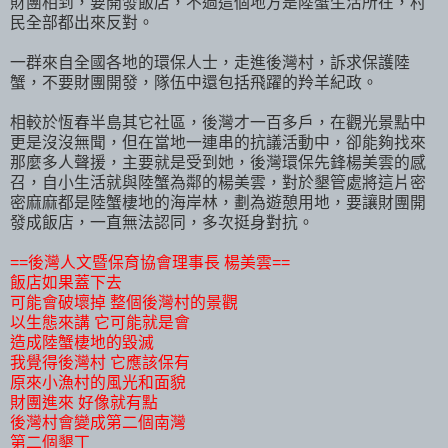
財團相到，要開發飯店，不過這個地方是陸蟹生活所在，村
民全部都出來反對。
一群來自全國各地的環保人士，走進後灣村，訴求保護陸
蟹，不要財團開發，隊伍中還包括飛躍的羚羊紀政。
相較於恆春半島其它社區，後灣才一百多戶，在觀光景點中
更是沒沒無聞，但在當地一連串的抗議活動中，卻能夠找來
那麼多人聲援，主要就是受到她，後灣環保先鋒楊美雲的感
召，自小生活就與陸蟹為鄰的楊美雲，對於墾管處將這片密
密麻麻都是陸蟹棲地的海岸林，劃為遊憩用地，要讓財團開
發成飯店，一直無法認同，多次挺身對抗。
==後灣人文暨保育協會理事長 楊美雲==
飯店如果蓋下去
可能會破壞掉 整個後灣村的景觀
以生態來講 它可能就是會
造成陸蟹棲地的毀滅
我覺得後灣村 它應該保有
原來小漁村的風光和面貌
財團進來 好像就有點
後灣村會變成第二個南灣
第二個墾丁