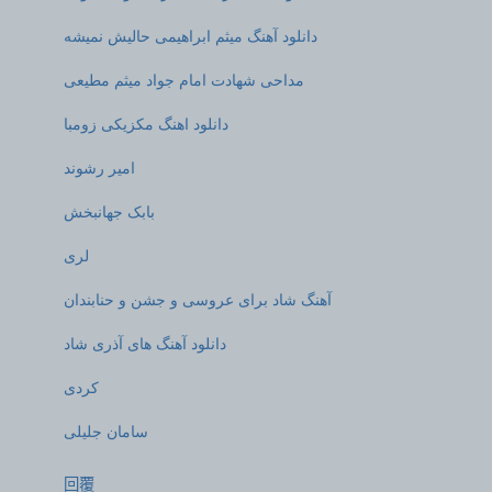
دانلود آهنگ میثم ابراهیمی حالیش نمیشه
مداحی شهادت امام جواد میثم مطیعی
دانلود اهنگ مکزیکی زومبا
امیر رشوند
بابک جهانبخش
لری
آهنگ شاد برای عروسی و جشن و حنابندان
دانلود آهنگ های آذری شاد
کردی
سامان جلیلی
回覆