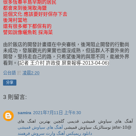
很多恆春半島早期的居民
都會來到後灣取海鹽
這個文化 應該要好好保存下去
後灣村當地
還有很多鄉下都保有的
譬如說像曬魚乾 採海菜
由於飯店的開發計畫還在中央審核，後灣阻止開發的行動尚
未成功，發展觀光的果實也還沒成熟，但這群人不要外來的
開發，堅持走自己的路，只希望後灣的與眾不同，能被外界
看到。(
記者 王介村 許政俊 屏東報導-2013-04-06)
公台語
於
凌晨2:20
分享
3 則留言:
samira
2021年7月11日 上午8:30
آهنگ های سیاوش قمیشی قدیمی گلچین بهترین اهنگ های
آهنگ های سیاوش قمیشی
نوستالژیک سیاوش قمیشی
jafar-10@
دانلود ریمیکس آهنگ وارث سروش فرهمند