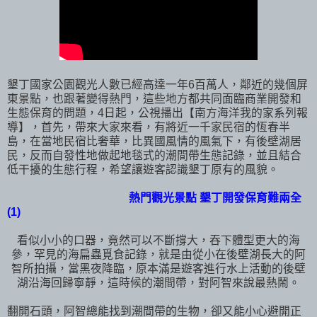
墾丁國家公園觀光人數已經高達一年6百萬人，鄰近的幾個屏
東景點，也跟著變得熱門，這些地方都共同面臨商業開發和
生態保育的問題，4日起，公視播出【南方海洋我的家系列報
導】，首先，帶來大家來看，有將近一千家民宿的恆春半
島，在當地民宿比奢華，比異國風情的風氣下，有後壁湖居
民，反而自發性地做起地毯式的潮間帶生態記錄，並且結合
低干擾的生態行程，希望讓遊客認識墾丁原有的風貌。
熱門觀光景點 墾丁開發保育難兩全
(1)
看似小小的口器，竟然可以不斷撐大，吞下體型更大的海
參，罕見的海扁蟲覓食記錄，就是由從小在後壁湖長大的阿
智所拍攝，當黑夜降臨，原本滿是遊客進行水上活動的後壁
湖沿海回歸寧靜，這時候的潮間帶，對阿智來說最熱鬧。
翻開石頭，阿智總能找到潮間帶的生物，卻又能小心避開正