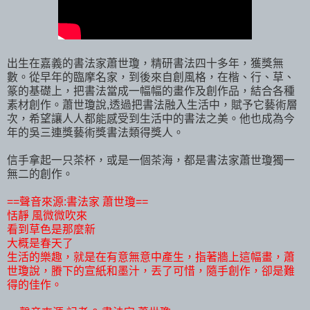
出生在嘉義的書法家蕭世瓊，精研書法四十多年，獲獎無
數。從早年的臨摩名家，到後來自創風格，在楷、行、草、
篆的基礎上，把書法當成一幅幅的畫作及創作品，結合各種
素材創作。蕭世瓊說,透過把書法融入生活中，賦予它藝術層
次，希望讓人人都能感受到生活中的書法之美。他也成為今
年的吳三連獎藝術獎書法類得獎人。
信手拿起一只茶杯，或是一個茶海，都是書法家蕭世瓊獨一
無二的創作。
==聲音來源:書法家 蕭世瓊==
恬靜 風微微吹來
看到草色是那麼新
大概是春天了
生活的樂趣，就是在有意無意中產生，指著牆上這幅畫，蕭
世瓊說，賸下的宣紙和墨汁，丟了可惜，隨手創作，卻是難
得的佳作。