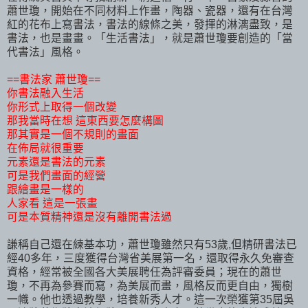
蕭世瓊，開始在不同材料上作畫，陶器、瓷器，還有在台灣
紅的花布上寫書法，書法的線條之美，發揮的淋漓盡致，是
書法，也是畫畫。「生活書法」，就是蕭世瓊要創造的「當
代書法」風格。
==書法家 蕭世瓊==
你書法融入生活
你形式上取得一個改變
那我當時在想 這東西要怎麼構圖
那其實是一個不規則的畫面
在佈局就很重要
元素還是書法的元素
可是我們畫面的經營
跟繪畫是一樣的
人家看 這是一張畫
可是本質精神還是沒有離開書法過
謙稱自己還在練基本功，蕭世瓊雖然只有53歲,但精研書法已
經40多年，三度獲得台灣省美展第一名，還取得永久免審查
資格，經常被全國各大美展聘任為評審委員；現在的蕭世
瓊，不再為參賽而寫，為美展而畫，風格反而更自由，獨樹
一幟。他也透過教學，培養新秀人才。這一次榮獲第35屆吳