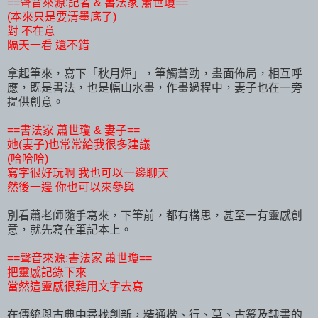
==聲音來源:記者 & 書法家 蕭世瓊==
(本來只是要清墨底了)
對 不在意
隔天一看 還不錯
拿起筆來，寫下「秋月煇」，筆觸蒼勁，畫面佈局，相互呼
應，既是書法，也是幅山水畫，作畫過程中，妻子也在一旁
提供創意。
==書法家 蕭世瓊 & 妻子==
她(妻子)也常常給我很多建議
(哈哈哈)
寫字很好玩啊 我也可以一邊聊天
然後一邊 你也可以來參與
別看蕭老師隨手寫來，下筆前，都有構思，甚至一有靈感創
意，就先寫在筆記本上。
==聲音來源:書法家 蕭世瓊==
把靈感記錄下來
當然這靈感很難用文字去寫
在傳統與古典中尋找創新，精通楷、行、草、古篆及隸書的