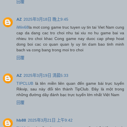
回覆
AZ
2025年3月18日 晚上9:45
iWin68
la mot cong game truc tuyen uy tin tai Viet Nam cung
cap da dang cac tro choi nhu tai xiu no hu game bai va
nhieu tro choi khac Cong game nay duoc cap phep hoat
dong boi cac co quan quan ly uy tin dam bao tinh minh
bach va cong bang trong moi tro choi
回覆
AZ
2025年3月19日 清晨5:33
TIPCLUB
là tên miền liên quan đến game bài trực tuyến
Rikvip, sau này đổi tên thành TipClub. Đây là một trong
những đường dây đánh bạc trực tuyến lớn nhất Việt Nam
回覆
hb88
2025年3月21日 上午9:42