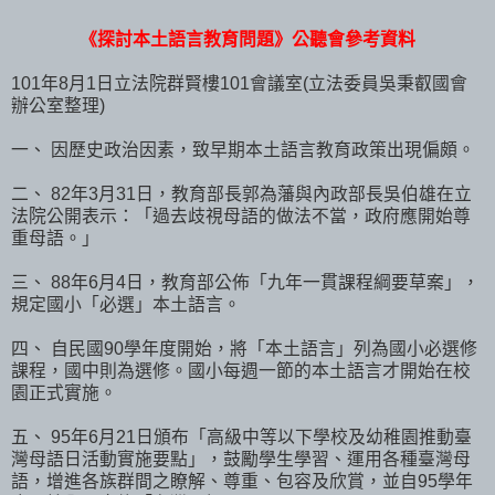
《探討本土語言教育問題》公聽會參考資料
101年8月1日立法院群賢樓101會議室(立法委員吳秉叡國會
辦公室整理)
一、 因歷史政治因素，致早期本土語言教育政策出現偏頗。
二、 82年3月31日，教育部長郭為藩與內政部長吳伯雄在立
法院公開表示：「過去歧視母語的做法不當，政府應開始尊
重母語。」
三、 88年6月4日，教育部公佈「九年一貫課程綱要草案」，
規定國小「必選」本土語言。
四、 自民國90學年度開始，將「本土語言」列為國小必選修
課程，國中則為選修。國小每週一節的本土語言才開始在校
園正式實施。
五、 95年6月21日頒布「高級中等以下學校及幼稚園推動臺
灣母語日活動實施要點」，鼓勵學生學習、運用各種臺灣母
語，增進各族群間之瞭解、尊重、包容及欣賞，並自95學年