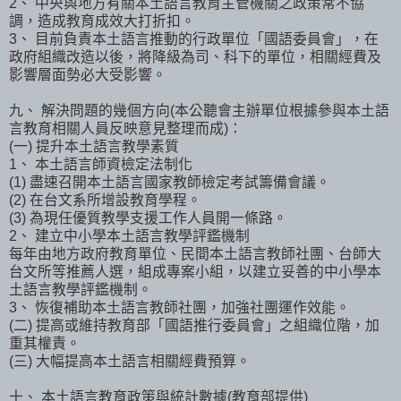
2、 中央與地方有關本土語言教育主管機關之政策常不協
調，造成教育成效大打折扣。
3、 目前負責本土語言推動的行政單位「國語委員會」，在
政府組織改造以後，將降級為司、科下的單位，相關經費及
影響層面勢必大受影響。
九、 解決問題的幾個方向(本公聽會主辦單位根據參與本土語
言教育相關人員反映意見整理而成)：
(一) 提升本土語言教學素質
1、 本土語言師資檢定法制化
(1) 盡速召開本土語言國家教師檢定考試籌備會議。
(2) 在台文系所增設教育學程。
(3) 為現任優質教學支援工作人員開一條路。
2、 建立中小學本土語言教學評鑑機制
每年由地方政府教育單位、民間本土語言教師社團、台師大
台文所等推薦人選，組成專案小組，以建立妥善的中小學本
土語言教學評鑑機制。
3、 恢復補助本土語言教師社團，加強社團運作效能。
(二) 提高或維持教育部「國語推行委員會」之組織位階，加
重其權責。
(三) 大幅提高本土語言相關經費預算。
十、 本土語言教育政策與統計數據(教育部提供)