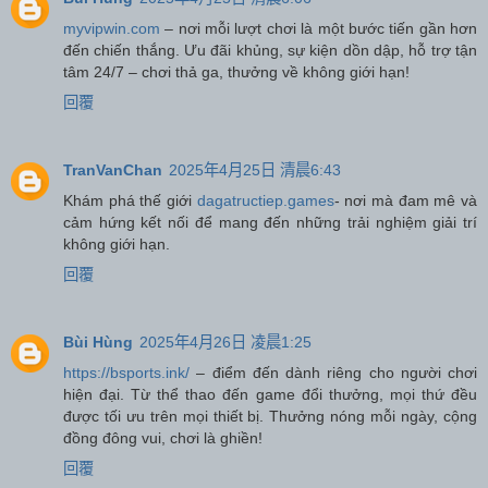
myvipwin.com
– nơi mỗi lượt chơi là một bước tiến gần hơn
đến chiến thắng. Ưu đãi khủng, sự kiện dồn dập, hỗ trợ tận
tâm 24/7 – chơi thả ga, thưởng về không giới hạn!
回覆
TranVanChan
2025年4月25日 清晨6:43
Khám phá thế giới
dagatructiep.games
- nơi mà đam mê và
cảm hứng kết nối để mang đến những trải nghiệm giải trí
không giới hạn.
回覆
Bùi Hùng
2025年4月26日 凌晨1:25
https://bsports.ink/
– điểm đến dành riêng cho người chơi
hiện đại. Từ thể thao đến game đổi thưởng, mọi thứ đều
được tối ưu trên mọi thiết bị. Thưởng nóng mỗi ngày, cộng
đồng đông vui, chơi là ghiền!
回覆