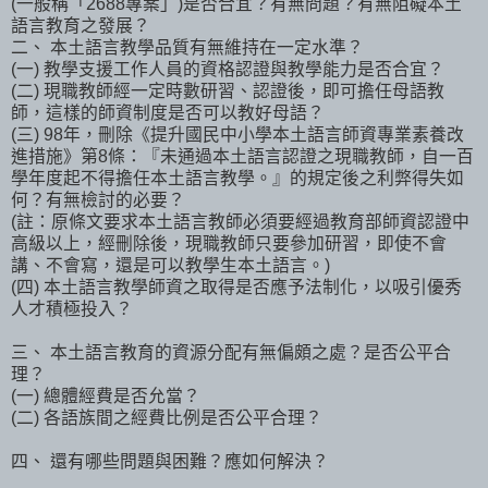
(一般稱「2688專案」)是否合宜？有無問題？有無阻礙本土
語言教育之發展？
二、 本土語言教學品質有無維持在一定水準？
(一) 教學支援工作人員的資格認證與教學能力是否合宜？
(二) 現職教師經一定時數研習、認證後，即可擔任母語教
師，這樣的師資制度是否可以教好母語？
(三) 98年，刪除《提升國民中小學本土語言師資專業素養改
進措施》第8條：『未通過本土語言認證之現職教師，自一百
學年度起不得擔任本土語言教學。』的規定後之利弊得失如
何？有無檢討的必要？
(註：原條文要求本土語言教師必須要經過教育部師資認證中
高級以上，經刪除後，現職教師只要參加研習，即使不會
講、不會寫，還是可以教學生本土語言。)
(四) 本土語言教學師資之取得是否應予法制化，以吸引優秀
人才積極投入？
三、 本土語言教育的資源分配有無偏頗之處？是否公平合
理？
(一) 總體經費是否允當？
(二) 各語族間之經費比例是否公平合理？
四、 還有哪些問題與困難？應如何解決？