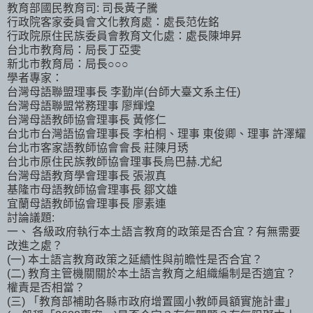
教育部國民教育司: 司長黃子騰
行政院客家委員會文化教育處：處長范佐銘
行政院原住民族委員會教育文化處：處長陳坤昇
台北市教育局：局長丁亞雯
新北市教育局：局長○○○
學者專家：
台灣母語聯盟理事長 李勤岸(台師大臺文系主任)
台灣母語聯盟常務理事 廖輝煌
台灣母語教師協會理事長 黃修仁
台北市台灣語協會理事長 李柏桐、理事 東俊卿、理事 許澤耀
台北市客家語教師協會會長 莊陳月琇
台北市原住民族教師協會理事長烏巴赫.尤紀
台灣母語教育學會理事長 張淑真
基隆市母語教師協會理事長 鄒文雄
宜蘭母語教師協會理事長 廖素連
討論議題:
一、 各級政府執行本土語言教育的政策是否合宜？有無需要
改進之處？
(一) 本土語言教育政策之延續性與前瞻性是否合宜？
(二) 教育主管機關關於本土語言教育之組織編制是否適宜？
權責是否相當？
(三) 「教育部補助各縣市政府增置國小教師員額實施計畫」