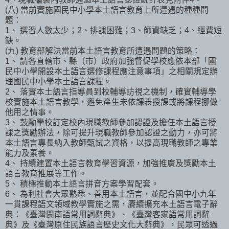
(八) 當前實施國民中小學本土語言教育上所遭遇的種種問
題：
1、 選習人數太少；2、排課困難；3、師資缺乏；4、經費短
缺。
(九) 教育部解決當前本土語言教育所遭遇問題的策略：
1、 請各直轄市、縣（市）政府加強督促學校應依本部「國
民中小學開設本土語言選修課程應注意事項」之相關規定辦
理國民中小學本土語言課程。
2、 落實本土語言指導員到校輔導訪視之機制，確實輔導學
校實施本土語言教學，避免產生未依課表授課或將課程挪做
他用之情事。
3、 鼓勵學校訂定校內現職教師參加認證及擔任本土語言授
課之獎勵辦法，除可提升現職教師參加認證之動力，亦可將
本土語言專長納入教師甄試之資格，以提高現職教師之專業
能力及素養。
4、 持續建置本土語言教育學習資源，加強推廣及獎勵本土
語言教育推展等工作。
5、 積極推動本土語言拼音方案學習配套。
6、 為利社會大眾熟悉、善用本土語言，並配合國中小九年
一貫課程語文領域教學實施之需，賡續擴充本土語言電子辭
典：《臺灣閩南語常用詞辭典》、《臺灣客家語常用詞辭
典》及《臺灣原住民族語言歷史文化大辭典》，民眾可透過