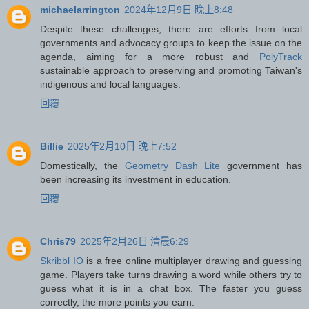
michaelarrington
2024年12月9日 晚上8:48
Despite these challenges, there are efforts from local
governments and advocacy groups to keep the issue on the
agenda, aiming for a more robust and
PolyTrack
sustainable approach to preserving and promoting Taiwan's
indigenous and local languages.
回覆
Billie
2025年2月10日 晚上7:52
Domestically, the
Geometry Dash Lite
government has
been increasing its investment in education.
回覆
Chris79
2025年2月26日 清晨6:29
Skribbl IO
is a free online multiplayer drawing and guessing
game. Players take turns drawing a word while others try to
guess what it is in a chat box. The faster you guess
correctly, the more points you earn.