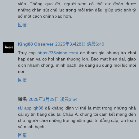
viên. Thông qua đó, người xem có thể dự đoán được
những chân sút chủ lực trong mỗi trận đấu, giúp ước tính tỷ
số một cách chính xác hơn.
回覆
King88 Observer
2025年3月28日 清晨6:49
Truy cap
https://33winbn.com/
de tham gia nhung tro choi
hap dan va co hoi nhan thuong lon. Bao mat hien dai, giao
dich nhanh chong, minh bach, de dang su dung moi luc moi
noi
回覆
匿名
2025年3月29日 凌晨3:54
tải app qh88
đã khẳng định vị thế là một trong những nhà
cái uy tín hàng đầu tại Châu Á, chúng tôi cam kết mang đến
cho người chơi những trải nghiệm giải trí đẳng cấp, an toàn
và minh bạch.
回覆