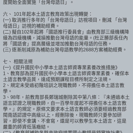
度開始全面實施「台灣母語日」。
六、 101年起本土語言教育政策出現轉變：
(一) 取消推行多年的「台灣母語日」訪視項目，刪減 「台灣
母語日」訪視的補助經費。
(二) 擬自102年起將「國語推行委員會」由教育部三級機構降
級為四級機構，減損推動台灣母語的能量。(杜正勝部長任內
將「國語會」提高層級並增加推動台灣母語的任務。
(三) 逐漸削減原為補助台灣母語教學的2688方案補助經費。
七、 相關法規
(一)《提升國民中小學本土語言師資專業素養改進措施》
1、教育部為提升國民中小學本土語言師資專業素養，確保本
土語言教學品質，達成預期課程目標所制定之法規。
2、規定未受過初階培訓之現職教師，不得擔任本土語言教
學。
3、98年，前教育部長鄭瑞城刪除其中第八條：『未通過本土
語言認證之現職教師，自一百學年度起不得擔任本土語言教
學。』的規定。原條文要求本土語言教師必須要經過教育部
閩南語認證中高級以上，經刪除後，現職教師只要參加研
習，即使不會講、不會寫，還是可以教學生本土語言，這是
嚴重的師資低落癥結。
(二)《教育部補助各縣市政府增置國小教師員額實施計畫》