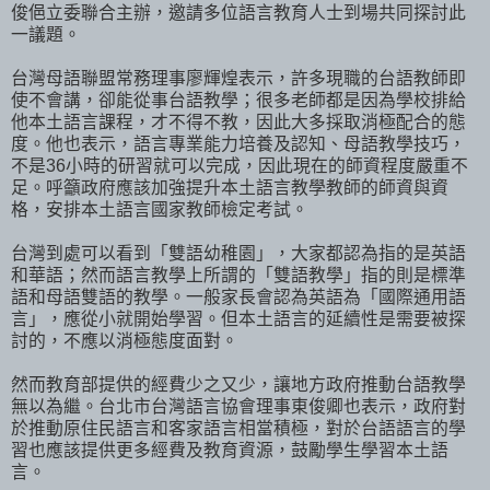
俊俋立委聯合主辦，邀請多位語言教育人士到場共同探討此
一議題。
台灣母語聯盟常務理事廖輝煌表示，許多現職的台語教師即
使不會講，卻能從事台語教學；很多老師都是因為學校排給
他本土語言課程，才不得不教，因此大多採取消極配合的態
度。他也表示，語言專業能力培養及認知、母語教學技巧，
不是36小時的研習就可以完成，因此現在的師資程度嚴重不
足。呼籲政府應該加強提升本土語言教學教師的師資與資
格，安排本土語言國家教師檢定考試。
台灣到處可以看到「雙語幼稚園」，大家都認為指的是英語
和華語；然而語言教學上所謂的「雙語教學」指的則是標準
語和母語雙語的教學。一般家長會認為英語為「國際通用語
言」，應從小就開始學習。但本土語言的延續性是需要被探
討的，不應以消極態度面對。
然而教育部提供的經費少之又少，讓地方政府推動台語教學
無以為繼。台北市台灣語言協會理事東俊卿也表示，政府對
於推動原住民語言和客家語言相當積極，對於台語語言的學
習也應該提供更多經費及教育資源，鼓勵學生學習本土語
言。