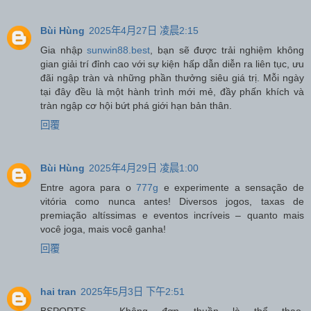
Bùi Hùng
2025年4月27日 凌晨2:15
Gia nhập
sunwin88.best
, bạn sẽ được trải nghiệm không
gian giải trí đỉnh cao với sự kiện hấp dẫn diễn ra liên tục, ưu
đãi ngập tràn và những phần thưởng siêu giá trị. Mỗi ngày
tại đây đều là một hành trình mới mẻ, đầy phấn khích và
tràn ngập cơ hội bứt phá giới hạn bản thân.
回覆
Bùi Hùng
2025年4月29日 凌晨1:00
Entre agora para o
777g
e experimente a sensação de
vitória como nunca antes! Diversos jogos, taxas de
premiação altíssimas e eventos incríveis – quanto mais
você joga, mais você ganha!
回覆
hai tran
2025年5月3日 下午2:51
BSPORTS – Không đơn thuần là thể thao.