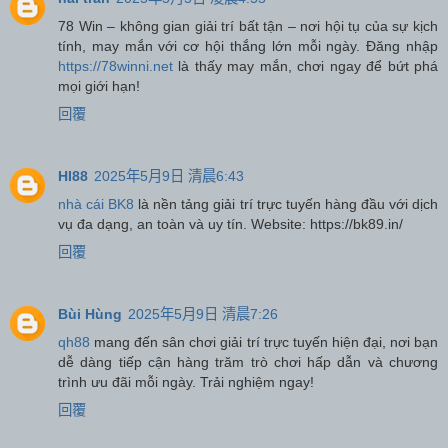
78 Win – không gian giải trí bất tận – nơi hội tụ của sự kịch
tính, may mắn với cơ hội thắng lớn mỗi ngày. Đăng nhập
https://78winni.net
là thấy may mắn, chơi ngay để bứt phá
mọi giới hạn!
回覆
HI88
2025年5月9日 清晨6:43
nhà cái BK8
là nền tảng giải trí trực tuyến hàng đầu với dịch
vụ đa dạng, an toàn và uy tín. Website: https://bk89.in/
回覆
Bùi Hùng
2025年5月9日 清晨7:26
qh88
mang đến sân chơi giải trí trực tuyến hiện đại, nơi bạn
dễ dàng tiếp cận hàng trăm trò chơi hấp dẫn và chương
trình ưu đãi mỗi ngày. Trải nghiệm ngay!
回覆