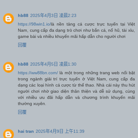
hb88
2025年4月3日 凌晨2:23
https://98win1.io/
là nền tảng cá cược trực tuyến tại Việt
Nam, cung cấp đa dạng trò chơi như bắn cá, nổ hũ, tài xỉu,
game bài và nhiều khuyến mãi hấp dẫn cho người chơi
回覆
hb88
2025年4月5日 凌晨1:30
https://ww88bn.com/
là một trong những trang web nổi bật
trong ngành giải trí trực tuyến ở Việt Nam, cung cấp đa
dạng các loại hình cá cược từ thể thao. Nhà cái này thu hút
người chơi nhờ giao diện thân thiện và dễ sử dụng, cùng
với nhiều ưu đãi hấp dẫn và chương trình khuyến mãi
thường xuyên.
回覆
hai tran
2025年4月9日 上午11:39