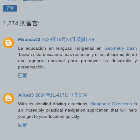
分享
1,274 則留言:
Miranda23
2024年10月28日 凌晨1:49
La educación en lenguas indígenas en
Geometry Dash
Taiwán está buscando más recursos y el establecimiento de
una agencia nacional para promover su desarrollo y
preservación.
回覆
Alice23
2024年11月17日 下午6:54
With its detailed driving directions,
Mapquest Directions
is
an incredibly practical navigation application that will help
you get to your location quickly.
回覆