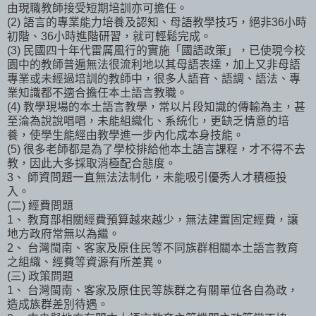
由現職教師接受短期培訓亦可擔任。
(2) 語言的專業能力培養及認知、母語教學技巧，絕非36小時
初階、36小時進階研習，就可輕鬆完成。
(3) 民國四十年代雷厲風行的實施「國語政策」，已使現今校
園中的教師普遍無法很流利地以其母語表達，加上又非母語
專業或未經過培訓的教師中，很多人語音、語調、語法、專
業知識都不適合擔任本土語言教職。
(4) 教學現場的本土語言教學，常以片段知識的傳輸為主，甚
至淪為說說唱唱，未能組織化、系統化，更缺乏情意的培
養，使學生能經由教學進一步內化成本身技能。
(5) 很多老師都是為了學校排給他本土語言課程，才不得不去
教，因此大多採取消極配合態度。
3、 師資問題一直無法法制化，未能吸引優秀人才積極投
入。
(二) 經費問題
1、 教育部相關經費預算越來越少，無法建置固定經費，讓
地方政府常無以為繼。
2、 台灣閩南、客家及原住民等不同族群相關本土語言教育
之組織、經費等資源有所差異。
(三) 政策問題
1、 台灣閩南、客家及原住民等族群之有關單位各自為政，
造成族群差別待遇。