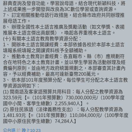
辭典查詢及發音功能，學習說母語，結合現代新穎科技，將
上述成果進一步開發與改良為3C數位學習或查詢資源。
7、 訂定相關推動母語行政措施，結合縣市政府共同辦理推
展母語工作。
8、 辦理全國性本土語言推廣及獎勵活動（如文學獎、表揚
推展本土語言傑出貢獻獎），喚起各界重視本土語言。
(十) 有關本土語言教育教學資源分配：
1、 開辦本土語言開課經費：本部依據各校於本部本土語言
填報系統填報之開課資料核予全額補助。
2、 推動本土教育計畫經費：各直轄市、縣（市）應規劃符
合在地特色之本土教育計畫，並以學生學習為活動辦理及經
費編列原則，並由地方政府統籌規劃之，本部審查其計畫內
容，予以經費補助，最高可達新臺幣200萬元。
3、 依本部101年度預算分配，每位學生可分配之本土語言教
學資源說明如下：
(1) 閩南語及客家語預算共用科目：每人分配之教學資源為
323.59元【=（101年預算數）730,000,000元/（100學年度
國中小閩、客學生總數）2,255,940人】。
(2) 原住民族語（法律義務性支出）：每人分配教學資源為
1,481.93元【=（101年預算數）110,084,000元/（100學年度
國中小原住民學生總數）74,284人】
公台語
於
晚上10:23