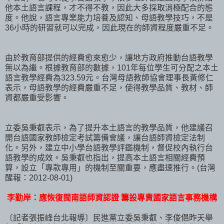
他本土語言課程，才不得不教，因此大多採取消極配合的態
度。他說，語言專業能力培養及認知、母語教學技巧，不是
36小時的研習就可以完成，因此現在的師資程度嚴重不足。
由於教育部提供的經費愈來愈少，讓地方政府推動台語教學
無以為繼。根據教育部的數據，101年每位學生可分配之本土
語言教學經費為323.59元。台灣母語教師協會理事長黃修仁
表示，母語教學的經費嚴重不足，使得教學品質、教材、師
資都嚴重受影響。
立委吳秉叡表示，為了提升本土語言的教學品質，他建議召
開台語國家教師檢定考試籌備會議，讓台語師資檢定法制
化。另外，建立中小學台語教學評鑑機制，督促校內執行台
語教學的成效。吳秉叡也指出，提高本土語言相關經費預
算，設立「專款專用」的機制至關重要，應盡速推行。(台灣
醒報：2012-08-01)
李勤岸：應恢復閩南語師資認證 籌設專責國家語言事務機構
〔記者張振峰台北報導〕民進黨立委吳秉叡、李俊俋昨天舉