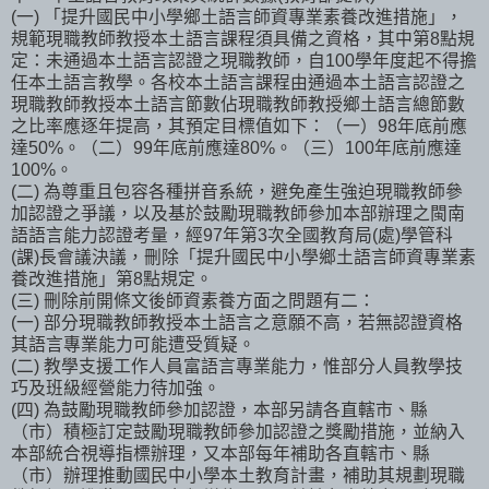
(一) 「提升國民中小學鄉土語言師資專業素養改進措施」，
規範現職教師教授本土語言課程須具備之資格，其中第8點規
定：未通過本土語言認證之現職教師，自100學年度起不得擔
任本土語言教學。各校本土語言課程由通過本土語言認證之
現職教師教授本土語言節數佔現職教師教授鄉土語言總節數
之比率應逐年提高，其預定目標值如下：（一）98年底前應
達50%。（二）99年底前應達80%。（三）100年底前應達
100%。
(二) 為尊重且包容各種拼音系統，避免產生強迫現職教師參
加認證之爭議，以及基於鼓勵現職教師參加本部辦理之閩南
語語言能力認證考量，經97年第3次全國教育局(處)學管科
(課)長會議決議，刪除「提升國民中小學鄉土語言師資專業素
養改進措施」第8點規定。
(三) 刪除前開條文後師資素養方面之問題有二：
(一) 部分現職教師教授本土語言之意願不高，若無認證資格
其語言專業能力可能遭受質疑。
(二) 教學支援工作人員富語言專業能力，惟部分人員教學技
巧及班級經營能力待加強。
(四) 為鼓勵現職教師參加認證，本部另請各直轄市、縣
（市）積極訂定鼓勵現職教師參加認證之獎勵措施，並納入
本部統合視導指標辦理，又本部每年補助各直轄市、縣
（市）辦理推動國民中小學本土教育計畫，補助其規劃現職