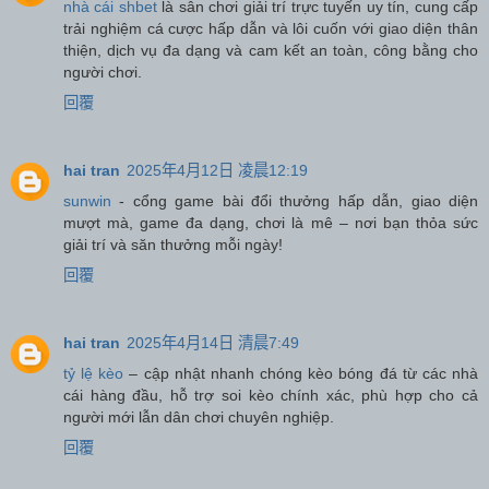
nhà cái shbet
là sân chơi giải trí trực tuyến uy tín, cung cấp
trải nghiệm cá cược hấp dẫn và lôi cuốn với giao diện thân
thiện, dịch vụ đa dạng và cam kết an toàn, công bằng cho
người chơi.
回覆
hai tran
2025年4月12日 凌晨12:19
sunwin
- cổng game bài đổi thưởng hấp dẫn, giao diện
mượt mà, game đa dạng, chơi là mê – nơi bạn thỏa sức
giải trí và săn thưởng mỗi ngày!
回覆
hai tran
2025年4月14日 清晨7:49
tỷ lệ kèo
– cập nhật nhanh chóng kèo bóng đá từ các nhà
cái hàng đầu, hỗ trợ soi kèo chính xác, phù hợp cho cả
người mới lẫn dân chơi chuyên nghiệp.
回覆