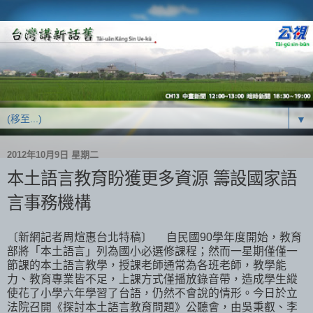
▼
2012年10月9日 星期二
本土語言教育盼獲更多資源 籌設國家語
言事務機構
〔新網記者周煊惠台北特稿〕 自民國90學年度開始，教育
部將「本土語言」列為國小必選修課程；然而一星期僅僅一
節課的本土語言教學，授課老師通常為各班老師，教學能
力、教育專業皆不足，上課方式僅播放錄音帶，造成學生縱
使花了小學六年學習了台語，仍然不會說的情形。今日於立
法院召開《探討本土語言教育問題》公聽會，由吳秉叡、李