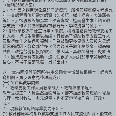
（簡稱2688專案）
1、本計畫之適用對象原即清楚標示「所增員額應優先考慮九
年一貫課程實施所需之師資（如英語、鄉土語言、表演藝術
等）。」卻屢被誤解為本土語言專款，進而發生本土語言教
學支援工作人員團體與縣市教育局、學校抗爭的憾事。
2、部分學校為了便宜行事，未按月核撥鐘點費給教學支援工
作人員，造成生活無以為繼。其實為了協助教學支援工作人
員取得較佳之待遇與福利，作為鼓勵更多優質人員投入母語
傳承的誘因，教育部曾多次努力為其爭取年終獎金、調高鐘
點費、改進勞健保投保規定。惟因其不具教師身分，礙於法
令，無法給予有效協助，進而使很多人員對於未來發展缺乏
信心，不得不捨棄教職，另尋出路。
八、 當前困境與問題所在(本公聽會主辦單位根據本土語言教
育相關人員反映意見整理而成)：
(一) 師資與教學問題
1、 教學支援工作人員教學能力、教育專業不足。
教學支援工作人員雖然熟稔母語，卻不熟悉教育理論、兒童
心理、教材教法、多元評量，也不清楚學校作息、行政方
式。
2、 現職教師母語專業能力不足。
(1) 教育部原本構想以教學支援工作人員來擔任師資，後來改