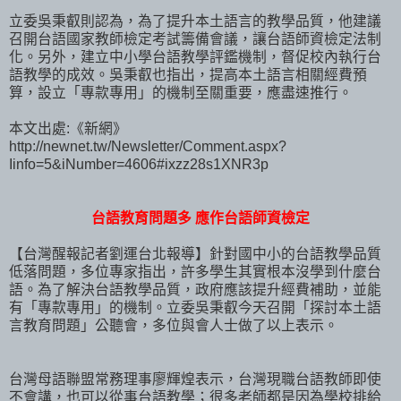
立委吳秉叡則認為，為了提升本土語言的教學品質，他建議
召開台語國家教師檢定考試籌備會議，讓台語師資檢定法制
化。另外，建立中小學台語教學評鑑機制，督促校內執行台
語教學的成效。吳秉叡也指出，提高本土語言相關經費預
算，設立「專款專用」的機制至關重要，應盡速推行。
本文出處:《新網》
http://newnet.tw/Newsletter/Comment.aspx?
Iinfo=5&iNumber=4606#ixzz28s1XNR3p
台語教育問題多 應作台語師資檢定
【台灣醒報記者劉運台北報導】針對國中小的台語教學品質
低落問題，多位專家指出，許多學生其實根本沒學到什麼台
語。為了解決台語教學品質，政府應該提升經費補助，並能
有「專款專用」的機制。立委吳秉叡今天召開「探討本土語
言教育問題」公聽會，多位與會人士做了以上表示。
台灣母語聯盟常務理事廖輝煌表示，台灣現職台語教師即使
不會講，也可以從事台語教學；很多老師都是因為學校排給