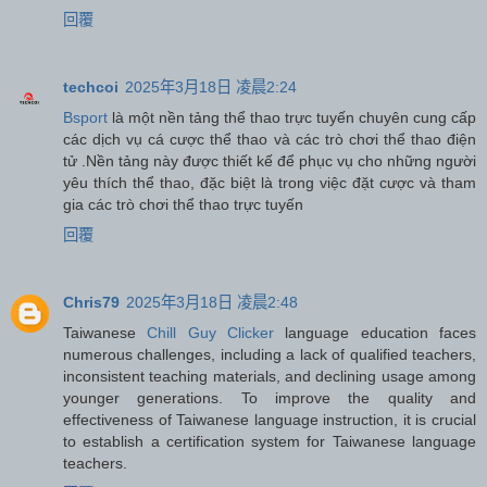
回覆
techcoi
2025年3月18日 凌晨2:24
Bsport
là một nền tảng thể thao trực tuyến chuyên cung cấp
các dịch vụ cá cược thể thao và các trò chơi thể thao điện
tử .Nền tảng này được thiết kế để phục vụ cho những người
yêu thích thể thao, đặc biệt là trong việc đặt cược và tham
gia các trò chơi thể thao trực tuyến
回覆
Chris79
2025年3月18日 凌晨2:48
Taiwanese
Chill Guy Clicker
language education faces
numerous challenges, including a lack of qualified teachers,
inconsistent teaching materials, and declining usage among
younger generations. To improve the quality and
effectiveness of Taiwanese language instruction, it is crucial
to establish a certification system for Taiwanese language
teachers.