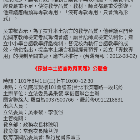
經費嚴重不足，使得教學品質、教材、師資都嚴重受影響。
他建議應編預算專款專用，「沒有專款專用，只會淪為形
式」。
吳秉叡表示，為了提升本土語言的教學品質，他建議召開台
語國家教師檢定考試籌備會議，讓台語師資檢定法制化；建
立中小學台語教學評鑑機制，督促校內執行台語教學的成
效。他也指出，提高本土語言相關經費預算，設立「專款專
用」的機制至關重要，應盡速推行。(台灣時報：2012-08-02)
《探討本土語言教育問題》公聽會
時間：101年8月1日(三)上午10:00~12:30
地點：立法院群賢樓101會議室(台北市濟南路一段1號)
主辦單位：立法委員吳秉叡 李俊俋聯合主辦
國會聯絡人: 羅益智0937500766 、羅毅修0911218831
出席人員 ：
立法委員：吳秉叡、李俊俋
主管機關：
教育部：政務次長林聰明
教育部：常務次長陳益興
教育部國語委員會: 執行秘書陳雪玉