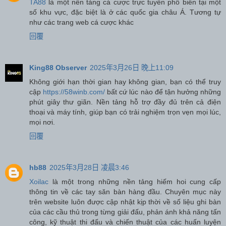
TA88
là một nền tảng cá cược trực tuyến phổ biến tại một
số khu vực, đặc biệt là ở các quốc gia châu Á. Tương tự
như các trang web cá cược khác
回覆
King88 Observer
2025年3月26日 晚上11:09
Không giới hạn thời gian hay không gian, bạn có thể truy
cập
https://58winb.com/
bất cứ lúc nào để tận hưởng những
phút giây thư giãn. Nền tảng hỗ trợ đầy đủ trên cả điện
thoại và máy tính, giúp bạn có trải nghiệm trọn vẹn mọi lúc,
mọi nơi.
回覆
hb88
2025年3月28日 凌晨3:46
Xoilac
là một trong những nền tảng hiếm hoi cung cấp
thông tin về các tay săn bàn hàng đầu. Chuyên mục này
trên website luôn được cập nhật kịp thời về số liệu ghi bàn
của các cầu thủ trong từng giải đấu, phản ánh khả năng tấn
công, kỹ thuật thi đấu và chiến thuật của các huấn luyện