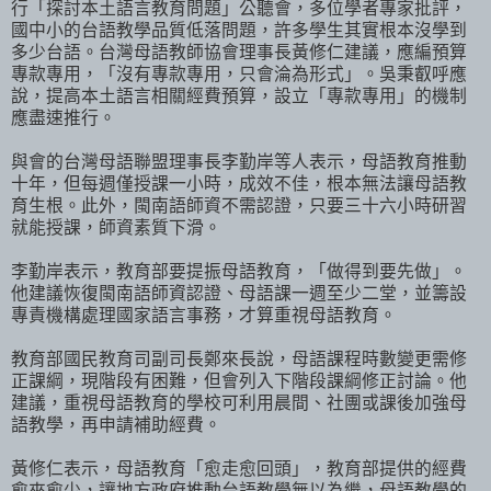
行「探討本土語言教育問題」公聽會，多位學者專家批評，
國中小的台語教學品質低落問題，許多學生其實根本沒學到
多少台語。台灣母語教師協會理事長黃修仁建議，應編預算
專款專用，「沒有專款專用，只會淪為形式」。吳秉叡呼應
說，提高本土語言相關經費預算，設立「專款專用」的機制
應盡速推行。
與會的台灣母語聯盟理事長李勤岸等人表示，母語教育推動
十年，但每週僅授課一小時，成效不佳，根本無法讓母語教
育生根。此外，閩南語師資不需認證，只要三十六小時研習
就能授課，師資素質下滑。
李勤岸表示，教育部要提振母語教育，「做得到要先做」。
他建議恢復閩南語師資認證、母語課一週至少二堂，並籌設
專責機構處理國家語言事務，才算重視母語教育。
教育部國民教育司副司長鄭來長說，母語課程時數變更需修
正課綱，現階段有困難，但會列入下階段課綱修正討論。他
建議，重視母語教育的學校可利用晨間、社團或課後加強母
語教學，再申請補助經費。
黃修仁表示，母語教育「愈走愈回頭」，教育部提供的經費
愈來愈少，讓地方政府推動台語教學無以為繼，母語教學的