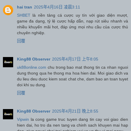
hai tran
2025年4月16日 凌晨3:11
SHBET
là nền tảng cá cược uy tín với giao diện mượt,
game đa dạng, tỷ lệ cược hấp dẫn, nạp rút siêu nhanh và
nhiều khuyến mãi hot, đáp ứng mọi nhu cầu của cược thủ
chuyên nghiệp.
回覆
King88 Observer
2025年4月17日 上午8:05
uk88online.com
chu trong bao mat thong tin ca nhan nguoi
dung thong qua he thong ma hoa hien dai. Moi giao dich va
du lieu deu duoc kiem soat chat che, dam bao an toan tuyet
doi khi su dung.
回覆
King88 Observer
2025年4月21日 晚上8:55
Vipwin
la cong game truc tuyen dang tin cay voi giao dien
hien dai, ho tro da nen tang va chinh sach khuyen mai hap
dan, giup nguoi choi trai nghiem vui ve va thu vi moi ngay.