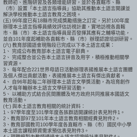
教師初、進階研習及各類增能研習，並於各直轄市、縣
（市）設置「本土語言指導員」協助其推動本土語言開課並
解決學校推動本土語言教育之困境。
(五) 99年度已有18縣市完成獎勵措施之訂定，另於100年度
辦理本土語言指導員績效評估訪視計畫，實地訪視各直轄
市、縣（市）本土語言指導員是否發揮其應有之輔導功能，
並自101年度起補助各直轄市、縣（市）辦理認證培訓研習。
(六) 教育部國語會現階段已完成以下本土語言成果：
1、 完成公布教育部本土語言電子辭典。
2、 完成整合並公告本土語言拼音及用字，積極推動相關學
習資源。
3、 每年配合221世界母語日活動辦理表揚推展本土語言團體
及個人傑出貢獻活動，表揚推展本土語言有傑出貢獻者。
4、 自96年起每二年辦理本土語言文學獎活動，為培育創作
人才每年輪辦本土語言文學研習活動。
5、 以補助方式結合民間團體及地方政府共同推展本國語文
教育活動。
(七) 與本土語言教育相關的統計資料：
1、97學年度至101學年度各族群語開課統計表見附件1。
2、教育部97至101年本土語言教育相關經費見附件2。
3、教育部國教司100學年度各直轄市、縣（市）國民中小學
本土語言課程師資需求預估表見附件3。
4、現職編製內教師通過本土語言認證統計表見附件4。