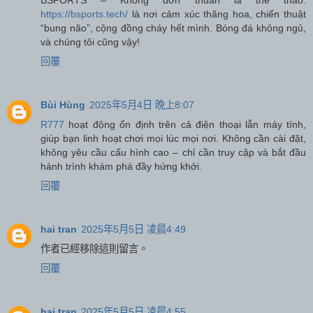
https://bsports.tech/
là nơi cảm xúc thăng hoa, chiến thuật
“bung não”, cộng đồng cháy hết mình. Bóng đá không ngủ,
và chúng tôi cũng vậy!
回覆
Bùi Hùng
2025年5月4日 晚上8:07
R777
hoạt động ổn định trên cả điện thoại lẫn máy tính,
giúp bạn linh hoạt chơi mọi lúc mọi nơi. Không cần cài đặt,
không yêu cầu cấu hình cao – chỉ cần truy cập và bắt đầu
hành trình khám phá đầy hứng khởi.
回覆
hai tran
2025年5月5日 凌晨4:49
作者已經移除這則留言。
回覆
hai tran
2025年5月5日 凌晨4:55