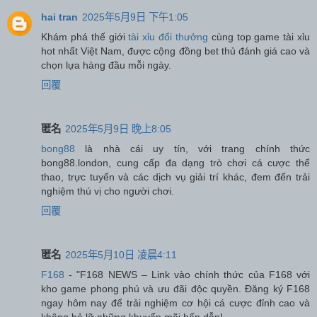
hai tran
2025年5月9日 下午1:05
Khám phá thế giới
tài xỉu đổi thưởng
cùng top game tài xỉu
hot nhất Việt Nam, được cộng đồng bet thủ đánh giá cao và
chọn lựa hàng đầu mỗi ngày.
回覆
匿名
2025年5月9日 晚上8:05
bong88
là nhà cái uy tín, với trang chính thức
bong88.london, cung cấp đa dạng trò chơi cá cược thể
thao, trực tuyến và các dịch vụ giải trí khác, đem đến trải
nghiệm thú vị cho người chơi.
回覆
匿名
2025年5月10日 凌晨4:11
F168
- "F168 NEWS – Link vào chính thức của F168 với
kho game phong phú và ưu đãi độc quyền. Đăng ký F168
ngay hôm nay để trải nghiệm cơ hội cá cược đỉnh cao và
không bỏ lỡ những khuyến mãi hấp dẫn!