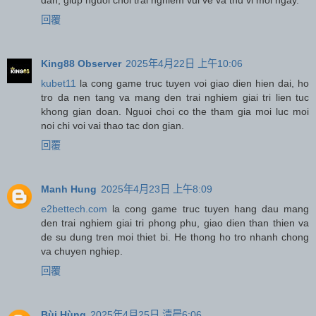
回覆
King88 Observer
2025年4月22日 上午10:06
kubet11
la cong game truc tuyen voi giao dien hien dai, ho
tro da nen tang va mang den trai nghiem giai tri lien tuc
khong gian doan. Nguoi choi co the tham gia moi luc moi
noi chi voi vai thao tac don gian.
回覆
Manh Hung
2025年4月23日 上午8:09
e2bettech.com
la cong game truc tuyen hang dau mang
den trai nghiem giai tri phong phu, giao dien than thien va
de su dung tren moi thiet bi. He thong ho tro nhanh chong
va chuyen nghiep.
回覆
Bùi Hùng
2025年4月25日 清晨6:06