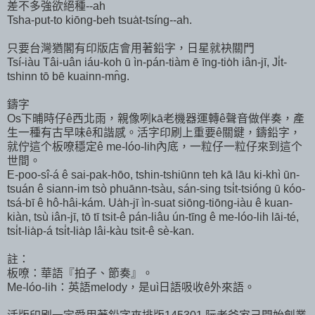
差不多強欲絕種--ah
Tsha-put-to kiōng-beh tsua̍t-tsíng--ah.
只要台灣猶閣有印版店會用著鉛字，日星就袂關門
Tsí-iàu Tâi-uân iáu-koh ū ìn-pán-tiàm ē īng-tio̍h iân-jī, Ji̍t-
tshinn tō bē kuainn-mn̂g.
鑄字
Os下晡時仔ê西北雨，親像咧kā老機器運轉ê聲音做伴奏，產
生一種有古早味ê和諧感。活字印刷上重要ê關鍵，鑄鉛字，
就佇這个板嘹穩定ê me-lóo-lih內底，一粒仔一粒仔來到這个
世間。
E-poo-sî-á ê sai-pak-hōo, tshin-tshiūnn teh kā lāu ki-khì ūn-
tsuán ê siann-im tsò phuānn-tsàu, sán-sing tsi̍t-tsióng ū kóo-
tsá-bī ê hô-hâi-kám. Ua̍h-jī ìn-suat siōng-tiōng-iàu ê kuan-
kiàn, tsù iân-jī, tō tī tsit-ê pán-liâu ún-tīng ê me-lóo-lih lāi-té,
tsi̍t-lia̍p-á tsi̍t-lia̍p lâi-kàu tsit-ê sè-kan.
註：
板嘹：華語『拍子、節奏』。
Me-lóo-lih：英語melody，是uì日語吸收ê外來語。