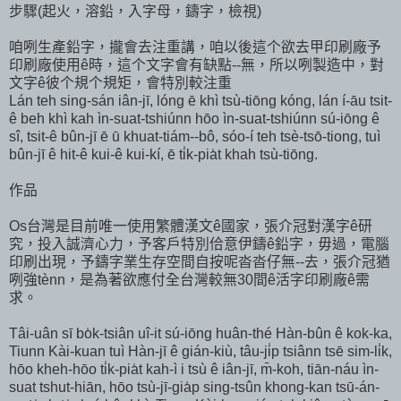
步驟(起火，溶鉛，入字母，鑄字，檢視)
咱咧生產鉛字，攏會去注重講，咱以後這个欲去甲印刷廠予
印刷廠使用ê時，這个文字會有缺點--無，所以咧製造中，對
文字ê彼个規个規矩，會特別較注重
Lán teh sing-sán iân-jī, lóng ē khì tsù-tiōng kóng, lán í-āu tsit-
ê beh khì kah ìn-suat-tshiúnn hōo ìn-suat-tshiúnn sú-iōng ê
sî, tsit-ê bûn-jī ē ū khuat-tiám--bô, sóo-í teh tsè-tsō-tiong, tuì
bûn-jī ê hit-ê kui-ê kui-kí, ē ti̍k-pia̍t khah tsù-tiōng.
作品
Os台灣是目前唯一使用繁體漢文ê國家，張介冠對漢字ê研
究，投入誠濟心力，予客戶特別佮意伊鑄ê鉛字，毋過，電腦
印刷出現，予鑄字業生存空間自按呢沓沓仔無--去，張介冠猶
咧強tènn，是為著欲應付全台灣較無30間ê活字印刷廠ê需
求。
Tâi-uân sī bo̍k-tsiân uî-it sú-iōng huân-thé Hàn-bûn ê kok-ka,
Tiunn Kài-kuan tuì Hàn-jī ê gián-kiù, tâu-ji̍p tsiânn tsē sim-li̍k,
hōo kheh-hōo ti̍k-pia̍t kah-ì i tsù ê iân-jī, m̄-koh, tiān-náu ìn-
suat tshut-hiān, hōo tsù-jī-gia̍p sing-tsûn khong-kan tsū-án-