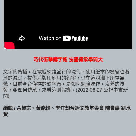
時代衝擊鑄字廠 技藝傳承學問大
文字的傳播，在電腦網路盛行的現代，使用紙本的機會也漸
漸的減少，提供活版印刷用的鉛字，也在這浪潮下所存無
幾，目前全台僅存的鑄字廠，是如何勉強運作，沒落的技
藝，要如何傳承，來看這則報導。(2012-08-27 公視中晝新
聞)
編輯 / 余榮宗、黃能揚、李江却台語文教基金會 陳豐惠 劉承
賢