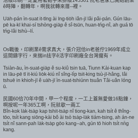
活版印刷一定愛用著鉛字來排版145301 阮老爸家己開始創業
ê時陣，翻轉年，啊我就轉來厝--裡。
Ua̍h-pán ìn-suat it-tīng ài īng-tio̍h iân-jī lâi pâi-pán. Gún lāu-
pē ka-kī khai-sí tshòng-gia̍p ê sî-tsūn, huan-tńg-nî, ah guá tō
tńg-lâi tshù--lí.
Os戰後，印刷業ê需求真大，張介冠佮in老爸佇1969年成立
這間鑄字行，來揣in抾字ê活字印刷廠全台灣攏有。
Tsiàn-āu, ìn-suat-gia̍p ê su-kiû tsin tuā, Tiunn Kài-kuan kap
in lāu-pē tī it-kiú lio̍k-kiú nî sîng-li̍p tsit-king tsù-jī-hâng, lâi
tshuē in khioh-jī ê ua̍h-jī ìn-suat-tshiúnn tsuân Tâi-uân lóng
ū.
民國60佮70年中間，甲一个程度，一工上蓋無愛做16點鐘，
啊按呢一年365工啊，阮就歇一兩工
Bîn-kok la̍k-tsa̍p kap tshit-tsa̍p nî tiong-kan, kah tsi̍t ê thîng-
tōo, tsi̍t kang siōng-kài bô ài tsò tsa̍p-la̍k tiám-tsing, ah án-ne
tsi̍t nî sann-pah la̍k-tsa̍p gōo kang--ah, gún tō hioh tsi̍t nn̄g
kang.