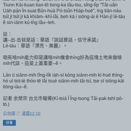
Tiunn Kài-kuan tian-tò tsing-ka tâu-tsu, sîng-li̍p “Tâi-uân
Ua̍h-pán Ìn-suat Bûn-huà Pó-tsûn Hia̍p-huē”, īng tiān-náu
tsi̍t jī tsi̍t jī kā khiām--khí-lâi, beh kā i siōng-ài ê Hàn-jī lè-táu
ê sin-iánn kú-tn̂g lâu--leh.
註：
講--出-去就是話：華語『說話算話，信守承諾』
Lè-táu：華語『漂亮、美麗』。
咱有啥mih能力抑是講啥mih機會thìng好為這塊土地來做啥
mih代誌，這是上蓋重要--ê。
Lán ū siánn-mih lîng-li̍k ia̍h-sī kóng siánn-mih ki-huē thìng-
hó uī tsit-tè thóo-tē lâi tsuè siánn-mih tāi-tsì, tse sī siōng-kài
tiōng-iàu--ê.
記者 余榮宗 台北市報導(Kì-tsiá Î Îng-tsong Tâi-pak-tshī pò-
tō.)
公台語
於
凌晨12:10
分享