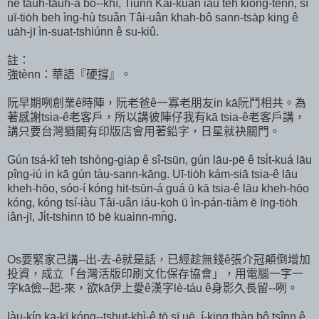
ne ta̍uh-ta̍uh-á bô--khì, Tiunn Kài-kuan iáu teh kiông-tènn, sī
uī-tio̍h beh ìng-hù tsuân Tâi-uân khah-bô sann-tsa̍p king ê
ua̍h-jī ìn-suat-tshiúnn ê su-kiû.
註：
強tènn：華語『硬撐』。
阮早期咧創業ê時陣，阮老爸ê一寡老朋友in kā阮鬥相共。為
著感謝tsia-ê老客戶，所以講彼陣仔我有kā tsia-ê老客戶講，
講只要台灣猶閣有印版店會用著鉛字，日星就袂關門。
Gún tsá-kî teh tshòng-gia̍p ê sî-tsūn, gún lāu-pē ê tsi̍t-kuá lāu
pîng-iú in kā gún tàu-sann-kāng. Uī-tio̍h kám-siā tsia-ê lāu
kheh-hōo, sóo-í kóng hit-tsūn-á guá ū kā tsia-ê lāu kheh-hōo
kóng, kóng tsí-iàu Tâi-uân iáu-koh ū ìn-pán-tiàm ē īng-tio̍h
iân-jī, Ji̍t-tshinn tō bē kuainn-mn̂g.
Os要緊家己講--出-去-ê就是話，已經趁無錢ê張介冠顛倒增加
投資，成立「台灣活版印刷文化保存協會」，用電腦一字一
字kā儉--起-來，欲kā伊上愛ê漢字lè-táu ê身影久長留--咧。
Iàu-kín ka-kī kóng--tshut-khì-ê tō sī uē, í-king thàn bô tsînn ê