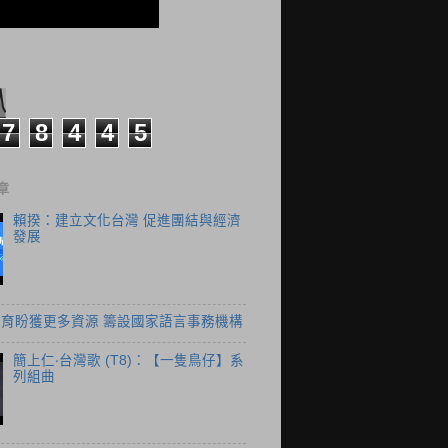
7
8
4
4
5
章
賴揆：建立文化台灣 促進團結與經濟
發展
育盼獲更多資源 籌設國家語言事務機構
簡上仁‧台灣歌 (T8)：【一隻鳥仔】系
列組曲