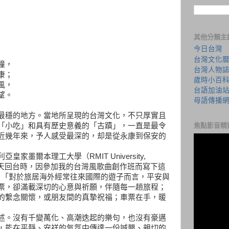
其他分類主
今日台灣
台灣文化
撞，
台灣人物
康；
歲時小百
風，
台語加油
望。
母語傳播
最穩的地方。當地所呈現的台灣文化，不只厚實且
「小吃」和具有歷史意義的「古蹟」，一直是最令
焦點影音精
最近幾年來，予人感受最深的，却是從永康到保安的
墨爾本理工大學（RMIT University,
11年夏天回台時，因參加我的台灣風歌曲創作班而寫下這
到：「對於旅居海外經常往來國際的遊子­而言，平安與
票，卻滿載深切的心意與祈願，伴隨每一趟旅程；
的繫念關懷，或朋友間的真摯祝福；車票在手­，暖
述。沒有千變萬化、高潮迭起的樂句，也沒有豪邁
，能在平靜、安祥的氣氛中傳達一份誠懇、親切的