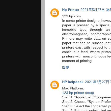
Hp Printer
2021年5月27日 凌晨
123.hp.com
In some printer designs, howev
paper is pressed by a specia
immobile type through an 
electromagnetic, photographi
Printers may write data on s
paper that can be subsequentl
printers exist with respect to
continuous feed, where print
printers with noncontinuous fe
moment of printing.
回覆
HP helpdesk
2021年5月27日 
Mac Platform:
123 hp printer setup
Step 1: "Apple menu" is open
Step 2: Choose "System Prefer
Step 3: Select the connected p
Step 4: Printer is uninstalled a