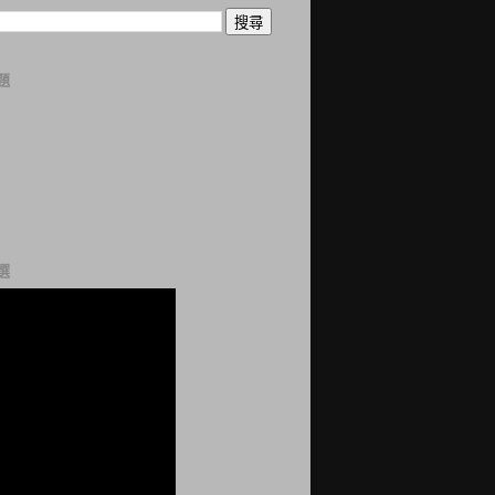
題
曆
誌
科
站
網
選