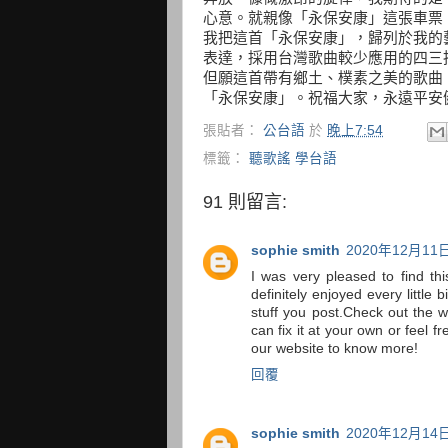
心意。就­親像「永保安康」這張車
我把這首「永保安康」，歸列於我的
表達，採用台灣歌曲較少應用的四三
但願這首­帶有鄉土、樸素之美的歌
「永保安康」。祝福大家，永遠平安
張貼者：
公台語
於
晚上7:54
標籤：
聽歌謠 學台語
91 則留言:
sophie smith
2020年12月11日
I was very pleased to find thi
definitely enjoyed every little
stuff you post.Check out the w
can fix it at your own or feel fr
our website to know more!
回覆
sophie smith
2020年12月14日