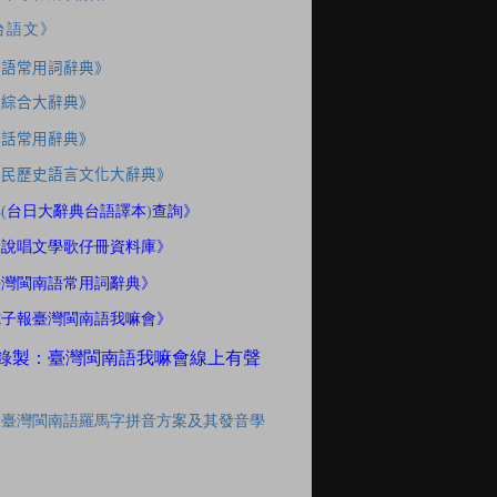
台語文》
南語常用詞辭典》
應綜合大辭典》
家話常用辭典》
住民歷史語言文化大辭典》
典
(
台日大辭典台語譯本
)
查詢》
間說唱文學歌仔冊資料庫》
臺灣閩南語常用詞辭典》
電子報臺灣閩南語我嘛會》
錄製：臺灣閩南語我嘛會線上有聲
「臺灣閩南語羅馬字拼音方案及其發音學