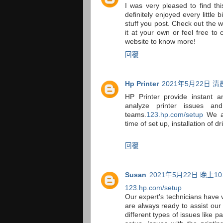
I was very pleased to find thi
definitely enjoyed every little
stuff you post. Check out the w
it at your own or feel free to 
website to know more!
回覆
Hp Printer
2021年5月22日 清晨
HP Printer provide instant a
analyze printer issues and
teams.
123.hp.com/setup
We ad
time of set up, installation of
回覆
Susan
2021年5月22日 晚上10:
123.hp.com/setup
Our expert's technicians have 
are always ready to assist our
different types of issues like p