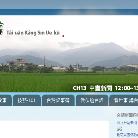
故事
技藝-101
台灣記事簿
做伙尬台語
看世事 講
台語新聞粉
公視台語新聞
也可以宣傳你