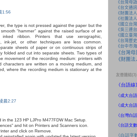
《台灣母
《台文通訊
1:56
《財團法
《社團法
《國立台
er, the type is not pressed against the paper but the
《吳三連
l smooth “hammer” against the raised surface of an
《國立臺
inked ribbon. Printers that use xerographic,
《台灣歷
c, ink-jet, or other techniques are less common.
《台中市
eparate sheets of paper or on continuous strips of
《台灣母
y folded and cut into separate sheets. Two types of
《財團法
 the movement of the recording medium: printers with
ed characters are written on a moving medium, and
ed, where the recording medium is stationary at the
友善連結(3)
《
台語線
《成大
台
凌晨2:27
《成大台
《台灣白
ed in the 123 HP LJPro M477FDW Mac Setup.
《台語文
ences" and hit on Printers and Scanners icon.
rinter and click on Remove.
《白話字
nd reinstalled again with updated the latest version.