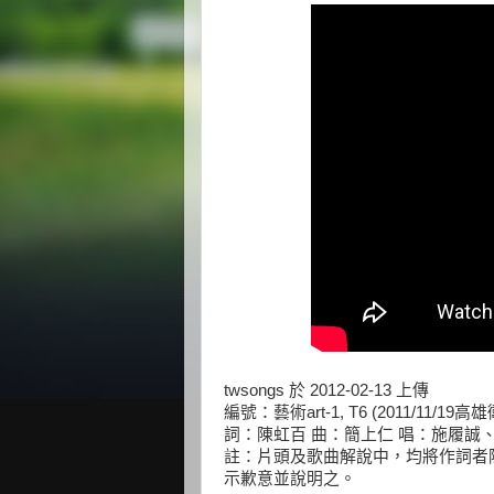
twsongs 於 2012-02-13 上傳
編號：藝術art-1, T6 (2011/11
詞：陳虹百 曲：簡上仁 唱：施履誠
註：片頭及歌曲解說中，均將作詞者
示歉意並說明之。