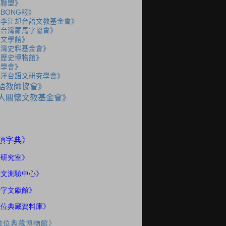
語聯盟》
BONG報》
人李江却台語文教基金會》
人台灣羅馬字協會》
灣文學館》
台灣史料基金會》
灣歷史博物館》
史學會》
海洋台語文研究學會》
語教師協會》
人關懷文教基金會》
》
頂字典
語研究室
》
語文測驗中心》
話字文獻館》
數位典藏資料庫》
數位典藏博物館》