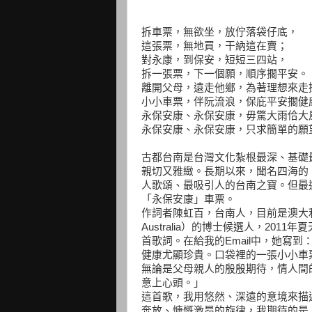
拆車票，無欲坐，放佇落袋仔底，
這張票，無地買，干納這在賣；
對永康，到保安，短短三四站，
拆一張票，下一個願，順序擱平安。
離開父母，遠走他鄉，為著理想來走
小小車票，伴阮流浪，保庇平安擱健
永保安康、永保安康，毋驚大雨佮大
永保安康、永保安康，只求簡單的願
古都台南是台灣文化紮根最深、基礎
親切又雅緻。長期以來，聞名四海的
人歌頌、­最吸引人的台南之寶。但
「永保安康」車票。
作詞者陳虹百，台南人，目前是澳大利亞皇家
Australia）的博士候選人，20
首歌詞。在給我的Email中，她寫
健康尤顯珍貴。口袋裡的一張小小車
無論是父母親人的殷殷期待，情人間
意上心頭。」
這首歌，我用悠然、深遠的意境來描
奔放、慷慨激昂的旋律，我期待的是