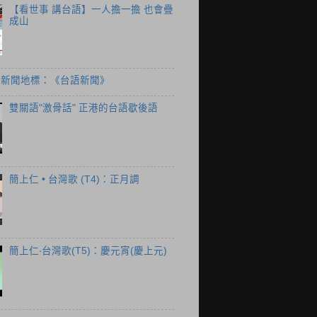
【看世事 講台語】一人擔一擔 也會疊
成山
個新聞地標：《台語新聞》
雙關語"激骨話" 正港的台語歇後語
簡上仁 • 台灣歌 (T4)：正月調
簡上仁‧台灣歌(T5)：慶元宵(慶上元)