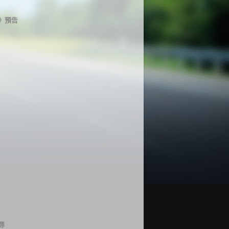
》預告
尋