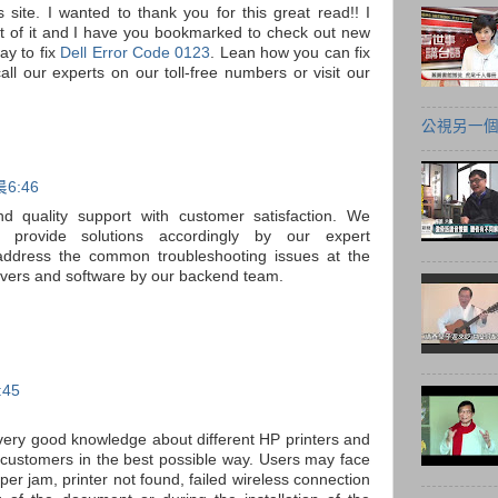
s site. I wanted to thank you for this great read!! I
 bit of it and I have you bookmarked to check out new
ay to fix
Dell Error Code 0123
. Lean how you can fix
call our experts on our toll-free numbers or visit our
公視另一
6:46
nd quality support with customer satisfaction. We
 provide solutions accordingly by our expert
dress the common troubleshooting issues at the
 drivers and software by our backend team.
45
very good knowledge about different HP printers and
 customers in the best possible way. Users may face
aper jam, printer not found, failed wireless connection