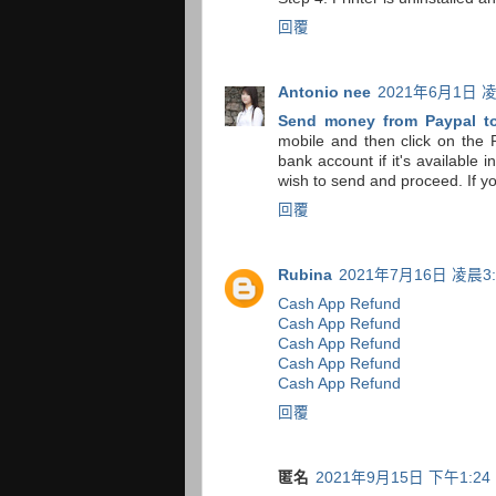
回覆
Antonio nee
2021年6月1日 凌
Send money from Paypal t
mobile and then click on the P
bank account if it's available
wish to send and proceed. If yo
回覆
Rubina
2021年7月16日 凌晨3:
Cash App Refund
Cash App Refund
Cash App Refund
Cash App Refund
Cash App Refund
回覆
匿名
2021年9月15日 下午1:24