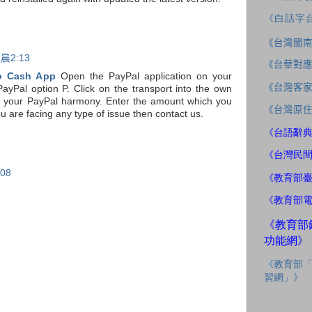
《白話字
《台灣閩
晨2:13
《台華對
o Cash App
Open the PayPal application on your
《台灣客
ayPal option P. Click on the transport into the own
 in your PayPal harmony. Enter the amount which you
《台灣原
u are facing any type of issue then contact us.
《台語辭
《台灣民
08
《教育部
《教育部
《教育部
功能網》
《教育部
習網」》