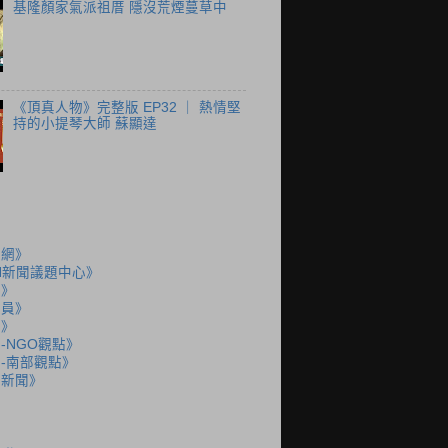
基隆顏家氣派祖厝 隱沒荒煙蔓草中
《頂真人物》完整版 EP32 ｜ 熱情堅
持的小提琴大師 蘇顯達
聞網》
N新聞議題中心》
島》
派員》
說》
-NGO觀點》
-南部觀點》
語新聞》