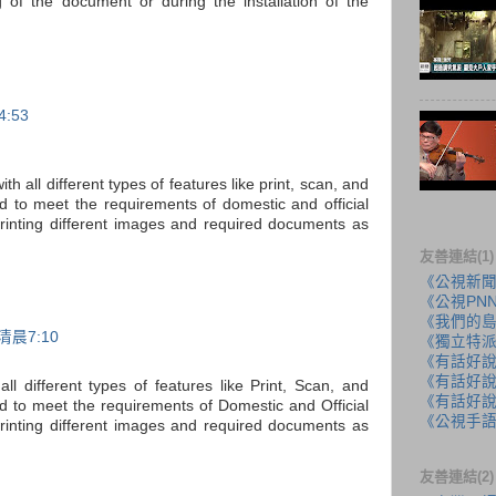
g of the document or during the installation of the
:53
with all different types of features like print, scan, and
ted to meet the requirements of domestic and official
printing different images and required documents as
友善連結(1)
《公視新
《公視PN
《我們的
清晨7:10
《獨立特
《有話好
《有話好說
all different types of features like Print, Scan, and
《有話好說
ted to meet the requirements of Domestic and Official
《公視手
printing different images and required documents as
友善連結(2)