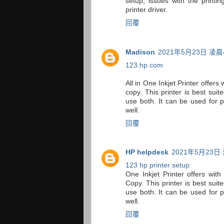
setup, issues with the printin
printer driver.
回覆
Madison
2021年5月23日 凌晨4
123.hp.com
All in One Inkjet Printer offers 
copy. This printer is best sui
use both. It can be used for 
well.
回覆
HP helpdesk
2021年5月23日 
123 hp printer setup
One Inkjet Printer offers with 
Copy. This printer is best sui
use both. It can be used for 
well.
回覆