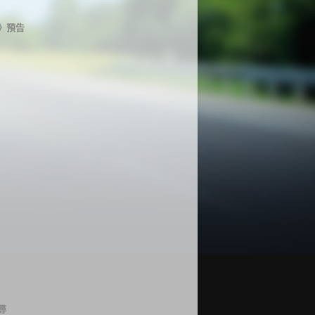
》預告
尋