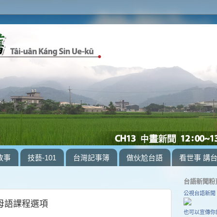
故事
技藝-101
台灣記事簿
做伙尬台語
看世事 講
台語新聞粉
公視台語新聞
學母語課程選項
也可以宣傳你