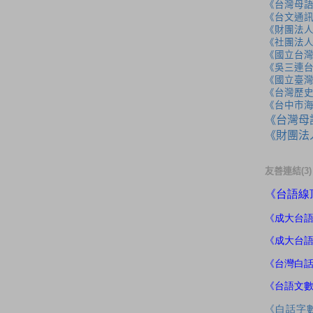
《台灣母
《台文通訊
《財團法
《社團法
《國立台
《吳三連
《國立臺
《台灣歷
《台中市
《台灣母
《財團法
友善連結(3)
《
台語線
《成大
台
《成大台
《台灣白
《台語文
《白話字