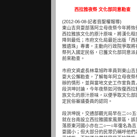
西拉雅夜祭 文化部同意勘查
(2012-06-08-記者翁聖權報導)
東山吉貝耍部落阿立母夜祭今年將恢
西拉雅族文化的原汁原味，將漢化程
降到最低；市府文化局最近出版「西
雅遺珠」專書，主動向行政院爭取將
祭列入國定民俗，已獲文化部同意派
前來勘查。
市府文資處長林韋旭昨率員到東山吉
耍大公懈勘查，了解每年阿立母夜祭
辦的情形，並與當地文史工作室負責
段洪坤討論，今年夜祭如河恢復西拉
族文化的原汁原味，以便爭取文化部
定民俗審議委員的認同。
段洪坤說，交通部觀光局早在二○○五
就在台南設立西拉雅國家風景區，該
落原東河國小亦在二○一○年復名為吉
耍國小；但大部分的民眾仍稱呼他們