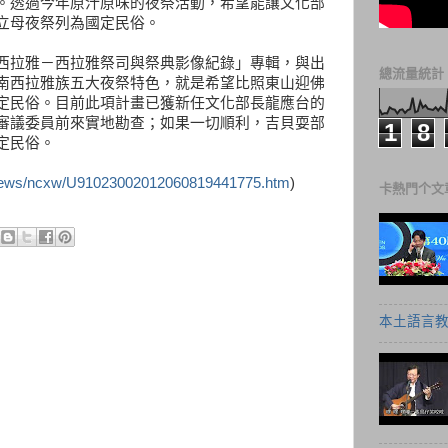
。透過今年原汁原味的夜祭活動，希望能讓文化部
立母夜祭列為國定民俗。
西拉雅－西拉雅祭司與祭典影像紀錄」專輯，與出
總流量統計
南西拉雅族五大夜祭特色，就是希望比照東山迎佛
定民俗。目前此項計畫已獲新任文化部長龍應台的
審議委員前來實地勘查；如果一切順利，吉貝耍部
1
8
定民俗。
/news/ncxw/U91023002012060819441775.htm
)
卡熱門个文
本土語言教