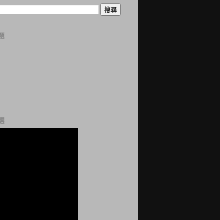
題
曆
誌
科
站
網
選