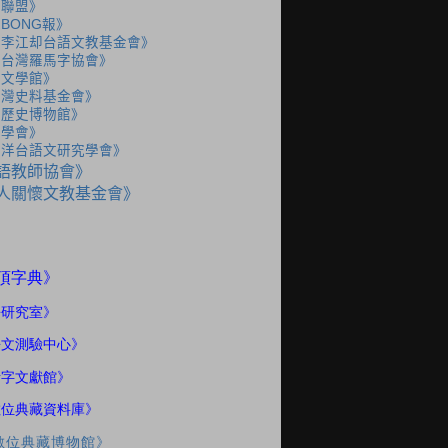
語聯盟》
BONG報》
人李江却台語文教基金會》
人台灣羅馬字協會》
灣文學館》
台灣史料基金會》
灣歷史博物館》
史學會》
海洋台語文研究學會》
語教師協會》
人關懷文教基金會》
》
頂字典
語研究室
》
語文測驗中心》
話字文獻館》
數位典藏資料庫》
數位典藏博物館》