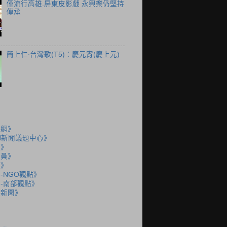
僅流行高雄.屏東皮影戲 永興樂仍堅持
傳承
簡上仁‧台灣歌(T5)：慶元宵(慶上元)
聞網》
N新聞議題中心》
島》
派員》
說》
-NGO觀點》
-南部觀點》
語新聞》