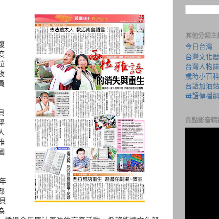
其他分類主
復
今日台灣
度
台灣文化
拉
台灣人物
夜
歲時小百
員
台語加油
母語傳播
貝
焦點影音精
舉
人
雅
國
年
部
貝
為