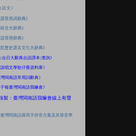
台語文》
南語常用詞辭典》
應綜合大辭典》
家話常用辭典》
住民歷史語言文化大辭典》
典
(
台日大辭典台語譯本
)
查詢》
間說唱文學歌仔冊資料庫》
臺灣閩南語常用詞辭典》
電子報臺灣閩南語我嘛會》
錄製：臺灣閩南語我嘛會線上有聲
「臺灣閩南語羅馬字拼音方案及其發音學