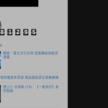
8
1
2
9
5
章
賴揆：建立文化台灣 促進團結與經濟
發展
育盼獲更多資源 籌設國家語言事務機構
簡上仁‧台灣歌 (T8)：【一隻鳥仔】系
列組曲