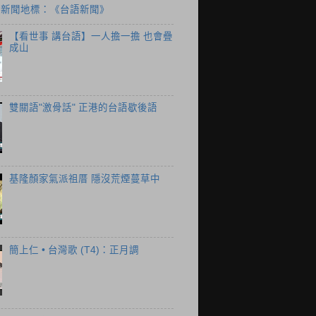
個新聞地標：《台語新聞》
【看世事 講台語】一人擔一擔 也會疊
成山
雙關語"激骨話" 正港的台語歇後語
基隆顏家氣派祖厝 隱沒荒煙蔓草中
簡上仁 • 台灣歌 (T4)：正月調