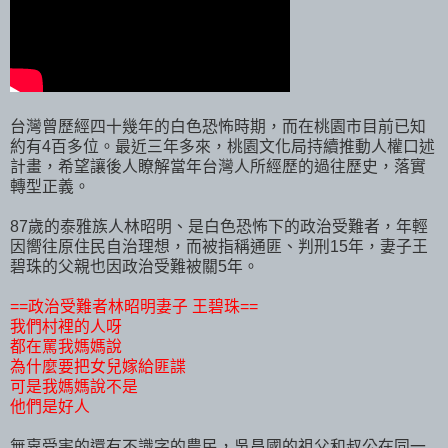
台灣曾歷經四十幾年的白色恐怖時期，而在桃園市目前已知
約有4百多位。最近三年多來，桃園文化局持續推動人權口述
計畫，希望讓後人瞭解當年台灣人所經歷的過往歷史，落實
轉型正義。
87歲的泰雅族人林昭明、是白色恐怖下的政治受難者，年輕
因嚮往原住民自治理想，而被指稱通匪、判刑15年，妻子王
碧珠的父親也因政治受難被關5年。
==政治受難者林昭明妻子 王碧珠==
我們村裡的人呀
都在罵我媽媽說
為什麼要把女兒嫁給匪諜
可是我媽媽說不是
他們是好人
無辜受害的還有不識字的農民，吳昌國的祖父和叔公在同一