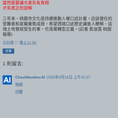
當然是要讓大家先有真相
才有真正的諒解
三年來，桃園市文化局持續推動人權口述計畫，訪談健在的
受難者和家屬彙集成冊，希望透過口述歷史讓後人瞭解、這
塊土地曾經發生的事，也落實轉型正義。(記者 詹淑雲 桃園
報導)
公台語
於
晚上11:56
分享
1 則留言:
CheckNumber.AI
2025年3月16日 上午10:27
桃园
回覆