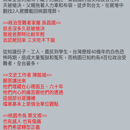
天被槍決，父親拖著人力車和布袋，徒步到台北，在屍堆中
翻找2人屍體載回桃園埋葬。
==政治受難者家屬 吳昌國==
抓去沒多久就被槍決
我爸爸那時比較年輕
去認屍回來 三天吃不下飯
從知識份子、工人、農民到學生，台灣歷經40幾年的白色恐
怖時期，造成大量冤獄和冤死，而桃園已知約有4百位政治受
難者，全台最多。
==文史工作者 陳銘城==
願意講出來
他們埋藏在心裡面五、六十年
他們內心的痛苦跟他們的遭遇
這個部分是彌補
檔案基本上是情治單位觀點
==桃園市長 鄭文燦==
也有感人 也有傷痛
我們希望轉型正義