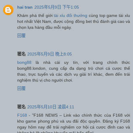
hai tran
2025年5月9日 下午1:05
Khám phá thế giới
tài xỉu đổi thưởng
cùng top game tài xỉu
hot nhất Việt Nam, được cộng đồng bet thủ đánh giá cao và
chọn lựa hàng đầu mỗi ngày.
回覆
匿名
2025年5月9日 晚上8:05
bong88
là nhà cái uy tín, với trang chính thức
bong88.london, cung cấp đa dạng trò chơi cá cược thể
thao, trực tuyến và các dịch vụ giải trí khác, đem đến trải
nghiệm thú vị cho người chơi.
回覆
匿名
2025年5月10日 凌晨4:11
F168
- "F168 NEWS – Link vào chính thức của F168 với
kho game phong phú và ưu đãi độc quyền. Đăng ký F168
ngay hôm nay để trải nghiệm cơ hội cá cược đỉnh cao và
không bỏ lỡ những khuyến mãi hấp dẫn!