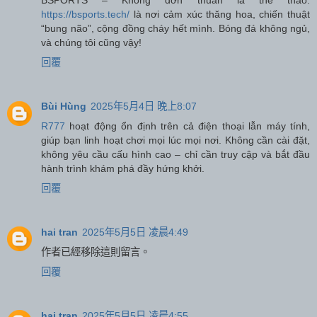
https://bsports.tech/
là nơi cảm xúc thăng hoa, chiến thuật
“bung não”, cộng đồng cháy hết mình. Bóng đá không ngủ,
và chúng tôi cũng vậy!
回覆
Bùi Hùng
2025年5月4日 晚上8:07
R777
hoạt động ổn định trên cả điện thoại lẫn máy tính,
giúp bạn linh hoạt chơi mọi lúc mọi nơi. Không cần cài đặt,
không yêu cầu cấu hình cao – chỉ cần truy cập và bắt đầu
hành trình khám phá đầy hứng khởi.
回覆
hai tran
2025年5月5日 凌晨4:49
作者已經移除這則留言。
回覆
hai tran
2025年5月5日 凌晨4:55