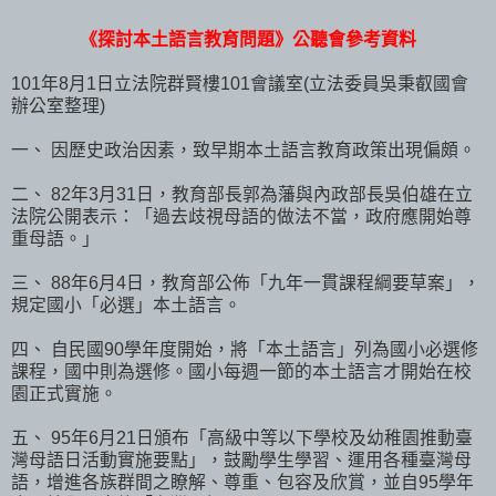
《探討本土語言教育問題》公聽會參考資料
101年8月1日立法院群賢樓101會議室(立法委員吳秉叡國會
辦公室整理)
一、 因歷史政治因素，致早期本土語言教育政策出現偏頗。
二、 82年3月31日，教育部長郭為藩與內政部長吳伯雄在立
法院公開表示：「過去歧視母語的做法不當，政府應開始尊
重母語。」
三、 88年6月4日，教育部公佈「九年一貫課程綱要草案」，
規定國小「必選」本土語言。
四、 自民國90學年度開始，將「本土語言」列為國小必選修
課程，國中則為選修。國小每週一節的本土語言才開始在校
園正式實施。
五、 95年6月21日頒布「高級中等以下學校及幼稚園推動臺
灣母語日活動實施要點」，鼓勵學生學習、運用各種臺灣母
語，增進各族群間之瞭解、尊重、包容及欣賞，並自95學年