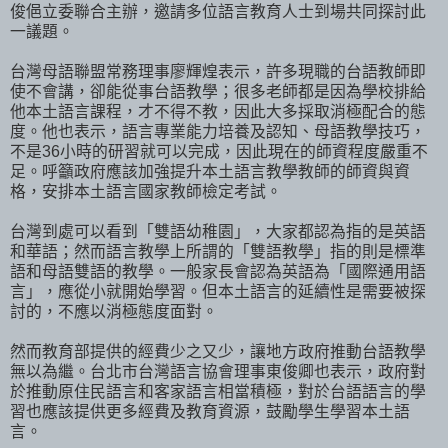
俊俋立委聯合主辦，邀請多位語言教育人士到場共同探討此
一議題。
台灣母語聯盟常務理事廖輝煌表示，許多現職的台語教師即
使不會講，卻能從事台語教學；很多老師都是因為學校排給
他本土語言課程，才不得不教，因此大多採取消極配合的態
度。他也表示，語言專業能力培養及認知、母語教學技巧，
不是36小時的研習就可以完成，因此現在的師資程度嚴重不
足。呼籲政府應該加強提升本土語言教學教師的師資與資
格，安排本土語言國家教師檢定考試。
台灣到處可以看到「雙語幼稚園」，大家都認為指的是英語
和華語；然而語言教學上所謂的「雙語教學」指的則是標準
語和母語雙語的教學。一般家長會認為英語為「國際通用語
言」，應從小就開始學習。但本土語言的延續性是需要被探
討的，不應以消極態度面對。
然而教育部提供的經費少之又少，讓地方政府推動台語教學
無以為繼。台北市台灣語言協會理事東俊卿也表示，政府對
於推動原住民語言和客家語言相當積極，對於台語語言的學
習也應該提供更多經費及教育資源，鼓勵學生學習本土語
言。