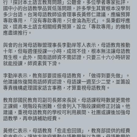
行「探討本土語言教育問題」公聽會，多位學者專家批評，
國中小的台語教學品質低落問題，許多學生其實根本沒學到
多少台語。台灣母語教師協會理事長黃修仁建議，應編預算
專款專用，「沒有專款專用，只會淪為形式」。吳秉叡呼應
說，提高本土語言相關經費預算，設立「專款專用」的機制
應盡速推行。
與會的台灣母語聯盟理事長李勤岸等人表示，母語教育推動
十年，但每週僅授課一小時，成效不佳，根本無法讓母語教
育生根。此外，閩南語師資不需認證，只要三十六小時研習
就能授課，師資素質下滑。
李勤岸表示，教育部要提振母語教育，「做得到要先做」。
他建議恢復閩南語師資認證、母語課一週至少二堂，並籌設
專責機構處理國家語言事務，才算重視母語教育。
教育部國民教育司副司長鄭來長說，母語課程時數變更需修
正課綱，現階段有困難，但會列入下階段課綱修正討論。他
建議，重視母語教育的學校可利用晨間、社團或課後加強母
語教學，再申請補助經費。
黃修仁表示，母語教育「愈走愈回頭」，教育部提供的經費
愈來愈少，讓地方政府推動台語教學無以為繼，母語教學的