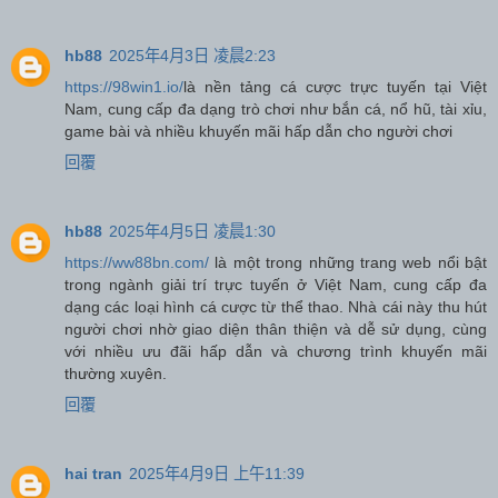
hb88
2025年4月3日 凌晨2:23
https://98win1.io/
là nền tảng cá cược trực tuyến tại Việt
Nam, cung cấp đa dạng trò chơi như bắn cá, nổ hũ, tài xỉu,
game bài và nhiều khuyến mãi hấp dẫn cho người chơi
回覆
hb88
2025年4月5日 凌晨1:30
https://ww88bn.com/
là một trong những trang web nổi bật
trong ngành giải trí trực tuyến ở Việt Nam, cung cấp đa
dạng các loại hình cá cược từ thể thao. Nhà cái này thu hút
người chơi nhờ giao diện thân thiện và dễ sử dụng, cùng
với nhiều ưu đãi hấp dẫn và chương trình khuyến mãi
thường xuyên.
回覆
hai tran
2025年4月9日 上午11:39