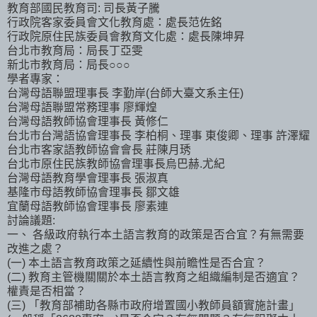
教育部國民教育司: 司長黃子騰
行政院客家委員會文化教育處：處長范佐銘
行政院原住民族委員會教育文化處：處長陳坤昇
台北市教育局：局長丁亞雯
新北市教育局：局長○○○
學者專家：
台灣母語聯盟理事長 李勤岸(台師大臺文系主任)
台灣母語聯盟常務理事 廖輝煌
台灣母語教師協會理事長 黃修仁
台北市台灣語協會理事長 李柏桐、理事 東俊卿、理事 許澤耀
台北市客家語教師協會會長 莊陳月琇
台北市原住民族教師協會理事長烏巴赫.尤紀
台灣母語教育學會理事長 張淑真
基隆市母語教師協會理事長 鄒文雄
宜蘭母語教師協會理事長 廖素連
討論議題:
一、 各級政府執行本土語言教育的政策是否合宜？有無需要
改進之處？
(一) 本土語言教育政策之延續性與前瞻性是否合宜？
(二) 教育主管機關關於本土語言教育之組織編制是否適宜？
權責是否相當？
(三) 「教育部補助各縣市政府增置國小教師員額實施計畫」