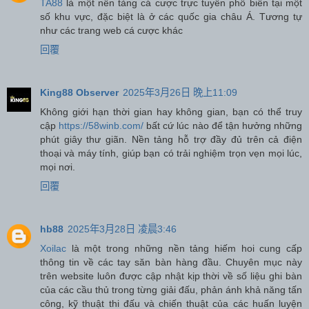
TA88
là một nền tảng cá cược trực tuyến phổ biến tại một
số khu vực, đặc biệt là ở các quốc gia châu Á. Tương tự
như các trang web cá cược khác
回覆
King88 Observer
2025年3月26日 晚上11:09
Không giới hạn thời gian hay không gian, bạn có thể truy
cập
https://58winb.com/
bất cứ lúc nào để tận hưởng những
phút giây thư giãn. Nền tảng hỗ trợ đầy đủ trên cả điện
thoại và máy tính, giúp bạn có trải nghiệm trọn vẹn mọi lúc,
mọi nơi.
回覆
hb88
2025年3月28日 凌晨3:46
Xoilac
là một trong những nền tảng hiếm hoi cung cấp
thông tin về các tay săn bàn hàng đầu. Chuyên mục này
trên website luôn được cập nhật kịp thời về số liệu ghi bàn
của các cầu thủ trong từng giải đấu, phản ánh khả năng tấn
công, kỹ thuật thi đấu và chiến thuật của các huấn luyện