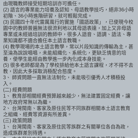
由現職教師接受短期培訓亦可擔任。
(2) 語言的專業能力培養及認知、母語教學技巧，絕非36小時
初階、36小時進階研習，就可輕鬆完成。
(3) 民國四十年代雷厲風行的實施「國語政策」，已使現今校
園中的教師普遍無法很流利地以其母語表達，加上又非母語
專業或未經過培訓的教師中，很多人語音、語調、語法、專
業知識都不適合擔任本土語言教職。
(4) 教學現場的本土語言教學，常以片段知識的傳輸為主，甚
至淪為說說唱唱，未能組織化、系統化，更缺乏情意的培
養，使學生能經由教學進一步內化成本身技能。
(5) 很多老師都是為了學校排給他本土語言課程，才不得不去
教，因此大多採取消極配合態度。
3、 師資問題一直無法法制化，未能吸引優秀人才積極投
入。
(二) 經費問題
1、 教育部相關經費預算越來越少，無法建置固定經費，讓
地方政府常無以為繼。
2、 台灣閩南、客家及原住民等不同族群相關本土語言教育
之組織、經費等資源有所差異。
(三) 政策問題
1、 台灣閩南、客家及原住民等族群之有關單位各自為政，
造成族群差別待遇。