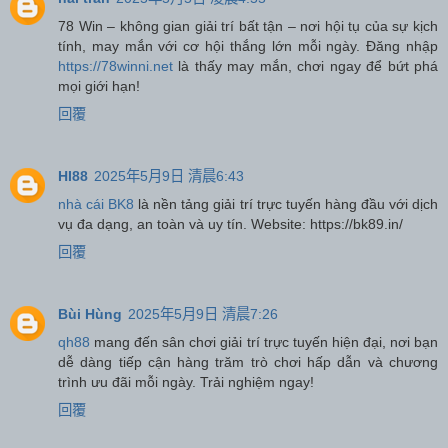
78 Win – không gian giải trí bất tận – nơi hội tụ của sự kịch
tính, may mắn với cơ hội thắng lớn mỗi ngày. Đăng nhập
https://78winni.net
là thấy may mắn, chơi ngay để bứt phá
mọi giới hạn!
回覆
HI88
2025年5月9日 清晨6:43
nhà cái BK8
là nền tảng giải trí trực tuyến hàng đầu với dịch
vụ đa dạng, an toàn và uy tín. Website: https://bk89.in/
回覆
Bùi Hùng
2025年5月9日 清晨7:26
qh88
mang đến sân chơi giải trí trực tuyến hiện đại, nơi bạn
dễ dàng tiếp cận hàng trăm trò chơi hấp dẫn và chương
trình ưu đãi mỗi ngày. Trải nghiệm ngay!
回覆