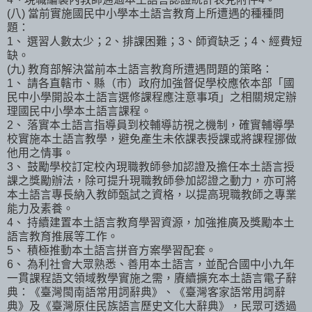
(八) 當前實施國民中小學本土語言教育上所遭遇的種種問
題：
1、 選習人數太少；2、排課困難；3、師資缺乏；4、經費短
缺。
(九) 教育部解決當前本土語言教育所遭遇問題的策略：
1、 請各直轄市、縣（市）政府加強督促學校應依本部「國
民中小學開設本土語言選修課程應注意事項」之相關規定辦
理國民中小學本土語言課程。
2、 落實本土語言指導員到校輔導訪視之機制，確實輔導學
校實施本土語言教學，避免產生未依課表授課或將課程挪做
他用之情事。
3、 鼓勵學校訂定校內現職教師參加認證及擔任本土語言授
課之獎勵辦法，除可提升現職教師參加認證之動力，亦可將
本土語言專長納入教師甄試之資格，以提高現職教師之專業
能力及素養。
4、 持續建置本土語言教育學習資源，加強推廣及獎勵本土
語言教育推展等工作。
5、 積極推動本土語言拼音方案學習配套。
6、 為利社會大眾熟悉、善用本土語言，並配合國中小九年
一貫課程語文領域教學實施之需，賡續擴充本土語言電子辭
典：《臺灣閩南語常用詞辭典》、《臺灣客家語常用詞辭
典》及《臺灣原住民族語言歷史文化大辭典》，民眾可透過