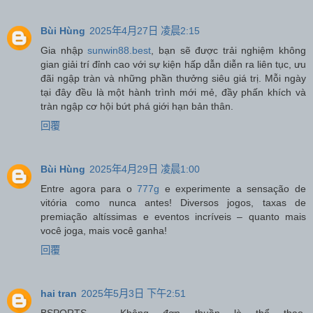
Bùi Hùng
2025年4月27日 凌晨2:15
Gia nhập
sunwin88.best
, bạn sẽ được trải nghiệm không
gian giải trí đỉnh cao với sự kiện hấp dẫn diễn ra liên tục, ưu
đãi ngập tràn và những phần thưởng siêu giá trị. Mỗi ngày
tại đây đều là một hành trình mới mẻ, đầy phấn khích và
tràn ngập cơ hội bứt phá giới hạn bản thân.
回覆
Bùi Hùng
2025年4月29日 凌晨1:00
Entre agora para o
777g
e experimente a sensação de
vitória como nunca antes! Diversos jogos, taxas de
premiação altíssimas e eventos incríveis – quanto mais
você joga, mais você ganha!
回覆
hai tran
2025年5月3日 下午2:51
BSPORTS – Không đơn thuần là thể thao.