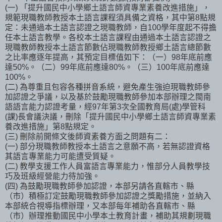
(一) 「提升國民中小學鄉土語言師資專業素養改進措施」，
規範現職教師教授本土語言課程須具備之資格，其中第8點規
定：未通過本土語言認證之現職教師，自100學年度起不得擔
任本土語言教學。各校本土語言課程由通過本土語言認證之
現職教師教授本土語言節數佔現職教師教授鄉土語言總節數
之比率應逐年提高，其預定目標值如下：（一）98年底前應
達50%。（二）99年底前應達80%。（三）100年底前應達
100%。
(二) 為尊重且包容各種拼音系統，避免產生強迫現職教師參
加認證之爭議，以及基於鼓勵現職教師參加本部辦理之閩南
語語言能力認證考量，經97年第3次全國教育局(處)學管科
(課)長會議決議，刪除「提升國民中小學鄉土語言師資專業素
養改進措施」第8點規定。
(三) 刪除前開條文後師資素養方面之問題有二：
(一) 部分現職教師教授本土語言之意願不高，若無認證資格
其語言專業能力可能遭受質疑。
(二) 教學支援工作人員富語言專業能力，惟部分人員教學技
巧及班級經營能力待加強。
(四) 為鼓勵現職教師參加認證，本部另請各直轄市、縣
（市）積極訂定鼓勵現職教師參加認證之獎勵措施，並納入
本部統合視導指標辦理，又本部每年補助各直轄市、縣
（市）辦理推動國民中小學本土教育計畫，補助其規劃現職