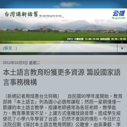
▼
2012年10月9日 星期二
本土語言教育盼獲更多資源 籌設國家語
言事務機構
〔新網記者周煊惠台北特稿〕 自民國90學年度開始，教育
部將「本土語言」列為國小必選修課程；然而一星期僅僅一
節課的本土語言教學，授課老師通常為各班老師，教學能
力、教育專業皆不足，上課方式僅播放錄音帶，造成學生縱
使花了小學六年學習了台語，仍然不會說的情形。今日於立
法院召開《探討本土語言教育問題》公聽會，由吳秉叡、李