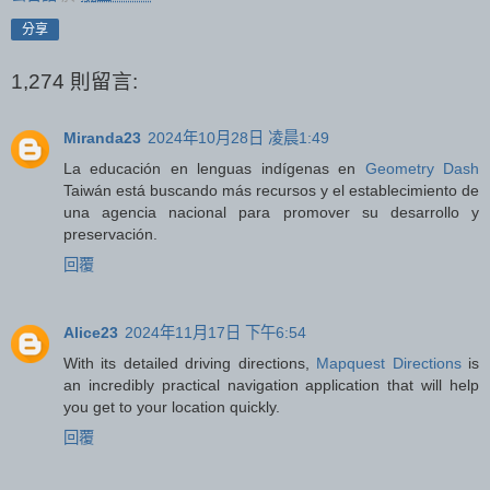
分享
1,274 則留言:
Miranda23
2024年10月28日 凌晨1:49
La educación en lenguas indígenas en
Geometry Dash
Taiwán está buscando más recursos y el establecimiento de
una agencia nacional para promover su desarrollo y
preservación.
回覆
Alice23
2024年11月17日 下午6:54
With its detailed driving directions,
Mapquest Directions
is
an incredibly practical navigation application that will help
you get to your location quickly.
回覆