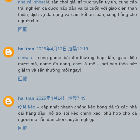
nhà cái shbet
là sân chơi giải trí trực tuyến uy tín, cung cấp
trải nghiệm cá cược hấp dẫn và lôi cuốn với giao diện thân
thiện, dịch vụ đa dạng và cam kết an toàn, công bằng cho
người chơi.
回覆
hai tran
2025年4月12日 凌晨12:19
sunwin
- cổng game bài đổi thưởng hấp dẫn, giao diện
mượt mà, game đa dạng, chơi là mê – nơi bạn thỏa sức
giải trí và săn thưởng mỗi ngày!
回覆
hai tran
2025年4月14日 清晨7:49
tỷ lệ kèo
– cập nhật nhanh chóng kèo bóng đá từ các nhà
cái hàng đầu, hỗ trợ soi kèo chính xác, phù hợp cho cả
người mới lẫn dân chơi chuyên nghiệp.
回覆