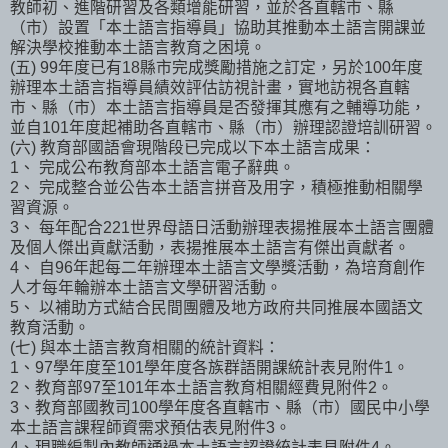
教師初、進階研習及各類增能研習，並於各直轄市、縣
（市）設置「本土語言指導員」協助其推動本土語言開課並
解決學校推動本土語言教育之困境。
(五) 99年度已有18縣市完成獎勵措施之訂定，另於100年度
辦理本土語言指導員績效評估訪視計畫，實地訪視各直轄
市、縣（市）本土語言指導員是否發揮其應有之輔導功能，
並自101年度起補助各直轄市、縣（市）辦理認證培訓研習。
(六) 教育部國語會現階段已完成以下本土語言成果：
1、 完成公布教育部本土語言電子辭典。
2、 完成整合並公告本土語言拼音及用字，積極推動相關學
習資源。
3、 每年配合221世界母語日活動辦理表揚推展本土語言團體
及個人傑出貢獻活動，表揚推展本土語言有傑出貢獻者。
4、 自96年起每二年辦理本土語言文學獎活動，為培育創作
人才每年輪辦本土語言文學研習活動。
5、 以補助方式結合民間團體及地方政府共同推展本國語文
教育活動。
(七) 與本土語言教育相關的統計資料：
1、97學年度至101學年度各族群語開課統計表見附件1。
2、教育部97至101年本土語言教育相關經費見附件2。
3、教育部國教司100學年度各直轄市、縣（市）國民中小學
本土語言課程師資需求預估表見附件3。
4、現職編製內教師通過本土語言認證統計表見附件4。