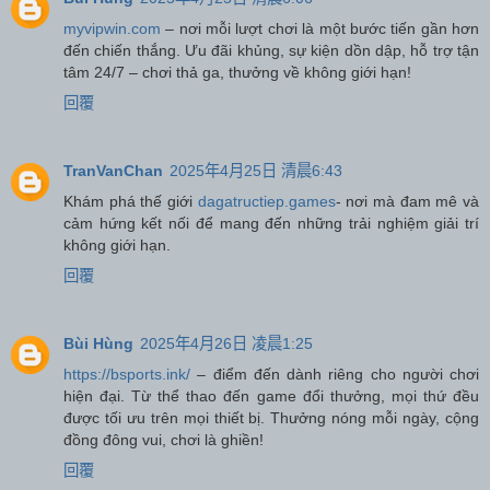
myvipwin.com
– nơi mỗi lượt chơi là một bước tiến gần hơn
đến chiến thắng. Ưu đãi khủng, sự kiện dồn dập, hỗ trợ tận
tâm 24/7 – chơi thả ga, thưởng về không giới hạn!
回覆
TranVanChan
2025年4月25日 清晨6:43
Khám phá thế giới
dagatructiep.games
- nơi mà đam mê và
cảm hứng kết nối để mang đến những trải nghiệm giải trí
không giới hạn.
回覆
Bùi Hùng
2025年4月26日 凌晨1:25
https://bsports.ink/
– điểm đến dành riêng cho người chơi
hiện đại. Từ thể thao đến game đổi thưởng, mọi thứ đều
được tối ưu trên mọi thiết bị. Thưởng nóng mỗi ngày, cộng
đồng đông vui, chơi là ghiền!
回覆