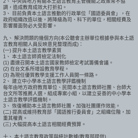
2、 中央與地方有關本土語言教育主管機關之政策常不協
調，造成教育成效大打折扣。
3、 目前負責本土語言推動的行政單位「國語委員會」，在
政府組織改造以後，將降級為司、科下的單位，相關經費及
影響層面勢必大受影響。
九、 解決問題的幾個方向(本公聽會主辦單位根據參與本土語
言教育相關人員反映意見整理而成)：
(一) 提升本土語言教學素質
1、 本土語言師資檢定法制化
(1) 盡速召開本土語言國家教師檢定考試籌備會議。
(2) 在台文系所增設教育學程。
(3) 為現任優質教學支援工作人員開一條路。
2、 建立中小學本土語言教學評鑑機制
每年由地方政府教育單位、民間本土語言教師社團、台師大
台文所等推薦人選，組成專案小組，以建立妥善的中小學本
土語言教學評鑑機制。
3、 恢復補助本土語言教師社團，加強社團運作效能。
(二) 提高或維持教育部「國語推行委員會」之組織位階，加
重其權責。
(三) 大幅提高本土語言相關經費預算。
十、 本土語言教育政策與統計數據(教育部提供)