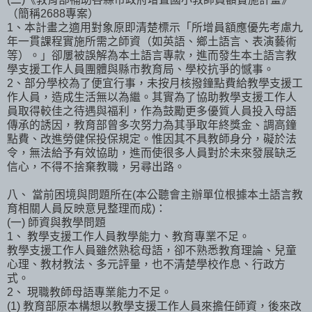
（簡稱2688專案）
1、本計畫之適用對象原即清楚標示「所增員額應優先考慮九
年一貫課程實施所需之師資（如英語、鄉土語言、表演藝術
等）。」卻屢被誤解為本土語言專款，進而發生本土語言教
學支援工作人員團體與縣市教育局、學校抗爭的憾事。
2、部分學校為了便宜行事，未按月核撥鐘點費給教學支援工
作人員，造成生活無以為繼。其實為了協助教學支援工作人
員取得較佳之待遇與福利，作為鼓勵更多優質人員投入母語
傳承的誘因，教育部曾多次努力為其爭取年終獎金、調高鐘
點費、改進勞健保投保規定。惟因其不具教師身分，礙於法
令，無法給予有效協助，進而使很多人員對於未來發展缺乏
信心，不得不捨棄教職，另尋出路。
八、 當前困境與問題所在(本公聽會主辦單位根據本土語言教
育相關人員反映意見整理而成)：
(一) 師資與教學問題
1、 教學支援工作人員教學能力、教育專業不足。
教學支援工作人員雖然熟稔母語，卻不熟悉教育理論、兒童
心理、教材教法、多元評量，也不清楚學校作息、行政方
式。
2、 現職教師母語專業能力不足。
(1) 教育部原本構想以教學支援工作人員來擔任師資，後來改