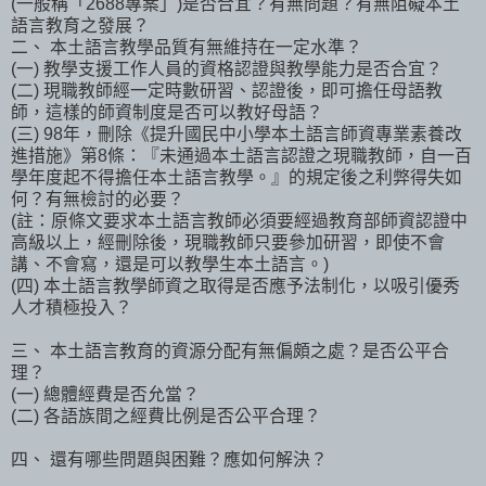
(一般稱「2688專案」)是否合宜？有無問題？有無阻礙本土
語言教育之發展？
二、 本土語言教學品質有無維持在一定水準？
(一) 教學支援工作人員的資格認證與教學能力是否合宜？
(二) 現職教師經一定時數研習、認證後，即可擔任母語教
師，這樣的師資制度是否可以教好母語？
(三) 98年，刪除《提升國民中小學本土語言師資專業素養改
進措施》第8條：『未通過本土語言認證之現職教師，自一百
學年度起不得擔任本土語言教學。』的規定後之利弊得失如
何？有無檢討的必要？
(註：原條文要求本土語言教師必須要經過教育部師資認證中
高級以上，經刪除後，現職教師只要參加研習，即使不會
講、不會寫，還是可以教學生本土語言。)
(四) 本土語言教學師資之取得是否應予法制化，以吸引優秀
人才積極投入？
三、 本土語言教育的資源分配有無偏頗之處？是否公平合
理？
(一) 總體經費是否允當？
(二) 各語族間之經費比例是否公平合理？
四、 還有哪些問題與困難？應如何解決？