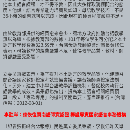
他本土語言課程，才不得不教，因此大多採取消極配合的態
度。他說，語言專業能力培養及認知、母語教學技巧，不是
36小時的研習就可以完成，因此現在的師資程度嚴重不足。
由於教育部提供的經費愈來愈少，讓地方政府推動台語教學
無以為繼。根據教育部的數據，101年每位學生可分配之本土
語言教學經費為323.59元。台灣母語教師協會理事長黃修仁
表示，母語教學的經費嚴重不足，使得教學品質、教材、師
資都嚴重受影響。
立委吳秉叡表示，為了提升本土語言的教學品質，他建議召
開台語國家教師檢定考試籌備會議，讓台語師資檢定法制
化。另外，建立中小學台語教學評鑑機制，督促校內執行台
語教學的成效。吳秉叡也指出，提高本土語言相關經費預
算，設立「專款專用」的機制至關重要，應盡速推行。(台灣
醒報：2012-08-01)
李勤岸：應恢復閩南語師資認證 籌設專責國家語言事務機構
〔記者張振峰台北報導〕民進黨立委吳秉叡、李俊俋昨天舉