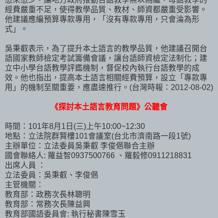
經費嚴重不足，使得教學品質、教材、師資都嚴重受影響。
他建議應編預算專款專用，「沒有專款專用，只會淪為形
式」。
吳秉叡表示，為了提升本土語言的教學品質，他建議召開台
語國家教師檢定考試籌備會議，讓台語師資檢定法制化；建
立中小學台語教學評鑑機制，督促校內執行台語教學的成
效。他也指出，提高本土語言相關經費預算，設立「專款專
用」的機制至關重要，應盡速推行。(台灣時報：2012-08-02)
《探討本土語言教育問題》公聽會
時間：101年8月1日(三)上午10:00~12:30
地點：立法院群賢樓101會議室(台北市濟南路一段1號)
主辦單位：立法委員吳秉叡 李俊俋聯合主辦
國會聯絡人: 羅益智0937500766 、羅毅修0911218831
出席人員 ：
立法委員：吳秉叡、李俊俋
主管機關：
教育部：政務次長林聰明
教育部：常務次長陳益興
教育部國語委員會: 執行秘書陳雪玉