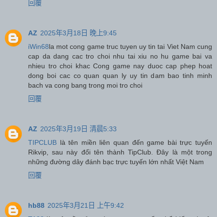
回覆
AZ
2025年3月18日 晚上9:45
iWin68
la mot cong game truc tuyen uy tin tai Viet Nam cung
cap da dang cac tro choi nhu tai xiu no hu game bai va
nhieu tro choi khac Cong game nay duoc cap phep hoat
dong boi cac co quan quan ly uy tin dam bao tinh minh
bach va cong bang trong moi tro choi
回覆
AZ
2025年3月19日 清晨5:33
TIPCLUB
là tên miền liên quan đến game bài trực tuyến
Rikvip, sau này đổi tên thành TipClub. Đây là một trong
những đường dây đánh bạc trực tuyến lớn nhất Việt Nam
回覆
hb88
2025年3月21日 上午9:42