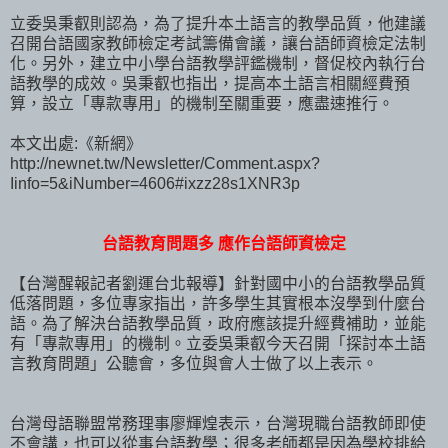
立委吳秉叡則認為，為了提升本土語言的教學品質，他建議
召開台語國家教師檢定考試籌備會議，讓台語師資檢定法制
化。另外，建立中小學台語教學評鑑機制，督促校內執行台
語教學的成效。吳秉叡也指出，提高本土語言相關經費預
算，設立「專款專用」的機制至關重要，應盡速推行。
本文出處:《新網》
http://newnet.tw/Newsletter/Comment.aspx?
Iinfo=5&iNumber=4606#ixzz28s1XNR3p
台語教育問題多 應作台語師資檢定
【台灣醒報記者劉運台北報導】針對國中小的台語教學品質
低落問題，多位專家指出，許多學生其實根本沒學到什麼台
語。為了解決台語教學品質，政府應該提升經費補助，並能
有「專款專用」的機制。立委吳秉叡今天召開「探討本土語
言教育問題」公聽會，多位與會人士做了以上表示。
台灣母語聯盟常務理事廖輝煌表示，台灣現職台語教師即使
不會講，也可以從事台語教學；很多老師都是因為學校排給