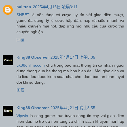
hai tran
2025年4月16日 凌晨3:11
SHBET
là nền tảng cá cược uy tín với giao diện mượt,
game đa dạng, tỷ lệ cược hấp dẫn, nạp rút siêu nhanh và
nhiều khuyến mãi hot, đáp ứng mọi nhu cầu của cược thủ
chuyên nghiệp.
回覆
King88 Observer
2025年4月17日 上午8:05
uk88online.com
chu trong bao mat thong tin ca nhan nguoi
dung thong qua he thong ma hoa hien dai. Moi giao dich va
du lieu deu duoc kiem soat chat che, dam bao an toan tuyet
doi khi su dung.
回覆
King88 Observer
2025年4月21日 晚上8:55
Vipwin
la cong game truc tuyen dang tin cay voi giao dien
hien dai, ho tro da nen tang va chinh sach khuyen mai hap
dan, giup nguoi choi trai nghiem vui ve va thu vi moi ngay.