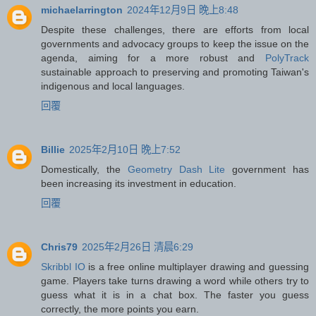
michaelarrington
2024年12月9日 晚上8:48
Despite these challenges, there are efforts from local
governments and advocacy groups to keep the issue on the
agenda, aiming for a more robust and
PolyTrack
sustainable approach to preserving and promoting Taiwan's
indigenous and local languages.
回覆
Billie
2025年2月10日 晚上7:52
Domestically, the
Geometry Dash Lite
government has
been increasing its investment in education.
回覆
Chris79
2025年2月26日 清晨6:29
Skribbl IO
is a free online multiplayer drawing and guessing
game. Players take turns drawing a word while others try to
guess what it is in a chat box. The faster you guess
correctly, the more points you earn.