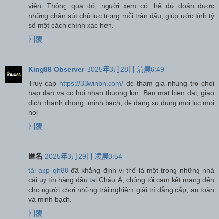
viên. Thông qua đó, người xem có thể dự đoán được
những chân sút chủ lực trong mỗi trận đấu, giúp ước tính tỷ
số một cách chính xác hơn.
回覆
King88 Observer
2025年3月28日 清晨6:49
Truy cap
https://33winbn.com/
de tham gia nhung tro choi
hap dan va co hoi nhan thuong lon. Bao mat hien dai, giao
dich nhanh chong, minh bach, de dang su dung moi luc moi
noi
回覆
匿名
2025年3月29日 凌晨3:54
tải app qh88
đã khẳng định vị thế là một trong những nhà
cái uy tín hàng đầu tại Châu Á, chúng tôi cam kết mang đến
cho người chơi những trải nghiệm giải trí đẳng cấp, an toàn
và minh bạch.
回覆