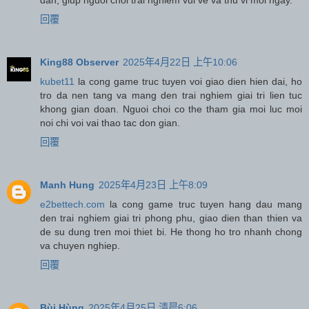
回覆
King88 Observer
2025年4月22日 上午10:06
kubet11
la cong game truc tuyen voi giao dien hien dai, ho
tro da nen tang va mang den trai nghiem giai tri lien tuc
khong gian doan. Nguoi choi co the tham gia moi luc moi
noi chi voi vai thao tac don gian.
回覆
Manh Hung
2025年4月23日 上午8:09
e2bettech.com
la cong game truc tuyen hang dau mang
den trai nghiem giai tri phong phu, giao dien than thien va
de su dung tren moi thiet bi. He thong ho tro nhanh chong
va chuyen nghiep.
回覆
Bùi Hùng
2025年4月25日 清晨6:06