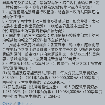
辭典查詢及發音功能，學習說母語，結合現代新穎科技，將
上述成果進一步開發與改良為3C數位學習或查詢資源。
7、 訂定相關推動母語行政措施，結合縣市政府共同辦理推
展母語工作。
8、 辦理全國性本土語言推廣及獎勵活動（如文學獎、表揚
推展本土語言傑出貢獻獎），喚起各界重視本土語言。
(十) 有關本土語言教育教學資源分配：
1、 開辦本土語言開課經費：本部依據各校於本部本土語言
填報系統填報之開課資料核予全額補助。
2、 推動本土教育計畫經費：各直轄市、縣（市）應規劃符
合在地特色之本土教育計畫，並以學生學習為活動辦理及經
費編列原則，並由地方政府統籌規劃之，本部審查其計畫內
容，予以經費補助，最高可達新臺幣200萬元。
3、 依本部101年度預算分配，每位學生可分配之本土語言教
學資源說明如下：
(1) 閩南語及客家語預算共用科目：每人分配之教學資源為
323.59元【=（101年預算數）730,000,000元/（100學年度
國中小閩、客學生總數）2,255,940人】。
(2) 原住民族語（法律義務性支出）：每人分配教學資源為
1,481.93元【=（101年預算數）110,084,000元/（100學年度
國中小原住民學生總數）74,284人】
公台語
於
晚上10:23