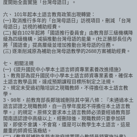
度開始全面實施「台灣母語日」。
六、 101年起本土語言教育政策出現轉變：
(一) 取消推行多年的「台灣母語日」訪視項目，刪減 「台灣
母語日」訪視的補助經費。
(二) 擬自102年起將「國語推行委員會」由教育部三級機構降
級為四級機構，減損推動台灣母語的能量。(杜正勝部長任內
將「國語會」提高層級並增加推動台灣母語的任務。
(三) 逐漸削減原為補助台灣母語教學的2688方案補助經費。
七、 相關法規
(一)《提升國民中小學本土語言師資專業素養改進措施》
1、教育部為提升國民中小學本土語言師資專業素養，確保本
土語言教學品質，達成預期課程目標所制定之法規。
2、規定未受過初階培訓之現職教師，不得擔任本土語言教
學。
3、98年，前教育部長鄭瑞城刪除其中第八條：『未通過本土
語言認證之現職教師，自一百學年度起不得擔任本土語言教
學。』的規定。原條文要求本土語言教師必須要經過教育部
閩南語認證中高級以上，經刪除後，現職教師只要參加研
習，即使不會講、不會寫，還是可以教學生本土語言，這是
嚴重的師資低落癥結。
(二)《教育部補助各縣市政府增置國小教師員額實施計畫》