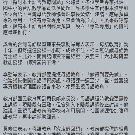
行「探討本土語言教育問題」公聽會，多位學者專家批評，
國中小的台語教學品質低落問題，許多學生其實根本沒學到
多少台語。台灣母語教師協會理事長黃修仁建議，應編預算
專款專用，「沒有專款專用，只會淪為形式」。吳秉叡呼應
說，提高本土語言相關經費預算，設立「專款專用」的機制
應盡速推行。
與會的台灣母語聯盟理事長李勤岸等人表示，母語教育推動
十年，但每週僅授課一小時，成效不佳，根本無法讓母語教
育生根。此外，閩南語師資不需認證，只要三十六小時研習
就能授課，師資素質下滑。
李勤岸表示，教育部要提振母語教育，「做得到要先做」。
他建議恢復閩南語師資認證、母語課一週至少二堂，並籌設
專責機構處理國家語言事務，才算重視母語教育。
教育部國民教育司副司長鄭來長說，母語課程時數變更需修
正課綱，現階段有困難，但會列入下階段課綱修正討論。他
建議，重視母語教育的學校可利用晨間、社團或課後加強母
語教學，再申請補助經費。
黃修仁表示，母語教育「愈走愈回頭」，教育部提供的經費
愈來愈少，讓地方政府推動台語教學無以為繼，母語教學的