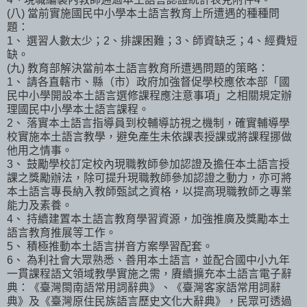
(八) 當前實施國民中小學本土語言教育上所遭遇的種種問
題：
1、 選習人數太少；2、排課困難；3、師資缺乏；4、經費短
缺。
(九) 教育部解決當前本土語言教育所遭遇問題的策略：
1、 請各直轄市、縣（市）政府加強督促學校應依本部「國
民中小學開設本土語言選修課程應注意事項」之相關規定辦
理國民中小學本土語言課程。
2、 落實本土語言指導員到校輔導訪視之機制，確實輔導學
校實施本土語言教學，避免產生未依課表授課或將課程挪做
他用之情事。
3、 鼓勵學校訂定校內現職教師參加認證及擔任本土語言授
課之獎勵辦法，除可提升現職教師參加認證之動力，亦可將
本土語言專長納入教師甄試之資格，以提高現職教師之專業
能力及素養。
4、 持續建置本土語言教育學習資源，加強推廣及獎勵本土
語言教育推展等工作。
5、 積極推動本土語言拼音方案學習配套。
6、 為利社會大眾熟悉、善用本土語言，並配合國中小九年
一貫課程語文領域教學實施之需，賡續擴充本土語言電子辭
典：《臺灣閩南語常用詞辭典》、《臺灣客家語常用詞辭
典》及《臺灣原住民族語言歷史文化大辭典》，民眾可透過