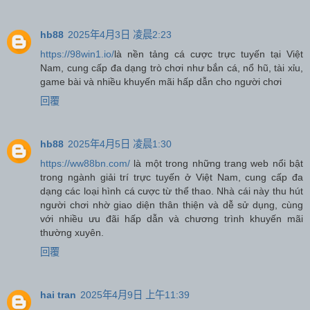
hb88
2025年4月3日 凌晨2:23
https://98win1.io/
là nền tảng cá cược trực tuyến tại Việt
Nam, cung cấp đa dạng trò chơi như bắn cá, nổ hũ, tài xỉu,
game bài và nhiều khuyến mãi hấp dẫn cho người chơi
回覆
hb88
2025年4月5日 凌晨1:30
https://ww88bn.com/
là một trong những trang web nổi bật
trong ngành giải trí trực tuyến ở Việt Nam, cung cấp đa
dạng các loại hình cá cược từ thể thao. Nhà cái này thu hút
người chơi nhờ giao diện thân thiện và dễ sử dụng, cùng
với nhiều ưu đãi hấp dẫn và chương trình khuyến mãi
thường xuyên.
回覆
hai tran
2025年4月9日 上午11:39