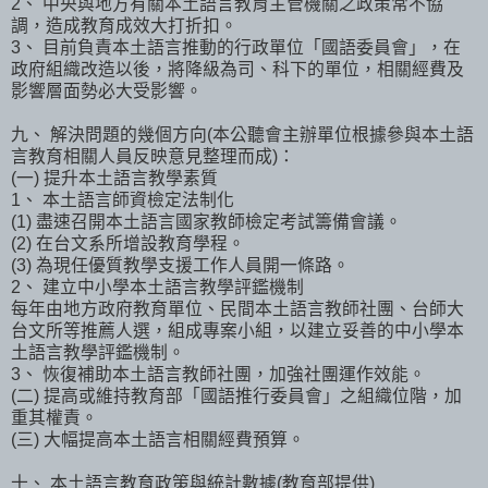
2、 中央與地方有關本土語言教育主管機關之政策常不協
調，造成教育成效大打折扣。
3、 目前負責本土語言推動的行政單位「國語委員會」，在
政府組織改造以後，將降級為司、科下的單位，相關經費及
影響層面勢必大受影響。
九、 解決問題的幾個方向(本公聽會主辦單位根據參與本土語
言教育相關人員反映意見整理而成)：
(一) 提升本土語言教學素質
1、 本土語言師資檢定法制化
(1) 盡速召開本土語言國家教師檢定考試籌備會議。
(2) 在台文系所增設教育學程。
(3) 為現任優質教學支援工作人員開一條路。
2、 建立中小學本土語言教學評鑑機制
每年由地方政府教育單位、民間本土語言教師社團、台師大
台文所等推薦人選，組成專案小組，以建立妥善的中小學本
土語言教學評鑑機制。
3、 恢復補助本土語言教師社團，加強社團運作效能。
(二) 提高或維持教育部「國語推行委員會」之組織位階，加
重其權責。
(三) 大幅提高本土語言相關經費預算。
十、 本土語言教育政策與統計數據(教育部提供)