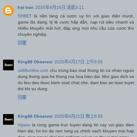
hai tran
2025年4月16日 凌晨3:11
SHBET
là nền tảng cá cược uy tín với giao diện mượt,
game đa dạng, tỷ lệ cược hấp dẫn, nạp rút siêu nhanh và
nhiều khuyến mãi hot, đáp ứng mọi nhu cầu của cược thủ
chuyên nghiệp.
回覆
King88 Observer
2025年4月17日 上午8:05
uk88online.com
chu trong bao mat thong tin ca nhan nguoi
dung thong qua he thong ma hoa hien dai. Moi giao dich va
du lieu deu duoc kiem soat chat che, dam bao an toan tuyet
doi khi su dung.
回覆
King88 Observer
2025年4月21日 晚上8:55
Vipwin
la cong game truc tuyen dang tin cay voi giao dien
hien dai, ho tro da nen tang va chinh sach khuyen mai hap
dan, giup nguoi choi trai nghiem vui ve va thu vi moi ngay.