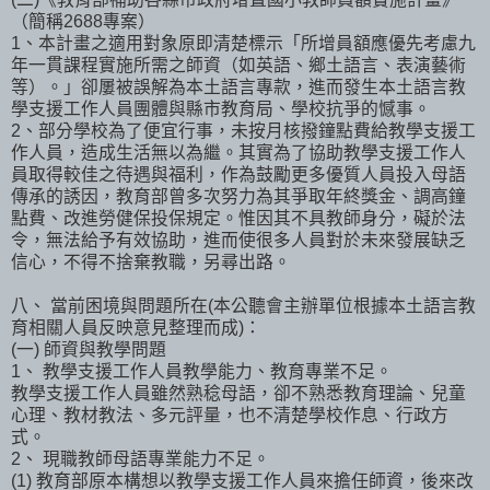
（簡稱2688專案）
1、本計畫之適用對象原即清楚標示「所增員額應優先考慮九
年一貫課程實施所需之師資（如英語、鄉土語言、表演藝術
等）。」卻屢被誤解為本土語言專款，進而發生本土語言教
學支援工作人員團體與縣市教育局、學校抗爭的憾事。
2、部分學校為了便宜行事，未按月核撥鐘點費給教學支援工
作人員，造成生活無以為繼。其實為了協助教學支援工作人
員取得較佳之待遇與福利，作為鼓勵更多優質人員投入母語
傳承的誘因，教育部曾多次努力為其爭取年終獎金、調高鐘
點費、改進勞健保投保規定。惟因其不具教師身分，礙於法
令，無法給予有效協助，進而使很多人員對於未來發展缺乏
信心，不得不捨棄教職，另尋出路。
八、 當前困境與問題所在(本公聽會主辦單位根據本土語言教
育相關人員反映意見整理而成)：
(一) 師資與教學問題
1、 教學支援工作人員教學能力、教育專業不足。
教學支援工作人員雖然熟稔母語，卻不熟悉教育理論、兒童
心理、教材教法、多元評量，也不清楚學校作息、行政方
式。
2、 現職教師母語專業能力不足。
(1) 教育部原本構想以教學支援工作人員來擔任師資，後來改