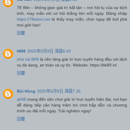
78 Win – không gian giải trí bất tận – nơi hội tụ của sự kịch
tính, may mắn với cơ hội thắng lớn mỗi ngày. Đăng nhập
https://78winni.net
là thấy may mắn, chơi ngay để bứt phá
mọi giới hạn!
回覆
HI88
2025年5月9日 清晨6:43
nhà cái BK8
là nền tảng giải trí trực tuyến hàng đầu với dịch
vụ đa dạng, an toàn và uy tín. Website: https://bk89.in/
回覆
Bùi Hùng
2025年5月9日 清晨7:26
qh88
mang đến sân chơi giải trí trực tuyến hiện đại, nơi bạn
dễ dàng tiếp cận hàng trăm trò chơi hấp dẫn và chương
trình ưu đãi mỗi ngày. Trải nghiệm ngay!
回覆