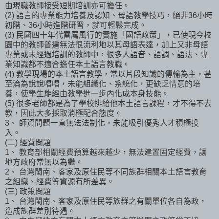
由現職教師接受短期培訓亦可擔任。
(2) 語言的專業能力培養及認知、母語教學技巧，絕非36小時
初階、36小時進階研習，就可輕鬆完成。
(3) 民國四十年代雷厲風行的實施「國語政策」，已使現今校
園中的教師普遍無法很流利地以其母語表達，加上又非母語
專業或未經過培訓的教師中，很多人語音、語調、語法、專
業知識都不適合擔任本土語言教職。
(4) 教學現場的本土語言教學，常以片段知識的傳輸為主，甚
至淪為說說唱唱，未能組織化、系統化，更缺乏情意的培
養，使學生能經由教學進一步內化成本身技能。
(5) 很多老師都是為了學校排給他本土語言課程，才不得不去
教，因此大多採取消極配合態度。
3、 師資問題一直無法法制化，未能吸引優秀人才積極投
入。
(二) 經費問題
1、 教育部相關經費預算越來越少，無法建置固定經費，讓
地方政府常無以為繼。
2、 台灣閩南、客家及原住民等不同族群相關本土語言教育
之組織、經費等資源有所差異。
(三) 政策問題
1、 台灣閩南、客家及原住民等族群之有關單位各自為政，
造成族群差別待遇。