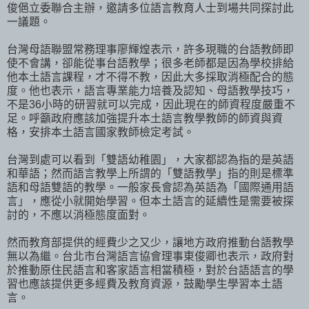
俊俋立委聯合主辦，邀請多位語言教育人士到場共同探討此
一議題。
台灣母語聯盟常務理事廖輝煌表示，許多現職的台語教師即
使不會講，卻能從事台語教學；很多老師都是因為學校排給
他本土語言課程，才不得不教，因此大多採取消極配合的態
度。他也表示，語言專業能力培養及認知、母語教學技巧，
不是36小時的研習就可以完成，因此現在的師資程度嚴重不
足。呼籲政府應該加強提升本土語言教學教師的師資與資
格，安排本土語言國家教師檢定考試。
台灣到處可以看到「雙語幼稚園」，大家都認為指的是英語
和華語；然而語言教學上所謂的「雙語教學」指的則是標準
語和母語雙語的教學。一般家長會認為英語為「國際通用語
言」，應從小就開始學習。但本土語言的延續性是需要被探
討的，不應以消極態度面對。
然而教育部提供的經費少之又少，讓地方政府推動台語教學
無以為繼。台北市台灣語言協會理事東俊卿也表示，政府對
於推動原住民語言和客家語言相當積極，對於台語語言的學
習也應該提供更多經費及教育資源，鼓勵學生學習本土語
言。