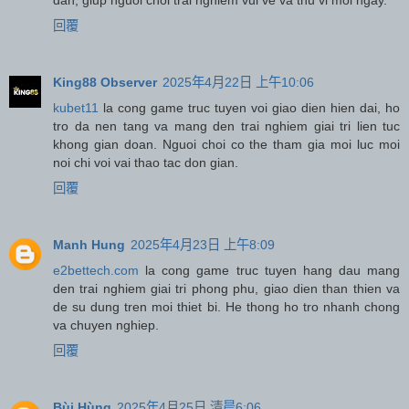
回覆
King88 Observer
2025年4月22日 上午10:06
kubet11
la cong game truc tuyen voi giao dien hien dai, ho
tro da nen tang va mang den trai nghiem giai tri lien tuc
khong gian doan. Nguoi choi co the tham gia moi luc moi
noi chi voi vai thao tac don gian.
回覆
Manh Hung
2025年4月23日 上午8:09
e2bettech.com
la cong game truc tuyen hang dau mang
den trai nghiem giai tri phong phu, giao dien than thien va
de su dung tren moi thiet bi. He thong ho tro nhanh chong
va chuyen nghiep.
回覆
Bùi Hùng
2025年4月25日 清晨6:06