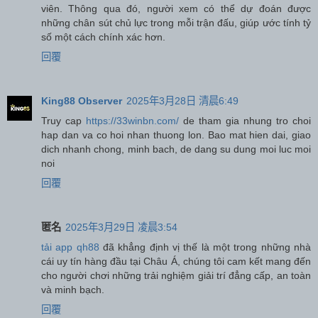
viên. Thông qua đó, người xem có thể dự đoán được
những chân sút chủ lực trong mỗi trận đấu, giúp ước tính tỷ
số một cách chính xác hơn.
回覆
King88 Observer
2025年3月28日 清晨6:49
Truy cap
https://33winbn.com/
de tham gia nhung tro choi
hap dan va co hoi nhan thuong lon. Bao mat hien dai, giao
dich nhanh chong, minh bach, de dang su dung moi luc moi
noi
回覆
匿名
2025年3月29日 凌晨3:54
tải app qh88
đã khẳng định vị thế là một trong những nhà
cái uy tín hàng đầu tại Châu Á, chúng tôi cam kết mang đến
cho người chơi những trải nghiệm giải trí đẳng cấp, an toàn
và minh bạch.
回覆