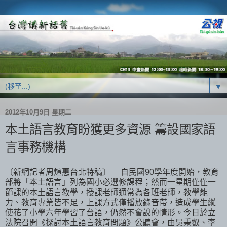
▼
2012年10月9日 星期二
本土語言教育盼獲更多資源 籌設國家語
言事務機構
〔新網記者周煊惠台北特稿〕 自民國90學年度開始，教育
部將「本土語言」列為國小必選修課程；然而一星期僅僅一
節課的本土語言教學，授課老師通常為各班老師，教學能
力、教育專業皆不足，上課方式僅播放錄音帶，造成學生縱
使花了小學六年學習了台語，仍然不會說的情形。今日於立
法院召開《探討本土語言教育問題》公聽會，由吳秉叡、李