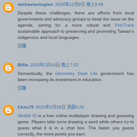
michaelarrington
2024年12月9日 晚上8:48
Despite these challenges, there are efforts from local
governments and advocacy groups to keep the issue on the
agenda, aiming for a more robust and
PolyTrack
sustainable approach to preserving and promoting Taiwan's
indigenous and local languages.
回覆
Billie
2025年2月10日 晚上7:52
Domestically, the
Geometry Dash Lite
government has
been increasing its investment in education.
回覆
Chris79
2025年2月26日 清晨6:29
Skribbl IO
is a free online multiplayer drawing and guessing
game. Players take turns drawing a word while others try to
guess what it is in a chat box. The faster you guess
correctly, the more points you earn.