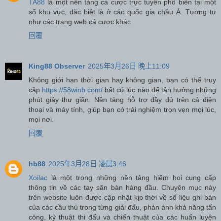
TA88
là một nền tảng cá cược trực tuyến phổ biến tại một
số khu vực, đặc biệt là ở các quốc gia châu Á. Tương tự
như các trang web cá cược khác
回覆
King88 Observer
2025年3月26日 晚上11:09
Không giới hạn thời gian hay không gian, bạn có thể truy
cập
https://58winb.com/
bất cứ lúc nào để tận hưởng những
phút giây thư giãn. Nền tảng hỗ trợ đầy đủ trên cả điện
thoại và máy tính, giúp bạn có trải nghiệm trọn vẹn mọi lúc,
mọi nơi.
回覆
hb88
2025年3月28日 凌晨3:46
Xoilac
là một trong những nền tảng hiếm hoi cung cấp
thông tin về các tay săn bàn hàng đầu. Chuyên mục này
trên website luôn được cập nhật kịp thời về số liệu ghi bàn
của các cầu thủ trong từng giải đấu, phản ánh khả năng tấn
công, kỹ thuật thi đấu và chiến thuật của các huấn luyện