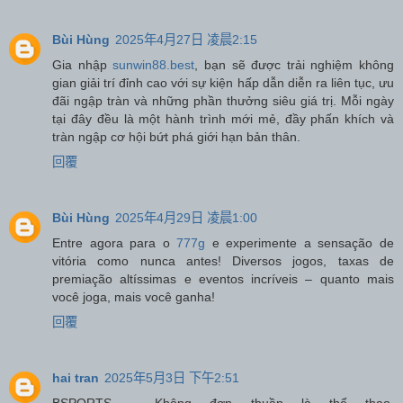
Bùi Hùng
2025年4月27日 凌晨2:15
Gia nhập
sunwin88.best
, bạn sẽ được trải nghiệm không
gian giải trí đỉnh cao với sự kiện hấp dẫn diễn ra liên tục, ưu
đãi ngập tràn và những phần thưởng siêu giá trị. Mỗi ngày
tại đây đều là một hành trình mới mẻ, đầy phấn khích và
tràn ngập cơ hội bứt phá giới hạn bản thân.
回覆
Bùi Hùng
2025年4月29日 凌晨1:00
Entre agora para o
777g
e experimente a sensação de
vitória como nunca antes! Diversos jogos, taxas de
premiação altíssimas e eventos incríveis – quanto mais
você joga, mais você ganha!
回覆
hai tran
2025年5月3日 下午2:51
BSPORTS – Không đơn thuần là thể thao.