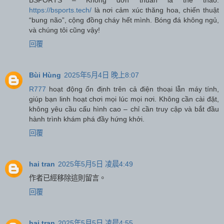
https://bsports.tech/
là nơi cảm xúc thăng hoa, chiến thuật
“bung não”, cộng đồng cháy hết mình. Bóng đá không ngủ,
và chúng tôi cũng vậy!
回覆
Bùi Hùng
2025年5月4日 晚上8:07
R777
hoạt động ổn định trên cả điện thoại lẫn máy tính,
giúp bạn linh hoạt chơi mọi lúc mọi nơi. Không cần cài đặt,
không yêu cầu cấu hình cao – chỉ cần truy cập và bắt đầu
hành trình khám phá đầy hứng khởi.
回覆
hai tran
2025年5月5日 凌晨4:49
作者已經移除這則留言。
回覆
hai tran
2025年5月5日 凌晨4:55