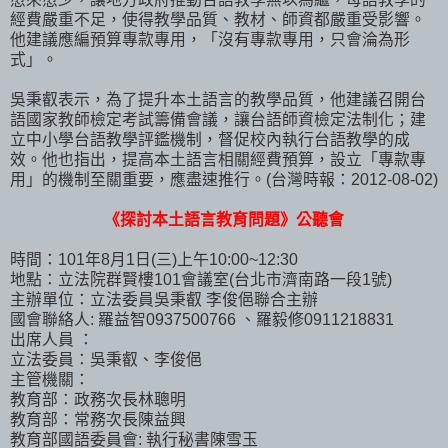
經費嚴重不足，使得教學品質、教材、師資都嚴重受影響。
他建議應編預算專款專用，「沒有專款專用，只會淪為形
式」。
吳秉叡表示，為了提升本土語言的教學品質，他建議召開台
語國家教師檢定考試籌備會議，讓台語師資檢定法制化；建
立中小學台語教學評鑑機制，督促校內執行台語教學的成
效。他也指出，提高本土語言相關經費預算，設立「專款專
用」的機制至關重要，應盡速推行。(台灣時報：2012-08-02)
《探討本土語言教育問題》公聽會
時間：101年8月1日(三)上午10:00~12:30
地點：立法院群賢樓101會議室(台北市濟南路一段1號)
主辦單位：立法委員吳秉叡 李俊俋聯合主辦
國會聯絡人: 羅益智0937500766 、羅毅修0911218831
出席人員 ：
立法委員：吳秉叡、李俊俋
主管機關：
教育部：政務次長林聰明
教育部：常務次長陳益興
教育部國語委員會: 執行秘書陳雪玉