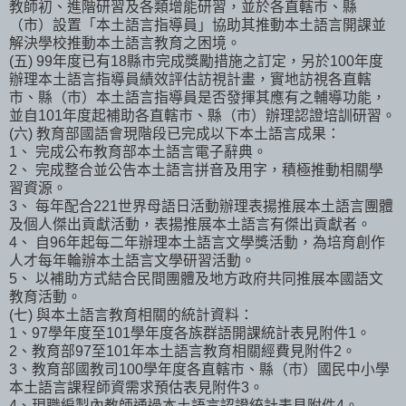
教師初、進階研習及各類增能研習，並於各直轄市、縣
（市）設置「本土語言指導員」協助其推動本土語言開課並
解決學校推動本土語言教育之困境。
(五) 99年度已有18縣市完成獎勵措施之訂定，另於100年度
辦理本土語言指導員績效評估訪視計畫，實地訪視各直轄
市、縣（市）本土語言指導員是否發揮其應有之輔導功能，
並自101年度起補助各直轄市、縣（市）辦理認證培訓研習。
(六) 教育部國語會現階段已完成以下本土語言成果：
1、 完成公布教育部本土語言電子辭典。
2、 完成整合並公告本土語言拼音及用字，積極推動相關學
習資源。
3、 每年配合221世界母語日活動辦理表揚推展本土語言團體
及個人傑出貢獻活動，表揚推展本土語言有傑出貢獻者。
4、 自96年起每二年辦理本土語言文學獎活動，為培育創作
人才每年輪辦本土語言文學研習活動。
5、 以補助方式結合民間團體及地方政府共同推展本國語文
教育活動。
(七) 與本土語言教育相關的統計資料：
1、97學年度至101學年度各族群語開課統計表見附件1。
2、教育部97至101年本土語言教育相關經費見附件2。
3、教育部國教司100學年度各直轄市、縣（市）國民中小學
本土語言課程師資需求預估表見附件3。
4、現職編製內教師通過本土語言認證統計表見附件4。