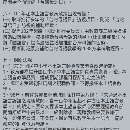
度開始全面實施「台灣母語日」。
六、 101年起本土語言教育政策出現轉變：
(一) 取消推行多年的「台灣母語日」訪視項目，刪減 「台灣
母語日」訪視的補助經費。
(二) 擬自102年起將「國語推行委員會」由教育部三級機構降
級為四級機構，減損推動台灣母語的能量。(杜正勝部長任內
將「國語會」提高層級並增加推動台灣母語的任務。
(三) 逐漸削減原為補助台灣母語教學的2688方案補助經費。
七、 相關法規
(一)《提升國民中小學本土語言師資專業素養改進措施》
1、教育部為提升國民中小學本土語言師資專業素養，確保本
土語言教學品質，達成預期課程目標所制定之法規。
2、規定未受過初階培訓之現職教師，不得擔任本土語言教
學。
3、98年，前教育部長鄭瑞城刪除其中第八條：『未通過本土
語言認證之現職教師，自一百學年度起不得擔任本土語言教
學。』的規定。原條文要求本土語言教師必須要經過教育部
閩南語認證中高級以上，經刪除後，現職教師只要參加研
習，即使不會講、不會寫，還是可以教學生本土語言，這是
嚴重的師資低落癥結。
(二)《教育部補助各縣市政府增置國小教師員額實施計畫》