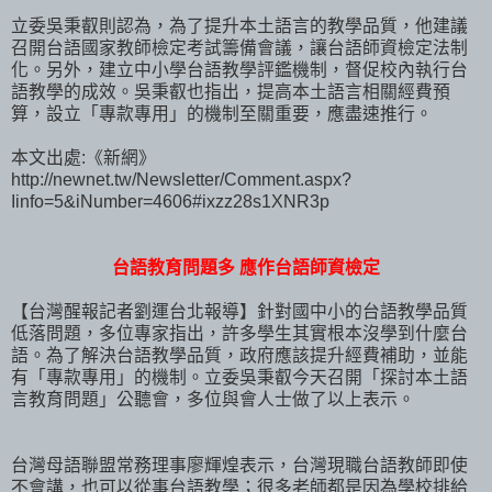
立委吳秉叡則認為，為了提升本土語言的教學品質，他建議
召開台語國家教師檢定考試籌備會議，讓台語師資檢定法制
化。另外，建立中小學台語教學評鑑機制，督促校內執行台
語教學的成效。吳秉叡也指出，提高本土語言相關經費預
算，設立「專款專用」的機制至關重要，應盡速推行。
本文出處:《新網》
http://newnet.tw/Newsletter/Comment.aspx?
Iinfo=5&iNumber=4606#ixzz28s1XNR3p
台語教育問題多 應作台語師資檢定
【台灣醒報記者劉運台北報導】針對國中小的台語教學品質
低落問題，多位專家指出，許多學生其實根本沒學到什麼台
語。為了解決台語教學品質，政府應該提升經費補助，並能
有「專款專用」的機制。立委吳秉叡今天召開「探討本土語
言教育問題」公聽會，多位與會人士做了以上表示。
台灣母語聯盟常務理事廖輝煌表示，台灣現職台語教師即使
不會講，也可以從事台語教學；很多老師都是因為學校排給