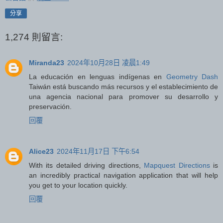
分享
1,274 則留言:
Miranda23
2024年10月28日 凌晨1:49
La educación en lenguas indígenas en
Geometry Dash
Taiwán está buscando más recursos y el establecimiento de
una agencia nacional para promover su desarrollo y
preservación.
回覆
Alice23
2024年11月17日 下午6:54
With its detailed driving directions,
Mapquest Directions
is
an incredibly practical navigation application that will help
you get to your location quickly.
回覆