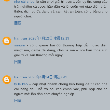
nhà cái shbet
là sân chơi giải trí trực tuyến uy tín, cung cấp
trải nghiệm cá cược hấp dẫn và lôi cuốn với giao diện thân
thiện, dịch vụ đa dạng và cam kết an toàn, công bằng cho
người chơi.
回覆
hai tran
2025年4月12日 凌晨12:19
sunwin
- cổng game bài đổi thưởng hấp dẫn, giao diện
mượt mà, game đa dạng, chơi là mê – nơi bạn thỏa sức
giải trí và săn thưởng mỗi ngày!
回覆
hai tran
2025年4月14日 清晨7:49
tỷ lệ kèo
– cập nhật nhanh chóng kèo bóng đá từ các nhà
cái hàng đầu, hỗ trợ soi kèo chính xác, phù hợp cho cả
người mới lẫn dân chơi chuyên nghiệp.
回覆