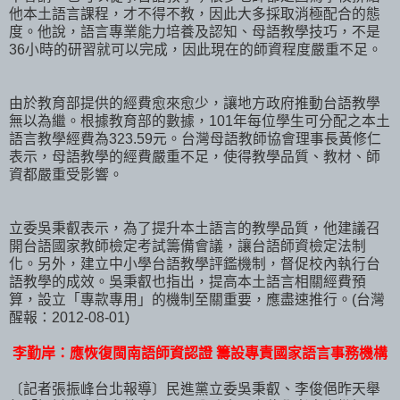
他本土語言課程，才不得不教，因此大多採取消極配合的態
度。他說，語言專業能力培養及認知、母語教學技巧，不是
36小時的研習就可以完成，因此現在的師資程度嚴重不足。
由於教育部提供的經費愈來愈少，讓地方政府推動台語教學
無以為繼。根據教育部的數據，101年每位學生可分配之本土
語言教學經費為323.59元。台灣母語教師協會理事長黃修仁
表示，母語教學的經費嚴重不足，使得教學品質、教材、師
資都嚴重受影響。
立委吳秉叡表示，為了提升本土語言的教學品質，他建議召
開台語國家教師檢定考試籌備會議，讓台語師資檢定法制
化。另外，建立中小學台語教學評鑑機制，督促校內執行台
語教學的成效。吳秉叡也指出，提高本土語言相關經費預
算，設立「專款專用」的機制至關重要，應盡速推行。(台灣
醒報：2012-08-01)
李勤岸：應恢復閩南語師資認證 籌設專責國家語言事務機構
〔記者張振峰台北報導〕民進黨立委吳秉叡、李俊俋昨天舉