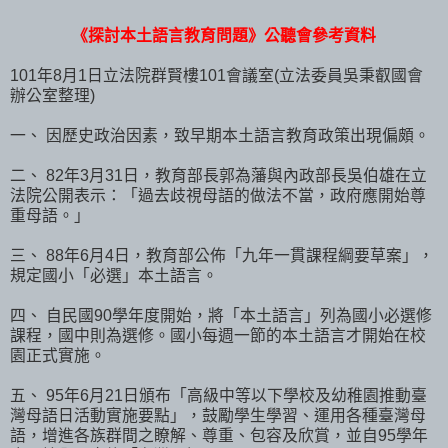
《探討本土語言教育問題》公聽會參考資料
101年8月1日立法院群賢樓101會議室(立法委員吳秉叡國會
辦公室整理)
一、 因歷史政治因素，致早期本土語言教育政策出現偏頗。
二、 82年3月31日，教育部長郭為藩與內政部長吳伯雄在立
法院公開表示：「過去歧視母語的做法不當，政府應開始尊
重母語。」
三、 88年6月4日，教育部公佈「九年一貫課程綱要草案」，
規定國小「必選」本土語言。
四、 自民國90學年度開始，將「本土語言」列為國小必選修
課程，國中則為選修。國小每週一節的本土語言才開始在校
園正式實施。
五、 95年6月21日頒布「高級中等以下學校及幼稚園推動臺
灣母語日活動實施要點」，鼓勵學生學習、運用各種臺灣母
語，增進各族群間之瞭解、尊重、包容及欣賞，並自95學年