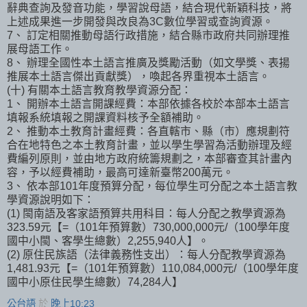
辭典查詢及發音功能，學習說母語，結合現代新穎科技，將
上述成果進一步開發與改良為3C數位學習或查詢資源。
7、 訂定相關推動母語行政措施，結合縣市政府共同辦理推
展母語工作。
8、 辦理全國性本土語言推廣及獎勵活動（如文學獎、表揚
推展本土語言傑出貢獻獎），喚起各界重視本土語言。
(十) 有關本土語言教育教學資源分配：
1、 開辦本土語言開課經費：本部依據各校於本部本土語言
填報系統填報之開課資料核予全額補助。
2、 推動本土教育計畫經費：各直轄市、縣（市）應規劃符
合在地特色之本土教育計畫，並以學生學習為活動辦理及經
費編列原則，並由地方政府統籌規劃之，本部審查其計畫內
容，予以經費補助，最高可達新臺幣200萬元。
3、 依本部101年度預算分配，每位學生可分配之本土語言教
學資源說明如下：
(1) 閩南語及客家語預算共用科目：每人分配之教學資源為
323.59元【=（101年預算數）730,000,000元/（100學年度
國中小閩、客學生總數）2,255,940人】。
(2) 原住民族語（法律義務性支出）：每人分配教學資源為
1,481.93元【=（101年預算數）110,084,000元/（100學年度
國中小原住民學生總數）74,284人】
公台語
於
晚上10:23