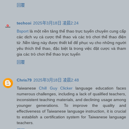
回覆
techcoi
2025年3月18日 凌晨2:24
Bsport
là một nền tảng thể thao trực tuyến chuyên cung cấp
các dịch vụ cá cược thể thao và các trò chơi thể thao điện
tử .Nền tảng này được thiết kế để phục vụ cho những người
yêu thích thể thao, đặc biệt là trong việc đặt cược và tham
gia các trò chơi thể thao trực tuyến
回覆
Chris79
2025年3月18日 凌晨2:48
Taiwanese
Chill Guy Clicker
language education faces
numerous challenges, including a lack of qualified teachers,
inconsistent teaching materials, and declining usage among
younger generations. To improve the quality and
effectiveness of Taiwanese language instruction, it is crucial
to establish a certification system for Taiwanese language
teachers.