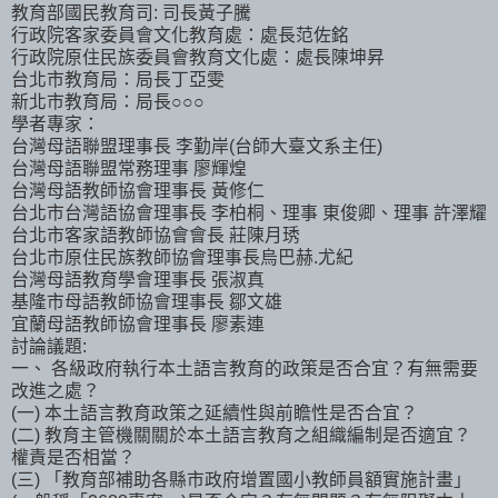
教育部國民教育司: 司長黃子騰
行政院客家委員會文化教育處：處長范佐銘
行政院原住民族委員會教育文化處：處長陳坤昇
台北市教育局：局長丁亞雯
新北市教育局：局長○○○
學者專家：
台灣母語聯盟理事長 李勤岸(台師大臺文系主任)
台灣母語聯盟常務理事 廖輝煌
台灣母語教師協會理事長 黃修仁
台北市台灣語協會理事長 李柏桐、理事 東俊卿、理事 許澤耀
台北市客家語教師協會會長 莊陳月琇
台北市原住民族教師協會理事長烏巴赫.尤紀
台灣母語教育學會理事長 張淑真
基隆市母語教師協會理事長 鄒文雄
宜蘭母語教師協會理事長 廖素連
討論議題:
一、 各級政府執行本土語言教育的政策是否合宜？有無需要
改進之處？
(一) 本土語言教育政策之延續性與前瞻性是否合宜？
(二) 教育主管機關關於本土語言教育之組織編制是否適宜？
權責是否相當？
(三) 「教育部補助各縣市政府增置國小教師員額實施計畫」