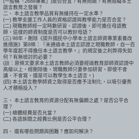
(一般稱「2688專案」)是否合宜？有無問題？有無阻礙本土
語言教育之發展？
二、 本土語言教學品質有無維持在一定水準？
(一) 教學支援工作人員的資格認證與教學能力是否合宜？
(二) 現職教師經一定時數研習、認證後，即可擔任母語教
師，這樣的師資制度是否可以教好母語？
(三) 98年，刪除《提升國民中小學本土語言師資專業素養改
進措施》第8條：『未通過本土語言認證之現職教師，自一百
學年度起不得擔任本土語言教學。』的規定後之利弊得失如
何？有無檢討的必要？
(註：原條文要求本土語言教師必須要經過教育部師資認證中
高級以上，經刪除後，現職教師只要參加研習，即使不會
講、不會寫，還是可以教學生本土語言。)
(四) 本土語言教學師資之取得是否應予法制化，以吸引優秀
人才積極投入？
三、 本土語言教育的資源分配有無偏頗之處？是否公平合
理？
(一) 總體經費是否允當？
(二) 各語族間之經費比例是否公平合理？
四、 還有哪些問題與困難？應如何解決？