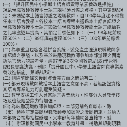
(一) 「提升國民中小學鄉土語言師資專業素養改進措施」，
規範現職教師教授本土語言課程須具備之資格，其中第8點規
定：未通過本土語言認證之現職教師，自100學年度起不得擔
任本土語言教學。各校本土語言課程由通過本土語言認證之
現職教師教授本土語言節數佔現職教師教授鄉土語言總節數
之比率應逐年提高，其預定目標值如下：（一）98年底前應
達50%。（二）99年底前應達80%。（三）100年底前應達
100%。
(二) 為尊重且包容各種拼音系統，避免產生強迫現職教師參
加認證之爭議，以及基於鼓勵現職教師參加本部辦理之閩南
語語言能力認證考量，經97年第3次全國教育局(處)學管科
(課)長會議決議，刪除「提升國民中小學鄉土語言師資專業素
養改進措施」第8點規定。
(三) 刪除前開條文後師資素養方面之問題有二：
(一) 部分現職教師教授本土語言之意願不高，若無認證資格
其語言專業能力可能遭受質疑。
(二) 教學支援工作人員富語言專業能力，惟部分人員教學技
巧及班級經營能力待加強。
(四) 為鼓勵現職教師參加認證，本部另請各直轄市、縣
（市）積極訂定鼓勵現職教師參加認證之獎勵措施，並納入
本部統合視導指標辦理，又本部每年補助各直轄市、縣
（市）辦理推動國民中小學本土教育計畫，補助其規劃現職