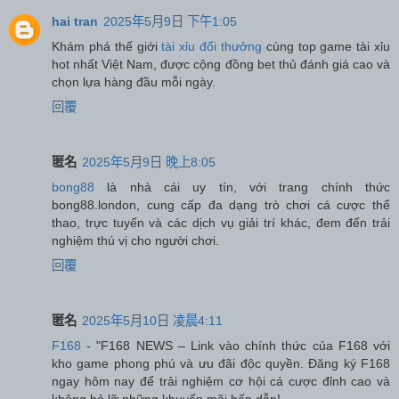
hai tran
2025年5月9日 下午1:05
Khám phá thế giới
tài xỉu đổi thưởng
cùng top game tài xỉu
hot nhất Việt Nam, được cộng đồng bet thủ đánh giá cao và
chọn lựa hàng đầu mỗi ngày.
回覆
匿名
2025年5月9日 晚上8:05
bong88
là nhà cái uy tín, với trang chính thức
bong88.london, cung cấp đa dạng trò chơi cá cược thể
thao, trực tuyến và các dịch vụ giải trí khác, đem đến trải
nghiệm thú vị cho người chơi.
回覆
匿名
2025年5月10日 凌晨4:11
F168
- "F168 NEWS – Link vào chính thức của F168 với
kho game phong phú và ưu đãi độc quyền. Đăng ký F168
ngay hôm nay để trải nghiệm cơ hội cá cược đỉnh cao và
không bỏ lỡ những khuyến mãi hấp dẫn!