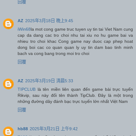
回覆
AZ
2025年3月18日 晚上9:45
iWin68
la mot cong game truc tuyen uy tin tai Viet Nam cung
cap da dang cac tro choi nhu tai xiu no hu game bai va
nhieu tro choi khac Cong game nay duoc cap phep hoat
dong boi cac co quan quan ly uy tin dam bao tinh minh
bach va cong bang trong moi tro choi
回覆
AZ
2025年3月19日 清晨5:33
TIPCLUB
là tên miền liên quan đến game bài trực tuyến
Rikvip, sau này đổi tên thành TipClub. Đây là một trong
những đường dây đánh bạc trực tuyến lớn nhất Việt Nam
回覆
hb88
2025年3月21日 上午9:42