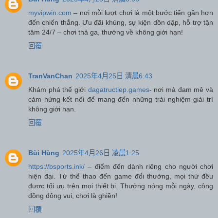
myvipwin.com
– nơi mỗi lượt chơi là một bước tiến gần hơn
đến chiến thắng. Ưu đãi khủng, sự kiện dồn dập, hỗ trợ tận
tâm 24/7 – chơi thả ga, thưởng về không giới hạn!
回覆
TranVanChan
2025年4月25日 清晨6:43
Khám phá thế giới
dagatructiep.games
- nơi mà đam mê và
cảm hứng kết nối để mang đến những trải nghiệm giải trí
không giới hạn.
回覆
Bùi Hùng
2025年4月26日 凌晨1:25
https://bsports.ink/
– điểm đến dành riêng cho người chơi
hiện đại. Từ thể thao đến game đổi thưởng, mọi thứ đều
được tối ưu trên mọi thiết bị. Thưởng nóng mỗi ngày, cộng
đồng đông vui, chơi là ghiền!
回覆