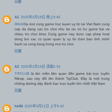
回覆
AZ
2025年3月18日 晚上9:45
iWin68
la mot cong game truc tuyen uy tin tai Viet Nam cung
cap da dang cac tro choi nhu tai xiu no hu game bai va
nhieu tro choi khac Cong game nay duoc cap phep hoat
dong boi cac co quan quan ly uy tin dam bao tinh minh
bach va cong bang trong moi tro choi
回覆
AZ
2025年3月19日 清晨5:33
TIPCLUB
là tên miền liên quan đến game bài trực tuyến
Rikvip, sau này đổi tên thành TipClub. Đây là một trong
những đường dây đánh bạc trực tuyến lớn nhất Việt Nam
回覆
hb88
2025年3月21日 上午9:42