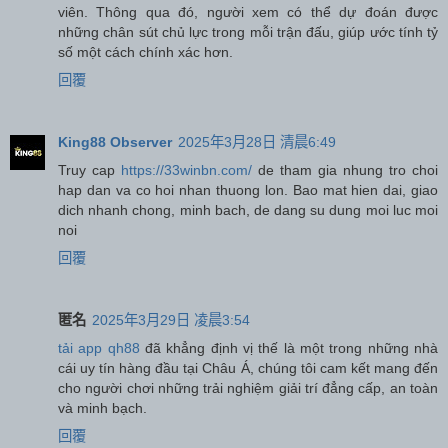
viên. Thông qua đó, người xem có thể dự đoán được
những chân sút chủ lực trong mỗi trận đấu, giúp ước tính tỷ
số một cách chính xác hơn.
回覆
King88 Observer
2025年3月28日 清晨6:49
Truy cap
https://33winbn.com/
de tham gia nhung tro choi
hap dan va co hoi nhan thuong lon. Bao mat hien dai, giao
dich nhanh chong, minh bach, de dang su dung moi luc moi
noi
回覆
匿名
2025年3月29日 凌晨3:54
tải app qh88
đã khẳng định vị thế là một trong những nhà
cái uy tín hàng đầu tại Châu Á, chúng tôi cam kết mang đến
cho người chơi những trải nghiệm giải trí đẳng cấp, an toàn
và minh bạch.
回覆