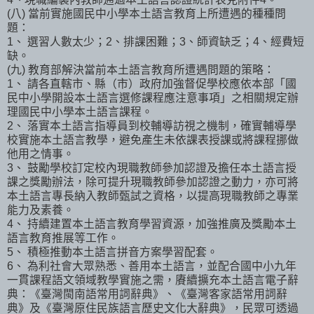
(八) 當前實施國民中小學本土語言教育上所遭遇的種種問
題：
1、 選習人數太少；2、排課困難；3、師資缺乏；4、經費短
缺。
(九) 教育部解決當前本土語言教育所遭遇問題的策略：
1、 請各直轄市、縣（市）政府加強督促學校應依本部「國
民中小學開設本土語言選修課程應注意事項」之相關規定辦
理國民中小學本土語言課程。
2、 落實本土語言指導員到校輔導訪視之機制，確實輔導學
校實施本土語言教學，避免產生未依課表授課或將課程挪做
他用之情事。
3、 鼓勵學校訂定校內現職教師參加認證及擔任本土語言授
課之獎勵辦法，除可提升現職教師參加認證之動力，亦可將
本土語言專長納入教師甄試之資格，以提高現職教師之專業
能力及素養。
4、 持續建置本土語言教育學習資源，加強推廣及獎勵本土
語言教育推展等工作。
5、 積極推動本土語言拼音方案學習配套。
6、 為利社會大眾熟悉、善用本土語言，並配合國中小九年
一貫課程語文領域教學實施之需，賡續擴充本土語言電子辭
典：《臺灣閩南語常用詞辭典》、《臺灣客家語常用詞辭
典》及《臺灣原住民族語言歷史文化大辭典》，民眾可透過