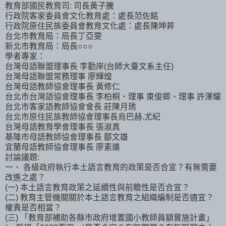
教育部國民教育司: 司長黃子騰
行政院客家委員會文化教育處：處長范佐銘
行政院原住民族委員會教育文化處：處長陳坤昇
台北市教育局：局長丁亞雯
新北市教育局：局長○○○
學者專家：
台灣母語聯盟理事長 李勤岸(台師大臺文系主任)
台灣母語聯盟常務理事 廖輝煌
台灣母語教師協會理事長 黃修仁
台北市台灣語協會理事長 李柏桐、理事 東俊卿、理事 許澤耀
台北市客家語教師協會會長 莊陳月琇
台北市原住民族教師協會理事長烏巴赫.尤紀
台灣母語教育學會理事長 張淑真
基隆市母語教師協會理事長 鄒文雄
宜蘭母語教師協會理事長 廖素連
討論議題:
一、 各級政府執行本土語言教育的政策是否合宜？有無需要
改進之處？
(一) 本土語言教育政策之延續性與前瞻性是否合宜？
(二) 教育主管機關關於本土語言教育之組織編制是否適宜？
權責是否相當？
(三) 「教育部補助各縣市政府增置國小教師員額實施計畫」