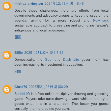
michaelarrington
2024年12月9日 晚上8:48
Despite these challenges, there are efforts from local
governments and advocacy groups to keep the issue on the
agenda, aiming for a more robust and
PolyTrack
sustainable approach to preserving and promoting Taiwan's
indigenous and local languages.
回覆
Billie
2025年2月10日 晚上7:52
Domestically, the
Geometry Dash Lite
government has
been increasing its investment in education.
回覆
Chris79
2025年2月26日 清晨6:29
Skribbl IO
is a free online multiplayer drawing and guessing
game. Players take turns drawing a word while others try to
guess what it is in a chat box. The faster you guess
correctly, the more points you earn.