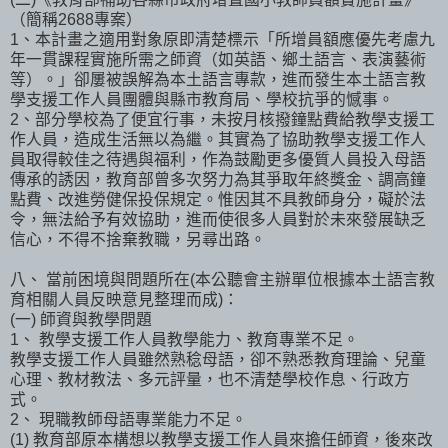
（簡稱2688專案）
1、本計畫之適用對象原即清楚標示「所增員額應優先考慮九
年一貫課程實施所需之師資（如英語、鄉土語言、表演藝術
等）。」卻屢被誤解為本土語言專款，進而發生本土語言教
學支援工作人員團體與縣市教育局、學校抗爭的憾事。
2、部分學校為了便宜行事，未按月核撥鐘點費給教學支援工
作人員，造成生活無以為繼。其實為了協助教學支援工作人
員取得較佳之待遇與福利，作為鼓勵更多優質人員投入母語
傳承的誘因，教育部曾多次努力為其爭取年終獎金、調高鐘
點費、改進勞健保投保規定。惟因其不具教師身分，礙於法
令，無法給予有效協助，進而使很多人員對於未來發展缺乏
信心，不得不捨棄教職，另尋出路。
八、 當前困境與問題所在(本公聽會主辦單位根據本土語言教
育相關人員反映意見整理而成)：
(一) 師資與教學問題
1、 教學支援工作人員教學能力、教育專業不足。
教學支援工作人員雖然熟稔母語，卻不熟悉教育理論、兒童
心理、教材教法、多元評量，也不清楚學校作息、行政方
式。
2、 現職教師母語專業能力不足。
(1) 教育部原本構想以教學支援工作人員來擔任師資，後來改