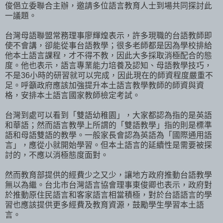
俊俋立委聯合主辦，邀請多位語言教育人士到場共同探討此
一議題。
台灣母語聯盟常務理事廖輝煌表示，許多現職的台語教師即
使不會講，卻能從事台語教學；很多老師都是因為學校排給
他本土語言課程，才不得不教，因此大多採取消極配合的態
度。他也表示，語言專業能力培養及認知、母語教學技巧，
不是36小時的研習就可以完成，因此現在的師資程度嚴重不
足。呼籲政府應該加強提升本土語言教學教師的師資與資
格，安排本土語言國家教師檢定考試。
台灣到處可以看到「雙語幼稚園」，大家都認為指的是英語
和華語；然而語言教學上所謂的「雙語教學」指的則是標準
語和母語雙語的教學。一般家長會認為英語為「國際通用語
言」，應從小就開始學習。但本土語言的延續性是需要被探
討的，不應以消極態度面對。
然而教育部提供的經費少之又少，讓地方政府推動台語教學
無以為繼。台北市台灣語言協會理事東俊卿也表示，政府對
於推動原住民語言和客家語言相當積極，對於台語語言的學
習也應該提供更多經費及教育資源，鼓勵學生學習本土語
言。