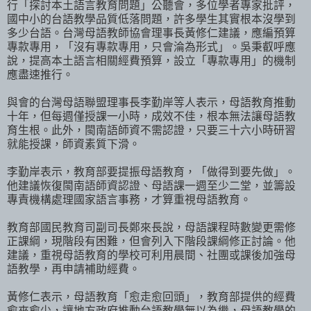
行「探討本土語言教育問題」公聽會，多位學者專家批評，
國中小的台語教學品質低落問題，許多學生其實根本沒學到
多少台語。台灣母語教師協會理事長黃修仁建議，應編預算
專款專用，「沒有專款專用，只會淪為形式」。吳秉叡呼應
說，提高本土語言相關經費預算，設立「專款專用」的機制
應盡速推行。
與會的台灣母語聯盟理事長李勤岸等人表示，母語教育推動
十年，但每週僅授課一小時，成效不佳，根本無法讓母語教
育生根。此外，閩南語師資不需認證，只要三十六小時研習
就能授課，師資素質下滑。
李勤岸表示，教育部要提振母語教育，「做得到要先做」。
他建議恢復閩南語師資認證、母語課一週至少二堂，並籌設
專責機構處理國家語言事務，才算重視母語教育。
教育部國民教育司副司長鄭來長說，母語課程時數變更需修
正課綱，現階段有困難，但會列入下階段課綱修正討論。他
建議，重視母語教育的學校可利用晨間、社團或課後加強母
語教學，再申請補助經費。
黃修仁表示，母語教育「愈走愈回頭」，教育部提供的經費
愈來愈少，讓地方政府推動台語教學無以為繼，母語教學的