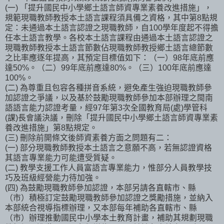
(一) 「提升國民中小學鄉土語言師資專業素養改進措施」，
規範現職教師教授本土語言課程須具備之資格，其中第8點規
定：未通過本土語言認證之現職教師，自100學年度起不得擔
任本土語言教學。各校本土語言課程由通過本土語言認證之
現職教師教授本土語言節數佔現職教師教授鄉土語言總節數
之比率應逐年提高，其預定目標值如下：（一）98年底前應
達50%。（二）99年底前應達80%。（三）100年底前應達
100%。
(二) 為尊重且包容各種拼音系統，避免產生強迫現職教師參
加認證之爭議，以及基於鼓勵現職教師參加本部辦理之閩南
語語言能力認證考量，經97年第3次全國教育局(處)學管科
(課)長會議決議，刪除「提升國民中小學鄉土語言師資專業素
養改進措施」第8點規定。
(三) 刪除前開條文後師資素養方面之問題有二：
(一) 部分現職教師教授本土語言之意願不高，若無認證資格
其語言專業能力可能遭受質疑。
(二) 教學支援工作人員富語言專業能力，惟部分人員教學技
巧及班級經營能力待加強。
(四) 為鼓勵現職教師參加認證，本部另請各直轄市、縣
（市）積極訂定鼓勵現職教師參加認證之獎勵措施，並納入
本部統合視導指標辦理，又本部每年補助各直轄市、縣
（市）辦理推動國民中小學本土教育計畫，補助其規劃現職