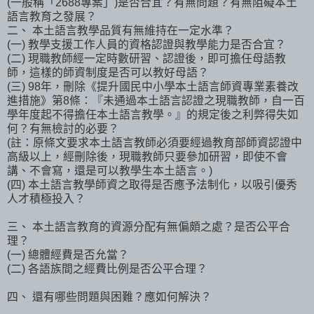
(一般稱「2688專案」)是否合宜？有無問題？有無阻礙本土
語言教育之發展？
二、 本土語言教學品質有無維持在一定水準？
(一) 教學支援工作人員的資格認證與教學能力是否合宜？
(二) 現職教師經一定時數研習、認證後，即可擔任母語教
師，這樣的師資制度是否可以教好母語？
(三) 98年，刪除《提升國民中小學本土語言師資專業素養改
進措施》第8條：『未通過本土語言認證之現職教師，自一百
學年度起不得擔任本土語言教學。』的規定後之利弊得失如
何？有無檢討的必要？
(註：原條文要求本土語言教師必須要經過教育部師資認證中
高級以上，經刪除後，現職教師只要參加研習，即使不會
講、不會寫，還是可以教學生本土語言。)
(四) 本土語言教學師資之取得是否應予法制化，以吸引優秀
人才積極投入？
三、 本土語言教育的資源分配有無偏頗之處？是否公平合
理？
(一) 總體經費是否允當？
(二) 各語族間之經費比例是否公平合理？
四、 還有哪些問題與困難？應如何解決？