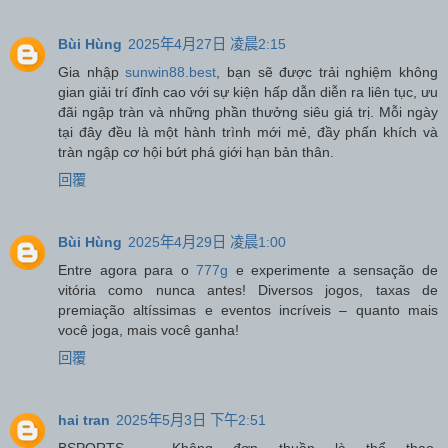
Bùi Hùng
2025年4月27日 凌晨2:15
Gia nhập
sunwin88.best
, bạn sẽ được trải nghiệm không
gian giải trí đỉnh cao với sự kiện hấp dẫn diễn ra liên tục, ưu
đãi ngập tràn và những phần thưởng siêu giá trị. Mỗi ngày
tại đây đều là một hành trình mới mẻ, đầy phấn khích và
tràn ngập cơ hội bứt phá giới hạn bản thân.
回覆
Bùi Hùng
2025年4月29日 凌晨1:00
Entre agora para o
777g
e experimente a sensação de
vitória como nunca antes! Diversos jogos, taxas de
premiação altíssimas e eventos incríveis – quanto mais
você joga, mais você ganha!
回覆
hai tran
2025年5月3日 下午2:51
BSPORTS – Không đơn thuần là thể thao.