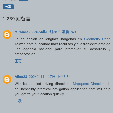
分享
1,269 則留言:
Miranda23
2024年10月28日 凌晨1:49
La educación en lenguas indígenas en
Geometry Dash
Taiwán está buscando más recursos y el establecimiento de
una agencia nacional para promover su desarrollo y
preservación.
回覆
Alice23
2024年11月17日 下午6:54
With its detailed driving directions,
Mapquest Directions
is
an incredibly practical navigation application that will help
you get to your location quickly.
回覆