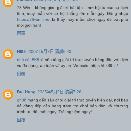
78 Win – không gian giải trí bất tận – nơi hội tụ của sự kịch
tính, may mắn với cơ hội thắng lớn mỗi ngày. Đăng nhập
https://78winni.net
là thấy may mắn, chơi ngay để bứt phá
mọi giới hạn!
回覆
HI88
2025年5月9日 清晨6:43
nhà cái BK8
là nền tảng giải trí trực tuyến hàng đầu với dịch
vụ đa dạng, an toàn và uy tín. Website: https://bk89.in/
回覆
Bùi Hùng
2025年5月9日 清晨7:26
qh88
mang đến sân chơi giải trí trực tuyến hiện đại, nơi bạn
dễ dàng tiếp cận hàng trăm trò chơi hấp dẫn và chương
trình ưu đãi mỗi ngày. Trải nghiệm ngay!
回覆