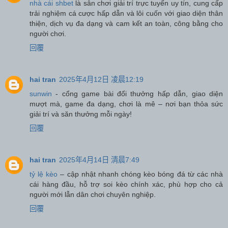
nhà cái shbet
là sân chơi giải trí trực tuyến uy tín, cung cấp
trải nghiệm cá cược hấp dẫn và lôi cuốn với giao diện thân
thiện, dịch vụ đa dạng và cam kết an toàn, công bằng cho
người chơi.
回覆
hai tran
2025年4月12日 凌晨12:19
sunwin
- cổng game bài đổi thưởng hấp dẫn, giao diện
mượt mà, game đa dạng, chơi là mê – nơi bạn thỏa sức
giải trí và săn thưởng mỗi ngày!
回覆
hai tran
2025年4月14日 清晨7:49
tỷ lệ kèo
– cập nhật nhanh chóng kèo bóng đá từ các nhà
cái hàng đầu, hỗ trợ soi kèo chính xác, phù hợp cho cả
người mới lẫn dân chơi chuyên nghiệp.
回覆