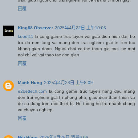
回覆
King88 Observer
2025年4月22日 上午10:06
kubet11
la cong game truc tuyen voi giao dien hien dai, ho
tro da nen tang va mang den trai nghiem giai tri lien tuc
khong gian doan. Nguoi choi co the tham gia moi luc moi
noi chi voi vai thao tac don gian.
回覆
Manh Hung
2025年4月23日 上午8:09
e2bettech.com
la cong game truc tuyen hang dau mang
den trai nghiem giai tri phong phu, giao dien than thien va
de su dung tren moi thiet bi. He thong ho tro nhanh chong
va chuyen nghiep.
回覆
Bùi Hùng
2025年4月25日 清晨6:06