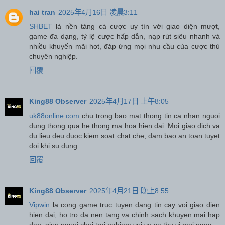
hai tran
2025年4月16日 凌晨3:11
SHBET
là nền tảng cá cược uy tín với giao diện mượt,
game đa dạng, tỷ lệ cược hấp dẫn, nạp rút siêu nhanh và
nhiều khuyến mãi hot, đáp ứng mọi nhu cầu của cược thủ
chuyên nghiệp.
回覆
King88 Observer
2025年4月17日 上午8:05
uk88online.com
chu trong bao mat thong tin ca nhan nguoi
dung thong qua he thong ma hoa hien dai. Moi giao dich va
du lieu deu duoc kiem soat chat che, dam bao an toan tuyet
doi khi su dung.
回覆
King88 Observer
2025年4月21日 晚上8:55
Vipwin
la cong game truc tuyen dang tin cay voi giao dien
hien dai, ho tro da nen tang va chinh sach khuyen mai hap
dan, giup nguoi choi trai nghiem vui ve va thu vi moi ngay.