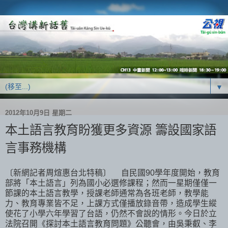
▼
2012年10月9日 星期二
本土語言教育盼獲更多資源 籌設國家語
言事務機構
〔新網記者周煊惠台北特稿〕 自民國90學年度開始，教育
部將「本土語言」列為國小必選修課程；然而一星期僅僅一
節課的本土語言教學，授課老師通常為各班老師，教學能
力、教育專業皆不足，上課方式僅播放錄音帶，造成學生縱
使花了小學六年學習了台語，仍然不會說的情形。今日於立
法院召開《探討本土語言教育問題》公聽會，由吳秉叡、李