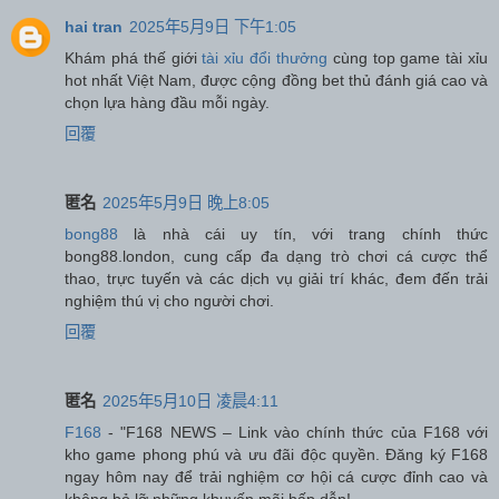
hai tran
2025年5月9日 下午1:05
Khám phá thế giới
tài xỉu đổi thưởng
cùng top game tài xỉu
hot nhất Việt Nam, được cộng đồng bet thủ đánh giá cao và
chọn lựa hàng đầu mỗi ngày.
回覆
匿名
2025年5月9日 晚上8:05
bong88
là nhà cái uy tín, với trang chính thức
bong88.london, cung cấp đa dạng trò chơi cá cược thể
thao, trực tuyến và các dịch vụ giải trí khác, đem đến trải
nghiệm thú vị cho người chơi.
回覆
匿名
2025年5月10日 凌晨4:11
F168
- "F168 NEWS – Link vào chính thức của F168 với
kho game phong phú và ưu đãi độc quyền. Đăng ký F168
ngay hôm nay để trải nghiệm cơ hội cá cược đỉnh cao và
không bỏ lỡ những khuyến mãi hấp dẫn!