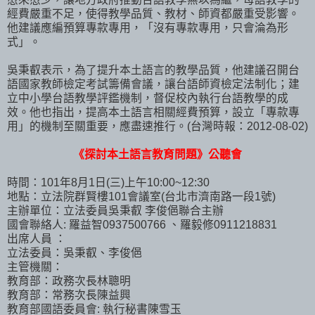
經費嚴重不足，使得教學品質、教材、師資都嚴重受影響。
他建議應編預算專款專用，「沒有專款專用，只會淪為形
式」。
吳秉叡表示，為了提升本土語言的教學品質，他建議召開台
語國家教師檢定考試籌備會議，讓台語師資檢定法制化；建
立中小學台語教學評鑑機制，督促校內執行台語教學的成
效。他也指出，提高本土語言相關經費預算，設立「專款專
用」的機制至關重要，應盡速推行。(台灣時報：2012-08-02)
《探討本土語言教育問題》公聽會
時間：101年8月1日(三)上午10:00~12:30
地點：立法院群賢樓101會議室(台北市濟南路一段1號)
主辦單位：立法委員吳秉叡 李俊俋聯合主辦
國會聯絡人: 羅益智0937500766 、羅毅修0911218831
出席人員 ：
立法委員：吳秉叡、李俊俋
主管機關：
教育部：政務次長林聰明
教育部：常務次長陳益興
教育部國語委員會: 執行秘書陳雪玉