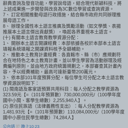
辭典查詢及發音功能，學習說母語，結合現代新穎科技，將
上述成果進一步開發與改良為3C數位學習或查詢資源。
7、 訂定相關推動母語行政措施，結合縣市政府共同辦理推
展母語工作。
8、 辦理全國性本土語言推廣及獎勵活動（如文學獎、表揚
推展本土語言傑出貢獻獎），喚起各界重視本土語言。
(十) 有關本土語言教育教學資源分配：
1、 開辦本土語言開課經費：本部依據各校於本部本土語言
填報系統填報之開課資料核予全額補助。
2、 推動本土教育計畫經費：各直轄市、縣（市）應規劃符
合在地特色之本土教育計畫，並以學生學習為活動辦理及經
費編列原則，並由地方政府統籌規劃之，本部審查其計畫內
容，予以經費補助，最高可達新臺幣200萬元。
3、 依本部101年度預算分配，每位學生可分配之本土語言教
學資源說明如下：
(1) 閩南語及客家語預算共用科目：每人分配之教學資源為
323.59元【=（101年預算數）730,000,000元/（100學年度
國中小閩、客學生總數）2,255,940人】。
(2) 原住民族語（法律義務性支出）：每人分配教學資源為
1,481.93元【=（101年預算數）110,084,000元/（100學年度
國中小原住民學生總數）74,284人】
公台語
於
晚上10:23