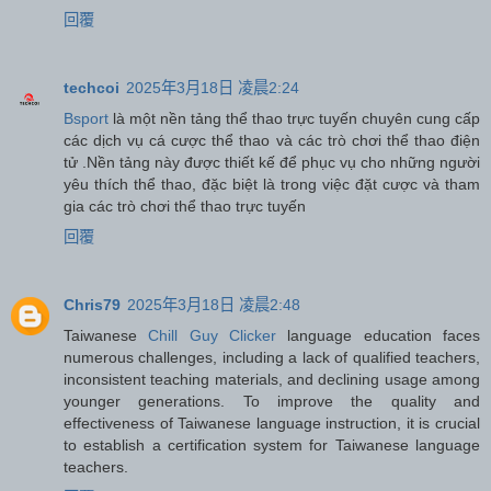
回覆
techcoi
2025年3月18日 凌晨2:24
Bsport
là một nền tảng thể thao trực tuyến chuyên cung cấp
các dịch vụ cá cược thể thao và các trò chơi thể thao điện
tử .Nền tảng này được thiết kế để phục vụ cho những người
yêu thích thể thao, đặc biệt là trong việc đặt cược và tham
gia các trò chơi thể thao trực tuyến
回覆
Chris79
2025年3月18日 凌晨2:48
Taiwanese
Chill Guy Clicker
language education faces
numerous challenges, including a lack of qualified teachers,
inconsistent teaching materials, and declining usage among
younger generations. To improve the quality and
effectiveness of Taiwanese language instruction, it is crucial
to establish a certification system for Taiwanese language
teachers.