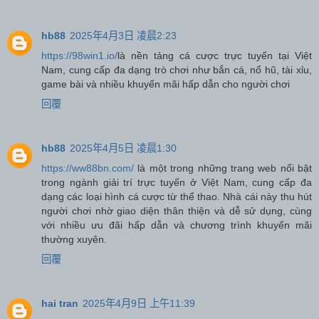
hb88
2025年4月3日 凌晨2:23
https://98win1.io/
là nền tảng cá cược trực tuyến tại Việt
Nam, cung cấp đa dạng trò chơi như bắn cá, nổ hũ, tài xỉu,
game bài và nhiều khuyến mãi hấp dẫn cho người chơi
回覆
hb88
2025年4月5日 凌晨1:30
https://ww88bn.com/
là một trong những trang web nổi bật
trong ngành giải trí trực tuyến ở Việt Nam, cung cấp đa
dạng các loại hình cá cược từ thể thao. Nhà cái này thu hút
người chơi nhờ giao diện thân thiện và dễ sử dụng, cùng
với nhiều ưu đãi hấp dẫn và chương trình khuyến mãi
thường xuyên.
回覆
hai tran
2025年4月9日 上午11:39