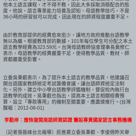
他本土語言課程，才不得不教，因此大多採取消極配合的態
度。他說，語言專業能力培養及認知、母語教學技巧，不是
36小時的研習就可以完成，因此現在的師資程度嚴重不足。
由於教育部提供的經費愈來愈少，讓地方政府推動台語教學
無以為繼。根據教育部的數據，101年每位學生可分配之本土
語言教學經費為323.59元。台灣母語教師協會理事長黃修仁
表示，母語教學的經費嚴重不足，使得教學品質、教材、師
資都嚴重受影響。
立委吳秉叡表示，為了提升本土語言的教學品質，他建議召
開台語國家教師檢定考試籌備會議，讓台語師資檢定法制
化。另外，建立中小學台語教學評鑑機制，督促校內執行台
語教學的成效。吳秉叡也指出，提高本土語言相關經費預
算，設立「專款專用」的機制至關重要，應盡速推行。(台灣
醒報：2012-08-01)
李勤岸：應恢復閩南語師資認證 籌設專責國家語言事務機構
〔記者張振峰台北報導〕民進黨立委吳秉叡、李俊俋昨天舉