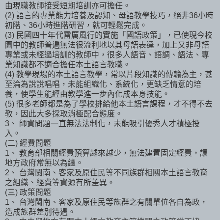
由現職教師接受短期培訓亦可擔任。
(2) 語言的專業能力培養及認知、母語教學技巧，絕非36小時
初階、36小時進階研習，就可輕鬆完成。
(3) 民國四十年代雷厲風行的實施「國語政策」，已使現今校
園中的教師普遍無法很流利地以其母語表達，加上又非母語
專業或未經過培訓的教師中，很多人語音、語調、語法、專
業知識都不適合擔任本土語言教職。
(4) 教學現場的本土語言教學，常以片段知識的傳輸為主，甚
至淪為說說唱唱，未能組織化、系統化，更缺乏情意的培
養，使學生能經由教學進一步內化成本身技能。
(5) 很多老師都是為了學校排給他本土語言課程，才不得不去
教，因此大多採取消極配合態度。
3、 師資問題一直無法法制化，未能吸引優秀人才積極投
入。
(二) 經費問題
1、 教育部相關經費預算越來越少，無法建置固定經費，讓
地方政府常無以為繼。
2、 台灣閩南、客家及原住民等不同族群相關本土語言教育
之組織、經費等資源有所差異。
(三) 政策問題
1、 台灣閩南、客家及原住民等族群之有關單位各自為政，
造成族群差別待遇。