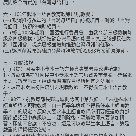
度開始全面實施「台灣母語日」。
六、 101年起本土語言教育政策出現轉變：
(一) 取消推行多年的「台灣母語日」訪視項目，刪減 「台灣
母語日」訪視的補助經費。
(二) 擬自102年起將「國語推行委員會」由教育部三級機構降
級為四級機構，減損推動台灣母語的能量。(杜正勝部長任內
將「國語會」提高層級並增加推動台灣母語的任務。
(三) 逐漸削減原為補助台灣母語教學的2688方案補助經費。
七、 相關法規
(一)《提升國民中小學本土語言師資專業素養改進措施》
1、教育部為提升國民中小學本土語言師資專業素養，確保本
土語言教學品質，達成預期課程目標所制定之法規。
2、規定未受過初階培訓之現職教師，不得擔任本土語言教
學。
3、98年，前教育部長鄭瑞城刪除其中第八條：『未通過本土
語言認證之現職教師，自一百學年度起不得擔任本土語言教
學。』的規定。原條文要求本土語言教師必須要經過教育部
閩南語認證中高級以上，經刪除後，現職教師只要參加研
習，即使不會講、不會寫，還是可以教學生本土語言，這是
嚴重的師資低落癥結。
(二)《教育部補助各縣市政府增置國小教師員額實施計畫》