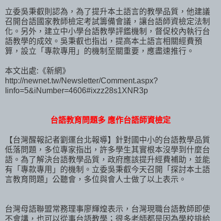
立委吳秉叡則認為，為了提升本土語言的教學品質，他建議
召開台語國家教師檢定考試籌備會議，讓台語師資檢定法制
化。另外，建立中小學台語教學評鑑機制，督促校內執行台
語教學的成效。吳秉叡也指出，提高本土語言相關經費預
算，設立「專款專用」的機制至關重要，應盡速推行。
本文出處:《新網》
http://newnet.tw/Newsletter/Comment.aspx?
Iinfo=5&iNumber=4606#ixzz28s1XNR3p
台語教育問題多 應作台語師資檢定
【台灣醒報記者劉運台北報導】針對國中小的台語教學品質
低落問題，多位專家指出，許多學生其實根本沒學到什麼台
語。為了解決台語教學品質，政府應該提升經費補助，並能
有「專款專用」的機制。立委吳秉叡今天召開「探討本土語
言教育問題」公聽會，多位與會人士做了以上表示。
台灣母語聯盟常務理事廖輝煌表示，台灣現職台語教師即使
不會講，也可以從事台語教學；很多老師都是因為學校排給