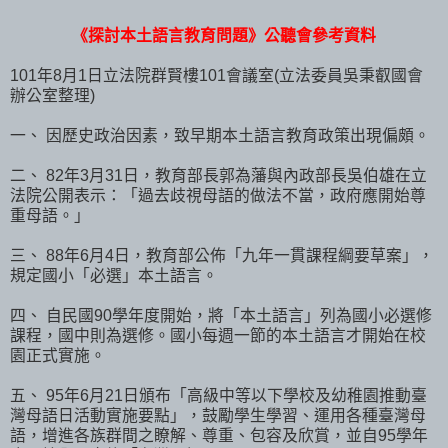
《探討本土語言教育問題》公聽會參考資料
101年8月1日立法院群賢樓101會議室(立法委員吳秉叡國會
辦公室整理)
一、 因歷史政治因素，致早期本土語言教育政策出現偏頗。
二、 82年3月31日，教育部長郭為藩與內政部長吳伯雄在立
法院公開表示：「過去歧視母語的做法不當，政府應開始尊
重母語。」
三、 88年6月4日，教育部公佈「九年一貫課程綱要草案」，
規定國小「必選」本土語言。
四、 自民國90學年度開始，將「本土語言」列為國小必選修
課程，國中則為選修。國小每週一節的本土語言才開始在校
園正式實施。
五、 95年6月21日頒布「高級中等以下學校及幼稚園推動臺
灣母語日活動實施要點」，鼓勵學生學習、運用各種臺灣母
語，增進各族群間之瞭解、尊重、包容及欣賞，並自95學年