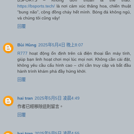
https://bsports.tech/
là nơi cảm xúc thăng hoa, chiến thuật
“bung não”, cộng đồng cháy hết mình. Bóng đá không ngủ,
và chúng tôi cũng vậy!
回覆
Bùi Hùng
2025年5月4日 晚上8:07
R777
hoạt động ổn định trên cả điện thoại lẫn máy tính,
giúp bạn linh hoạt chơi mọi lúc mọi nơi. Không cần cài đặt,
không yêu cầu cấu hình cao – chỉ cần truy cập và bắt đầu
hành trình khám phá đầy hứng khởi.
回覆
hai tran
2025年5月5日 凌晨4:49
作者已經移除這則留言。
回覆
hai tran
2025年5月5日 凌晨4:55