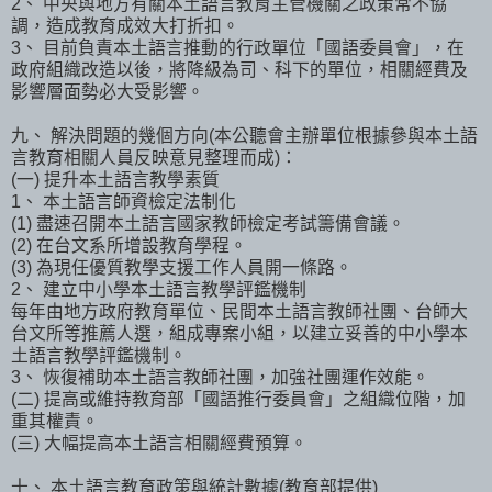
2、 中央與地方有關本土語言教育主管機關之政策常不協
調，造成教育成效大打折扣。
3、 目前負責本土語言推動的行政單位「國語委員會」，在
政府組織改造以後，將降級為司、科下的單位，相關經費及
影響層面勢必大受影響。
九、 解決問題的幾個方向(本公聽會主辦單位根據參與本土語
言教育相關人員反映意見整理而成)：
(一) 提升本土語言教學素質
1、 本土語言師資檢定法制化
(1) 盡速召開本土語言國家教師檢定考試籌備會議。
(2) 在台文系所增設教育學程。
(3) 為現任優質教學支援工作人員開一條路。
2、 建立中小學本土語言教學評鑑機制
每年由地方政府教育單位、民間本土語言教師社團、台師大
台文所等推薦人選，組成專案小組，以建立妥善的中小學本
土語言教學評鑑機制。
3、 恢復補助本土語言教師社團，加強社團運作效能。
(二) 提高或維持教育部「國語推行委員會」之組織位階，加
重其權責。
(三) 大幅提高本土語言相關經費預算。
十、 本土語言教育政策與統計數據(教育部提供)