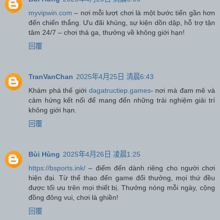
myvipwin.com
– nơi mỗi lượt chơi là một bước tiến gần hơn
đến chiến thắng. Ưu đãi khủng, sự kiện dồn dập, hỗ trợ tận
tâm 24/7 – chơi thả ga, thưởng về không giới hạn!
回覆
TranVanChan
2025年4月25日 清晨6:43
Khám phá thế giới
dagatructiep.games
- nơi mà đam mê và
cảm hứng kết nối để mang đến những trải nghiệm giải trí
không giới hạn.
回覆
Bùi Hùng
2025年4月26日 凌晨1:25
https://bsports.ink/
– điểm đến dành riêng cho người chơi
hiện đại. Từ thể thao đến game đổi thưởng, mọi thứ đều
được tối ưu trên mọi thiết bị. Thưởng nóng mỗi ngày, cộng
đồng đông vui, chơi là ghiền!
回覆