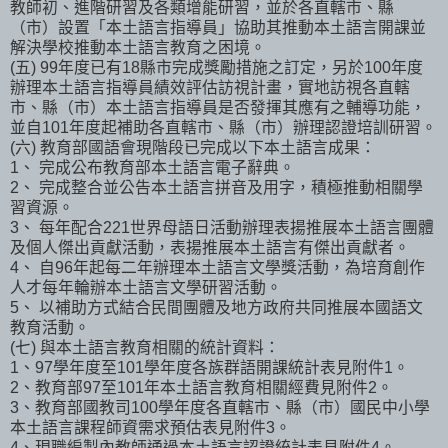
教師初、進階研習及各類增能研習，並於各直轄市、縣
（市）設置「本土語言指導員」協助其推動本土語言開課並
解決學校推動本土語言教育之困境。
(五) 99年度已有18縣市完成獎勵措施之訂定，另於100年度
辦理本土語言指導員績效評估訪視計畫，實地訪視各直轄
市、縣（市）本土語言指導員是否發揮其應有之輔導功能，
並自101年度起補助各直轄市、縣（市）辦理認證培訓研習。
(六) 教育部國語會現階段已完成以下本土語言成果：
1、 完成公布教育部本土語言電子辭典。
2、 完成整合並公告本土語言拼音及用字，積極推動相關學
習資源。
3、 每年配合221世界母語日活動辦理表揚推展本土語言團體
及個人傑出貢獻活動，表揚推展本土語言有傑出貢獻者。
4、 自96年起每二年辦理本土語言文學獎活動，為培育創作
人才每年輪辦本土語言文學研習活動。
5、 以補助方式結合民間團體及地方政府共同推展本國語文
教育活動。
(七) 與本土語言教育相關的統計資料：
1、97學年度至101學年度各族群語開課統計表見附件1。
2、教育部97至101年本土語言教育相關經費見附件2。
3、教育部國教司100學年度各直轄市、縣（市）國民中小學
本土語言課程師資需求預估表見附件3。
4、現職編製內教師通過本土語言認證統計表見附件4。