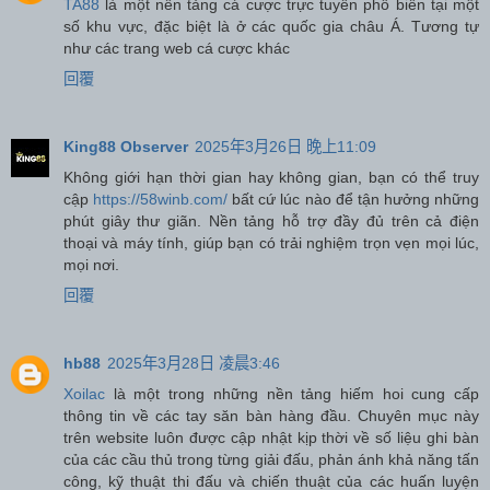
TA88
là một nền tảng cá cược trực tuyến phổ biến tại một
số khu vực, đặc biệt là ở các quốc gia châu Á. Tương tự
như các trang web cá cược khác
回覆
King88 Observer
2025年3月26日 晚上11:09
Không giới hạn thời gian hay không gian, bạn có thể truy
cập
https://58winb.com/
bất cứ lúc nào để tận hưởng những
phút giây thư giãn. Nền tảng hỗ trợ đầy đủ trên cả điện
thoại và máy tính, giúp bạn có trải nghiệm trọn vẹn mọi lúc,
mọi nơi.
回覆
hb88
2025年3月28日 凌晨3:46
Xoilac
là một trong những nền tảng hiếm hoi cung cấp
thông tin về các tay săn bàn hàng đầu. Chuyên mục này
trên website luôn được cập nhật kịp thời về số liệu ghi bàn
của các cầu thủ trong từng giải đấu, phản ánh khả năng tấn
công, kỹ thuật thi đấu và chiến thuật của các huấn luyện