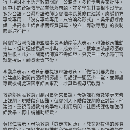
行「探討本土語言教育問題」公聽會，多位學者專家批評，
國中小的台語教學品質低落問題，許多學生其實根本沒學到
多少台語。台灣母語教師協會理事長黃修仁建議，應編預算
專款專用，「沒有專款專用，只會淪為形式」。吳秉叡呼應
說，提高本土語言相關經費預算，設立「專款專用」的機制
應盡速推行。
與會的台灣母語聯盟理事長李勤岸等人表示，母語教育推動
十年，但每週僅授課一小時，成效不佳，根本無法讓母語教
育生根。此外，閩南語師資不需認證，只要三十六小時研習
就能授課，師資素質下滑。
李勤岸表示，教育部要提振母語教育，「做得到要先做」。
他建議恢復閩南語師資認證、母語課一週至少二堂，並籌設
專責機構處理國家語言事務，才算重視母語教育。
教育部國民教育司副司長鄭來長說，母語課程時數變更需修
正課綱，現階段有困難，但會列入下階段課綱修正討論。他
建議，重視母語教育的學校可利用晨間、社團或課後加強母
語教學，再申請補助經費。
黃修仁表示，母語教育「愈走愈回頭」，教育部提供的經費
愈來愈少，讓地方政府推動台語教學無以為繼，母語教學的