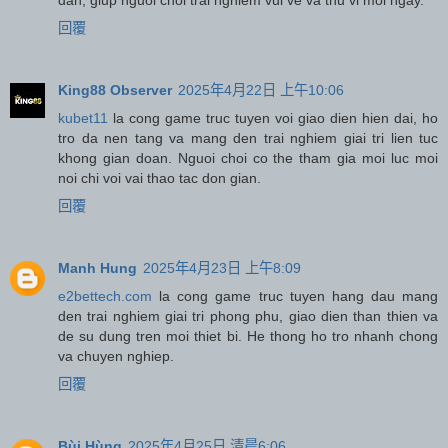
回覆
King88 Observer
2025年4月22日 上午10:06
kubet11
la cong game truc tuyen voi giao dien hien dai, ho
tro da nen tang va mang den trai nghiem giai tri lien tuc
khong gian doan. Nguoi choi co the tham gia moi luc moi
noi chi voi vai thao tac don gian.
回覆
Manh Hung
2025年4月23日 上午8:09
e2bettech.com
la cong game truc tuyen hang dau mang
den trai nghiem giai tri phong phu, giao dien than thien va
de su dung tren moi thiet bi. He thong ho tro nhanh chong
va chuyen nghiep.
回覆
Bùi Hùng
2025年4月25日 清晨6:06