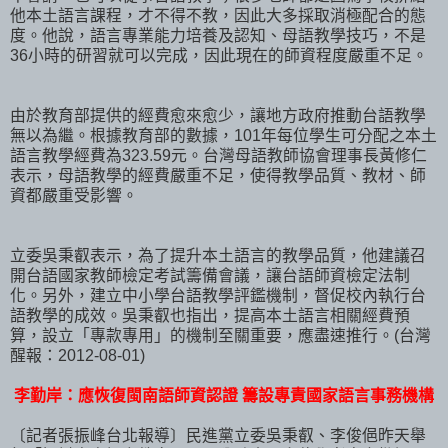
他本土語言課程，才不得不教，因此大多採取消極配合的態
度。他說，語言專業能力培養及認知、母語教學技巧，不是
36小時的研習就可以完成，因此現在的師資程度嚴重不足。
由於教育部提供的經費愈來愈少，讓地方政府推動台語教學
無以為繼。根據教育部的數據，101年每位學生可分配之本土
語言教學經費為323.59元。台灣母語教師協會理事長黃修仁
表示，母語教學的經費嚴重不足，使得教學品質、教材、師
資都嚴重受影響。
立委吳秉叡表示，為了提升本土語言的教學品質，他建議召
開台語國家教師檢定考試籌備會議，讓台語師資檢定法制
化。另外，建立中小學台語教學評鑑機制，督促校內執行台
語教學的成效。吳秉叡也指出，提高本土語言相關經費預
算，設立「專款專用」的機制至關重要，應盡速推行。(台灣
醒報：2012-08-01)
李勤岸：應恢復閩南語師資認證 籌設專責國家語言事務機構
〔記者張振峰台北報導〕民進黨立委吳秉叡、李俊俋昨天舉