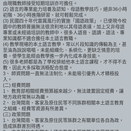
由現職教師接受短期培訓亦可擔任。
(2) 語言的專業能力培養及認知、母語教學技巧，絕非36小時
初階、36小時進階研習，就可輕鬆完成。
(3) 民國四十年代雷厲風行的實施「國語政策」，已使現今校
園中的教師普遍無法很流利地以其母語表達，加上又非母語
專業或未經過培訓的教師中，很多人語音、語調、語法、專
業知識都不適合擔任本土語言教職。
(4) 教學現場的本土語言教學，常以片段知識的傳輸為主，甚
至淪為說說唱唱，未能組織化、系統化，更缺乏情意的培
養，使學生能經由教學進一步內化成本身技能。
(5) 很多老師都是為了學校排給他本土語言課程，才不得不去
教，因此大多採取消極配合態度。
3、 師資問題一直無法法制化，未能吸引優秀人才積極投
入。
(二) 經費問題
1、 教育部相關經費預算越來越少，無法建置固定經費，讓
地方政府常無以為繼。
2、 台灣閩南、客家及原住民等不同族群相關本土語言教育
之組織、經費等資源有所差異。
(三) 政策問題
1、 台灣閩南、客家及原住民等族群之有關單位各自為政，
造成族群差別待遇。