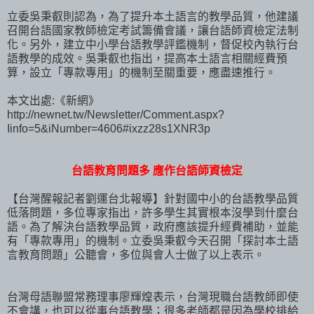
立委吳秉叡則認為，為了提升本土語言的教學品質，他建議
召開台語國家教師檢定考試籌備會議，讓台語師資檢定法制
化。另外，建立中小學台語教學評鑑機制，督促校內執行台
語教學的成效。吳秉叡也指出，提高本土語言相關經費預
算，設立「專款專用」的機制至關重要，應盡速推行。
本文出處:《新網》
http://newnet.tw/Newsletter/Comment.aspx?
Iinfo=5&iNumber=4606#ixzz28s1XNR3p
台語教育問題多 應作台語師資檢定
【台灣醒報記者劉運台北報導】針對國中小的台語教學品質
低落問題，多位專家指出，許多學生其實根本沒學到什麼台
語。為了解決台語教學品質，政府應該提升經費補助，並能
有「專款專用」的機制。立委吳秉叡今天召開「探討本土語
言教育問題」公聽會，多位與會人士做了以上表示。
台灣母語聯盟常務理事廖輝煌表示，台灣現職台語教師即使
不會講，也可以從事台語教學；很多老師都是因為學校排給