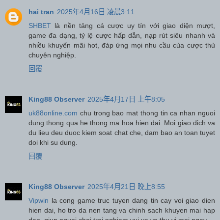
hai tran
2025年4月16日 凌晨3:11
SHBET
là nền tảng cá cược uy tín với giao diện mượt,
game đa dạng, tỷ lệ cược hấp dẫn, nạp rút siêu nhanh và
nhiều khuyến mãi hot, đáp ứng mọi nhu cầu của cược thủ
chuyên nghiệp.
回覆
King88 Observer
2025年4月17日 上午8:05
uk88online.com
chu trong bao mat thong tin ca nhan nguoi
dung thong qua he thong ma hoa hien dai. Moi giao dich va
du lieu deu duoc kiem soat chat che, dam bao an toan tuyet
doi khi su dung.
回覆
King88 Observer
2025年4月21日 晚上8:55
Vipwin
la cong game truc tuyen dang tin cay voi giao dien
hien dai, ho tro da nen tang va chinh sach khuyen mai hap
dan, giup nguoi choi trai nghiem vui ve va thu vi moi ngay.