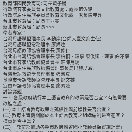
教育部國民教育司: 司長黃子騰
行政院客家委員會文化教育處：處長范佐銘
行政院原住民族委員會教育文化處：處長陳坤昇
台北市教育局：局長丁亞雯
新北市教育局：局長○○○
學者專家：
台灣母語聯盟理事長 李勤岸(台師大臺文系主任)
台灣母語聯盟常務理事 廖輝煌
台灣母語教師協會理事長 黃修仁
台北市台灣語協會理事長 李柏桐、理事 東俊卿、理事 許澤耀
台北市客家語教師協會會長 莊陳月琇
台北市原住民族教師協會理事長烏巴赫.尤紀
台灣母語教育學會理事長 張淑真
基隆市母語教師協會理事長 鄒文雄
宜蘭母語教師協會理事長 廖素連
討論議題:
一、 各級政府執行本土語言教育的政策是否合宜？有無需要
改進之處？
(一) 本土語言教育政策之延續性與前瞻性是否合宜？
(二) 教育主管機關關於本土語言教育之組織編制是否適宜？
權責是否相當？
(三) 「教育部補助各縣市政府增置國小教師員額實施計畫」