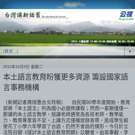
▼
2012年10月9日 星期二
本土語言教育盼獲更多資源 籌設國家語
言事務機構
〔新網記者周煊惠台北特稿〕 自民國90學年度開始，教育
部將「本土語言」列為國小必選修課程；然而一星期僅僅一
節課的本土語言教學，授課老師通常為各班老師，教學能
力、教育專業皆不足，上課方式僅播放錄音帶，造成學生縱
使花了小學六年學習了台語，仍然不會說的情形。今日於立
法院召開《探討本土語言教育問題》公聽會，由吳秉叡、李