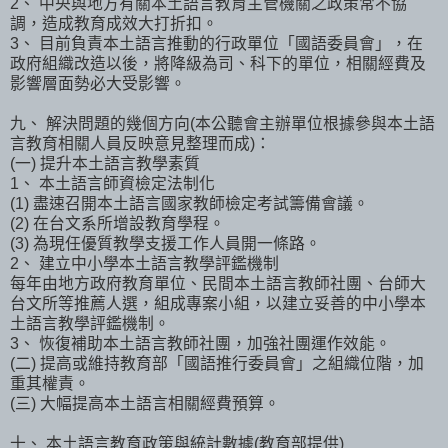
2、 中央與地方有關本土語言教育主管機關之政策常不協
調，造成教育成效大打折扣。
3、 目前負責本土語言推動的行政單位「國語委員會」，在
政府組織改造以後，將降級為司、科下的單位，相關經費及
影響層面勢必大受影響。
九、 解決問題的幾個方向(本公聽會主辦單位根據參與本土語
言教育相關人員反映意見整理而成)：
(一) 提升本土語言教學素質
1、 本土語言師資檢定法制化
(1) 盡速召開本土語言國家教師檢定考試籌備會議。
(2) 在台文系所增設教育學程。
(3) 為現任優質教學支援工作人員開一條路。
2、 建立中小學本土語言教學評鑑機制
每年由地方政府教育單位、民間本土語言教師社團、台師大
台文所等推薦人選，組成專案小組，以建立妥善的中小學本
土語言教學評鑑機制。
3、 恢復補助本土語言教師社團，加強社團運作效能。
(二) 提高或維持教育部「國語推行委員會」之組織位階，加
重其權責。
(三) 大幅提高本土語言相關經費預算。
十、 本土語言教育政策與統計數據(教育部提供)