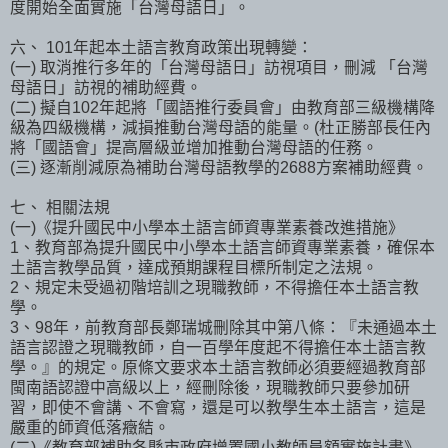
度開始全面實施「台灣母語日」。
六、 101年起本土語言教育政策出現轉變：
(一) 取消推行多年的「台灣母語日」訪視項目，刪減 「台灣
母語日」訪視的補助經費。
(二) 擬自102年起將「國語推行委員會」由教育部三級機構降
級為四級機構，減損推動台灣母語的能量。(杜正勝部長任內
將「國語會」提高層級並增加推動台灣母語的任務。
(三) 逐漸削減原為補助台灣母語教學的2688方案補助經費。
七、 相關法規
(一)《提升國民中小學本土語言師資專業素養改進措施》
1、教育部為提升國民中小學本土語言師資專業素養，確保本
土語言教學品質，達成預期課程目標所制定之法規。
2、規定未受過初階培訓之現職教師，不得擔任本土語言教
學。
3、98年，前教育部長鄭瑞城刪除其中第八條：『未通過本土
語言認證之現職教師，自一百學年度起不得擔任本土語言教
學。』的規定。原條文要求本土語言教師必須要經過教育部
閩南語認證中高級以上，經刪除後，現職教師只要參加研
習，即使不會講、不會寫，還是可以教學生本土語言，這是
嚴重的師資低落癥結。
(二)《教育部補助各縣市政府增置國小教師員額實施計畫》