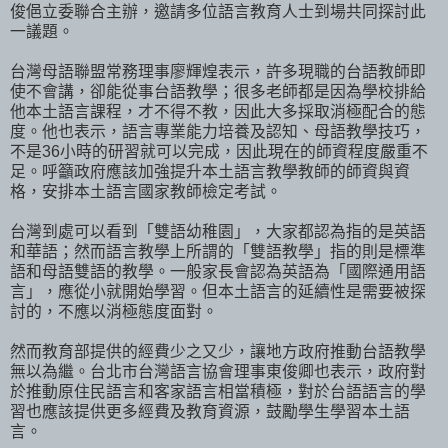
俊俋立委聯合主辦，邀請多位語言教育人士到場共同探討此
一議題。
台灣母語聯盟常務理事廖輝煌表示，許多現職的台語教師即
使不會講，卻能從事台語教學；很多老師都是因為學校排給
他本土語言課程，才不得不教，因此大多採取消極配合的態
度。他也表示，語言專業能力培養及認知、母語教學技巧，
不是36小時的研習就可以完成，因此現在的師資程度嚴重不
足。呼籲政府應該加強提升本土語言教學教師的師資與資
格，安排本土語言國家教師檢定考試。
台灣到處可以看到「雙語幼稚園」，大家都認為指的是英語
和華語；然而語言教學上所謂的「雙語教學」指的則是標準
語和母語雙語的教學。一般家長會認為英語為「國際通用語
言」，應從小就開始學習。但本土語言的延續性是需要被探
討的，不應以消極態度面對。
然而教育部提供的經費少之又少，讓地方政府推動台語教學
無以為繼。台北市台灣語言協會理事東俊卿也表示，政府對
於推動原住民語言和客家語言相當積極，對於台語語言的學
習也應該提供更多經費及教育資源，鼓勵學生學習本土語
言。