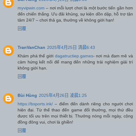
myvipwin.com
– nơi mỗi lượt chơi là một bước tiến gần hơn
đến chiến thắng. Ưu đãi khủng, sự kiện dồn dập, hỗ trợ tận
tâm 24/7 – chơi thả ga, thưởng về không giới hạn!
回覆
TranVanChan
2025年4月25日 清晨6:43
Khám phá thế giới
dagatructiep.games
- nơi mà đam mê và
cảm hứng kết nối để mang đến những trải nghiệm giải trí
không giới hạn.
回覆
Bùi Hùng
2025年4月26日 凌晨1:25
https://bsports.ink/
– điểm đến dành riêng cho người chơi
hiện đại. Từ thể thao đến game đổi thưởng, mọi thứ đều
được tối ưu trên mọi thiết bị. Thưởng nóng mỗi ngày, cộng
đồng đông vui, chơi là ghiền!
回覆