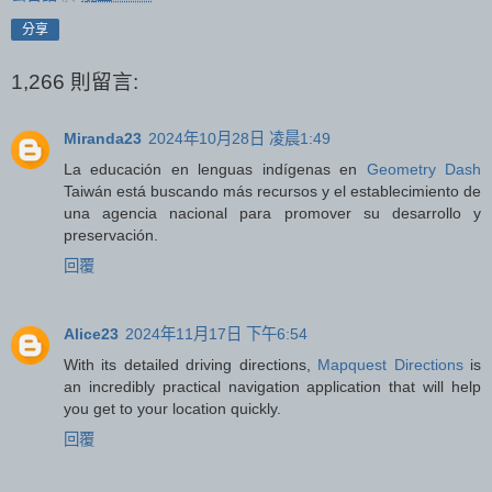
分享
1,266 則留言:
Miranda23
2024年10月28日 凌晨1:49
La educación en lenguas indígenas en
Geometry Dash
Taiwán está buscando más recursos y el establecimiento de
una agencia nacional para promover su desarrollo y
preservación.
回覆
Alice23
2024年11月17日 下午6:54
With its detailed driving directions,
Mapquest Directions
is
an incredibly practical navigation application that will help
you get to your location quickly.
回覆