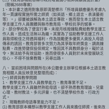
（簡稱2688專案）
1、本計畫之適用對象原即清楚標示「所增員額應優先考慮九
年一貫課程實施所需之師資（如英語、鄉土語言、表演藝術
等）。」卻屢被誤解為本土語言專款，進而發生本土語言教
學支援工作人員團體與縣市教育局、學校抗爭的憾事。
2、部分學校為了便宜行事，未按月核撥鐘點費給教學支援工
作人員，造成生活無以為繼。其實為了協助教學支援工作人
員取得較佳之待遇與福利，作為鼓勵更多優質人員投入母語
傳承的誘因，教育部曾多次努力為其爭取年終獎金、調高鐘
點費、改進勞健保投保規定。惟因其不具教師身分，礙於法
令，無法給予有效協助，進而使很多人員對於未來發展缺乏
信心，不得不捨棄教職，另尋出路。
八、 當前困境與問題所在(本公聽會主辦單位根據本土語言教
育相關人員反映意見整理而成)：
(一) 師資與教學問題
1、 教學支援工作人員教學能力、教育專業不足。
教學支援工作人員雖然熟稔母語，卻不熟悉教育理論、兒童
心理、教材教法、多元評量，也不清楚學校作息、行政方
式。
2、 現職教師母語專業能力不足。
(1) 教育部原本構想以教學支援工作人員來擔任師資，後來改