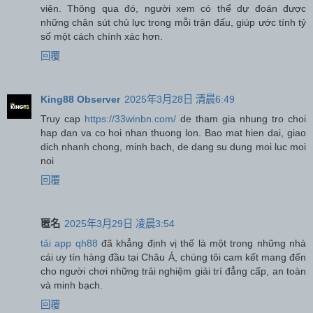
viên. Thông qua đó, người xem có thể dự đoán được
những chân sút chủ lực trong mỗi trận đấu, giúp ước tính tỷ
số một cách chính xác hơn.
回覆
King88 Observer
2025年3月28日 清晨6:49
Truy cap
https://33winbn.com/
de tham gia nhung tro choi
hap dan va co hoi nhan thuong lon. Bao mat hien dai, giao
dich nhanh chong, minh bach, de dang su dung moi luc moi
noi
回覆
匿名
2025年3月29日 凌晨3:54
tải app qh88
đã khẳng định vị thế là một trong những nhà
cái uy tín hàng đầu tại Châu Á, chúng tôi cam kết mang đến
cho người chơi những trải nghiệm giải trí đẳng cấp, an toàn
và minh bạch.
回覆