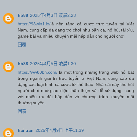
hb88
2025年4月3日 凌晨2:23
https://98win1.io/
là nền tảng cá cược trực tuyến tại Việt
Nam, cung cấp đa dạng trò chơi như bắn cá, nổ hũ, tài xỉu,
game bài và nhiều khuyến mãi hấp dẫn cho người chơi
回覆
hb88
2025年4月5日 凌晨1:30
https://ww88bn.com/
là một trong những trang web nổi bật
trong ngành giải trí trực tuyến ở Việt Nam, cung cấp đa
dạng các loại hình cá cược từ thể thao. Nhà cái này thu hút
người chơi nhờ giao diện thân thiện và dễ sử dụng, cùng
với nhiều ưu đãi hấp dẫn và chương trình khuyến mãi
thường xuyên.
回覆
hai tran
2025年4月9日 上午11:39