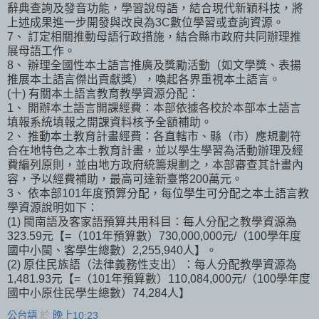
辭典查詢及發音功能，學習說母語，結合現代新穎科技，將
上述成果進一步開發與改良為3C數位學習或查詢資源。
7、 訂定相關推動母語行政措施，結合縣市政府共同辦理推
展母語工作。
8、 辦理全國性本土語言推廣及獎勵活動（如文學獎、表揚
推展本土語言傑出貢獻獎），喚起各界重視本土語言。
(十) 有關本土語言教育教學資源分配：
1、 開辦本土語言開課經費：本部依據各校於本部本土語言
填報系統填報之開課資料核予全額補助。
2、 推動本土教育計畫經費：各直轄市、縣（市）應規劃符
合在地特色之本土教育計畫，並以學生學習為活動辦理及經
費編列原則，並由地方政府統籌規劃之，本部審查其計畫內
容，予以經費補助，最高可達新臺幣200萬元。
3、 依本部101年度預算分配，每位學生可分配之本土語言教
學資源說明如下：
(1) 閩南語及客家語預算共用科目：每人分配之教學資源為
323.59元【=（101年預算數）730,000,000元/（100學年度
國中小閩、客學生總數）2,255,940人】。
(2) 原住民族語（法律義務性支出）：每人分配教學資源為
1,481.93元【=（101年預算數）110,084,000元/（100學年度
國中小原住民學生總數）74,284人】
公台語
於
晚上10:23