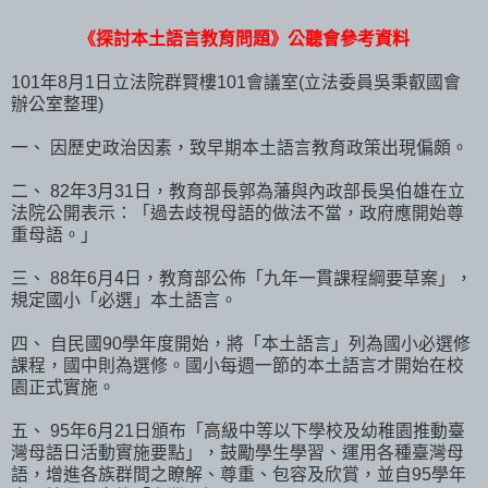
《探討本土語言教育問題》公聽會參考資料
101年8月1日立法院群賢樓101會議室(立法委員吳秉叡國會
辦公室整理)
一、 因歷史政治因素，致早期本土語言教育政策出現偏頗。
二、 82年3月31日，教育部長郭為藩與內政部長吳伯雄在立
法院公開表示：「過去歧視母語的做法不當，政府應開始尊
重母語。」
三、 88年6月4日，教育部公佈「九年一貫課程綱要草案」，
規定國小「必選」本土語言。
四、 自民國90學年度開始，將「本土語言」列為國小必選修
課程，國中則為選修。國小每週一節的本土語言才開始在校
園正式實施。
五、 95年6月21日頒布「高級中等以下學校及幼稚園推動臺
灣母語日活動實施要點」，鼓勵學生學習、運用各種臺灣母
語，增進各族群間之瞭解、尊重、包容及欣賞，並自95學年