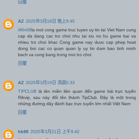
回覆
AZ
2025年3月18日 晚上9:45
iWin68
la mot cong game truc tuyen uy tin tai Viet Nam cung
cap da dang cac tro choi nhu tai xiu no hu game bai va
nhieu tro choi khac Cong game nay duoc cap phep hoat
dong boi cac co quan quan ly uy tin dam bao tinh minh
bach va cong bang trong moi tro choi
回覆
AZ
2025年3月19日 清晨5:33
TIPCLUB
là tên miền liên quan đến game bài trực tuyến
Rikvip, sau này đổi tên thành TipClub. Đây là một trong
những đường dây đánh bạc trực tuyến lớn nhất Việt Nam
回覆
hb88
2025年3月21日 上午9:42