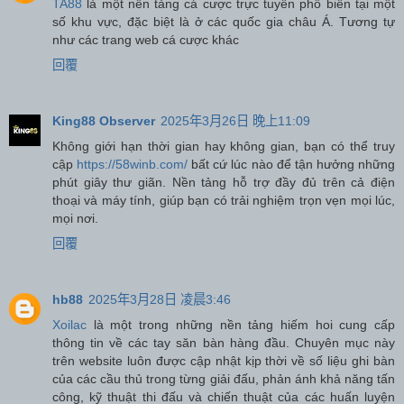
TA88
là một nền tảng cá cược trực tuyến phổ biến tại một
số khu vực, đặc biệt là ở các quốc gia châu Á. Tương tự
như các trang web cá cược khác
回覆
King88 Observer
2025年3月26日 晚上11:09
Không giới hạn thời gian hay không gian, bạn có thể truy
cập
https://58winb.com/
bất cứ lúc nào để tận hưởng những
phút giây thư giãn. Nền tảng hỗ trợ đầy đủ trên cả điện
thoại và máy tính, giúp bạn có trải nghiệm trọn vẹn mọi lúc,
mọi nơi.
回覆
hb88
2025年3月28日 凌晨3:46
Xoilac
là một trong những nền tảng hiếm hoi cung cấp
thông tin về các tay săn bàn hàng đầu. Chuyên mục này
trên website luôn được cập nhật kịp thời về số liệu ghi bàn
của các cầu thủ trong từng giải đấu, phản ánh khả năng tấn
công, kỹ thuật thi đấu và chiến thuật của các huấn luyện