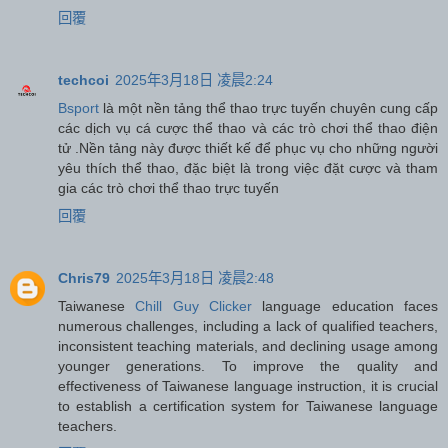
回覆
techcoi
2025年3月18日 凌晨2:24
Bsport
là một nền tảng thể thao trực tuyến chuyên cung cấp
các dịch vụ cá cược thể thao và các trò chơi thể thao điện
tử .Nền tảng này được thiết kế để phục vụ cho những người
yêu thích thể thao, đặc biệt là trong việc đặt cược và tham
gia các trò chơi thể thao trực tuyến
回覆
Chris79
2025年3月18日 凌晨2:48
Taiwanese
Chill Guy Clicker
language education faces
numerous challenges, including a lack of qualified teachers,
inconsistent teaching materials, and declining usage among
younger generations. To improve the quality and
effectiveness of Taiwanese language instruction, it is crucial
to establish a certification system for Taiwanese language
teachers.