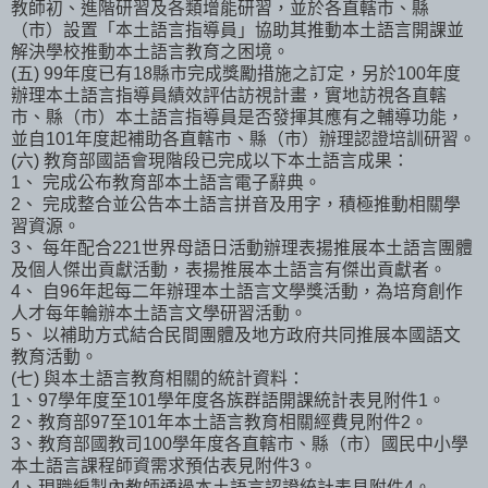
教師初、進階研習及各類增能研習，並於各直轄市、縣
（市）設置「本土語言指導員」協助其推動本土語言開課並
解決學校推動本土語言教育之困境。
(五) 99年度已有18縣市完成獎勵措施之訂定，另於100年度
辦理本土語言指導員績效評估訪視計畫，實地訪視各直轄
市、縣（市）本土語言指導員是否發揮其應有之輔導功能，
並自101年度起補助各直轄市、縣（市）辦理認證培訓研習。
(六) 教育部國語會現階段已完成以下本土語言成果：
1、 完成公布教育部本土語言電子辭典。
2、 完成整合並公告本土語言拼音及用字，積極推動相關學
習資源。
3、 每年配合221世界母語日活動辦理表揚推展本土語言團體
及個人傑出貢獻活動，表揚推展本土語言有傑出貢獻者。
4、 自96年起每二年辦理本土語言文學獎活動，為培育創作
人才每年輪辦本土語言文學研習活動。
5、 以補助方式結合民間團體及地方政府共同推展本國語文
教育活動。
(七) 與本土語言教育相關的統計資料：
1、97學年度至101學年度各族群語開課統計表見附件1。
2、教育部97至101年本土語言教育相關經費見附件2。
3、教育部國教司100學年度各直轄市、縣（市）國民中小學
本土語言課程師資需求預估表見附件3。
4、現職編製內教師通過本土語言認證統計表見附件4。