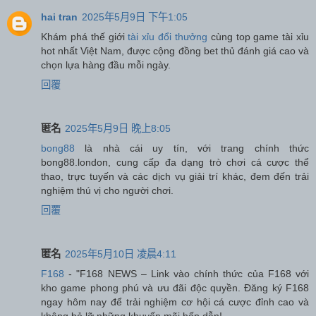
hai tran
2025年5月9日 下午1:05
Khám phá thế giới
tài xỉu đổi thưởng
cùng top game tài xỉu
hot nhất Việt Nam, được cộng đồng bet thủ đánh giá cao và
chọn lựa hàng đầu mỗi ngày.
回覆
匿名
2025年5月9日 晚上8:05
bong88
là nhà cái uy tín, với trang chính thức
bong88.london, cung cấp đa dạng trò chơi cá cược thể
thao, trực tuyến và các dịch vụ giải trí khác, đem đến trải
nghiệm thú vị cho người chơi.
回覆
匿名
2025年5月10日 凌晨4:11
F168
- "F168 NEWS – Link vào chính thức của F168 với
kho game phong phú và ưu đãi độc quyền. Đăng ký F168
ngay hôm nay để trải nghiệm cơ hội cá cược đỉnh cao và
không bỏ lỡ những khuyến mãi hấp dẫn!