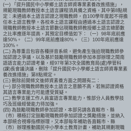
(一) 「提升國民中小學鄉土語言師資專業素養改進措施」，
規範現職教師教授本土語言課程須具備之資格，其中第8點規
定：未通過本土語言認證之現職教師，自100學年度起不得擔
任本土語言教學。各校本土語言課程由通過本土語言認證之
現職教師教授本土語言節數佔現職教師教授鄉土語言總節數
之比率應逐年提高，其預定目標值如下：（一）98年底前應
達50%。（二）99年底前應達80%。（三）100年底前應達
100%。
(二) 為尊重且包容各種拼音系統，避免產生強迫現職教師參
加認證之爭議，以及基於鼓勵現職教師參加本部辦理之閩南
語語言能力認證考量，經97年第3次全國教育局(處)學管科
(課)長會議決議，刪除「提升國民中小學鄉土語言師資專業素
養改進措施」第8點規定。
(三) 刪除前開條文後師資素養方面之問題有二：
(一) 部分現職教師教授本土語言之意願不高，若無認證資格
其語言專業能力可能遭受質疑。
(二) 教學支援工作人員富語言專業能力，惟部分人員教學技
巧及班級經營能力待加強。
(四) 為鼓勵現職教師參加認證，本部另請各直轄市、縣
（市）積極訂定鼓勵現職教師參加認證之獎勵措施，並納入
本部統合視導指標辦理，又本部每年補助各直轄市、縣
（市）辦理推動國民中小學本土教育計畫，補助其規劃現職