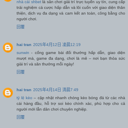
nhà cái shbet
là sân chơi giải trí trực tuyến uy tín, cung cấp
trải nghiệm cá cược hấp dẫn và lôi cuốn với giao diện thân
thiện, dịch vụ đa dạng và cam kết an toàn, công bằng cho
người chơi.
回覆
hai tran
2025年4月12日 凌晨12:19
sunwin
- cổng game bài đổi thưởng hấp dẫn, giao diện
mượt mà, game đa dạng, chơi là mê – nơi bạn thỏa sức
giải trí và săn thưởng mỗi ngày!
回覆
hai tran
2025年4月14日 清晨7:49
tỷ lệ kèo
– cập nhật nhanh chóng kèo bóng đá từ các nhà
cái hàng đầu, hỗ trợ soi kèo chính xác, phù hợp cho cả
người mới lẫn dân chơi chuyên nghiệp.
回覆