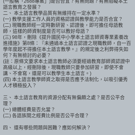
(一般稱「2688專案」)是否合宜？有無問題？有無阻礙本土
語言教育之發展？
二、 本土語言教學品質有無維持在一定水準？
(一) 教學支援工作人員的資格認證與教學能力是否合宜？
(二) 現職教師經一定時數研習、認證後，即可擔任母語教
師，這樣的師資制度是否可以教好母語？
(三) 98年，刪除《提升國民中小學本土語言師資專業素養改
進措施》第8條：『未通過本土語言認證之現職教師，自一百
學年度起不得擔任本土語言教學。』的規定後之利弊得失如
何？有無檢討的必要？
(註：原條文要求本土語言教師必須要經過教育部師資認證中
高級以上，經刪除後，現職教師只要參加研習，即使不會
講、不會寫，還是可以教學生本土語言。)
(四) 本土語言教學師資之取得是否應予法制化，以吸引優秀
人才積極投入？
三、 本土語言教育的資源分配有無偏頗之處？是否公平合
理？
(一) 總體經費是否允當？
(二) 各語族間之經費比例是否公平合理？
四、 還有哪些問題與困難？應如何解決？