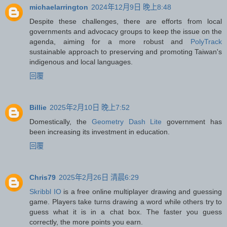
michaelarrington
2024年12月9日 晚上8:48
Despite these challenges, there are efforts from local
governments and advocacy groups to keep the issue on the
agenda, aiming for a more robust and
PolyTrack
sustainable approach to preserving and promoting Taiwan's
indigenous and local languages.
回覆
Billie
2025年2月10日 晚上7:52
Domestically, the
Geometry Dash Lite
government has
been increasing its investment in education.
回覆
Chris79
2025年2月26日 清晨6:29
Skribbl IO
is a free online multiplayer drawing and guessing
game. Players take turns drawing a word while others try to
guess what it is in a chat box. The faster you guess
correctly, the more points you earn.