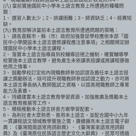
(八) 當前實施國民中小學本土語言教育上所遭遇的種種問
題：
1、 選習人數太少；2、排課困難；3、師資缺乏；4、經費短
缺。
(九) 教育部解決當前本土語言教育所遭遇問題的策略：
1、 請各直轄市、縣（市）政府加強督促學校應依本部「國
民中小學開設本土語言選修課程應注意事項」之相關規定辦
理國民中小學本土語言課程。
2、 落實本土語言指導員到校輔導訪視之機制，確實輔導學
校實施本土語言教學，避免產生未依課表授課或將課程挪做
他用之情事。
3、 鼓勵學校訂定校內現職教師參加認證及擔任本土語言授
課之獎勵辦法，除可提升現職教師參加認證之動力，亦可將
本土語言專長納入教師甄試之資格，以提高現職教師之專業
能力及素養。
4、 持續建置本土語言教育學習資源，加強推廣及獎勵本土
語言教育推展等工作。
5、 積極推動本土語言拼音方案學習配套。
6、 為利社會大眾熟悉、善用本土語言，並配合國中小九年
一貫課程語文領域教學實施之需，賡續擴充本土語言電子辭
典：《臺灣閩南語常用詞辭典》、《臺灣客家語常用詞辭
典》及《臺灣原住民族語言歷史文化大辭典》，民眾可透過