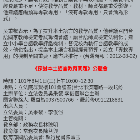
經費嚴重不足，使得教學品質、教材、師資都嚴重受影響。
他建議應編預算專款專用，「沒有專款專用，只會淪為形
式」。
吳秉叡表示，為了提升本土語言的教學品質，他建議召開台
語國家教師檢定考試籌備會議，讓台語師資檢定法制化；建
立中小學台語教學評鑑機制，督促校內執行台語教學的成
效。他也指出，提高本土語言相關經費預算，設立「專款專
用」的機制至關重要，應盡速推行。(台灣時報：2012-08-02)
《探討本土語言教育問題》公聽會
時間：101年8月1日(三)上午10:00~12:30
地點：立法院群賢樓101會議室(台北市濟南路一段1號)
主辦單位：立法委員吳秉叡 李俊俋聯合主辦
國會聯絡人: 羅益智0937500766 、羅毅修0911218831
出席人員 ：
立法委員：吳秉叡、李俊俋
主管機關：
教育部：政務次長林聰明
教育部：常務次長陳益興
教育部國語委員會: 執行秘書陳雪玉