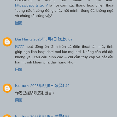
https://bsports.tech/
là nơi cảm xúc thăng hoa, chiến thuật
“bung não”, cộng đồng cháy hết mình. Bóng đá không ngủ,
và chúng tôi cũng vậy!
回覆
Bùi Hùng
2025年5月4日 晚上8:07
R777
hoạt động ổn định trên cả điện thoại lẫn máy tính,
giúp bạn linh hoạt chơi mọi lúc mọi nơi. Không cần cài đặt,
không yêu cầu cấu hình cao – chỉ cần truy cập và bắt đầu
hành trình khám phá đầy hứng khởi.
回覆
hai tran
2025年5月5日 凌晨4:49
作者已經移除這則留言。
回覆
hai tran
2025年5月5日 凌晨4:55