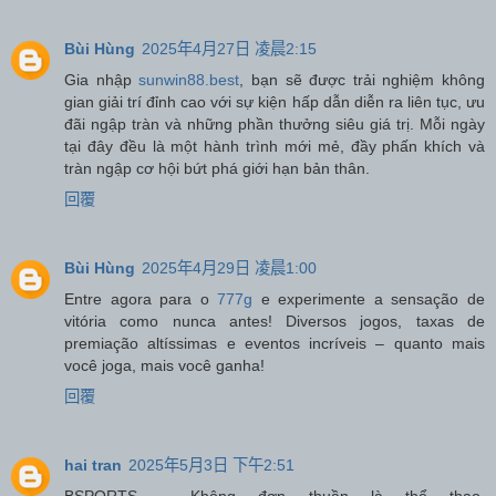
Bùi Hùng
2025年4月27日 凌晨2:15
Gia nhập
sunwin88.best
, bạn sẽ được trải nghiệm không
gian giải trí đỉnh cao với sự kiện hấp dẫn diễn ra liên tục, ưu
đãi ngập tràn và những phần thưởng siêu giá trị. Mỗi ngày
tại đây đều là một hành trình mới mẻ, đầy phấn khích và
tràn ngập cơ hội bứt phá giới hạn bản thân.
回覆
Bùi Hùng
2025年4月29日 凌晨1:00
Entre agora para o
777g
e experimente a sensação de
vitória como nunca antes! Diversos jogos, taxas de
premiação altíssimas e eventos incríveis – quanto mais
você joga, mais você ganha!
回覆
hai tran
2025年5月3日 下午2:51
BSPORTS – Không đơn thuần là thể thao.