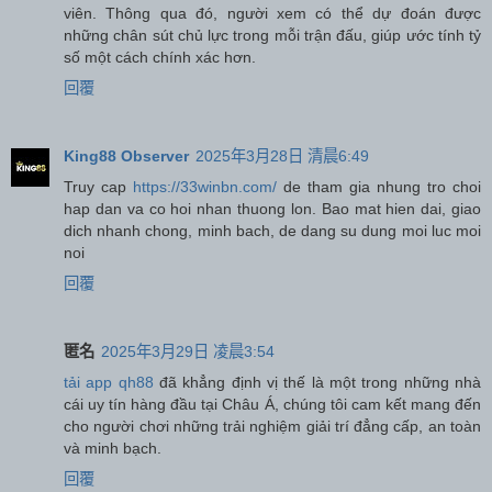
viên. Thông qua đó, người xem có thể dự đoán được
những chân sút chủ lực trong mỗi trận đấu, giúp ước tính tỷ
số một cách chính xác hơn.
回覆
King88 Observer
2025年3月28日 清晨6:49
Truy cap
https://33winbn.com/
de tham gia nhung tro choi
hap dan va co hoi nhan thuong lon. Bao mat hien dai, giao
dich nhanh chong, minh bach, de dang su dung moi luc moi
noi
回覆
匿名
2025年3月29日 凌晨3:54
tải app qh88
đã khẳng định vị thế là một trong những nhà
cái uy tín hàng đầu tại Châu Á, chúng tôi cam kết mang đến
cho người chơi những trải nghiệm giải trí đẳng cấp, an toàn
và minh bạch.
回覆