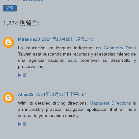
分享
1,274 則留言:
Miranda23
2024年10月28日 凌晨1:49
La educación en lenguas indígenas en
Geometry Dash
Taiwán está buscando más recursos y el establecimiento de
una agencia nacional para promover su desarrollo y
preservación.
回覆
Alice23
2024年11月17日 下午6:54
With its detailed driving directions,
Mapquest Directions
is
an incredibly practical navigation application that will help
you get to your location quickly.
回覆