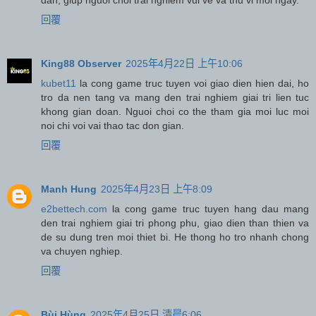
回覆
King88 Observer
2025年4月22日 上午10:06
kubet11
la cong game truc tuyen voi giao dien hien dai, ho
tro da nen tang va mang den trai nghiem giai tri lien tuc
khong gian doan. Nguoi choi co the tham gia moi luc moi
noi chi voi vai thao tac don gian.
回覆
Manh Hung
2025年4月23日 上午8:09
e2bettech.com
la cong game truc tuyen hang dau mang
den trai nghiem giai tri phong phu, giao dien than thien va
de su dung tren moi thiet bi. He thong ho tro nhanh chong
va chuyen nghiep.
回覆
Bùi Hùng
2025年4月25日 清晨6:06