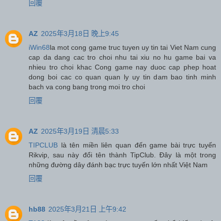
回覆
AZ
2025年3月18日 晚上9:45
iWin68
la mot cong game truc tuyen uy tin tai Viet Nam cung
cap da dang cac tro choi nhu tai xiu no hu game bai va
nhieu tro choi khac Cong game nay duoc cap phep hoat
dong boi cac co quan quan ly uy tin dam bao tinh minh
bach va cong bang trong moi tro choi
回覆
AZ
2025年3月19日 清晨5:33
TIPCLUB
là tên miền liên quan đến game bài trực tuyến
Rikvip, sau này đổi tên thành TipClub. Đây là một trong
những đường dây đánh bạc trực tuyến lớn nhất Việt Nam
回覆
hb88
2025年3月21日 上午9:42