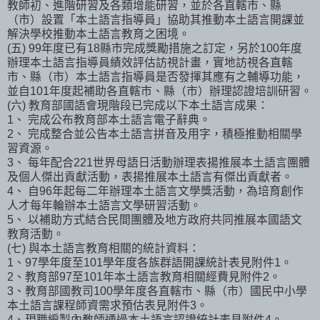
教師初、進階研習及各類增能研習，並於各直轄市、縣
（市）設置「本土語言指導員」協助其推動本土語言開課並
解決學校推動本土語言教育之困境。
(五) 99年度已有18縣市完成獎勵措施之訂定，另於100年度
辦理本土語言指導員績效評估訪視計畫，實地訪視各直轄
市、縣（市）本土語言指導員是否發揮其應有之輔導功能，
並自101年度起補助各直轄市、縣（市）辦理認證培訓研習。
(六) 教育部國語會現階段已完成以下本土語言成果：
1、 完成公布教育部本土語言電子辭典。
2、 完成整合並公告本土語言拼音及用字，積極推動相關學
習資源。
3、 每年配合221世界母語日活動辦理表揚推展本土語言團體
及個人傑出貢獻活動，表揚推展本土語言有傑出貢獻者。
4、 自96年起每二年辦理本土語言文學獎活動，為培育創作
人才每年輪辦本土語言文學研習活動。
5、 以補助方式結合民間團體及地方政府共同推展本國語文
教育活動。
(七) 與本土語言教育相關的統計資料：
1、97學年度至101學年度各族群語開課統計表見附件1。
2、教育部97至101年本土語言教育相關經費見附件2。
3、教育部國教司100學年度各直轄市、縣（市）國民中小學
本土語言課程師資需求預估表見附件3。
4、現職編製內教師通過本土語言認證統計表見附件4。