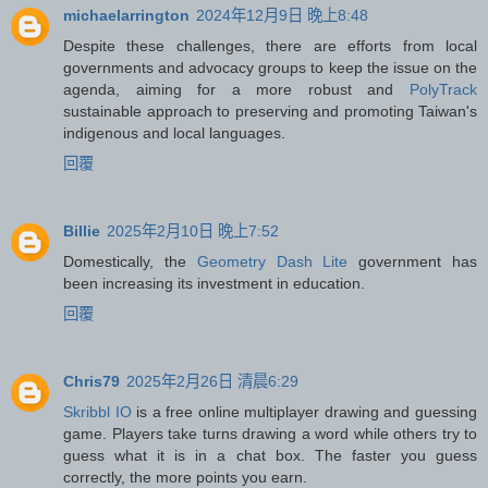
michaelarrington
2024年12月9日 晚上8:48
Despite these challenges, there are efforts from local
governments and advocacy groups to keep the issue on the
agenda, aiming for a more robust and
PolyTrack
sustainable approach to preserving and promoting Taiwan's
indigenous and local languages.
回覆
Billie
2025年2月10日 晚上7:52
Domestically, the
Geometry Dash Lite
government has
been increasing its investment in education.
回覆
Chris79
2025年2月26日 清晨6:29
Skribbl IO
is a free online multiplayer drawing and guessing
game. Players take turns drawing a word while others try to
guess what it is in a chat box. The faster you guess
correctly, the more points you earn.