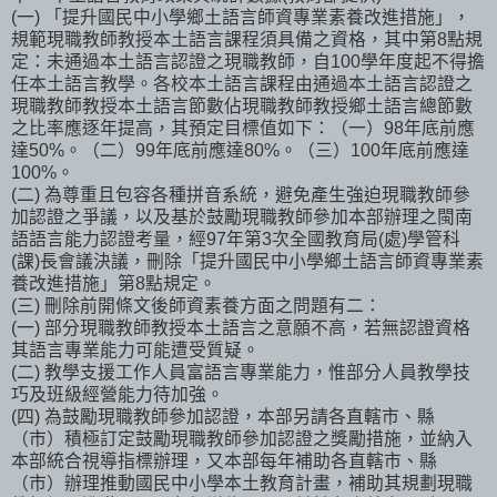
(一) 「提升國民中小學鄉土語言師資專業素養改進措施」，
規範現職教師教授本土語言課程須具備之資格，其中第8點規
定：未通過本土語言認證之現職教師，自100學年度起不得擔
任本土語言教學。各校本土語言課程由通過本土語言認證之
現職教師教授本土語言節數佔現職教師教授鄉土語言總節數
之比率應逐年提高，其預定目標值如下：（一）98年底前應
達50%。（二）99年底前應達80%。（三）100年底前應達
100%。
(二) 為尊重且包容各種拼音系統，避免產生強迫現職教師參
加認證之爭議，以及基於鼓勵現職教師參加本部辦理之閩南
語語言能力認證考量，經97年第3次全國教育局(處)學管科
(課)長會議決議，刪除「提升國民中小學鄉土語言師資專業素
養改進措施」第8點規定。
(三) 刪除前開條文後師資素養方面之問題有二：
(一) 部分現職教師教授本土語言之意願不高，若無認證資格
其語言專業能力可能遭受質疑。
(二) 教學支援工作人員富語言專業能力，惟部分人員教學技
巧及班級經營能力待加強。
(四) 為鼓勵現職教師參加認證，本部另請各直轄市、縣
（市）積極訂定鼓勵現職教師參加認證之獎勵措施，並納入
本部統合視導指標辦理，又本部每年補助各直轄市、縣
（市）辦理推動國民中小學本土教育計畫，補助其規劃現職