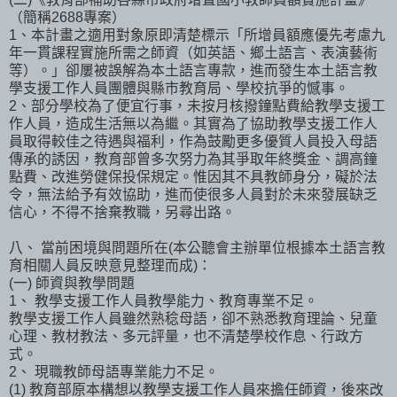
（簡稱2688專案）
1、本計畫之適用對象原即清楚標示「所增員額應優先考慮九
年一貫課程實施所需之師資（如英語、鄉土語言、表演藝術
等）。」卻屢被誤解為本土語言專款，進而發生本土語言教
學支援工作人員團體與縣市教育局、學校抗爭的憾事。
2、部分學校為了便宜行事，未按月核撥鐘點費給教學支援工
作人員，造成生活無以為繼。其實為了協助教學支援工作人
員取得較佳之待遇與福利，作為鼓勵更多優質人員投入母語
傳承的誘因，教育部曾多次努力為其爭取年終獎金、調高鐘
點費、改進勞健保投保規定。惟因其不具教師身分，礙於法
令，無法給予有效協助，進而使很多人員對於未來發展缺乏
信心，不得不捨棄教職，另尋出路。
八、 當前困境與問題所在(本公聽會主辦單位根據本土語言教
育相關人員反映意見整理而成)：
(一) 師資與教學問題
1、 教學支援工作人員教學能力、教育專業不足。
教學支援工作人員雖然熟稔母語，卻不熟悉教育理論、兒童
心理、教材教法、多元評量，也不清楚學校作息、行政方
式。
2、 現職教師母語專業能力不足。
(1) 教育部原本構想以教學支援工作人員來擔任師資，後來改