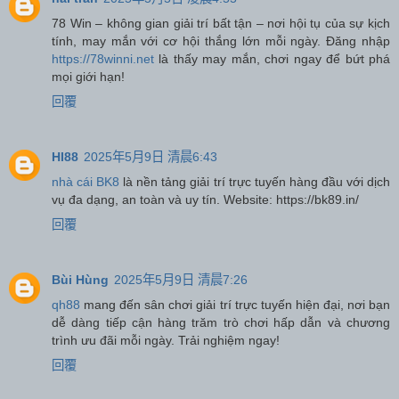
78 Win – không gian giải trí bất tận – nơi hội tụ của sự kịch
tính, may mắn với cơ hội thắng lớn mỗi ngày. Đăng nhập
https://78winni.net
là thấy may mắn, chơi ngay để bứt phá
mọi giới hạn!
回覆
HI88
2025年5月9日 清晨6:43
nhà cái BK8
là nền tảng giải trí trực tuyến hàng đầu với dịch
vụ đa dạng, an toàn và uy tín. Website: https://bk89.in/
回覆
Bùi Hùng
2025年5月9日 清晨7:26
qh88
mang đến sân chơi giải trí trực tuyến hiện đại, nơi bạn
dễ dàng tiếp cận hàng trăm trò chơi hấp dẫn và chương
trình ưu đãi mỗi ngày. Trải nghiệm ngay!
回覆