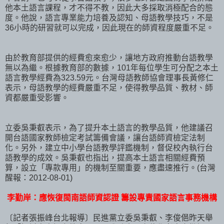
他本土語言課程，才不得不教，因此大多採取消極配合的態
度。他說，語言專業能力培養及認知、母語教學技巧，不是
36小時的研習就可以完成，因此現在的師資程度嚴重不足。
由於教育部提供的經費愈來愈少，讓地方政府推動台語教學
無以為繼。根據教育部的數據，101年每位學生可分配之本土
語言教學經費為323.59元。台灣母語教師協會理事長黃修仁
表示，母語教學的經費嚴重不足，使得教學品質、教材、師
資都嚴重受影響。
立委吳秉叡表示，為了提升本土語言的教學品質，他建議召
開台語國家教師檢定考試籌備會議，讓台語師資檢定法制
化。另外，建立中小學台語教學評鑑機制，督促校內執行台
語教學的成效。吳秉叡也指出，提高本土語言相關經費預
算，設立「專款專用」的機制至關重要，應盡速推行。(台灣
醒報：2012-08-01)
李勤岸：應恢復閩南語師資認證 籌設專責國家語言事務機構
〔記者張振峰台北報導〕民進黨立委吳秉叡、李俊俋昨天舉