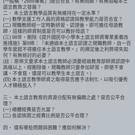
(一般稱「2688專案」)是否合宜？有無問題？有無阻礙本土
語言教育之發展？
二、 本土語言教學品質有無維持在一定水準？
(一) 教學支援工作人員的資格認證與教學能力是否合宜？
(二) 現職教師經一定時數研習、認證後，即可擔任母語教
師，這樣的師資制度是否可以教好母語？
(三) 98年，刪除《提升國民中小學本土語言師資專業素養改
進措施》第8條：『未通過本土語言認證之現職教師，自一百
學年度起不得擔任本土語言教學。』的規定後之利弊得失如
何？有無檢討的必要？
(註：原條文要求本土語言教師必須要經過教育部師資認證中
高級以上，經刪除後，現職教師只要參加研習，即使不會
講、不會寫，還是可以教學生本土語言。)
(四) 本土語言教學師資之取得是否應予法制化，以吸引優秀
人才積極投入？
三、 本土語言教育的資源分配有無偏頗之處？是否公平合
理？
(一) 總體經費是否允當？
(二) 各語族間之經費比例是否公平合理？
四、 還有哪些問題與困難？應如何解決？