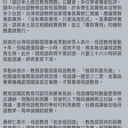
行「探討本土語言教育問題」公聽會，多位學者專家批評，
國中小的台語教學品質低落問題，許多學生其實根本沒學到
多少台語。台灣母語教師協會理事長黃修仁建議，應編預算
專款專用，「沒有專款專用，只會淪為形式」。吳秉叡呼應
說，提高本土語言相關經費預算，設立「專款專用」的機制
應盡速推行。
與會的台灣母語聯盟理事長李勤岸等人表示，母語教育推動
十年，但每週僅授課一小時，成效不佳，根本無法讓母語教
育生根。此外，閩南語師資不需認證，只要三十六小時研習
就能授課，師資素質下滑。
李勤岸表示，教育部要提振母語教育，「做得到要先做」。
他建議恢復閩南語師資認證、母語課一週至少二堂，並籌設
專責機構處理國家語言事務，才算重視母語教育。
教育部國民教育司副司長鄭來長說，母語課程時數變更需修
正課綱，現階段有困難，但會列入下階段課綱修正討論。他
建議，重視母語教育的學校可利用晨間、社團或課後加強母
語教學，再申請補助經費。
黃修仁表示，母語教育「愈走愈回頭」，教育部提供的經費
愈來愈少，讓地方政府推動台語教學無以為繼，母語教學的