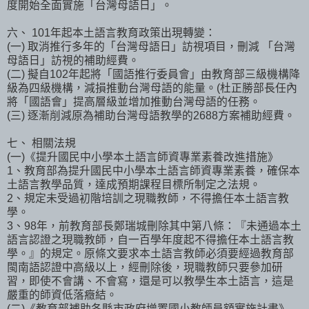
度開始全面實施「台灣母語日」。
六、 101年起本土語言教育政策出現轉變：
(一) 取消推行多年的「台灣母語日」訪視項目，刪減 「台灣
母語日」訪視的補助經費。
(二) 擬自102年起將「國語推行委員會」由教育部三級機構降
級為四級機構，減損推動台灣母語的能量。(杜正勝部長任內
將「國語會」提高層級並增加推動台灣母語的任務。
(三) 逐漸削減原為補助台灣母語教學的2688方案補助經費。
七、 相關法規
(一)《提升國民中小學本土語言師資專業素養改進措施》
1、教育部為提升國民中小學本土語言師資專業素養，確保本
土語言教學品質，達成預期課程目標所制定之法規。
2、規定未受過初階培訓之現職教師，不得擔任本土語言教
學。
3、98年，前教育部長鄭瑞城刪除其中第八條：『未通過本土
語言認證之現職教師，自一百學年度起不得擔任本土語言教
學。』的規定。原條文要求本土語言教師必須要經過教育部
閩南語認證中高級以上，經刪除後，現職教師只要參加研
習，即使不會講、不會寫，還是可以教學生本土語言，這是
嚴重的師資低落癥結。
(二)《教育部補助各縣市政府增置國小教師員額實施計畫》