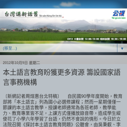
▼
2012年10月9日 星期二
本土語言教育盼獲更多資源 籌設國家語
言事務機構
〔新網記者周煊惠台北特稿〕 自民國90學年度開始，教育
部將「本土語言」列為國小必選修課程；然而一星期僅僅一
節課的本土語言教學，授課老師通常為各班老師，教學能
力、教育專業皆不足，上課方式僅播放錄音帶，造成學生縱
使花了小學六年學習了台語，仍然不會說的情形。今日於立
法院召開《探討本土語言教育問題》公聽會，由吳秉叡、李