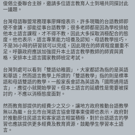
俊俋立委聯合主辦，邀請多位語言教育人士到場共同探討此
一議題。
台灣母語聯盟常務理事廖輝煌表示，許多現職的台語教師即
使不會講，卻能從事台語教學；很多老師都是因為學校排給
他本土語言課程，才不得不教，因此大多採取消極配合的態
度。他也表示，語言專業能力培養及認知、母語教學技巧，
不是36小時的研習就可以完成，因此現在的師資程度嚴重不
足。呼籲政府應該加強提升本土語言教學教師的師資與資
格，安排本土語言國家教師檢定考試。
台灣到處可以看到「雙語幼稚園」，大家都認為指的是英語
和華語；然而語言教學上所謂的「雙語教學」指的則是標準
語和母語雙語的教學。一般家長會認為英語為「國際通用語
言」，應從小就開始學習。但本土語言的延續性是需要被探
討的，不應以消極態度面對。
然而教育部提供的經費少之又少，讓地方政府推動台語教學
無以為繼。台北市台灣語言協會理事東俊卿也表示，政府對
於推動原住民語言和客家語言相當積極，對於台語語言的學
習也應該提供更多經費及教育資源，鼓勵學生學習本土語
言。