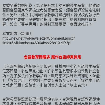
立委吳秉叡則認為，為了提升本土語言的教學品質，他建議
召開台語國家教師檢定考試籌備會議，讓台語師資檢定法制
化。另外，建立中小學台語教學評鑑機制，督促校內執行台
語教學的成效。吳秉叡也指出，提高本土語言相關經費預
算，設立「專款專用」的機制至關重要，應盡速推行。
本文出處:《新網》
http://newnet.tw/Newsletter/Comment.aspx?
Iinfo=5&iNumber=4606#ixzz28s1XNR3p
台語教育問題多 應作台語師資檢定
【台灣醒報記者劉運台北報導】針對國中小的台語教學品質
低落問題，多位專家指出，許多學生其實根本沒學到什麼台
語。為了解決台語教學品質，政府應該提升經費補助，並能
有「專款專用」的機制。立委吳秉叡今天召開「探討本土語
言教育問題」公聽會，多位與會人士做了以上表示。
台灣母語聯盟常務理事廖輝煌表示，台灣現職台語教師即使
不會講，也可以從事台語教學；很多老師都是因為學校排給