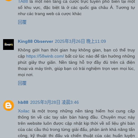
TA88
là một nền tảng cá cược trực tuyến phổ biến tại một
số khu vực, đặc biệt là ở các quốc gia châu Á. Tương tự
như các trang web cá cược khác
回覆
King88 Observer
2025年3月26日 晚上11:09
Không giới hạn thời gian hay không gian, bạn có thể truy
cập
https://58winb.com/
bất cứ lúc nào để tận hưởng những
phút giây thư giãn. Nền tảng hỗ trợ đầy đủ trên cả điện
thoại và máy tính, giúp bạn có trải nghiệm trọn vẹn mọi lúc,
mọi nơi.
回覆
hb88
2025年3月28日 凌晨3:46
Xoilac
là một trong những nền tảng hiếm hoi cung cấp
thông tin về các tay săn bàn hàng đầu. Chuyên mục này
trên website luôn được cập nhật kịp thời về số liệu ghi bàn
của các cầu thủ trong từng giải đấu, phản ánh khả năng tấn
công, kỹ thuật thi đấu và chiến thuật của các huấn luyện