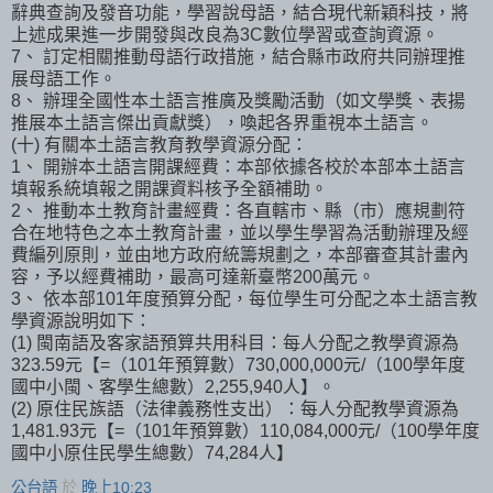
辭典查詢及發音功能，學習說母語，結合現代新穎科技，將
上述成果進一步開發與改良為3C數位學習或查詢資源。
7、 訂定相關推動母語行政措施，結合縣市政府共同辦理推
展母語工作。
8、 辦理全國性本土語言推廣及獎勵活動（如文學獎、表揚
推展本土語言傑出貢獻獎），喚起各界重視本土語言。
(十) 有關本土語言教育教學資源分配：
1、 開辦本土語言開課經費：本部依據各校於本部本土語言
填報系統填報之開課資料核予全額補助。
2、 推動本土教育計畫經費：各直轄市、縣（市）應規劃符
合在地特色之本土教育計畫，並以學生學習為活動辦理及經
費編列原則，並由地方政府統籌規劃之，本部審查其計畫內
容，予以經費補助，最高可達新臺幣200萬元。
3、 依本部101年度預算分配，每位學生可分配之本土語言教
學資源說明如下：
(1) 閩南語及客家語預算共用科目：每人分配之教學資源為
323.59元【=（101年預算數）730,000,000元/（100學年度
國中小閩、客學生總數）2,255,940人】。
(2) 原住民族語（法律義務性支出）：每人分配教學資源為
1,481.93元【=（101年預算數）110,084,000元/（100學年度
國中小原住民學生總數）74,284人】
公台語
於
晚上10:23