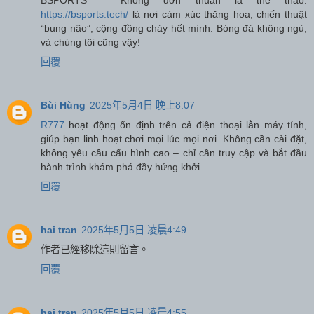
https://bsports.tech/
là nơi cảm xúc thăng hoa, chiến thuật
“bung não”, cộng đồng cháy hết mình. Bóng đá không ngủ,
và chúng tôi cũng vậy!
回覆
Bùi Hùng
2025年5月4日 晚上8:07
R777
hoạt động ổn định trên cả điện thoại lẫn máy tính,
giúp bạn linh hoạt chơi mọi lúc mọi nơi. Không cần cài đặt,
không yêu cầu cấu hình cao – chỉ cần truy cập và bắt đầu
hành trình khám phá đầy hứng khởi.
回覆
hai tran
2025年5月5日 凌晨4:49
作者已經移除這則留言。
回覆
hai tran
2025年5月5日 凌晨4:55