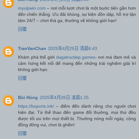
myvipwin.com
– nơi mỗi lượt chơi là một bước tiến gần hơn
đến chiến thắng. Ưu đãi khủng, sự kiện dồn dập, hỗ trợ tận
tâm 24/7 – chơi thả ga, thưởng về không giới hạn!
回覆
TranVanChan
2025年4月25日 清晨6:43
Khám phá thế giới
dagatructiep.games
- nơi mà đam mê và
cảm hứng kết nối để mang đến những trải nghiệm giải trí
không giới hạn.
回覆
Bùi Hùng
2025年4月26日 凌晨1:25
https://bsports.ink/
– điểm đến dành riêng cho người chơi
hiện đại. Từ thể thao đến game đổi thưởng, mọi thứ đều
được tối ưu trên mọi thiết bị. Thưởng nóng mỗi ngày, cộng
đồng đông vui, chơi là ghiền!
回覆