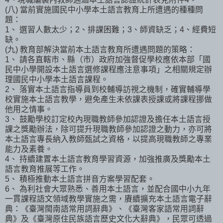
(八) 當前實施國民中小學本土語言教育上所遭遇的種種問
題：
1、 選習人數太少；2、排課困難；3、師資缺乏；4、經費短
缺。
(九) 教育部解決當前本土語言教育所遭遇問題的策略：
1、 請各直轄市、縣（市）政府加強督促學校應依本部「國
民中小學開設本土語言選修課程應注意事項」之相關規定辦
理國民中小學本土語言課程。
2、 落實本土語言指導員到校輔導訪視之機制，確實輔導學
校實施本土語言教學，避免產生未依課表授課或將課程挪做
他用之情事。
3、 鼓勵學校訂定校內現職教師參加認證及擔任本土語言授
課之獎勵辦法，除可提升現職教師參加認證之動力，亦可將
本土語言專長納入教師甄試之資格，以提高現職教師之專業
能力及素養。
4、 持續建置本土語言教育學習資源，加強推廣及獎勵本土
語言教育推展等工作。
5、 積極推動本土語言拼音方案學習配套。
6、 為利社會大眾熟悉、善用本土語言，並配合國中小九年
一貫課程語文領域教學實施之需，賡續擴充本土語言電子辭
典：《臺灣閩南語常用詞辭典》、《臺灣客家語常用詞辭
典》及《臺灣原住民族語言歷史文化大辭典》，民眾可透過