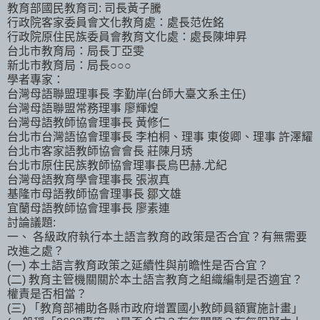
教育部國民教育司: 司長黃子騰
行政院客家委員會文化教育處：處長范佐銘
行政院原住民族委員會教育文化處：處長陳坤昇
台北市教育局：局長丁亞雯
新北市教育局：局長○○○
學者專家：
台灣母語聯盟理事長 李勤岸(台師大臺文系主任)
台灣母語聯盟常務理事 廖輝煌
台灣母語教師協會理事長 黃修仁
台北市台灣語協會理事長 李柏桐、理事 東俊卿、理事 許澤耀
台北市客家語教師協會會長 莊陳月琇
台北市原住民族教師協會理事長烏巴赫.尤紀
台灣母語教育學會理事長 張淑真
基隆市母語教師協會理事長 鄒文雄
宜蘭母語教師協會理事長 廖素連
討論議題:
一、 各級政府執行本土語言教育的政策是否合宜？有無需要
改進之處？
(一) 本土語言教育政策之延續性與前瞻性是否合宜？
(二) 教育主管機關關於本土語言教育之組織編制是否適宜？
權責是否相當？
(三) 「教育部補助各縣市政府增置國小教師員額實施計畫」