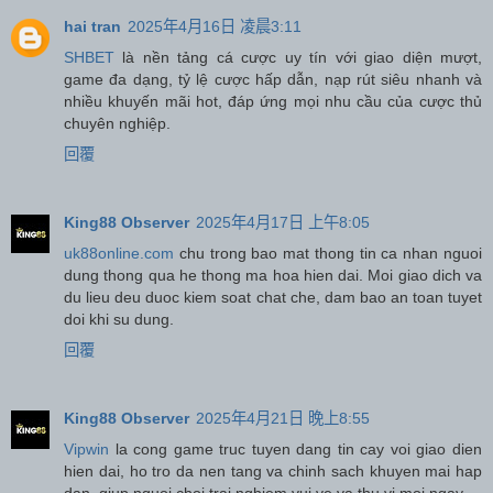
hai tran
2025年4月16日 凌晨3:11
SHBET
là nền tảng cá cược uy tín với giao diện mượt,
game đa dạng, tỷ lệ cược hấp dẫn, nạp rút siêu nhanh và
nhiều khuyến mãi hot, đáp ứng mọi nhu cầu của cược thủ
chuyên nghiệp.
回覆
King88 Observer
2025年4月17日 上午8:05
uk88online.com
chu trong bao mat thong tin ca nhan nguoi
dung thong qua he thong ma hoa hien dai. Moi giao dich va
du lieu deu duoc kiem soat chat che, dam bao an toan tuyet
doi khi su dung.
回覆
King88 Observer
2025年4月21日 晚上8:55
Vipwin
la cong game truc tuyen dang tin cay voi giao dien
hien dai, ho tro da nen tang va chinh sach khuyen mai hap
dan, giup nguoi choi trai nghiem vui ve va thu vi moi ngay.