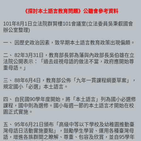
《探討本土語言教育問題》公聽會參考資料
101年8月1日立法院群賢樓101會議室(立法委員吳秉叡國會
辦公室整理)
一、 因歷史政治因素，致早期本土語言教育政策出現偏頗。
二、 82年3月31日，教育部長郭為藩與內政部長吳伯雄在立
法院公開表示：「過去歧視母語的做法不當，政府應開始尊
重母語。」
三、 88年6月4日，教育部公佈「九年一貫課程綱要草案」，
規定國小「必選」本土語言。
四、 自民國90學年度開始，將「本土語言」列為國小必選修
課程，國中則為選修。國小每週一節的本土語言才開始在校
園正式實施。
五、 95年6月21日頒布「高級中等以下學校及幼稚園推動臺
灣母語日活動實施要點」，鼓勵學生學習、運用各種臺灣母
語，增進各族群間之瞭解、尊重、包容及欣賞，並自95學年