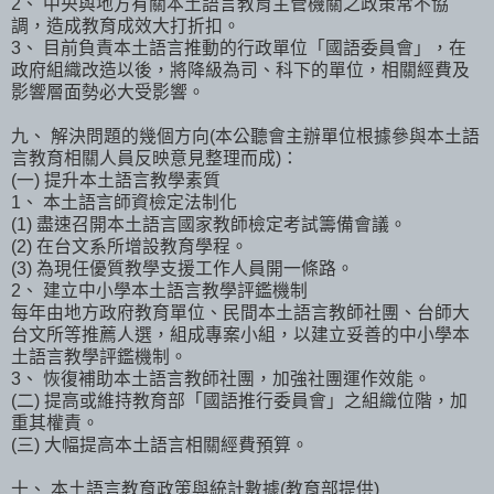
2、 中央與地方有關本土語言教育主管機關之政策常不協
調，造成教育成效大打折扣。
3、 目前負責本土語言推動的行政單位「國語委員會」，在
政府組織改造以後，將降級為司、科下的單位，相關經費及
影響層面勢必大受影響。
九、 解決問題的幾個方向(本公聽會主辦單位根據參與本土語
言教育相關人員反映意見整理而成)：
(一) 提升本土語言教學素質
1、 本土語言師資檢定法制化
(1) 盡速召開本土語言國家教師檢定考試籌備會議。
(2) 在台文系所增設教育學程。
(3) 為現任優質教學支援工作人員開一條路。
2、 建立中小學本土語言教學評鑑機制
每年由地方政府教育單位、民間本土語言教師社團、台師大
台文所等推薦人選，組成專案小組，以建立妥善的中小學本
土語言教學評鑑機制。
3、 恢復補助本土語言教師社團，加強社團運作效能。
(二) 提高或維持教育部「國語推行委員會」之組織位階，加
重其權責。
(三) 大幅提高本土語言相關經費預算。
十、 本土語言教育政策與統計數據(教育部提供)