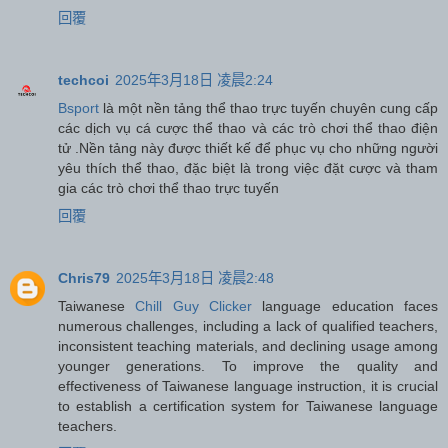
回覆
techcoi
2025年3月18日 凌晨2:24
Bsport
là một nền tảng thể thao trực tuyến chuyên cung cấp
các dịch vụ cá cược thể thao và các trò chơi thể thao điện
tử .Nền tảng này được thiết kế để phục vụ cho những người
yêu thích thể thao, đặc biệt là trong việc đặt cược và tham
gia các trò chơi thể thao trực tuyến
回覆
Chris79
2025年3月18日 凌晨2:48
Taiwanese
Chill Guy Clicker
language education faces
numerous challenges, including a lack of qualified teachers,
inconsistent teaching materials, and declining usage among
younger generations. To improve the quality and
effectiveness of Taiwanese language instruction, it is crucial
to establish a certification system for Taiwanese language
teachers.