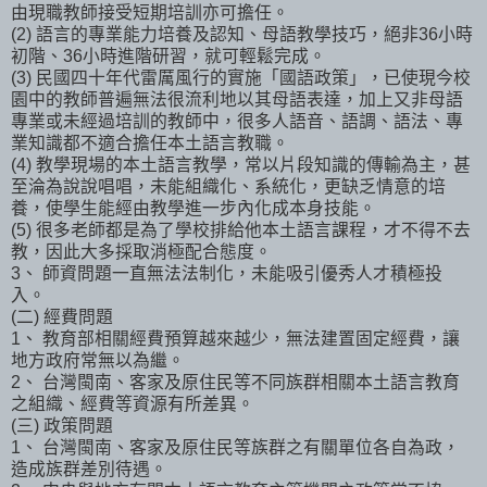
由現職教師接受短期培訓亦可擔任。
(2) 語言的專業能力培養及認知、母語教學技巧，絕非36小時
初階、36小時進階研習，就可輕鬆完成。
(3) 民國四十年代雷厲風行的實施「國語政策」，已使現今校
園中的教師普遍無法很流利地以其母語表達，加上又非母語
專業或未經過培訓的教師中，很多人語音、語調、語法、專
業知識都不適合擔任本土語言教職。
(4) 教學現場的本土語言教學，常以片段知識的傳輸為主，甚
至淪為說說唱唱，未能組織化、系統化，更缺乏情意的培
養，使學生能經由教學進一步內化成本身技能。
(5) 很多老師都是為了學校排給他本土語言課程，才不得不去
教，因此大多採取消極配合態度。
3、 師資問題一直無法法制化，未能吸引優秀人才積極投
入。
(二) 經費問題
1、 教育部相關經費預算越來越少，無法建置固定經費，讓
地方政府常無以為繼。
2、 台灣閩南、客家及原住民等不同族群相關本土語言教育
之組織、經費等資源有所差異。
(三) 政策問題
1、 台灣閩南、客家及原住民等族群之有關單位各自為政，
造成族群差別待遇。