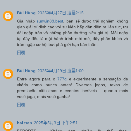
Bùi Hùng
2025年4月27日 凌晨2:15
Gia nhập
sunwin88.best
, bạn sẽ được trải nghiệm không
gian giải trí đỉnh cao với sự kiện hấp dẫn diễn ra liên tục, ưu
đãi ngập tràn và những phần thưởng siêu giá trị. Mỗi ngày
tại đây đều là một hành trình mới mẻ, đầy phấn khích và
tràn ngập cơ hội bứt phá giới hạn bản thân.
回覆
Bùi Hùng
2025年4月29日 凌晨1:00
Entre agora para o
777g
e experimente a sensação de
vitória como nunca antes! Diversos jogos, taxas de
premiação altíssimas e eventos incríveis – quanto mais
você joga, mais você ganha!
回覆
hai tran
2025年5月3日 下午2:51
BSPORTS – Không đơn thuần là thể thao.