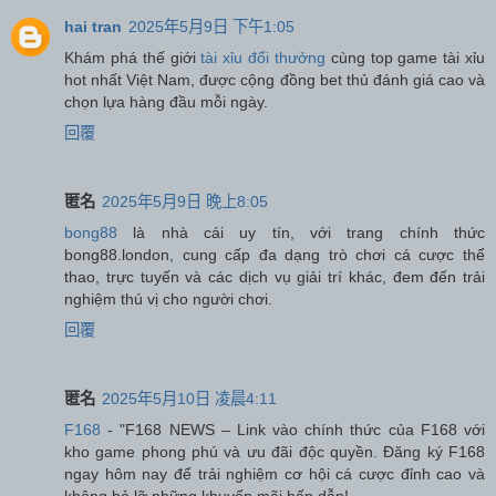
hai tran
2025年5月9日 下午1:05
Khám phá thế giới
tài xỉu đổi thưởng
cùng top game tài xỉu
hot nhất Việt Nam, được cộng đồng bet thủ đánh giá cao và
chọn lựa hàng đầu mỗi ngày.
回覆
匿名
2025年5月9日 晚上8:05
bong88
là nhà cái uy tín, với trang chính thức
bong88.london, cung cấp đa dạng trò chơi cá cược thể
thao, trực tuyến và các dịch vụ giải trí khác, đem đến trải
nghiệm thú vị cho người chơi.
回覆
匿名
2025年5月10日 凌晨4:11
F168
- "F168 NEWS – Link vào chính thức của F168 với
kho game phong phú và ưu đãi độc quyền. Đăng ký F168
ngay hôm nay để trải nghiệm cơ hội cá cược đỉnh cao và
không bỏ lỡ những khuyến mãi hấp dẫn!