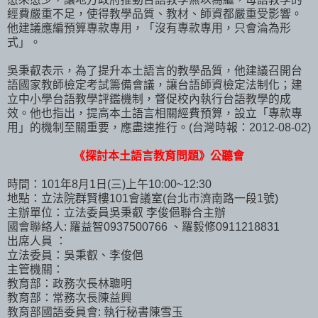
經費嚴重不足，使得教學品質、教材、師資都嚴重受影響。
他建議應編預算專款專用，「沒有專款專用，只會淪為形
式」。
吳秉叡表示，為了提升本土語言的教學品質，他建議召開台
語國家教師檢定考試籌備會議，讓台語師資檢定法制化；建
立中小學台語教學評鑑機制，督促校內執行台語教學的成
效。他也指出，提高本土語言相關經費預算，設立「專款專
用」的機制至關重要，應盡速推行。(台灣時報：2012-08-02)
《探討本土語言教育問題》公聽會
時間：101年8月1日(三)上午10:00~12:30
地點：立法院群賢樓101會議室(台北市濟南路一段1號)
主辦單位：立法委員吳秉叡 李俊俋聯合主辦
國會聯絡人: 羅益智0937500766 、羅毅修0911218831
出席人員 ：
立法委員：吳秉叡、李俊俋
主管機關：
教育部：政務次長林聰明
教育部：常務次長陳益興
教育部國語委員會: 執行秘書陳雪玉