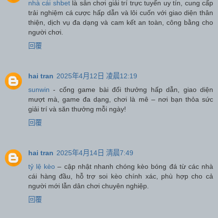
nhà cái shbet
là sân chơi giải trí trực tuyến uy tín, cung cấp
trải nghiệm cá cược hấp dẫn và lôi cuốn với giao diện thân
thiện, dịch vụ đa dạng và cam kết an toàn, công bằng cho
người chơi.
回覆
hai tran
2025年4月12日 凌晨12:19
sunwin
- cổng game bài đổi thưởng hấp dẫn, giao diện
mượt mà, game đa dạng, chơi là mê – nơi bạn thỏa sức
giải trí và săn thưởng mỗi ngày!
回覆
hai tran
2025年4月14日 清晨7:49
tỷ lệ kèo
– cập nhật nhanh chóng kèo bóng đá từ các nhà
cái hàng đầu, hỗ trợ soi kèo chính xác, phù hợp cho cả
người mới lẫn dân chơi chuyên nghiệp.
回覆