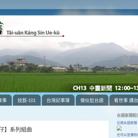
故事
技藝-101
台灣記事簿
做伙尬台語
看世事 講
台語新聞粉
公視台語新聞
鳥仔】系列組曲
也可以宣傳你