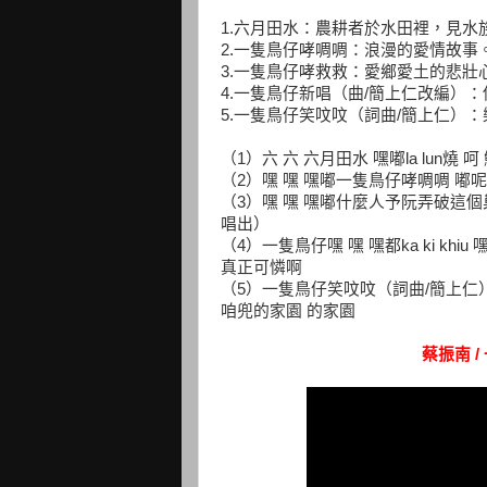
1.六月田水：農耕者於水田裡，見水
2.一隻鳥仔哮啁啁：浪漫的愛情故事
3.一隻鳥仔哮救救：愛鄉愛土的悲壯
4.一隻鳥仔新唱（曲/簡上仁改編）
5.一隻鳥仔笑呅呅（詞曲/簡上仁）
（1）六 六 六月田水 嘿嘟la lun
（2）嘿 嘿 嘿嘟一隻鳥仔哮啁啁 嘟
（3）嘿 嘿 嘿嘟什麼人予阮弄破這個
唱出）
（4）一隻鳥仔嘿 嘿 嘿都ka ki khiu 嘿
真正可憐啊
（5）一隻鳥仔笑呅呅（詞曲/簡上仁）
咱兜的家園 的家園
蔡振南 /