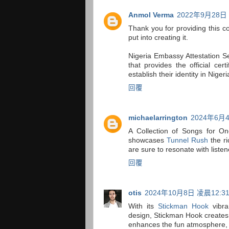
Anmol Verma
2022年9月28日 
Thank you for providing this co
put into creating it.
Nigeria Embassy Attestation Se
that provides the official cer
establish their identity in Nige
回覆
michaelarrington
2024年6月4
A Collection of Songs for On
showcases
Tunnel Rush
the ri
are sure to resonate with liste
回覆
otis
2024年10月8日 凌晨12:3
With its
Stickman Hook
vibra
design, Stickman Hook creates a
enhances the fun atmosphere, 