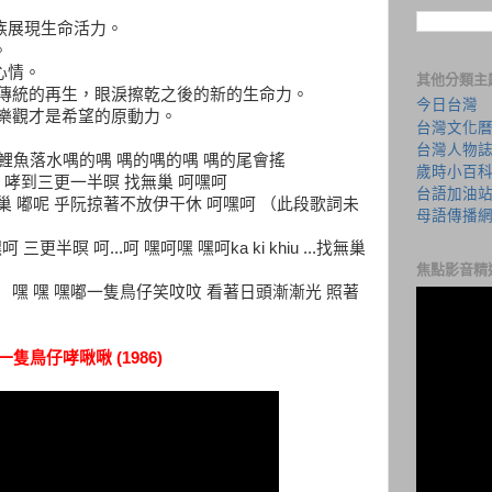
族展現生命活力。
。
心情。
其他分類主
：傳統的再生，眼淚擦乾之後的新的生命力。
今日台灣
：樂觀才是希望的原動力。
台灣文化
台灣人物
燒 呵 鯉魚落水喁的喁 喁的喁的喁 喁的尾會搖
歲時小百
呢 哮到三更一半暝 找無巢 呵嘿呵
台語加油
巢 嘟呢 乎阮掠著不放伊干休 呵嘿呵 （此段歌詞未
母語傳播
呵 三更半暝 呵...呵 嘿呵嘿 嘿呵ka ki khiu ...找無巢
焦點影音精
 嘿 嘿 嘿嘟一隻鳥仔笑呅呅 看著日頭漸漸光 照著
 一隻鳥仔哮啾啾 (1986)