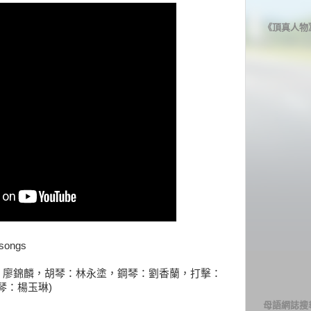
《頂真人物
ongs
子：廖錦麟，胡琴：林永塗，鋼琴：劉香蘭，打擊：
琴：楊玉琳)
母語網誌搜