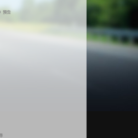
》預告
尋