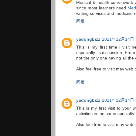
Medical & health coursework w
since most learners need
Medi
writing services and medicine r
回覆
yadongbizz
2021年12月14日 
This is my first time i visit 
especially its discussion. Fro
not the only one having all th
Also feel free to visit may web 
回覆
yadongbizz
2021年12月14日 
This is my first visit to you
activities in the same specialt
Also feel free to visit may web 