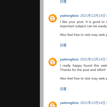
回覆
yadongbizz
2021年12月14日 
I like your post. It is good to
important subject can be easi
Also feel free to visit may web 
回覆
yadongbizz
2021年12月14日 
I really happy found this webs
Thanks for the post and effort
Also feel free to visit may web 
回覆
yadongbizz
2021年12月14日 