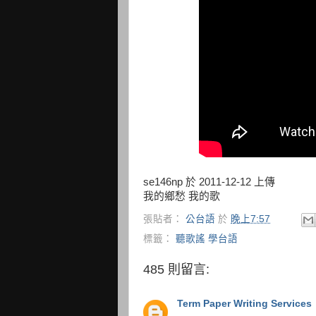
se146np 於 2011-12-12 上傳
我的鄉愁 我的歌
張貼者：
公台語
於
晚上7:57
標籤：
聽歌謠 學台語
485 則留言:
Term Paper Writing Services