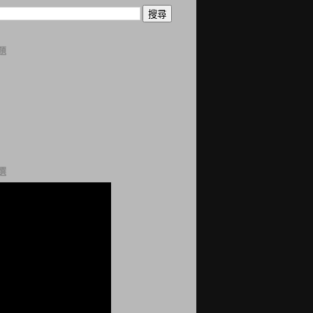
題
曆
誌
科
站
網
選