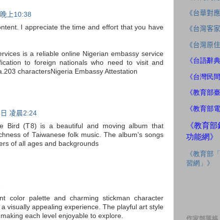
《台華對
晚上10:38
ntent. I appreciate the time and effort that you have
《台灣客
《台灣原
rvices is a reliable online Nigerian embassy service
《台語辭
tification to foreign nationals who need to visit and
ria.203 characters
Nigeria Embassy Attestation
《台灣民
《教育部
《教育部
日 凌晨2:24
《教育部
e Bird (T8) is a beautiful and moving album that
chness of Taiwanese folk music. The album's songs
功能網》
ners of all ages and backgrounds
《教育部
習網」》
1
nt color palette and charming stickman character
 visually appealing experience. The playful art style
making each level enjoyable to explore.
作家部落格