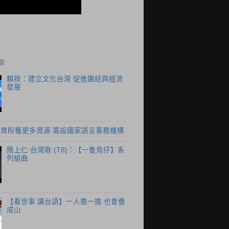
章
賴揆：建立文化台灣 促進團結與經濟
發展
育盼獲更多資源 籌設國家語言事務機構
簡上仁‧台灣歌 (T8)：【一隻鳥仔】系
列組曲
【看世事 講台語】一人擔一擔 也會疊
成山