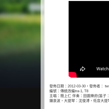
發佈日期：2012-03-30，發佈者： tws
編號：傳統改編tra-1, T8
主唱：簡上仁 伴奏：田園樂府(笛
鍾泉波，大提琴：沈俊溥，低音大提