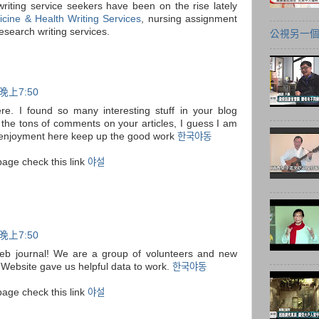
riting service seekers have been on the rise lately
cine & Health Writing Services
, nursing assignment
esearch writing services.
公視另一
晚上7:50
here. I found so many interesting stuff in your blog
m the tons of comments on your articles, I guess I am
e enjoyment here keep up the good work
한국야동
page check this link
야설
晚上7:50
r web journal! We are a group of volunteers and new
y. Website gave us helpful data to work.
한국야동
page check this link
야설