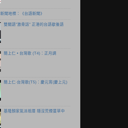
個新聞地標：《台語新聞》
雙關語"激骨話" 正港的台語歇後語
簡上仁 • 台灣歌 (T4)：正月調
簡上仁‧台灣歌(T5)：慶元宵(慶上元)
基隆顏家氣派祖厝 隱沒荒煙蔓草中