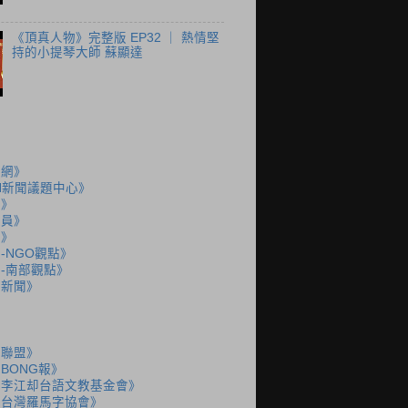
《頂真人物》完整版 EP32 ｜ 熱情堅
持的小提琴大師 蘇顯達
聞網》
N新聞議題中心》
島》
派員》
說》
-NGO觀點》
-南部觀點》
語新聞》
語聯盟》
BONG報》
人李江却台語文教基金會》
人台灣羅馬字協會》