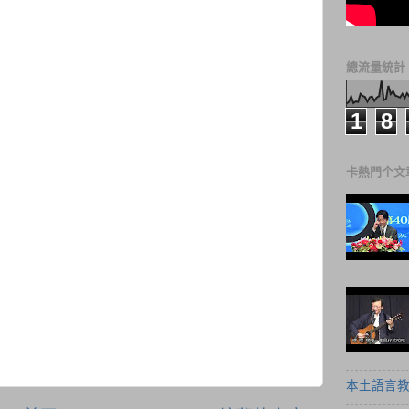
總流量統計
1
8
卡熱門个文
本土語言教