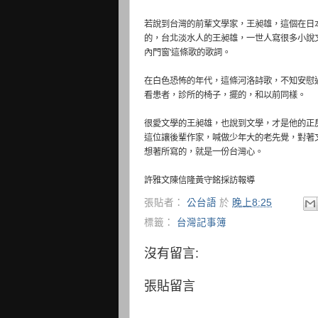
若說到台灣的前輩文學家，王昶雄，這個在日
的，台北淡水人的王昶雄，一世人寫很多小說
內門窗'這條歌的歌詞。
在白色恐怖的年代，這條河洛詩歌，不知安慰
看患者，診所的椅子，擺的，和以前同樣。
很愛文學的王昶雄，也說到文學，才是他的正
這位讓後輩作家，喊做少年大的老先覺，對著
想著所寫的，就是一份台灣心。
許雅文陳信隆黃守銘採訪報導
張貼者：
公台語
於
晚上8:25
標籤：
台灣記事簿
沒有留言:
張貼留言