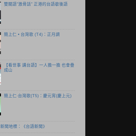
雙關語"激骨話" 正港的台語歇後語
簡上仁 • 台灣歌 (T4)：正月調
【看世事 講台語】一人擔一擔 也會疊
成山
簡上仁‧台灣歌(T5)：慶元宵(慶上元)
個新聞地標：《台語新聞》