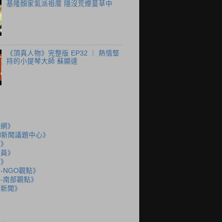
基隆顏家氣派祖厝 隱沒荒煙蔓草中
《頂真人物》完整版 EP32 ｜ 熱情堅
持的小提琴大師 蘇顯達
聞網》
N新聞議題中心》
島》
派員》
說》
-NGO觀點》
-南部觀點》
語新聞》