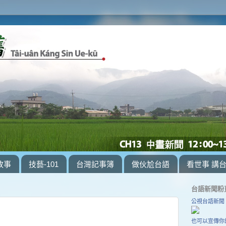
故事
技藝-101
台灣記事簿
做伙尬台語
看世事 講
台語新聞粉
公視台語新聞
也可以宣傳你