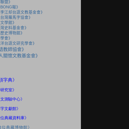
語聯盟》
BONG報》
人李江却台語文教基金會》
人台灣羅馬字協會》
灣文學館》
台灣史料基金會》
灣歷史博物館》
史學會》
海洋台語文研究學會》
語教師協會》
人關懷文教基金會》
》
頂字典
語研究室
》
語文測驗中心》
話字文獻館》
數位典藏資料庫》
數位典藏博物館》