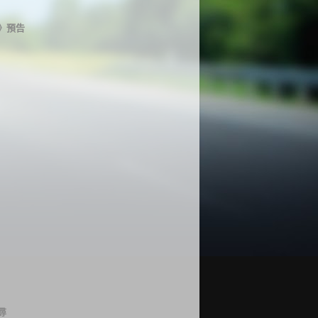
》預告
尋