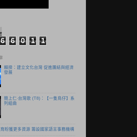
6
6
0
1
1
章
賴揆：建立文化台灣 促進團結與經濟
發展
簡上仁‧台灣歌 (T8)：【一隻鳥仔】系
列組曲
育盼獲更多資源 籌設國家語言事務機構