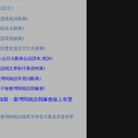
台語文》
南語常用詞辭典》
應綜合大辭典》
家話常用辭典》
住民歷史語言文化大辭典》
典
(
台日大辭典台語譯本
)
查詢》
間說唱文學歌仔冊資料庫》
臺灣閩南語常用詞辭典》
電子報臺灣閩南語我嘛會》
錄製：臺灣閩南語我嘛會線上有聲
「臺灣閩南語羅馬字拼音方案及其發音學