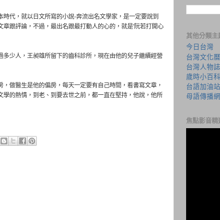
本時代，就以日文所寫的小說-奔流出名文學家，是一定要說到
文章跟評論，不過，最出名跟最打動人的心的，就是'阮若打開心
其他分類主
今日台灣
過多少人，王昶雄所留下的齒科診所，現在由他的兒子繼續經營
台灣文化
台灣人物
歲時小百
房，做醫生是他的偏房，每天一定要有自己時間，看書寫文章，
台語加油
文學的熱情，到老、到要去世之前，都一直在堅持，他說，他所
母語傳播
焦點影音精