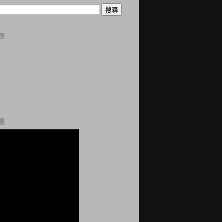
題
曆
誌
科
站
網
選