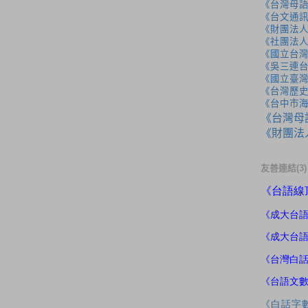
《台灣母
《台文通訊
《財團法
《社團法
《國立台
《吳三連
《國立臺
《台灣歷
《台中市
《台灣母
《財團法
友善連結(3)
《
台語線
《成大
台
《成大台
《台灣白
《台語文
《白話字