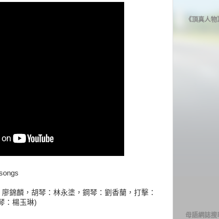
《頂真人物
ongs
子：廖錦麟，胡琴：林永塗，鋼琴：劉香蘭，打擊：
琴：楊玉琳)
母語網誌搜