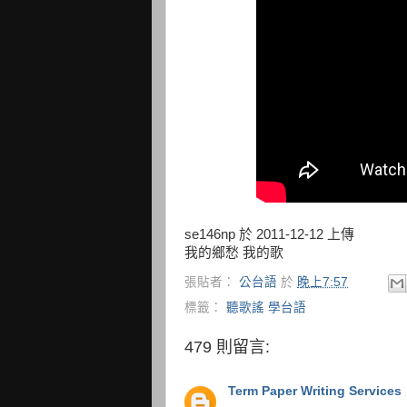
se146np 於 2011-12-12 上傳
我的鄉愁 我的歌
張貼者：
公台語
於
晚上7:57
標籤：
聽歌謠 學台語
479 則留言:
Term Paper Writing Services