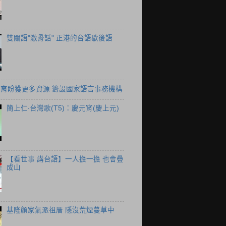
雙關語"激骨話" 正港的台語歇後語
育盼獲更多資源 籌設國家語言事務機構
簡上仁‧台灣歌(T5)：慶元宵(慶上元)
【看世事 講台語】一人擔一擔 也會疊
成山
基隆顏家氣派祖厝 隱沒荒煙蔓草中