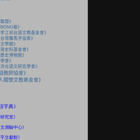
語聯盟》
BONG報》
人李江却台語文教基金會》
人台灣羅馬字協會》
灣文學館》
台灣史料基金會》
灣歷史博物館》
史學會》
海洋台語文研究學會》
語教師協會》
人關懷文教基金會》
》
頂字典
語研究室
》
語文測驗中心》
話字文獻館》