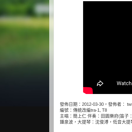
發佈日期：2012-03-30，發佈者： tws
編號：傳統改編tra-1, T8
主唱：簡上仁 伴奏：田園樂府(笛
鍾泉波，大提琴：沈俊溥，低音大提