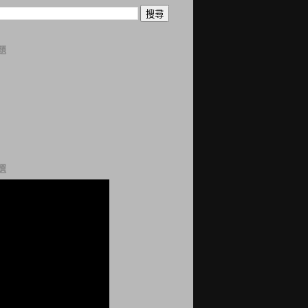
題
曆
誌
科
站
網
選