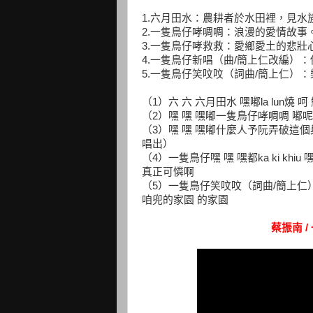
1.六月田水：農耕者於水田裡，見水
2.一隻鳥仔哮啁啁：浪漫的愛情故事
3.一隻鳥仔哮救救：愛鄉愛土的悲壯
4.一隻鳥仔新唱（曲/簡上仁改編）
5.一隻鳥仔笑呅呅（詞曲/簡上仁）
（1）六 六 六月田水 嘿嘟la lun
（2）嘿 嘿 嘿嘟一隻鳥仔哮啁啁 嘟
（3）嘿 嘿 嘿嘟什麼人予阮弄破這個
唱出）
（4）一隻鳥仔嘿 嘿 嘿都ka ki khiu 嘿
真正可憐啊
（5）一隻鳥仔笑呅呅（詞曲/簡上仁）
咱兜的家園 的家園
蔡振南 /