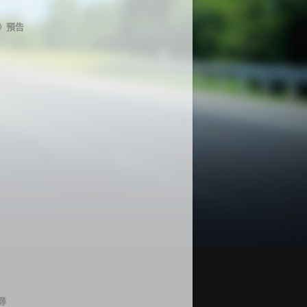
》預告
尋