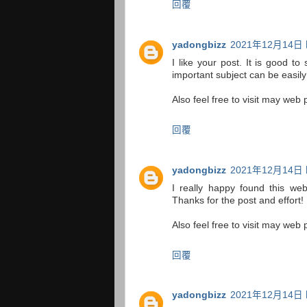
回覆
yadongbizz
2021年12月14日 
I like your post. It is good to
important subject can be easi
Also feel free to visit may web 
回覆
yadongbizz
2021年12月14日 
I really happy found this webs
Thanks for the post and effort
Also feel free to visit may web 
回覆
yadongbizz
2021年12月14日 