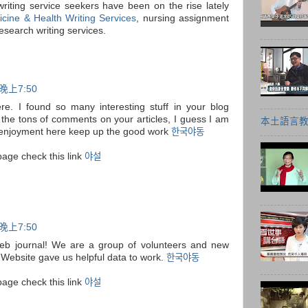
riting service seekers have been on the rise lately
cine & Health Writing Services
, nursing assignment
esearch writing services.
晚上7:50
here. I found so many interesting stuff in your blog
m the tons of comments on your articles, I guess I am
本土語言教
e enjoyment here keep up the good work
한국야동
page check this link
야설
晚上7:50
r web journal! We are a group of volunteers and new
y. Website gave us helpful data to work.
한국야동
page check this link
야설