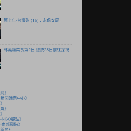
簡上仁‧台灣歌 (T6)：永保安康
林義雄禁食第2日 總統23日前往探視
聞網》
N新聞議題中心》
島》
派員》
說》
-NGO觀點》
-南部觀點》
語新聞》