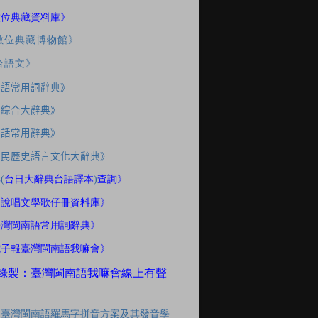
數位典藏資料庫》
數位典藏博物館》
台語文》
南語常用詞辭典》
應綜合大辭典》
家話常用辭典》
住民歷史語言文化大辭典》
典
(
台日大辭典台語譯本
)
查詢》
間說唱文學歌仔冊資料庫》
臺灣閩南語常用詞辭典》
電子報臺灣閩南語我嘛會》
錄製：臺灣閩南語我嘛會線上有聲
「臺灣閩南語羅馬字拼音方案及其發音學