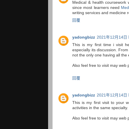
Medical & health coursework w
since most learners need
Medi
writing services and medicine r
回覆
yadongbizz
2021年12月14日 
This is my first time i visit 
especially its discussion. Fro
not the only one having all th
Also feel free to visit may web 
回覆
yadongbizz
2021年12月14日 
This is my first visit to you
activities in the same specialt
Also feel free to visit may web 