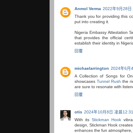
Anmol Verma
2022年9月28日 
Thank you for providing this co
put into creating it.
Nigeria Embassy Attestation Se
that provides the official cer
establish their identity in Nige
回覆
michaelarrington
2024年6月4
A Collection of Songs for On
showcases
Tunnel Rush
the ri
are sure to resonate with liste
回覆
otis
2024年10月8日 凌晨12:3
With its
Stickman Hook
vibra
design, Stickman Hook creates a
enhances the fun atmosphere, 