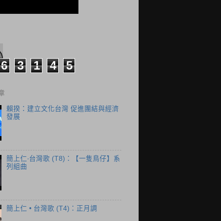
6
3
1
4
5
章
賴揆：建立文化台灣 促進團結與經濟
發展
簡上仁‧台灣歌 (T8)：【一隻鳥仔】系
列組曲
簡上仁 • 台灣歌 (T4)：正月調