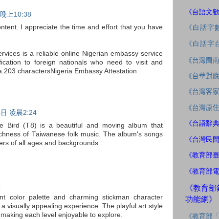
《台語文
晚上10:38
ntent. I appreciate the time and effort that you have
《白話字
《白話字
rvices is a reliable online Nigerian embassy service
《台灣閩
tification to foreign nationals who need to visit and
ria.203 characters
Nigeria Embassy Attestation
《台華對
《台灣客
《台灣原
日 凌晨2:24
《台語辭
e Bird (T8) is a beautiful and moving album that
chness of Taiwanese folk music. The album's songs
《台灣民
ners of all ages and backgrounds
《教育部
《教育部
1
《教育部
nt color palette and charming stickman character
功能網》
 visually appealing experience. The playful art style
making each level enjoyable to explore.
《教育部