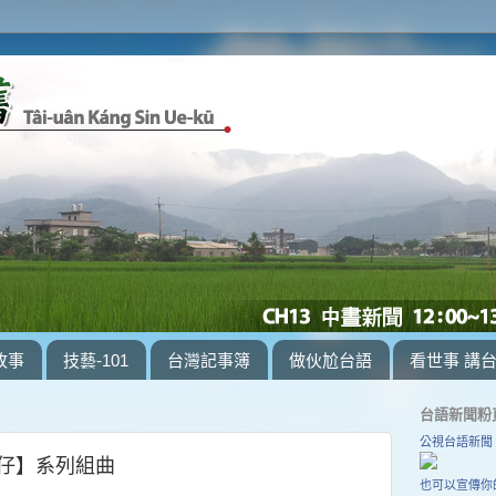
故事
技藝-101
台灣記事簿
做伙尬台語
看世事 講
台語新聞粉
公視台語新聞
鳥仔】系列組曲
也可以宣傳你