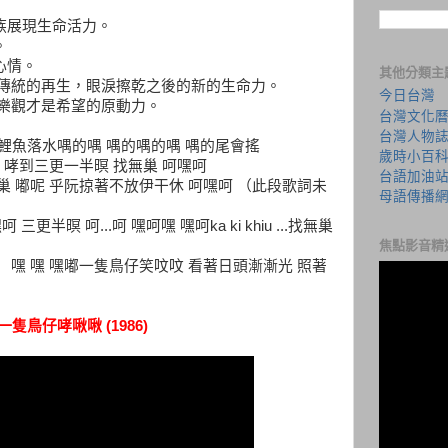
族展現生命活力。
。
心情。
其他分類主
：傳統的再生，眼淚擦乾之後的新的生命力。
今日台灣
：樂觀才是希望的原動力。
台灣文化
台灣人物
燒 呵 鯉魚落水喁的喁 喁的喁的喁 喁的尾會搖
歲時小百
呢 哮到三更一半暝 找無巢 呵嘿呵
台語加油
巢 嘟呢 乎阮掠著不放伊干休 呵嘿呵 （此段歌詞未
母語傳播
呵 三更半暝 呵...呵 嘿呵嘿 嘿呵ka ki khiu ...找無巢
焦點影音精
 嘿 嘿 嘿嘟一隻鳥仔笑呅呅 看著日頭漸漸光 照著
 一隻鳥仔哮啾啾 (1986)