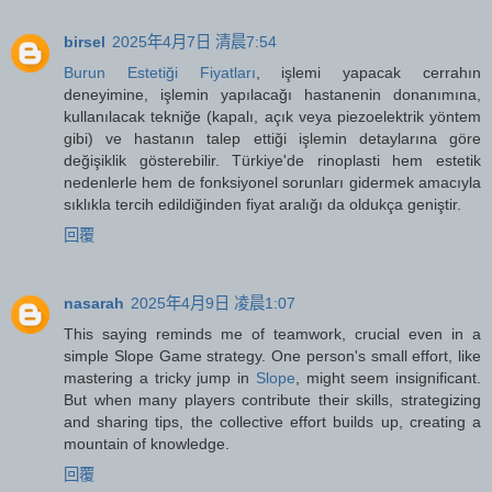
birsel
2025年4月7日 清晨7:54
Burun Estetiği Fiyatları
, işlemi yapacak cerrahın
deneyimine, işlemin yapılacağı hastanenin donanımına,
kullanılacak tekniğe (kapalı, açık veya piezoelektrik yöntem
gibi) ve hastanın talep ettiği işlemin detaylarına göre
değişiklik gösterebilir. Türkiye'de rinoplasti hem estetik
nedenlerle hem de fonksiyonel sorunları gidermek amacıyla
sıklıkla tercih edildiğinden fiyat aralığı da oldukça geniştir.
回覆
nasarah
2025年4月9日 凌晨1:07
This saying reminds me of teamwork, crucial even in a
simple Slope Game strategy. One person's small effort, like
mastering a tricky jump in
Slope
, might seem insignificant.
But when many players contribute their skills, strategizing
and sharing tips, the collective effort builds up, creating a
mountain of knowledge.
回覆