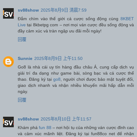
sv88show
2025年8月9日 清晨7:59
Đắm chìm vào thế giới cá cược sống động cùng
8KBET
Live
tại 8kbetpg com – nơi mọi ván cược đều sống động và
đầy cảm xúc và tràn ngập ưu đãi mỗi ngày!
回覆
Sunnie
2025年8月9日 上午11:50
Go8 là nhà cái uy tín hàng đầu châu Á, cung cấp dịch vụ
giải trí đa dạng như game bài, sòng bạc và cá cược thể
thao. Đăng ký tại
go8
, người chơi được bảo mật tuyệt đối,
giao dịch nhanh và nhận nhiều khuyến mãi hấp dẫn mỗi
ngày.
回覆
sv88show
2025年8月10日 上午11:57
Khám phá
fun 88
– nơi hội tụ của những ván cược đỉnh cao
và cảm xúc mãnh liệt. Đăng ký tại fun88co net để nhận