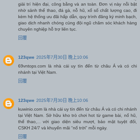
giải trí hiện đại, công bằng và an toàn. Đơn vị này nỗi bật
nhờ sảnh thể thao, đá gà, nỗ hũ, xổ số chất lượng cao, đi
kèm hệ thống ưu đãi hấp dẫn, quy trình đăng ký minh bạch,
giao dịch nhanh chóng củng đội ngũ chăm sóc khách hàng
chuyên nghiệp hỗ trợ liên tục.
回覆
123qwe
2025年7月30日 晚上10:06
69vntops.com là nhà cái uy tín đến từ châu Á và có chi
nhánh tại Việt Nam.
回覆
123qwe
2025年7月30日 晚上10:06
kuwinio.com là nhà cái uy tín đến từ châu Á và có chi nhánh
tại Việt Nam. Sở hữu kho trò chơi hot từ game bài, nổ hũ,
thể thao,... với giao diện siêu mượt, bảo mật tuyệt đối,
CSKH 24/7 và khuyến mãi “nổ trời” mỗi ngày.
回覆