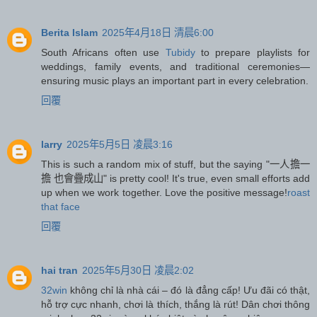
Berita Islam
2025年4月18日 清晨6:00
South Africans often use
Tubidy
to prepare playlists for
weddings, family events, and traditional ceremonies—
ensuring music plays an important part in every celebration.
回覆
larry
2025年5月5日 凌晨3:16
This is such a random mix of stuff, but the saying "一人擔一
擔 也會疊成山" is pretty cool! It's true, even small efforts add
up when we work together. Love the positive message!
roast
that face
回覆
hai tran
2025年5月30日 凌晨2:02
32win
không chỉ là nhà cái – đó là đẳng cấp! Ưu đãi có thật,
hỗ trợ cực nhanh, chơi là thích, thắng là rút! Dân chơi thông