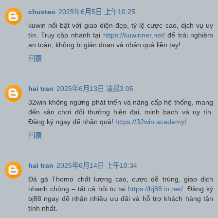
chusteo
2025年6月5日 上午10:25
kuwin nổi bật với giao diện đẹp, tỷ lệ cược cao, dịch vụ uy
tín. Truy cập nhanh tại
https://kuwinner.net/
để trải nghiệm
an toàn, không bị gián đoạn và nhận quà liền tay!
回覆
hai tran
2025年6月13日 凌晨3:05
32win không ngừng phát triển và nâng cấp hệ thống, mang
đến sân chơi đổi thưởng hiện đại, minh bạch và uy tín.
Đăng ký ngay để nhận quà!
https://32win.academy/
回覆
hai tran
2025年6月14日 上午10:34
Đá gà Thomo chất lượng cao, cược dễ trúng, giao dịch
nhanh chóng – tất cả hội tụ tại
https://bj88.in.net/
. Đăng ký
bj88 ngay để nhận nhiều ưu đãi và hỗ trợ khách hàng tận
tình nhất.