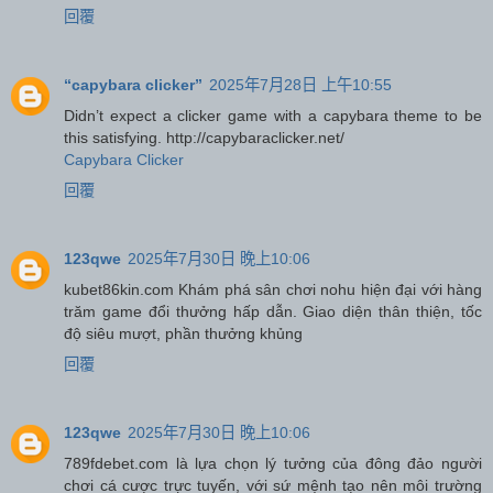
回覆
“capybara clicker”
2025年7月28日 上午10:55
Didn’t expect a clicker game with a capybara theme to be
this satisfying. http://capybaraclicker.net/
Capybara Clicker
回覆
123qwe
2025年7月30日 晚上10:06
kubet86kin.com Khám phá sân chơi nohu hiện đại với hàng
trăm game đổi thưởng hấp dẫn. Giao diện thân thiện, tốc
độ siêu mượt, phần thưởng khủng
回覆
123qwe
2025年7月30日 晚上10:06
789fdebet.com là lựa chọn lý tưởng của đông đảo người
chơi cá cược trực tuyến, với sứ mệnh tạo nên môi trường