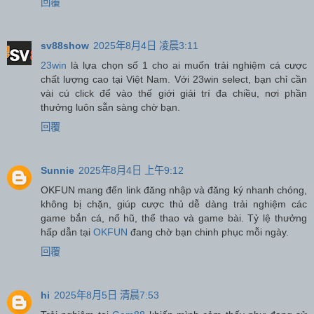
回覆
sv88show
2025年8月4日 凌晨3:11
23win
là lựa chọn số 1 cho ai muốn trải nghiệm cá cược
chất lượng cao tại Việt Nam. Với 23win select, bạn chỉ cần
vài cú click để vào thế giới giải trí đa chiều, nơi phần
thưởng luôn sẵn sàng chờ bạn.
回覆
Sunnie
2025年8月4日 上午9:12
OKFUN mang đến link đăng nhập và đăng ký nhanh chóng,
không bị chặn, giúp cược thủ dễ dàng trải nghiệm các
game bắn cá, nổ hũ, thể thao và game bài. Tỷ lệ thưởng
hấp dẫn tại
OKFUN
đang chờ bạn chinh phục mỗi ngày.
回覆
hi
2025年8月5日 清晨7:53