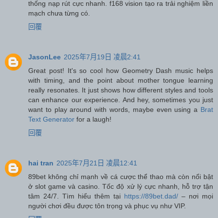
thống nạp rút cực nhanh. f168 vision tạo ra trải nghiệm liền
mạch chưa từng có.
回覆
JasonLee
2025年7月19日 凌晨2:41
Great post! It's so cool how Geometry Dash music helps
with timing, and the point about mother tongue learning
really resonates. It just shows how different styles and tools
can enhance our experience. And hey, sometimes you just
want to play around with words, maybe even using a
Brat
Text Generator
for a laugh!
回覆
hai tran
2025年7月21日 凌晨12:41
89bet không chỉ mạnh về cá cược thể thao mà còn nổi bật
ở slot game và casino. Tốc độ xử lý cực nhanh, hỗ trợ tận
tâm 24/7. Tìm hiểu thêm tại
https://89bet.dad/
– nơi mọi
người chơi đều được tôn trọng và phục vụ như VIP.