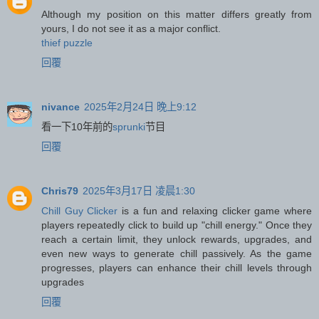
Although my position on this matter differs greatly from
yours, I do not see it as a major conflict.
thief puzzle
回覆
nivance
2025年2月24日 晚上9:12
看一下10年前的
sprunki
节目
回覆
Chris79
2025年3月17日 凌晨1:30
Chill Guy Clicker
is a fun and relaxing clicker game where
players repeatedly click to build up "chill energy." Once they
reach a certain limit, they unlock rewards, upgrades, and
even new ways to generate chill passively. As the game
progresses, players can enhance their chill levels through
upgrades
回覆