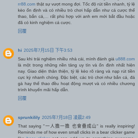
rr88.com
thật sự vượt mong đợi. Tốc độ rút tiền nhanh, tỷ lệ
kèo ổn định và có nhiều trò chơi hấp dẫn như cá cược thể
thao, bắn cá,… rất phù hợp với anh em mới bắt đầu hoặc
đã có kinh nghiệm cá cược.
回覆
hi
2025年7月15日 下午3:53
Sau khi trải nghiệm nhiều nhà cái, mình đánh giá
u888.com
là một trong những nền tảng uy tín và ổn định nhất hiện
nay. Giao diện thân thiện, tỷ lệ kèo rõ ràng và nạp rút tiền
cực kỳ nhanh chóng. Đặc biệt, các trò chơi như bắn cá, đá
gà hay thể thao đều hoạt động mượt và có nhiều chương
trình khuyến mãi hấp dẫn.
回覆
sprunkilily
2025年7月18日 凌晨2:49
That saying "一人擔一擔 也會疊成山" is really inspiring!
Reminds me of how even small clicks in a bear clicker game