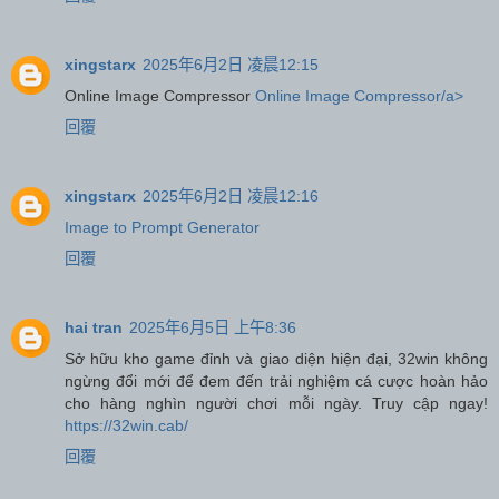
xingstarx
2025年6月2日 凌晨12:15
Online Image Compressor
Online Image Compressor/a>
回覆
xingstarx
2025年6月2日 凌晨12:16
Image to Prompt Generator
回覆
hai tran
2025年6月5日 上午8:36
Sở hữu kho game đỉnh và giao diện hiện đại, 32win không
ngừng đổi mới để đem đến trải nghiệm cá cược hoàn hảo
cho hàng nghìn người chơi mỗi ngày. Truy cập ngay!
https://32win.cab/
回覆