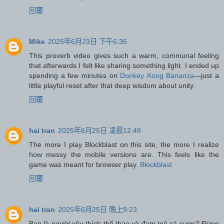
回覆
Mike
2025年6月23日 下午6:36
This proverb video gives such a warm, communal feeling
that afterwards I felt like sharing something light. I ended up
spending a few minutes on
Donkey Kong Bananza
—just a
little playful reset after that deep wisdom about unity.
回覆
hai tran
2025年6月25日 凌晨12:48
The more I play Blockblast on this site, the more I realize
how messy the mobile versions are. This feels like the
game was meant for browser play.
Blockblast
回覆
hai tran
2025年6月25日 晚上9:23
Bạn là người yêu thích thể thao và đam mê cá cược? Đừng