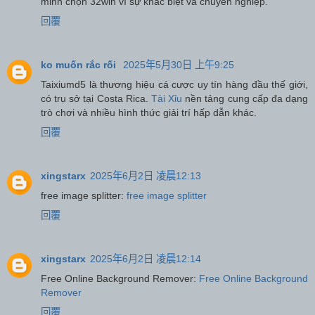
minh chọn 32win vì sự khác biệt và chuyên nghiệp.
回覆
ko muốn rắc rối
2025年5月30日 上午9:25
Taixiumd5 là thương hiệu cá cược uy tín hàng đầu thế giới,
có trụ sở tại Costa Rica.
Tài Xỉu
nền tảng cung cấp đa dạng
trò chơi và nhiều hình thức giải trí hấp dẫn khác.
回覆
xingstarx
2025年6月2日 凌晨12:13
free image splitter:
free image splitter
回覆
xingstarx
2025年6月2日 凌晨12:14
Free Online Background Remover:
Free Online Background
Remover
回覆