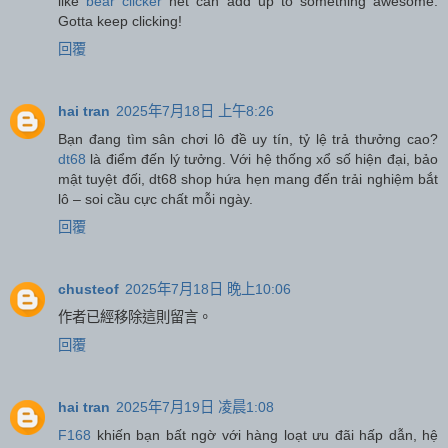
like
bear clicker
net can add up to something awesome.
Gotta keep clicking!
回覆
hai tran
2025年7月18日 上午8:26
Bạn đang tìm sân chơi lô đề uy tín, tỷ lệ trả thưởng cao?
dt68
là điểm đến lý tưởng. Với hệ thống xổ số hiện đại, bảo
mật tuyệt đối, dt68 shop hứa hẹn mang đến trải nghiệm bắt
lô – soi cầu cực chất mỗi ngày.
回覆
chusteof
2025年7月18日 晚上10:06
作者已經移除這則留言。
回覆
hai tran
2025年7月19日 凌晨1:08
F168
khiến bạn bất ngờ với hàng loạt ưu đãi hấp dẫn, hệ