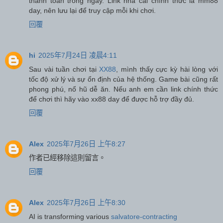
thanh toán trong ngày. Link nhà cái chính thức là mm88
day, nên lưu lại để truy cập mỗi khi chơi.
回覆
hi
2025年7月24日 凌晨4:11
Sau vài tuần chơi tại
XX88
, mình thấy cực kỳ hài lòng với
tốc độ xử lý và sự ổn định của hệ thống. Game bài cũng rất
phong phú, nổ hũ dễ ăn. Nếu anh em cần link chính thức
để chơi thì hãy vào xx88 day để được hỗ trợ đầy đủ.
回覆
Alex
2025年7月26日 上午8:27
作者已經移除這則留言。
回覆
Alex
2025年7月26日 上午8:30
AI is transforming various
salvatore-contracting