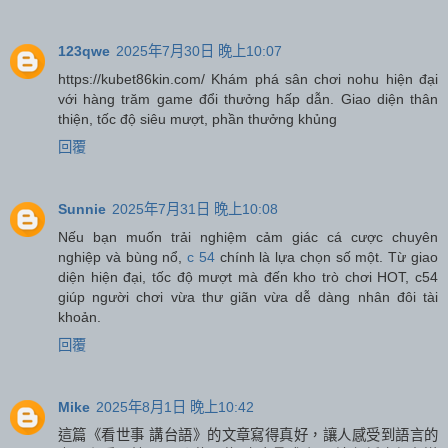
123qwe
2025年7月30日 晚上10:07
https://kubet86kin.com/ Khám phá sân chơi nohu hiện đại
với hàng trăm game đổi thưởng hấp dẫn. Giao diện thân
thiện, tốc độ siêu mượt, phần thưởng khủng
回覆
Sunnie
2025年7月31日 晚上10:08
Nếu bạn muốn trải nghiệm cảm giác cá cược chuyên
nghiệp và bùng nổ,
c 54
chính là lựa chọn số một. Từ giao
diện hiện đại, tốc độ mượt mà đến kho trò chơi HOT, c54
giúp người chơi vừa thư giãn vừa dễ dàng nhân đôi tài
khoản.
回覆
Mike
2025年8月1日 晚上10:42
這篇《看世事 講台語》的文章寫得真好，讓人感受到語言的