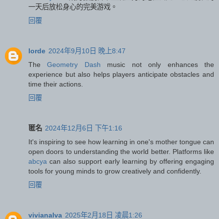
一天后放松身心的完美游戏。
回覆
lorde
2024年9月10日 晚上8:47
The
Geometry Dash
music not only enhances the
experience but also helps players anticipate obstacles and
time their actions.
回覆
匿名
2024年12月6日 下午1:16
It's inspiring to see how learning in one's mother tongue can
open doors to understanding the world better. Platforms like
abcya
can also support early learning by offering engaging
tools for young minds to grow creatively and confidently.
回覆
vivianalva
2025年2月18日 凌晨1:26