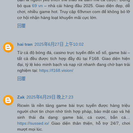
bỏ qua
69 vn
– nhà cái hàng đầu 2025. Giao diện đẹp, dễ
chơi, nhiều game hot. Truy cập 69vnxn com để không bỏ lỡ
cơ hội nhận hàng loạt khuyến mãi cực lớn.
回覆
hai tran
2025年6月27日 上午10:02
Từ cá độ bóng đá, casino trực tuyến đến xổ số, game bài –
tất cả đều được tích hợp đầy đủ tại F168. Giao diện hiện
đại, tỷ lệ kèo minh bạch và nạp rút nhanh đang chờ bạn trải
nghiệm tại:
https://f168.vision/
回覆
Zak
2025年6月29日 晚上7:23
Ricwin là nền tảng game bài trực tuyến được hàng triệu
người chơi tin chọn nhờ tính hợp pháp, bảo mật cao và hệ
sinh thái đa dạng: game bài, cá cược, bắn cá…
https://sussed.io/
Giao diện thân thiện, hỗ trợ 24/7, chơi
mượt mọi lúc.