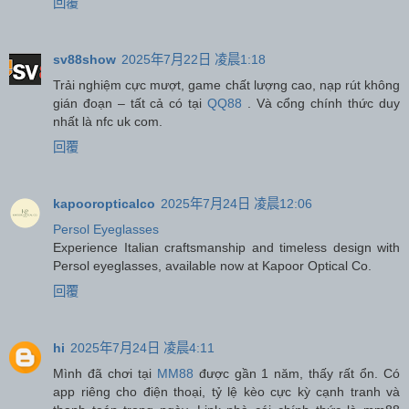
回覆
sv88show
2025年7月22日 凌晨1:18
Trải nghiệm cực mượt, game chất lượng cao, nạp rút không
gián đoạn – tất cả có tại
QQ88
. Và cổng chính thức duy
nhất là nfc uk com.
回覆
kapooropticalco
2025年7月24日 凌晨12:06
Persol Eyeglasses
Experience Italian craftsmanship and timeless design with
Persol eyeglasses, available now at Kapoor Optical Co.
回覆
hi
2025年7月24日 凌晨4:11
Mình đã chơi tại
MM88
được gần 1 năm, thấy rất ổn. Có
app riêng cho điện thoại, tỷ lệ kèo cực kỳ cạnh tranh và