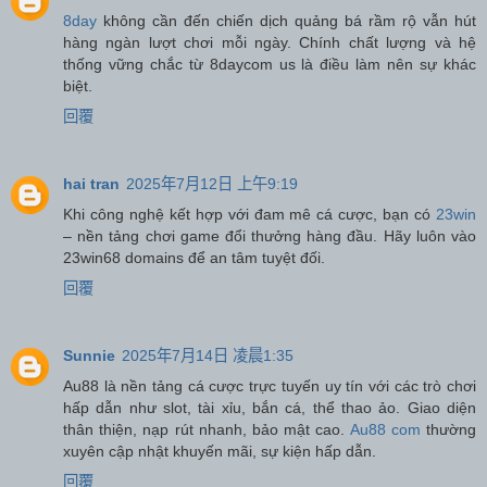
8day
không cần đến chiến dịch quảng bá rầm rộ vẫn hút
hàng ngàn lượt chơi mỗi ngày. Chính chất lượng và hệ
thống vững chắc từ 8daycom us là điều làm nên sự khác
biệt.
回覆
hai tran
2025年7月12日 上午9:19
Khi công nghệ kết hợp với đam mê cá cược, bạn có
23win
– nền tảng chơi game đổi thưởng hàng đầu. Hãy luôn vào
23win68 domains để an tâm tuyệt đối.
回覆
Sunnie
2025年7月14日 凌晨1:35
Au88 là nền tảng cá cược trực tuyến uy tín với các trò chơi
hấp dẫn như slot, tài xỉu, bắn cá, thể thao ảo. Giao diện
thân thiện, nạp rút nhanh, bảo mật cao.
Au88 com
thường
xuyên cập nhật khuyến mãi, sự kiện hấp dẫn.
回覆