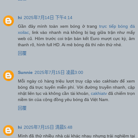
hi
2025年7月14日 下午4:14
Gần đây mình toàn xem bóng ở trang
trực tiếp bóng đá
xoilac
, link vào nhanh mà không bị lag giữa trận như mấy
web cũ. Hôm trước coi trận bán kết Euro mượt cực kỳ, âm
thanh rõ, hình full HD. Ai mê bóng đá thì nên thử nhé.
回覆
Sunnie
2025年7月15日 凌晨3:00
Mỗi ngày có hàng triệu lượt truy cập vào cakhiatv để xem
bóng đá trực tuyến miễn phí. Với đường truyền nhanh, cập
nhật liên tục và không cần tài khoản,
cakhiatv
đã chiếm trọn
niềm tin của cộng đồng yêu bóng đá Việt Nam.
回覆
hi
2025年7月15日 清晨5:48
Mình đã thử nhiều nhà cái khác nhau nhưng trải nghiệm tại