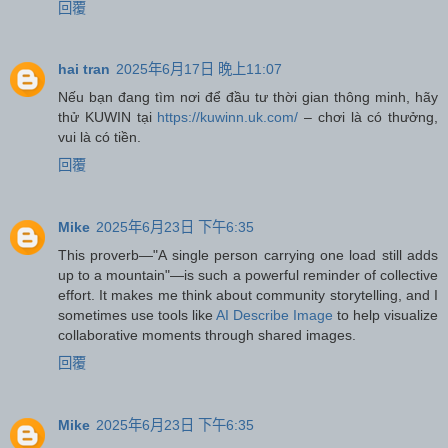
回覆
hai tran
2025年6月17日 晚上11:07
Nếu bạn đang tìm nơi để đầu tư thời gian thông minh, hãy
thử KUWIN tại
https://kuwinn.uk.com/
– chơi là có thưởng,
vui là có tiền.
回覆
Mike
2025年6月23日 下午6:35
This proverb—"A single person carrying one load still adds
up to a mountain"—is such a powerful reminder of collective
effort. It makes me think about community storytelling, and I
sometimes use tools like
AI Describe Image
to help visualize
collaborative moments through shared images.
回覆
Mike
2025年6月23日 下午6:35