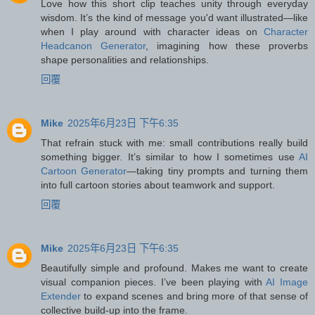
Love how this short clip teaches unity through everyday
wisdom. It’s the kind of message you'd want illustrated—like
when I play around with character ideas on
Character
Headcanon Generator
, imagining how these proverbs
shape personalities and relationships.
回覆
Mike
2025年6月23日 下午6:35
That refrain stuck with me: small contributions really build
something bigger. It’s similar to how I sometimes use
AI
Cartoon Generator
—taking tiny prompts and turning them
into full cartoon stories about teamwork and support.
回覆
Mike
2025年6月23日 下午6:35
Beautifully simple and profound. Makes me want to create
visual companion pieces. I’ve been playing with
AI Image
Extender
to expand scenes and bring more of that sense of
collective build-up into the frame.