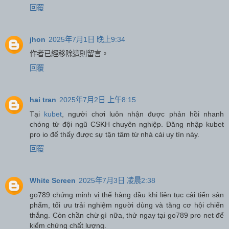
回覆
jhon
2025年7月1日 晚上9:34
作者已經移除這則留言。
回覆
hai tran
2025年7月2日 上午8:15
Tại
kubet
, người chơi luôn nhận được phản hồi nhanh
chóng từ đội ngũ CSKH chuyên nghiệp. Đăng nhập kubet
pro io để thấy được sự tận tâm từ nhà cái uy tín này.
回覆
White Screen
2025年7月3日 凌晨2:38
go789 chứng minh vị thế hàng đầu khi liên tục cải tiến sản
phẩm, tối ưu trải nghiệm người dùng và tăng cơ hội chiến
thắng. Còn chần chừ gì nữa, thử ngay tại go789 pro net để
kiểm chứng chất lượng.