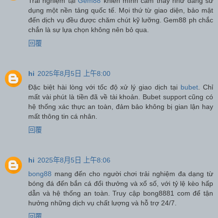
Trải nghiệm tại
Gem88
khiến mình cảm thấy như đang sử
dụng một nền tảng quốc tế. Mọi thứ từ giao diện, bảo mật
đến dịch vụ đều được chăm chút kỹ lưỡng. Gem88 ph chắc
chắn là sự lựa chọn không nên bỏ qua.
回覆
hi
2025年8月5日 上午8:00
Đặc biệt hài lòng với tốc độ xử lý giao dịch tại
bubet
. Chỉ
mất vài phút là tiền đã về tài khoản. Bubet support cũng có
hệ thống xác thực an toàn, đảm bảo không bị gian lận hay
mất thông tin cá nhân.
回覆
hi
2025年8月5日 上午8:06
bong88
mang đến cho người chơi trải nghiệm đa dạng từ
bóng đá đến bắn cá đổi thưởng và xổ số, với tỷ lệ kèo hấp
dẫn và hệ thống an toàn. Truy cập bong8881 com để tận
hưởng những dịch vụ chất lượng và hỗ trợ 24/7.
回覆